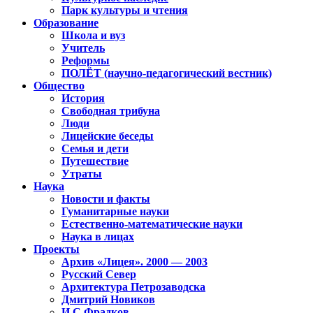
Парк культуры и чтения
Образование
Школа и вуз
Учитель
Реформы
ПОЛЁТ (научно-педагогический вестник)
Общество
История
Свободная трибуна
Люди
Лицейские беседы
Семья и дети
Путешествие
Утраты
Наука
Новости и факты
Гуманитарные науки
Естественно-математические науки
Наука в лицах
Проекты
Архив «Лицея». 2000 — 2003
Русский Север
Архитектура Петрозаводска
Дмитрий Новиков
И.С.Фрадков