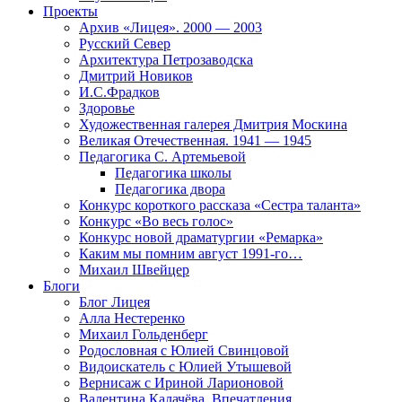
Проекты
Архив «Лицея». 2000 — 2003
Русский Север
Архитектура Петрозаводска
Дмитрий Новиков
И.С.Фрадков
Здоровье
Художественная галерея Дмитрия Москина
Великая Отечественная. 1941 — 1945
Педагогика С. Артемьевой
Педагогика школы
Педагогика двора
Конкурс короткого рассказа «Сестра таланта»
Конкурс «Во весь голос»
Конкурс новой драматургии «Ремарка»
Каким мы помним август 1991-го…
Михаил Швейцер
Блоги
Блог Лицея
Алла Нестеренко
Михаил Гольденберг
Родословная с Юлией Свинцовой
Видоискатель с Юлией Утышевой
Вернисаж с Ириной Ларионовой
Валентина Калачёва. Впечатления