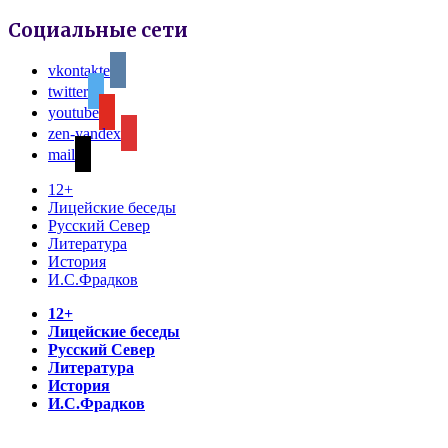
Социальные сети
vkontakte
twitter
youtube
zen-yandex
mail
12+
Лицейские беседы
Русский Север
Литература
История
И.С.Фрадков
12+
Лицейские беседы
Русский Север
Литература
История
И.С.Фрадков