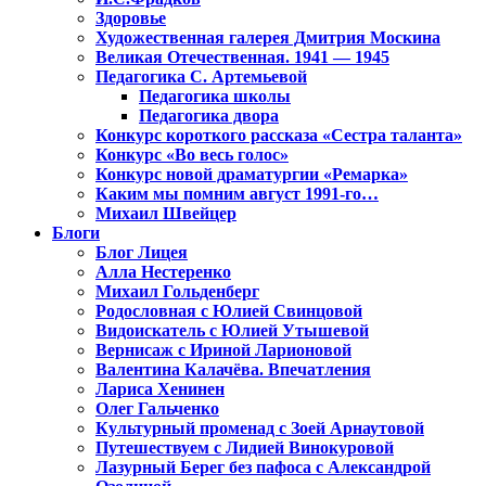
Здоровье
Художественная галерея Дмитрия Москина
Великая Отечественная. 1941 — 1945
Педагогика С. Артемьевой
Педагогика школы
Педагогика двора
Конкурс короткого рассказа «Сестра таланта»
Конкурс «Во весь голос»
Конкурс новой драматургии «Ремарка»
Каким мы помним август 1991-го…
Михаил Швейцер
Блоги
Блог Лицея
Алла Нестеренко
Михаил Гольденберг
Родословная с Юлией Свинцовой
Видоискатель с Юлией Утышевой
Вернисаж с Ириной Ларионовой
Валентина Калачёва. Впечатления
Лариса Хенинен
Олег Гальченко
Культурный променад с Зоей Арнаутовой
Путешествуем с Лидией Винокуровой
Лазурный Берег без пафоса с Александрой