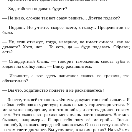
— Ходатайство подавать будете?
— Не знаю, сложно так вот сразу решить… Другие подают?
— Подают. Но учтите, скорее всего, откажут. Прецедентов не
было.
— Ну, если откажут, тогда, наверное, не имеет смысла, как вы
думаете? Хотя, нет… То есть, да — буду подавать. Образец
есть?
— Стандартный бланк, — говорит таможенник сквозь зубы и
кидает на стойку лист. — Внизу распишитесь.
— Извините, а вот здесь написано: «каюсь во грехах», это
обязательно?
— Вы что, ходатайство подаёте и не раскаиваетесь?
— Знаете, так всё странно… Формы документов необычные… Я
сейчас себя плохо чувствую, никак не могу сориентироваться. У
меня такое ощущение, что это ошибка, и лететь должен совсем
не я. Это «каюсь во грехах» меня очень настораживает. Вот моя
бывшая, например… Я про себя зову её мегерой… Только
попробуй, скажись перед ней виноватым. Она со свету сживёт и
на том свете достанет. Вы уточните, в каких грехах? На чьё имя