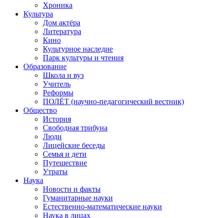
Хроника
Культура
Дом актёра
Литература
Кино
Культурное наследие
Парк культуры и чтения
Образование
Школа и вуз
Учитель
Реформы
ПОЛЁТ (научно-педагогический вестник)
Общество
История
Свободная трибуна
Люди
Лицейские беседы
Семья и дети
Путешествие
Утраты
Наука
Новости и факты
Гуманитарные науки
Естественно-математические науки
Наука в лицах