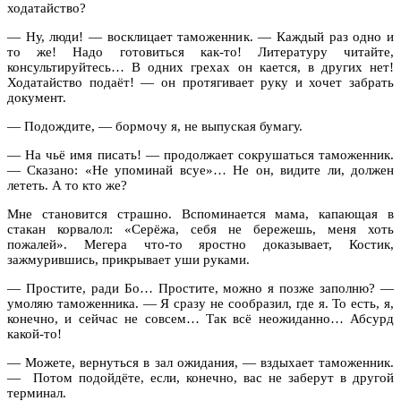
ходатайство?
— Ну, люди! — восклицает таможенник. — Каждый раз одно и
то же! Надо готовиться как-то! Литературу читайте,
консультируйтесь… В одних грехах он кается, в других нет!
Ходатайство подаёт! — он протягивает руку и хочет забрать
документ.
— Подождите, — бормочу я, не выпуская бумагу.
— На чьё имя писать! — продолжает сокрушаться таможенник.
— Сказано: «Не упоминай всуе»… Не он, видите ли, должен
лететь. А то кто же?
Мне становится страшно. Вспоминается мама, капающая в
стакан корвалол: «Серёжа, себя не бережешь, меня хоть
пожалей». Мегера что-то яростно доказывает, Костик,
зажмурившись, прикрывает уши руками.
— Простите, ради Бо… Простите, можно я позже заполню? —
умоляю таможенника. — Я сразу не сообразил, где я. То есть, я,
конечно, и сейчас не совсем… Так всё неожиданно… Абсурд
какой-то!
— Можете, вернуться в зал ожидания, — вздыхает таможенник.
—
Потом подойдёте, если, конечно, вас не заберут в другой
терминал.