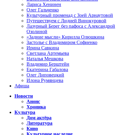
Лариса Хенинен
Олег Гальченко
Культурный променад с Зоей Арнаутовой
Путешествуем с Лидией Винокуровой
Лазурный Берег без пафоса с Александрой
Озолиной
«Задние мысли» Кирилла Олюшкина
Застолье с Владимиром Софиенко
Ирина Савкина
Светлана Артемьева
Наталья Мешкова
Владимир Берштейн
Екатерина Габалова
Олег Липовецкий
Илона Румянцева
Афиша
Новости
Анонс
Хроника
Культура
Дом актёра
Литература
Кино
Культурное наследие