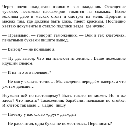
Через плечо окидываю взглядом зал ожидания. Освещение
тусклое, несколько пассажиров томятся на скамьях. Возле
колонны двое в масках стоят и смотрят на меня. Прорези в
масках там, где должны быть глаза, тлеют красным. Поспешно
хватаю документы и ставлю подписи везде, где нужно.
— Правильно, — говорит таможенник. — Вон в тех клеточках,
печатными буквами пишите вывод.
— Вывод? — не понимаю я.
— Ну да, вывод. Что вы извлекли из жизни… Ваше пожелание
идущим следом.
— И на что это повлияет?
— Не могу сказать точно… Мы сведения передаём наверх, а что
уж там дальше…
Неужели всё по-настоящему? Быть такого не может. Но я же
здесь? Что писать? Таможенник барабанит пальцами по стойке.
И клеток так мало… Ладно, пишу.
— Почему у вас слово «друг» дважды?
— Не рассчитал, одна буква не поместилась. Переписать?