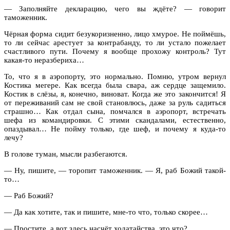
— Заполняйте декларацию, чего вы ждёте? — говорит
таможенник.
Чёрная форма сидит безукоризненно, лицо хмурое. Не поймёшь,
то ли сейчас арестует за контрабанду, то ли устало пожелает
счастливого пути. Почему я вообще прохожу контроль? Тут
какая-то неразбериха…
То, что я в аэропорту, это нормально. Помню, утром вернул
Костика мегере. Как всегда была свара, аж сердце защемило.
Костик в слёзы, я, конечно, виноват. Когда же это закончится! Я
от переживаний сам не свой становлюсь, даже за руль садиться
страшно… Как отдал сына, помчался в аэропорт, встречать
шефа из командировки. С этими скандалами, естественно,
опаздывал… Не пойму только, где шеф, и почему я куда-то
лечу?
В голове туман, мысли разбегаются.
— Ну, пишите, — торопит таможенник. — Я, раб Божий такой-
то…
— Раб Божий?
— Да как хотите, так и пишите, мне-то что, только скорее…
— Простите, а вот здесь насчёт ходатайства, это что?