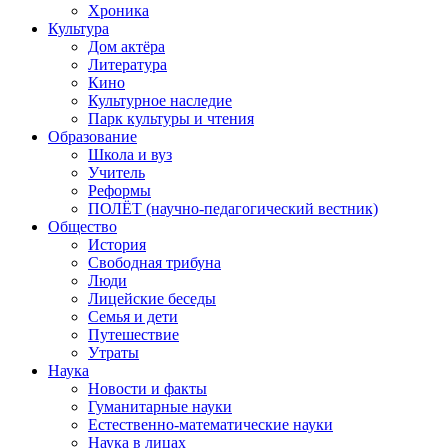
Хроника
Культура
Дом актёра
Литература
Кино
Культурное наследие
Парк культуры и чтения
Образование
Школа и вуз
Учитель
Реформы
ПОЛЁТ (научно-педагогический вестник)
Общество
История
Свободная трибуна
Люди
Лицейские беседы
Семья и дети
Путешествие
Утраты
Наука
Новости и факты
Гуманитарные науки
Естественно-математические науки
Наука в лицах