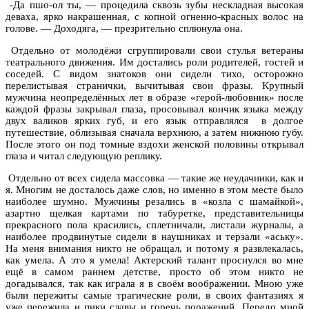
-Да пшо-ол ты, — процедила сквозь зубы нескладная высокая
деваха, ярко накрашенная, с копной огненно-красных волос на
голове. — Доходяга, — презрительно сплюнула она.
Отдельно от молодёжи сгруппировали свои стулья ветераны
театрального движения. Им достались роли родителей, гостей и
соседей. С видом знатоков они сидели тихо, осторожно
перелистывая странички, вычитывая свои фразы. Крупный
мужчина неопределённых лет в образе «герой-любовник» после
каждой фразы закрывал глаза, просовывал кончик языка между
двух валиков ярких губ, и его язык отправлялся
в долгое
путешествие, облизывая сначала верхнюю, а затем нижнюю губу.
После этого он под томные вздохи женской половины открывал
глаза и читал следующую реплику.
Отдельно от всех сидела массовка — такие же неудачники, как и
я. Многим не досталось даже слов, но именно в этом месте было
наиболее шумно. Мужчины резались в «козла с шамайкой»,
азартно щелкая картами по табуретке, представительницы
прекрасного пола красились, сплетничали, листали журналы, а
наиболее продвинутые сидели в наушниках и терзали «аську».
На меня внимания никто не обращал, и потому я развлекалась,
как умела. А это я умела! Актерский талант проснулся во мне
ещё в самом раннем детстве, просто об этом никто не
догадывался, так как играла я в своём воображении. Мною уже
были пережиты самые трагические роли, в своих фантазиях я
уже пережила и пики славы и горечь поражений. Передо мной