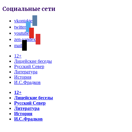
Социальные сети
vkontakte
twitter
youtube
zen-yandex
mail
12+
Лицейские беседы
Русский Север
Литература
История
И.С.Фрадков
12+
Лицейские беседы
Русский Север
Литература
История
И.С.Фрадков