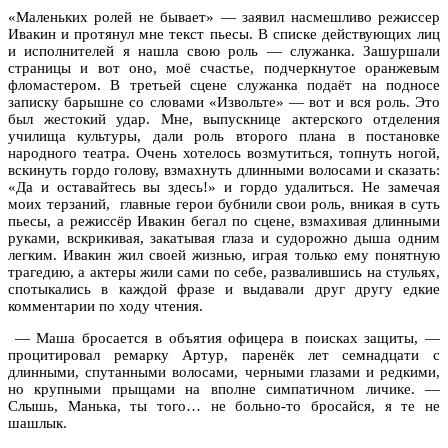
«Маленьких ролей не бывает» — заявил насмешливо режиссер
Ивакин и протянул мне текст пьесы. В списке действующих лиц
и исполнителей я нашла свою роль — служанка. Зашуршали
страницы и вот оно, моё счастье, подчеркнутое оранжевым
фломастером. В третьей сцене служанка подаёт на подносе
записку барышне со словами «Извольте» — вот и вся роль. Это
был жестокий удар. Мне, выпускнице актерского отделения
училища культуры, дали роль второго плана в постановке
народного театра. Очень хотелось возмутиться, топнуть ногой,
вскинуть гордо голову, взмахнуть длинными волосами и сказать:
«Да и оставайтесь вы здесь!» и гордо удалиться. Не замечая
моих терзаний,
главные герои бубнили свои роль, вникая в суть
пьесы, а режиссёр Ивакин бегал по сцене, взмахивая длинными
руками, вскрикивая, закатывая глаза и судорожно дыша одним
легким. Ивакин жил своей жизнью, играя только ему понятную
трагедию, а актеры жили сами по себе, развалившись на стульях,
спотыкались в каждой фразе и выдавали друг другу едкие
комментарии по ходу чтения.
— Маша бросается в объятия офицера в поисках защиты, —
процитировал ремарку Артур, паренёк лет семнадцати с
длинными, спутанными волосами, черными глазами и редкими,
но крупными прыщами на вполне симпатичном личике. —
Слышь, Манька, ты того… не больно-то бросайся, я те не
шашлык.