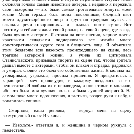
склоняли головы самые известные актёры, а недавно я пережила
свои похороны — это были самые трогательные минуты моей
жизни. Меня терзала боль моих поклонников, бледный цвет
моего одухотворённого лица и грустная траурная музыка, я
слышала речи говоривших… и
плакала почти сутки. Вот
поэтому и сейчас я жила своей ролью, на своей сцене, где всегда
была лучшим актером. Я стояла на возвышении, черное платье
красивыми складками подчеркивало все изгибы моего
аристократически худого тела и бледность лица. Я объясняла
этим бездарям всю важность происходящего на сцене, весь
трагизм актерской жизни, я учила их, цитировала
Станиславского, призывала творить на сцене так, чтобы зритель
дышал вместе с актерами, чтобы он плакал и страдал, радовался
и умирал, словно это была его собственная жизнь. Я молила их,
уговаривала, угрожала, просила прошения. Я превратилась в
карающий
меч правосудия, и каждому воздалось за его
недостатки. Я любила их и ненавидела, а они стояли и молчали,
ибо это была моя лучшая роль и я была лучшей актрисой. На
самом пике моего вдохновения, я застыла, воздев руки к небу, и
воцарилась тишина.
-Смирнова, ваша реплика, — вернул меня на сцену
возмущенный голос Ивакина.
— Извольте,- ответила я, и женщина в черном рухнула с
пьедестала.