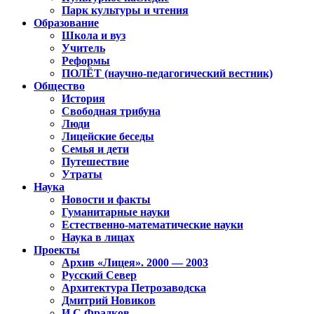
Парк культуры и чтения
Образование
Школа и вуз
Учитель
Реформы
ПОЛЁТ (научно-педагогический вестник)
Общество
История
Свободная трибуна
Люди
Лицейские беседы
Семья и дети
Путешествие
Утраты
Наука
Новости и факты
Гуманитарные науки
Естественно-математические науки
Наука в лицах
Проекты
Архив «Лицея». 2000 — 2003
Русский Север
Архитектура Петрозаводска
Дмитрий Новиков
И.С.Фрадков