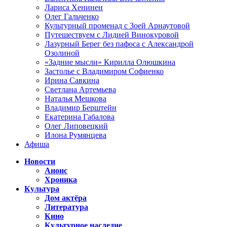
Лариса Хенинен
Олег Гальченко
Культурный променад с Зоей Арнаутовой
Путешествуем с Лидией Винокуровой
Лазурный Берег без пафоса с Александрой
Озолиной
«Задние мысли» Кирилла Олюшкина
Застолье с Владимиром Софиенко
Ирина Савкина
Светлана Артемьева
Наталья Мешкова
Владимир Берштейн
Екатерина Габалова
Олег Липовецкий
Илона Румянцева
Афиша
Новости
Анонс
Хроника
Культура
Дом актёра
Литература
Кино
Культурное наследие