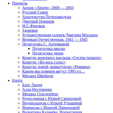
Проекты
Архив «Лицея». 2000 — 2003
Русский Север
Архитектура Петрозаводска
Дмитрий Новиков
И.С.Фрадков
Здоровье
Художественная галерея Дмитрия Москина
Великая Отечественная. 1941 — 1945
Педагогика С. Артемьевой
Педагогика школы
Педагогика двора
Конкурс короткого рассказа «Сестра таланта»
Конкурс «Во весь голос»
Конкурс новой драматургии «Ремарка»
Каким мы помним август 1991-го…
Михаил Швейцер
Блоги
Блог Лицея
Алла Нестеренко
Михаил Гольденберг
Родословная с Юлией Свинцовой
Видоискатель с Юлией Утышевой
Вернисаж с Ириной Ларионовой
Валентина Калачёва. Впечатления