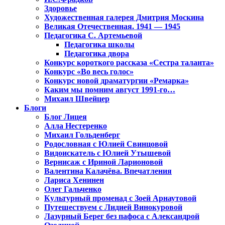
Здоровье
Художественная галерея Дмитрия Москина
Великая Отечественная. 1941 — 1945
Педагогика С. Артемьевой
Педагогика школы
Педагогика двора
Конкурс короткого рассказа «Сестра таланта»
Конкурс «Во весь голос»
Конкурс новой драматургии «Ремарка»
Каким мы помним август 1991-го…
Михаил Швейцер
Блоги
Блог Лицея
Алла Нестеренко
Михаил Гольденберг
Родословная с Юлией Свинцовой
Видоискатель с Юлией Утышевой
Вернисаж с Ириной Ларионовой
Валентина Калачёва. Впечатления
Лариса Хенинен
Олег Гальченко
Культурный променад с Зоей Арнаутовой
Путешествуем с Лидией Винокуровой
Лазурный Берег без пафоса с Александрой