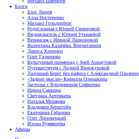
Михаил Швейцер
Блоги
Блог Лицея
Алла Нестеренко
Михаил Гольденберг
Родословная с Юлией Свинцовой
Видоискатель с Юлией Утышевой
Вернисаж с Ириной Ларионовой
Валентина Калачёва. Впечатления
Лариса Хенинен
Олег Гальченко
Культурный променад с Зоей Арнаутовой
Путешествуем с Лидией Винокуровой
Лазурный Берег без пафоса с Александрой Озолино
«Задние мысли» Кирилла Олюшкина
Застолье с Владимиром Софиенко
Ирина Савкина
Светлана Артемьева
Наталья Мешкова
Владимир Берштейн
Екатерина Габалова
Олег Липовецкий
Илона Румянцева
Афиша