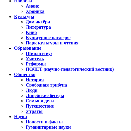
Новости
Анонс
Хроника
Культура
Дом актёра
Литература
Кино
Культурное наследие
Парк культуры и чтения
Образование
Школа и вуз
Учитель
Реформы
ПОЛЁТ (научно-педагогический вестник)
Общество
История
Свободная трибуна
Люди
Лицейские беседы
Семья и дети
Путешествие
Утраты
Наука
Новости и факты
Гуманитарные науки