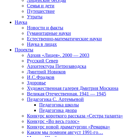
Лицейские беседы
Семья и дети
Путешествие
Утраты
Наука
Новости и факты
Гуманитарные науки
Естественно-математические науки
Наука в лицах
Проекты
Архив «Лицея». 2000 — 2003
Русский Север
Архитектура Петрозаводска
Дмитрий Новиков
И.С.Фрадков
Здоровье
Художественная галерея Дмитрия Москина
Великая Отечественная. 1941 — 1945
Педагогика С. Артемьевой
Педагогика школы
Педагогика двора
Конкурс короткого рассказа «Сестра таланта»
Конкурс «Во весь голос»
Конкурс новой драматургии «Ремарка»
Каким мы помним август 1991-го…