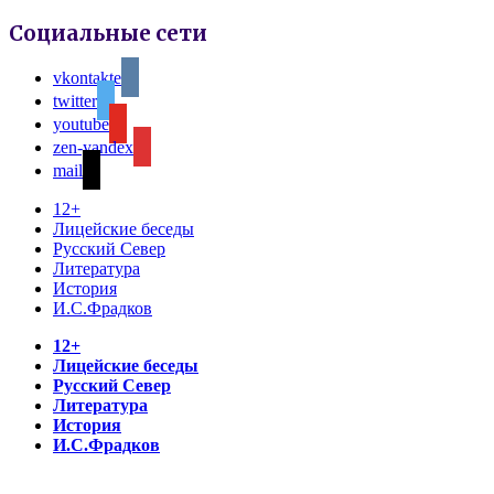
Социальные сети
vkontakte
twitter
youtube
zen-yandex
mail
12+
Лицейские беседы
Русский Север
Литература
История
И.С.Фрадков
12+
Лицейские беседы
Русский Север
Литература
История
И.С.Фрадков