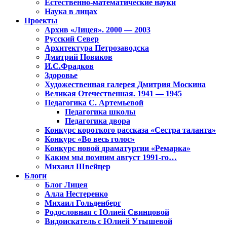
Естественно-математические науки
Наука в лицах
Проекты
Архив «Лицея». 2000 — 2003
Русский Север
Архитектура Петрозаводска
Дмитрий Новиков
И.С.Фрадков
Здоровье
Художественная галерея Дмитрия Москина
Великая Отечественная. 1941 — 1945
Педагогика С. Артемьевой
Педагогика школы
Педагогика двора
Конкурс короткого рассказа «Сестра таланта»
Конкурс «Во весь голос»
Конкурс новой драматургии «Ремарка»
Каким мы помним август 1991-го…
Михаил Швейцер
Блоги
Блог Лицея
Алла Нестеренко
Михаил Гольденберг
Родословная с Юлией Свинцовой
Видоискатель с Юлией Утышевой