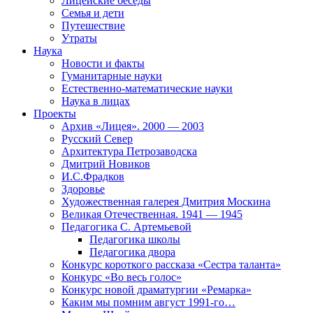
Лицейские беседы
Семья и дети
Путешествие
Утраты
Наука
Новости и факты
Гуманитарные науки
Естественно-математические науки
Наука в лицах
Проекты
Архив «Лицея». 2000 — 2003
Русский Север
Архитектура Петрозаводска
Дмитрий Новиков
И.С.Фрадков
Здоровье
Художественная галерея Дмитрия Москина
Великая Отечественная. 1941 — 1945
Педагогика С. Артемьевой
Педагогика школы
Педагогика двора
Конкурс короткого рассказа «Сестра таланта»
Конкурс «Во весь голос»
Конкурс новой драматургии «Ремарка»
Каким мы помним август 1991-го…