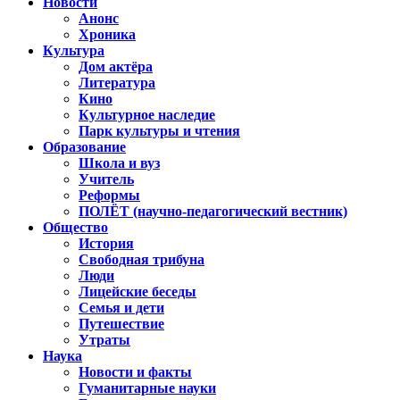
Новости
Анонс
Хроника
Культура
Дом актёра
Литература
Кино
Культурное наследие
Парк культуры и чтения
Образование
Школа и вуз
Учитель
Реформы
ПОЛЁТ (научно-педагогический вестник)
Общество
История
Свободная трибуна
Люди
Лицейские беседы
Семья и дети
Путешествие
Утраты
Наука
Новости и факты
Гуманитарные науки