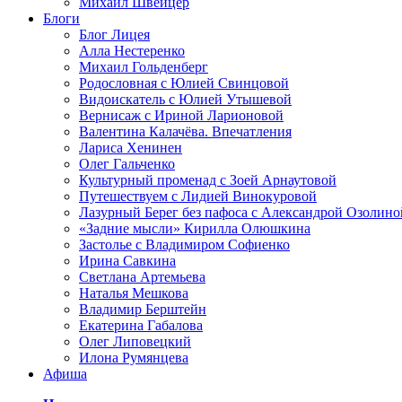
Михаил Швейцер
Блоги
Блог Лицея
Алла Нестеренко
Михаил Гольденберг
Родословная с Юлией Свинцовой
Видоискатель с Юлией Утышевой
Вернисаж с Ириной Ларионовой
Валентина Калачёва. Впечатления
Лариса Хенинен
Олег Гальченко
Культурный променад с Зоей Арнаутовой
Путешествуем с Лидией Винокуровой
Лазурный Берег без пафоса с Александрой Озолино
«Задние мысли» Кирилла Олюшкина
Застолье с Владимиром Софиенко
Ирина Савкина
Светлана Артемьева
Наталья Мешкова
Владимир Берштейн
Екатерина Габалова
Олег Липовецкий
Илона Румянцева
Афиша