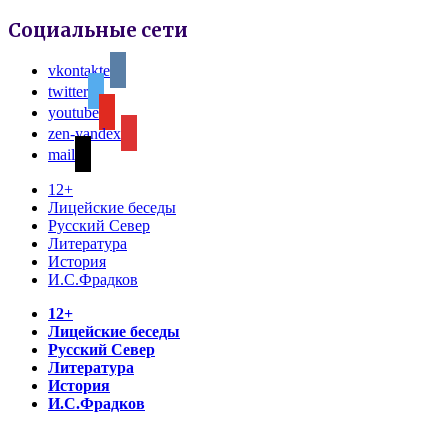
Социальные сети
vkontakte
twitter
youtube
zen-yandex
mail
12+
Лицейские беседы
Русский Север
Литература
История
И.С.Фрадков
12+
Лицейские беседы
Русский Север
Литература
История
И.С.Фрадков