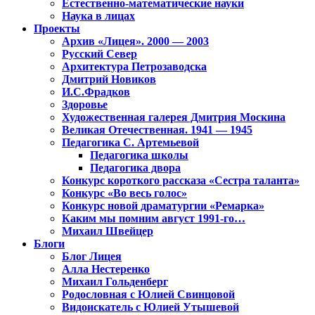
Естественно-математические науки
Наука в лицах
Проекты
Архив «Лицея». 2000 — 2003
Русский Север
Архитектура Петрозаводска
Дмитрий Новиков
И.С.Фрадков
Здоровье
Художественная галерея Дмитрия Москина
Великая Отечественная. 1941 — 1945
Педагогика С. Артемьевой
Педагогика школы
Педагогика двора
Конкурс короткого рассказа «Сестра таланта»
Конкурс «Во весь голос»
Конкурс новой драматургии «Ремарка»
Каким мы помним август 1991-го…
Михаил Швейцер
Блоги
Блог Лицея
Алла Нестеренко
Михаил Гольденберг
Родословная с Юлией Свинцовой
Видоискатель с Юлией Утышевой