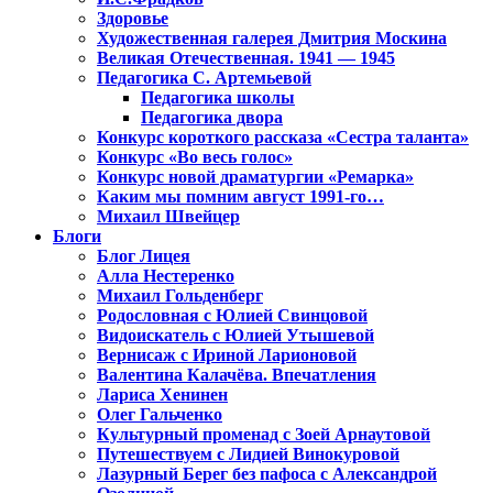
Здоровье
Художественная галерея Дмитрия Москина
Великая Отечественная. 1941 — 1945
Педагогика С. Артемьевой
Педагогика школы
Педагогика двора
Конкурс короткого рассказа «Сестра таланта»
Конкурс «Во весь голос»
Конкурс новой драматургии «Ремарка»
Каким мы помним август 1991-го…
Михаил Швейцер
Блоги
Блог Лицея
Алла Нестеренко
Михаил Гольденберг
Родословная с Юлией Свинцовой
Видоискатель с Юлией Утышевой
Вернисаж с Ириной Ларионовой
Валентина Калачёва. Впечатления
Лариса Хенинен
Олег Гальченко
Культурный променад с Зоей Арнаутовой
Путешествуем с Лидией Винокуровой
Лазурный Берег без пафоса с Александрой