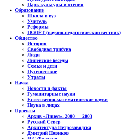
Парк культуры и чтения
Образование
Школа и вуз
Учитель
Реформы
ПОЛЁТ (научно-педагогический вестник)
Общество
История
Свободная трибуна
Люди
Лицейские беседы
Семья и дети
Путешествие
Утраты
Наука
Новости и факты
Гуманитарные науки
Естественно-математические науки
Наука в лицах
Проекты
Архив «Лицея». 2000 — 2003
Русский Север
Архитектура Петрозаводска
Дмитрий Новиков
И.С.Фрадков