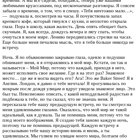
времени. А мы все сидели, объедаясь, теперь уже нашими
любимыми круассанами, под нескончаемые разговоры. Я совсем
забыла о времени, о том, что я спешу. «Тебя ничтожно мало…»,
— подумала я, посмотрев на часы. Я почувствовала запах
крепкого кофе, который тянулся с кухни, и неохотно открыла
глаза. Пора в школу, какая жалость. День опять обещает быть
скучным. Я, как всегда, дождусь вечера и лягу спать, чтобы
очнуться в моем мире. Лениво передвигались стрелки на часах.
Еще больше меня печалила мысль, что я тебя больше никогда не
встречу.
Ночь. Я по обыкновению закрываю глаза, одеяло и подушки
обнимают меня, и я отправляюсь в мой мир. Кстати, он так и
называется – Мой Мир, потому что каждый, приходя в него,
может исполнить свое желание. Где я на этот раз? Знакомое
место… где же я могла видеть его? Ага! Это же Baker Street! Я в
Англии. Лондон, я давно о тебе мечтала! Я прогуливалась по
мокрым после дождя улицам и вдруг увидела знакомое лицо. Это
был ты. Невозможно описать, с какой неподдельной радостью я
подбежала к тебе, но ты сказал, что не знаешь меня. Я
пересказала тебе нашу предыдущую встречу, но ты смотрел на
меня удивленными глазами. Оказалось, что мой мир не такой
идеальный, как я думала. Ты не помнишь меня, потому что ты
плод моего воображения. Я создаю тебя заново каждую ночь,
поэтому ты не помнишь предыдущей. Каждую встречу я
рассказываю тебе нашу историю вновь и вновь, а ты
удивляешься. Мы гуляем по улицам моего мира, болтаем обо