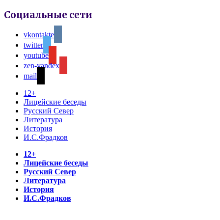
Социальные сети
vkontakte
twitter
youtube
zen-yandex
mail
12+
Лицейские беседы
Русский Север
Литература
История
И.С.Фрадков
12+
Лицейские беседы
Русский Север
Литература
История
И.С.Фрадков