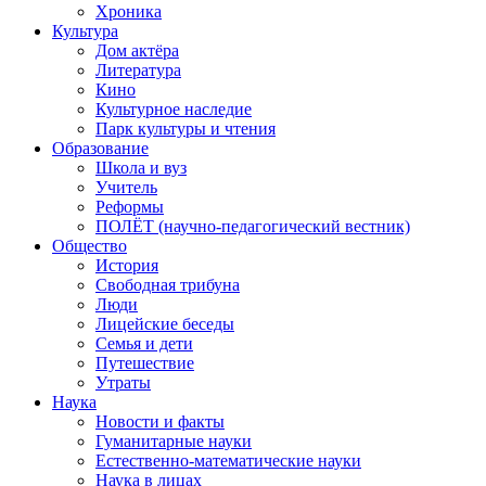
Хроника
Культура
Дом актёра
Литература
Кино
Культурное наследие
Парк культуры и чтения
Образование
Школа и вуз
Учитель
Реформы
ПОЛЁТ (научно-педагогический вестник)
Общество
История
Свободная трибуна
Люди
Лицейские беседы
Семья и дети
Путешествие
Утраты
Наука
Новости и факты
Гуманитарные науки
Естественно-математические науки
Наука в лицах