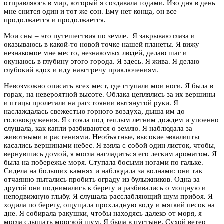
отправляюсь в мир, который я создавала годами. Изо дня в день
мне снится один и тот же сон. Ему нет конца, он все
продолжается и продолжается.
Мои сны – это путешествия по земле. Я закрываю глаза и
оказываюсь в какой-то новой точке нашей планеты. Я вижу
незнакомое мне место, незнакомых людей, делаю шаг и
окунаюсь в глубину этого города. Я здесь. Я жива. Я делаю
глубокий вдох и иду навстречу приключениям.
Невозможно описать всех мест, где ступали мои ноги. Я была в
горах, на невероятной высоте. Облака цеплялись за их вершины
и птицы пролетали на расстоянии вытянутой руки. Я
наслаждалась свежестью горного воздуха, дыша им до
головокружения. Я стояла под теплым летним дождем и упоенно
слушала, как капли разбиваются о землю. Я наблюдала за
животными и растениями. Необъятные, высокие эвкалипты
касались вершинами небес. Я взяла с собой один листок, чтобы,
вернувшись домой, я могла насладиться его легким ароматом. Я
была на побережье моря. Ступала босыми ногами по гальке.
Сидела на больших камнях и наблюдала за волнами: они так
отчаянно пытались пробить ограду из булыжников. Одна за
другой они поднимались к берегу и разбивались о мощную и
неподвижную глыбу. Я слушала расслабляющий шум прибоя. Я
ходила по берегу, ощущала прохладную воду и мягкий песок на
дне. Я собирала ракушки, чтобы находясь далеко от моря, я
могла слышать морской шум. Я была в пустыне. Сухой ветер