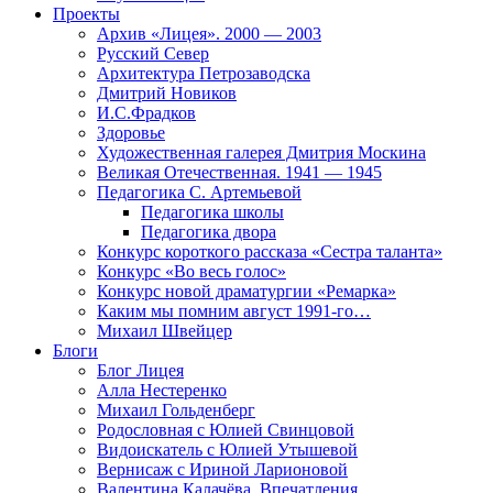
Проекты
Архив «Лицея». 2000 — 2003
Русский Север
Архитектура Петрозаводска
Дмитрий Новиков
И.С.Фрадков
Здоровье
Художественная галерея Дмитрия Москина
Великая Отечественная. 1941 — 1945
Педагогика С. Артемьевой
Педагогика школы
Педагогика двора
Конкурс короткого рассказа «Сестра таланта»
Конкурс «Во весь голос»
Конкурс новой драматургии «Ремарка»
Каким мы помним август 1991-го…
Михаил Швейцер
Блоги
Блог Лицея
Алла Нестеренко
Михаил Гольденберг
Родословная с Юлией Свинцовой
Видоискатель с Юлией Утышевой
Вернисаж с Ириной Ларионовой
Валентина Калачёва. Впечатления