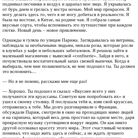
поднимал песчинки в воздух и царапал мое лицо. Я укрывалась
от бурь днем и грелась у костра ночью. Мой мир прекрасен. Я
могу делать здесь то, чего я не могу добиться в реальности. Я
была на востоке, в Китае, на родине чая. Я собрала самые
вкусные сорта, чтобы вспоминать это путешествие при каждом
глотке. Новый день – новое приключение.
Однажды я гуляла по улицам Парижа. Заглядывалась на витрины,
наблюдала за необычными людьми, нюхала розы, которые росли
в клумбах у кафе и небольших забегаловок. Я решила зайти в
маленький магазинчик с вывеской «confiserie». Зайдя в него, я
почувствовала восхитительный запах свежей выпечки. Когда я
выбирала, чем мне полакомиться, ко мне подошел ты. Ты должен
это вспомнить…
— Но я не помню, расскажи мне еще раз!
— Хорошо. Ты подошел и сказал: «Вкуснее всего у них
получаются эти круассаны. Советую вам попробовать их» и
ушел к своему столику. Я послушала тебя и, взяв свой круассан,
отправилась к тебе. Мы долго разговаривали о Франции,
обсуждали Париж, смотрели в окно на проходящих мимо людей
и на скрипача, который весь день простоял на одном месте, даря
прекрасную музыку суетящимся вокруг людям. Он как никто
другой осознавал красоту этого мира. Этот счастливый человек
понимал, что надо жить здесь и сейчас, а не ждать лучшего