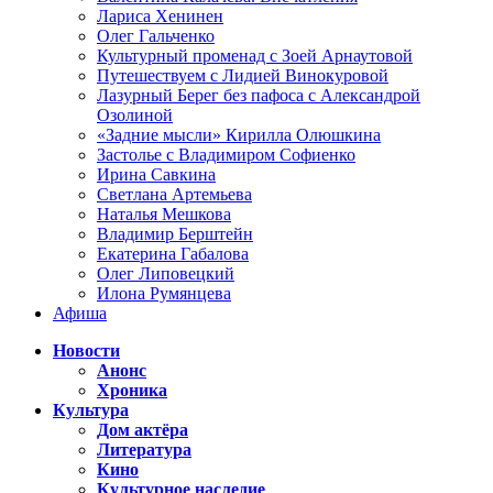
Лариса Хенинен
Олег Гальченко
Культурный променад с Зоей Арнаутовой
Путешествуем с Лидией Винокуровой
Лазурный Берег без пафоса с Александрой
Озолиной
«Задние мысли» Кирилла Олюшкина
Застолье с Владимиром Софиенко
Ирина Савкина
Светлана Артемьева
Наталья Мешкова
Владимир Берштейн
Екатерина Габалова
Олег Липовецкий
Илона Румянцева
Афиша
Новости
Анонс
Хроника
Культура
Дом актёра
Литература
Кино
Культурное наследие