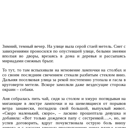
Зимний, темный вечер. На улице выла серой стаей метель. Снег с
завихрениями проносился по опустевшей улице, белыми змеями
вползая во дворы, врезаясь в дома и деревья и рассыпаясь
мириадами снежных брызг.
То тут, то там вспыхивали на мгновение лампочки на столбах и
со своим последним свечением cтекали разбитым стеклом вниз.
Дальняя поселковая улица за рекой постепенно утопала и гасла в
круговерти метели. Вскоре замолкли даже вездесущие сторожа
окраин – собаки.
Аня собралась пить чай, cидя за столом и хмуро поглядывая на
мигающие в люстре лампочки и на шевелящиеся от порывов
ветра занавески, погладила свой большой, выпуклый живот.
«Скоро маленький, скоро», – ласково прошептала девушка и
добавила: «Вот только дождемся папу с сестренкой….», но, не
успев договорить, вдруг почувствовала острую боль внизу
живота и с ужасом увидела проступающие через платье капли