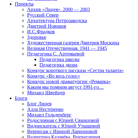
Проекты
Архив «Лицея». 2000 — 2003
Русский Север
Архитектура Петрозаводска
Дмитрий Новиков
И.С.Фрадков
Здоровье
Художественная галерея Дмитрия Москина
Великая Отечественная. 1941 — 1945
Педагогика С. Артемьевой
Педагогика школы
Педагогика двора
Конкурс короткого рассказа «Сестра таланта»
Конкурс «Во весь голос»
Конкурс новой драматургии «Ремарка»
Каким мы помним август 1991-го…
Михаил Швейцер
Блоги
Блог Лицея
Алла Нестеренко
Михаил Гольденберг
Родословная с Юлией Свинцовой
Видоискатель с Юлией Утышевой
Вернисаж с Ириной Ларионовой
Валентина Калачёва. Впечатления