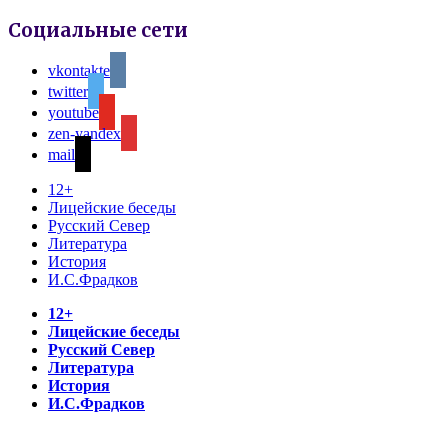
Социальные сети
vkontakte
twitter
youtube
zen-yandex
mail
12+
Лицейские беседы
Русский Север
Литература
История
И.С.Фрадков
12+
Лицейские беседы
Русский Север
Литература
История
И.С.Фрадков