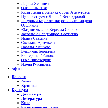
Лариса Хенинен
Олег Гальченко
Культурный променад с Зоей Арнаутовой
Путешествуем с Лидией Винокуровой
Лазурный Берег без пафоса с Александрой
Озолиной
«Задние мысли» Кирилла Олюшкина
Застолье с Владимиром Софиенко
Ирина Савкина
Светлана Артемьева
Наталья Мешкова
Владимир Берштейн
Екатерина Габалова
Олег Липовецкий
Илона Румянцева
Афиша
Новости
Анонс
Хроника
Культура
Дом актёра
Литература
Кино
Культурное наследие