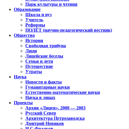
Парк культуры и чтения
Образование
Школа и вуз
Учитель
Реформы
ПОЛЁТ (научно-педагогический вестник)
Общество
История
Свободная трибуна
Люди
Лицейские беседы
Семья и дети
Путешествие
Утраты
Наука
Новости и факты
Гуманитарные науки
Естественно-математические науки
Наука в лицах
Проекты
Архив «Лицея». 2000 — 2003
Русский Север
Архитектура Петрозаводска
Дмитрий Новиков
И.С.Фрадков