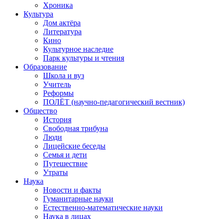
Хроника
Культура
Дом актёра
Литература
Кино
Культурное наследие
Парк культуры и чтения
Образование
Школа и вуз
Учитель
Реформы
ПОЛЁТ (научно-педагогический вестник)
Общество
История
Свободная трибуна
Люди
Лицейские беседы
Семья и дети
Путешествие
Утраты
Наука
Новости и факты
Гуманитарные науки
Естественно-математические науки
Наука в лицах