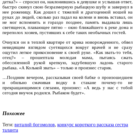
детка?» – спросил он, наклонившись к девушке и услышав ответ,
быстро скинул свою безразмерную рыбацкую шубу и завернул в
нее роженицу. Как дошел с тяжелой и драгоценной ношей на
руках до людей, сколько раз падал на колени и вновь вставал, он
не мог вспомнить и гораздо позднее, память выдавала лишь
светящееся, плавающее пятно – окно ближайшего к реке дома и
переполох хозяев, пустивших к себе таких необычных гостей.
Очнулся он в теплой квартире от крика новорожденного, обвел
невидящим взглядом суетящихся вокруг врачей и не сразу
ощутил легкое прикосновение к своей руке. «Как звать-то тебя,
отец?» – прошептала молодая мама, пытаясь сжать
обессиленной рукой крепкую, задубевшую ладонь старого
рыбака. «А Колькой звать» – только и произнес старик.
…Поздним вечером, рассказывая своей бабке о произошедшем
и обильно смачивая водку в стакане почему-то не
прекращающимися слезами, произнес: «А ведь у нас с тобой
сегодня внучок родился. Рыбаком будет».
Похожее
Теги:
виталий богомолов
,
конкурс короткого рассказа сестра
таланта