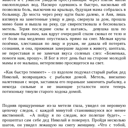
околоплодных вод. Наскоро одевшись и быстро, насколько ей
позволяла боль, выскочив на крыльцо, будущая мама собралась в
больницу. До моста через реку идти было далеко, и Аня, лишь
взглянув на заметенные улицу и двор, свернула за дом, прошла
мимо бани и вышла на реку, где свирепствовала и бесновалась
метель. Теряя последние силы и шатаясь, девушка шла по
снежным барханам, как вдруг очередной спазм сковал ее тело и
от боли она медленно опустилась прямо на снег. Мелкая крупа
позёмки, хлеставшая по лицу и рукам, не давала ей потерять
сознания, и она, прижимая замершие ладони к животу, шептала,
не переставая и не замечая вкуса соленых слез: «Боженька,
помоги нам, прошу». И Бог в этот день был на стороне молодой
мамы и ее малыша, нетерпеливо просящегося на свет.
«Как быстро темнеет» – со вздохом подумал старый рыбак дед
Николай, возвращаясь с рыбалки домой. Метель, внезапно
налетевшая с моря, заставила его пораньше закончить рыбалку, а
некогда сильные и не знающие усталости ноги теперь
потихоньку тянули старого ходока домой.
Подняв прищуренные из-за метели глаза, увидел он неровную
цепочку следов, с каждой минутой становившуюся все менее
явственной. «А пойду я по следам, все полегше будет», –
прошептал сам себе дед Николай и повернул. Пройдя несколько
шагов, он увидел лежащую на снегу женщину. «Что с тобой,