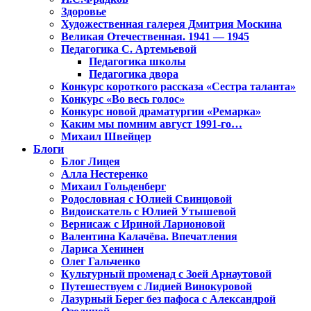
Здоровье
Художественная галерея Дмитрия Москина
Великая Отечественная. 1941 — 1945
Педагогика С. Артемьевой
Педагогика школы
Педагогика двора
Конкурс короткого рассказа «Сестра таланта»
Конкурс «Во весь голос»
Конкурс новой драматургии «Ремарка»
Каким мы помним август 1991-го…
Михаил Швейцер
Блоги
Блог Лицея
Алла Нестеренко
Михаил Гольденберг
Родословная с Юлией Свинцовой
Видоискатель с Юлией Утышевой
Вернисаж с Ириной Ларионовой
Валентина Калачёва. Впечатления
Лариса Хенинен
Олег Гальченко
Культурный променад с Зоей Арнаутовой
Путешествуем с Лидией Винокуровой
Лазурный Берег без пафоса с Александрой