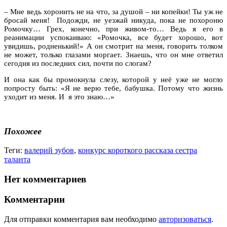
– Мне ведь хоронить не на что, за душой – ни копейки! Ты уж не
бросай меня! Подожди, не уезжай никуда, пока не похороню
Ромочку… Грех, конечно, при живом-то… Ведь я его в
реанимации успокаиваю: «Ромочка, все будет хорошо, вот
увидишь, родненький!» А он смотрит на меня, говорить толком
не может, только глазами моргает. Знаешь, что он мне ответил
сегодня из последних сил, почти по слогам?
И она как бы промокнула слезу, которой у неё уже не могло
попросту быть: «Я не верю тебе, бабушка. Потому что жизнь
уходит из меня. И я это знаю…»
Похожее
Теги:
валерий зубов
,
конкурс короткого рассказа сестра
таланта
Нет комментариев
Комментарии
Для отправки комментария вам необходимо
авторизоваться
.