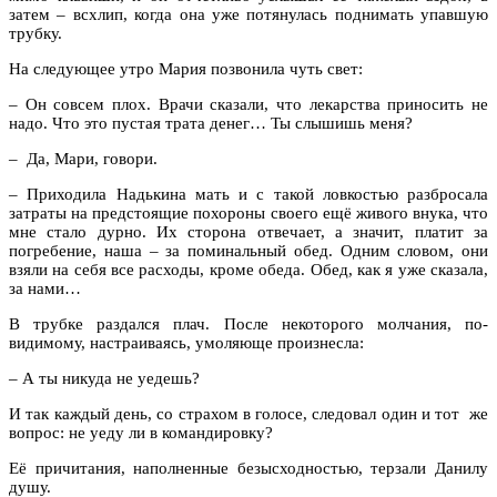
затем – всхлип, когда она уже потянулась поднимать упавшую
трубку.
На следующее утро Мария позвонила чуть свет:
– Он совсем плох. Врачи сказали, что лекарства приносить не
надо. Что это пустая трата денег… Ты слышишь меня?
– Да, Мари, говори.
– Приходила Надькина мать и с такой ловкостью разбросала
затраты на предстоящие похороны своего ещё живого внука, что
мне стало дурно. Их сторона отвечает, а значит, платит за
погребение, наша – за поминальный обед. Одним словом, они
взяли на себя все расходы, кроме обеда. Обед, как я уже сказала,
за нами…
В трубке раздался плач. После некоторого молчания, по-
видимому, настраиваясь, умоляюще произнесла:
– А ты никуда не уедешь?
И так каждый день, со страхом в голосе, следовал один и тот же
вопрос: не уеду ли в командировку?
Её причитания, наполненные безысходностью, терзали Данилу
душу.