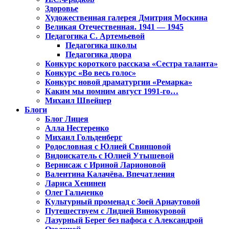
Здоровье
Художественная галерея Дмитрия Москина
Великая Отечественная. 1941 — 1945
Педагогика С. Артемьевой
Педагогика школы
Педагогика двора
Конкурс короткого рассказа «Сестра таланта»
Конкурс «Во весь голос»
Конкурс новой драматургии «Ремарка»
Каким мы помним август 1991-го…
Михаил Швейцер
Блоги
Блог Лицея
Алла Нестеренко
Михаил Гольденберг
Родословная с Юлией Свинцовой
Видоискатель с Юлией Утышевой
Вернисаж с Ириной Ларионовой
Валентина Калачёва. Впечатления
Лариса Хенинен
Олег Гальченко
Культурный променад с Зоей Арнаутовой
Путешествуем с Лидией Винокуровой
Лазурный Берег без пафоса с Александрой