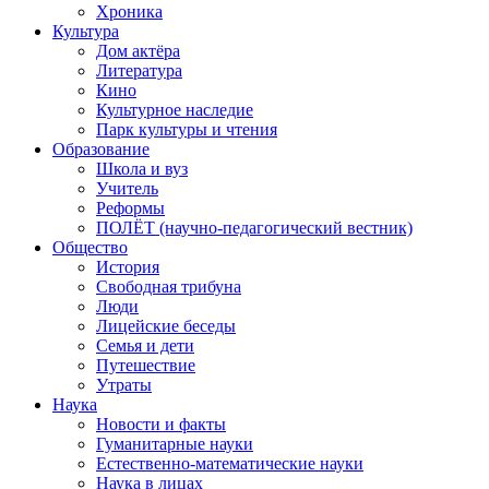
Хроника
Культура
Дом актёра
Литература
Кино
Культурное наследие
Парк культуры и чтения
Образование
Школа и вуз
Учитель
Реформы
ПОЛЁТ (научно-педагогический вестник)
Общество
История
Свободная трибуна
Люди
Лицейские беседы
Семья и дети
Путешествие
Утраты
Наука
Новости и факты
Гуманитарные науки
Естественно-математические науки
Наука в лицах