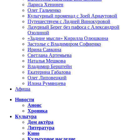
Лариса Хенинен
Олег Гальченко
Культурный променад с Зоей Арнаутовой
Путешествуем с Лидией Винокуровой
Лазурный Берег без пафоса с Александрой
Озолиной
«Задние мысли» Кирилла Олюшкина
Застолье с Владимиром Софиенко
Ирина Савкина
Светлана Артемьева
Наталья Мешкова
Владимир Берштейн
Екатерина Габалова
Олег Липовецкий
Илона Румянцева
Афиша
Новости
Анонс
Хроника
Культура
Дом актёра
Литература
Кино
Культурное наследие