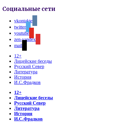
Социальные сети
vkontakte
twitter
youtube
zen-yandex
mail
12+
Лицейские беседы
Русский Север
Литература
История
И.С.Фрадков
12+
Лицейские беседы
Русский Север
Литература
История
И.С.Фрадков