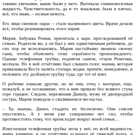
такими увечьями, какие были у него. Вытекала спинномозговая
жидкость. Чувствительность, да и то локальная, была в плечах,
всё, что ниже, – полная немота.
Его лицо сменило окрас – стало малинового цвета. Врачи делали
всё, чтобы реанимировать этого парня.
Мария, бабушка Ромки, причитала о каре, преследовавшей её
семью. Родители же, а он был у них единственным ребенком, до
сих пор не всполошились. Мария настойчиво звонила своему
сыну, чтобы объяснить тому серьёзность произошедшего.
Однако телефонная трубка, поднятая сыном, отцом Ромочки,
молчала. Но в ней отчётливо был слышен голос мамки, которая
приказывала Косте налить стопарь водки, причём, немедленно, и
положить эту долбаную трубку туда, где тот её взял.
О ребенке плакали другие, но не они, отец с матерью, еще,
пожалуй, и не осознавшие, что к ним пришло без всякого стука
горе горькое. Следом, перезвонив Данилу, мужу её двоюродной
сестры, Мария поведала о свалившемся несчастье.
– Ты знаешь, Данил, стыдить их бесполезно. Они совсем
опустились. А у меня уже совершенно нет сил, чтобы
противостоять тому, что происходит вокруг моей семьи…
Измученная телефонная трубка легла у неё, по всей видимости,
мимо клавиши, и он отчётливо услышал её тяжелый вздох, а