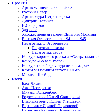
Проекты
Архив «Лицея». 2000 — 2003
Русский Север
Архитектура Петрозаводска
Дмитрий Новиков
И.С.Фрадков
Здоровье
Художественная галерея Дмитрия Москина
Великая Отечественная. 1941 — 1945
Педагогика С. Артемьевой
Педагогика школы
Педагогика двора
Конкурс короткого рассказа «Сестра таланта»
Конкурс «Во весь голос»
Конкурс новой драматургии «Ремарка»
Каким мы помним август 1991-го…
Михаил Швейцер
Блоги
Блог Лицея
Алла Нестеренко
Михаил Гольденберг
Родословная с Юлией Свинцовой
Видоискатель с Юлией Утышевой
Вернисаж с Ириной Ларионовой
Валентина Калачёва. Впечатления