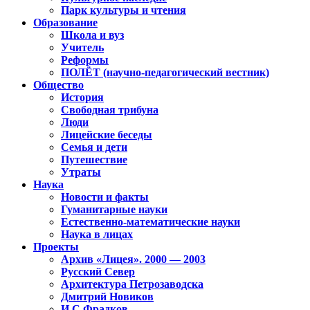
Парк культуры и чтения
Образование
Школа и вуз
Учитель
Реформы
ПОЛЁТ (научно-педагогический вестник)
Общество
История
Свободная трибуна
Люди
Лицейские беседы
Семья и дети
Путешествие
Утраты
Наука
Новости и факты
Гуманитарные науки
Естественно-математические науки
Наука в лицах
Проекты
Архив «Лицея». 2000 — 2003
Русский Север
Архитектура Петрозаводска
Дмитрий Новиков
И.С.Фрадков