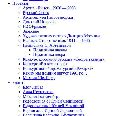
Проекты
Архив «Лицея». 2000 — 2003
Русский Север
Архитектура Петрозаводска
Дмитрий Новиков
И.С.Фрадков
Здоровье
Художественная галерея Дмитрия Москина
Великая Отечественная. 1941 — 1945
Педагогика С. Артемьевой
Педагогика школы
Педагогика двора
Конкурс короткого рассказа «Сестра таланта»
Конкурс «Во весь голос»
Конкурс новой драматургии «Ремарка»
Каким мы помним август 1991-го…
Михаил Швейцер
Блоги
Блог Лицея
Алла Нестеренко
Михаил Гольденберг
Родословная с Юлией Свинцовой
Видоискатель с Юлией Утышевой
Вернисаж с Ириной Ларионовой
Валентина Калачёва. Впечатления