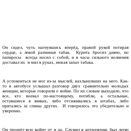
Он сидел, чуть нагнувшись вперёд, правой рукой потирая
сердце, а левой разминая табак. Курить бросил давно, но
папиросы всегда носил с собой, и в часы сильного волнения
доставал их и мял в руках, нюхая запах табака.
А успокоиться не мог из-за мыслей, нахлынувших на него. Как-
то в автобусе услышал разговор двух сравнительно молодых
женщин, которые говорили о войне. По их словам выходило, что
все, кто воевал по-настоящему, погибли, а остальные,
оставшиеся в живых, либо отсиживались в штабах, либо
прятались за спины других. И говорилось это убедительно и
уверенно.
Он прошёл всю войну от и до. Служил в артиллерии, был легко