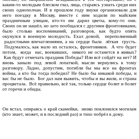
каким-то молодым блеском глаз, лица, стараясь узнать среди них
своих однополчан. И в прошлом году внуки организовали для
него поездку в Москву, вместе с ним ходили по майским
праздничным улицам, кто-то им дарил цветы, кому-то они.
Своих он не нашёл, но зато пообщался с другими фронтовиками,
было столько воспоминаний, разговоров, как будто опять
окунулся в военную молодость. Ехал домой, переполненный
радостными впечатлениями, а на сердце была лёгкая грусть.
Подумалось, как мало их осталось, фронтовиков. А что будет
потом, когда нас, воевавших, никого не останется в живых?
Как будут отмечать праздник Победы? Или всё сойдёт на нет? И
вновь заныло под левой лопаткой, мысли вернулись к тому
разговору. Ладно, допустим, погибли бы мы все на фронтах
войны, а кто бы тогда победил? Не было бы никакой победы, и
вас бы не было. Бог дал нам выжить, чтобы и вы жили, и страна
процветала. Всё правильно, всё так, только сердце болит и болит
от горечи и обиды.
Он встал, опираясь о край скамейки, низко поклонился могилам
(кто знает, может, и в последний раз) и тихо побрёл к дому.