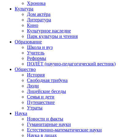
Хроника
Культура
Дом актёра
Литература
Кино
Культурное наследие
Парк культуры и чтения
Образование
Школа и вуз
Учитель
Реформы
ПОЛЁТ (научно-педагогический вестник)
Общество
История
Свободная трибуна
Люди
Лицейские беседы
Семья и дети
Путешествие
Утраты
Наука
Новости и факты
Гуманитарные науки
Естественно-математические науки
Наука в лицах