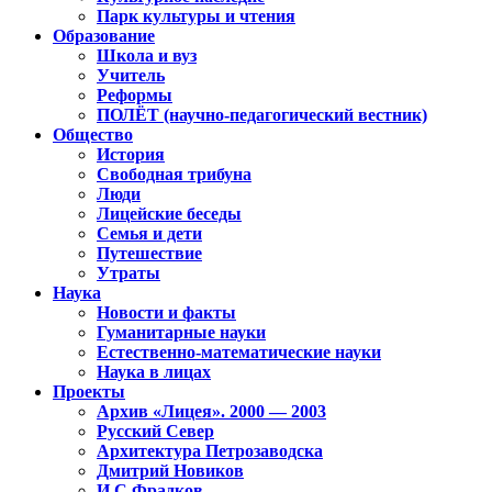
Парк культуры и чтения
Образование
Школа и вуз
Учитель
Реформы
ПОЛЁТ (научно-педагогический вестник)
Общество
История
Свободная трибуна
Люди
Лицейские беседы
Семья и дети
Путешествие
Утраты
Наука
Новости и факты
Гуманитарные науки
Естественно-математические науки
Наука в лицах
Проекты
Архив «Лицея». 2000 — 2003
Русский Север
Архитектура Петрозаводска
Дмитрий Новиков
И.С.Фрадков