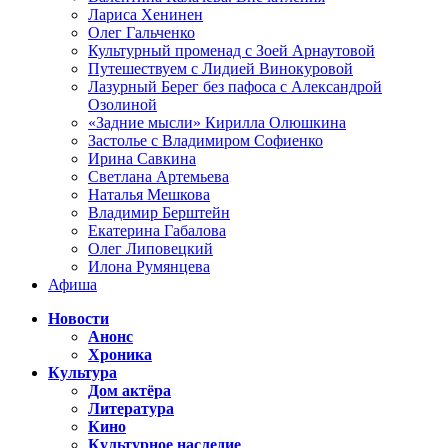
Лариса Хенинен
Олег Гальченко
Культурный променад с Зоей Арнаутовой
Путешествуем с Лидией Винокуровой
Лазурный Берег без пафоса с Александрой
Озолиной
«Задние мысли» Кирилла Олюшкина
Застолье с Владимиром Софиенко
Ирина Савкина
Светлана Артемьева
Наталья Мешкова
Владимир Берштейн
Екатерина Габалова
Олег Липовецкий
Илона Румянцева
Афиша
Новости
Анонс
Хроника
Культура
Дом актёра
Литература
Кино
Культурное наследие