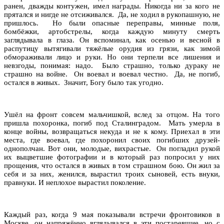
ранен, дважды контужен, имел награды. Никогда ни за кого не
прятался и нигде не отсиживался. Да, не ходил в рукопашную, не
пришлось. Но были опасные переправы, минные поля,
бомбёжки, артобстрелы, когда каждую минуту смерть
заглядывала в глаза. Он вспоминал, как осенью и весной в
распутицу вытягивали тяжёлые орудия из грязи, как зимой
обмораживали лицо и руки. Но они терпели все лишения и
невзгоды, понимая: надо. Было страшно, только дураку не
страшно на войне. Он воевал и воевал честно. Да, не погиб,
остался в живых. Значит, Богу было так угодно.
Ушёл на фронт совсем мальчишкой, вслед за отцом. На того
пришла похоронка, погиб под Сталинградом. Мать умерла в
конце войны, возвращаться некуда и не к кому. Приехал в эти
места, где воевал, где похоронил своих погибших друзей-
однополчан. Вот они, молодые, вихрастые. Он погладил рукой
их выцветшие фотографии и в который раз попросил у них
прощения, что остался в живых в том страшном бою. Он жил за
себя и за них, женился, вырастил троих сыновей, есть внуки,
правнуки. И неплохое вырастил поколение.
Каждый раз, когда 9 мая показывали встречи фронтовиков в
Москве, он напряжённо вглядывался в эти постаревшие, но с