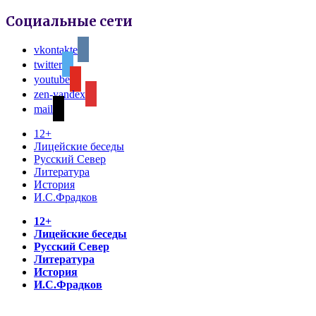
Социальные сети
vkontakte
twitter
youtube
zen-yandex
mail
12+
Лицейские беседы
Русский Север
Литература
История
И.С.Фрадков
12+
Лицейские беседы
Русский Север
Литература
История
И.С.Фрадков