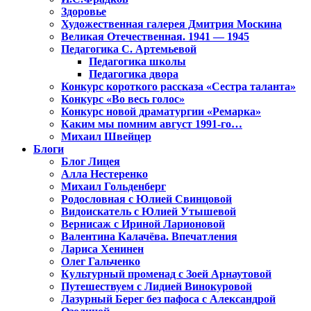
Здоровье
Художественная галерея Дмитрия Москина
Великая Отечественная. 1941 — 1945
Педагогика С. Артемьевой
Педагогика школы
Педагогика двора
Конкурс короткого рассказа «Сестра таланта»
Конкурс «Во весь голос»
Конкурс новой драматургии «Ремарка»
Каким мы помним август 1991-го…
Михаил Швейцер
Блоги
Блог Лицея
Алла Нестеренко
Михаил Гольденберг
Родословная с Юлией Свинцовой
Видоискатель с Юлией Утышевой
Вернисаж с Ириной Ларионовой
Валентина Калачёва. Впечатления
Лариса Хенинен
Олег Гальченко
Культурный променад с Зоей Арнаутовой
Путешествуем с Лидией Винокуровой
Лазурный Берег без пафоса с Александрой