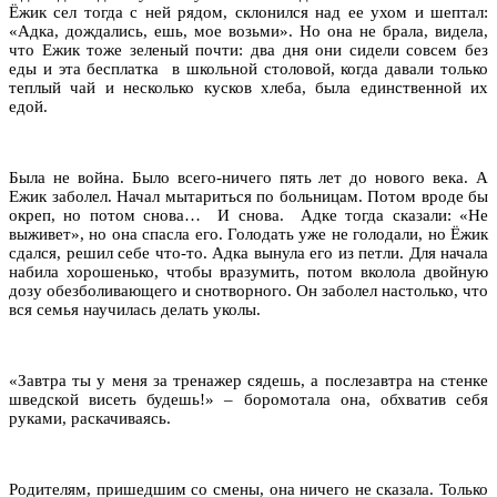
Ёжик сел тогда с ней рядом, склонился над ее ухом и шептал:
«Адка, дождались, ешь, мое возьми». Но она не брала, видела,
что Ежик тоже зеленый почти: два дня они сидели совсем без
еды и эта бесплатка в школьной столовой, когда давали только
теплый чай и несколько кусков хлеба, была единственной их
едой.
Была не война. Было всего-ничего пять лет до нового века. А
Ежик заболел. Начал мытариться по больницам. Потом вроде бы
окреп, но потом снова… И снова. Адке тогда сказали: «Не
выживет», но она спасла его. Голодать уже не голодали, но Ёжик
сдался, решил себе что-то. Адка вынула его из петли. Для начала
набила хорошенько, чтобы вразумить, потом вколола двойную
дозу обезболивающего и снотворного. Он заболел настолько, что
вся семья научилась делать уколы.
«Завтра ты у меня за тренажер сядешь, а послезавтра на стенке
шведской висеть будешь!» – боромотала она, обхватив себя
руками, раскачиваясь.
Родителям, пришедшим со смены, она ничего не сказала. Только