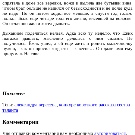
спрятала в доме все веревки, ножи и вылила две бутылки вина,
чтобы брат больше не напился от безысходности и не полез куда
не надо. Но он потом ходил все меньше, а спустя год только
ползал. Было еще четыре года его жизни, висевшей на волоске.
Он отчаянно жил и хотел дышать.
Дыханием поделиться нельзя. Адка всю ту неделю, что Ежик
пытался дышать, мысленно делилась с ним силами. Не
получилось. Ёжик ушел, а ей еще жить и родить мальчоночку
нужно, как он просил когда-то – к весне… Он даже имя ему
придумал. Не свое.
Похожее
Теги:
александра вересена
,
конкурс короткого рассказа сестра
таланта
Комментарии
Для отправки комментария вам необходимо
авторизоваться
.