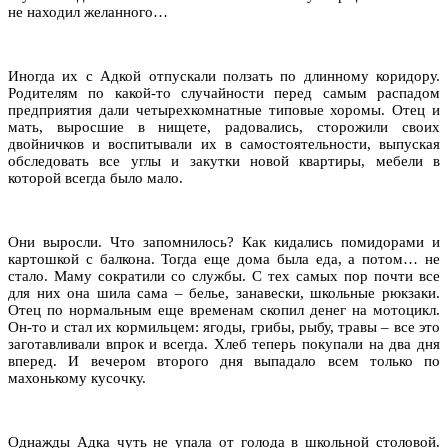
не находил желанного…
Иногда их с Адкой отпускали ползать по длинному коридору.
Родителям по какой-то случайности перед самым распадом
предприятия дали четырехкомнатные типовые хоромы. Отец и
мать, выросшие в нищете, радовались, сторожили своих
двойничков и воспитывали их в самостоятельности, выпуская
обследовать все углы и закутки новой квартиры, мебели в
которой всегда было мало.
Они выросли. Что запомнилось? Как кидались помидорами и
картошкой с балкона. Тогда еще дома была еда, а потом… не
стало. Маму сократили со службы. С тех самых пор почти все
для них она шила сама – белье, занавески, школьные рюкзаки.
Отец по нормальным еще временам скопил денег на мотоцикл.
Он-то и стал их кормильцем: ягоды, грибы, рыбу, травы – все это
заготавливали впрок и всегда. Хлеб теперь покупали на два дня
вперед. И вечером второго дня выпадало всем только по
махонькому кусочку.
Однажды Адка чуть не упала от голода в школьной столовой.