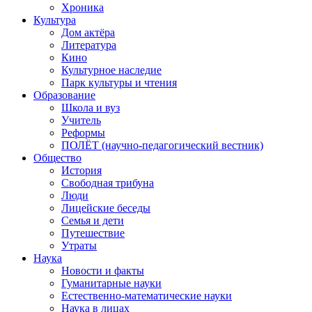
Хроника
Культура
Дом актёра
Литература
Кино
Культурное наследие
Парк культуры и чтения
Образование
Школа и вуз
Учитель
Реформы
ПОЛЁТ (научно-педагогический вестник)
Общество
История
Свободная трибуна
Люди
Лицейские беседы
Семья и дети
Путешествие
Утраты
Наука
Новости и факты
Гуманитарные науки
Естественно-математические науки
Наука в лицах