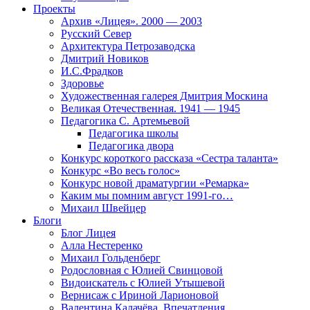
Проекты
Архив «Лицея». 2000 — 2003
Русский Север
Архитектура Петрозаводска
Дмитрий Новиков
И.С.Фрадков
Здоровье
Художественная галерея Дмитрия Москина
Великая Отечественная. 1941 — 1945
Педагогика С. Артемьевой
Педагогика школы
Педагогика двора
Конкурс короткого рассказа «Сестра таланта»
Конкурс «Во весь голос»
Конкурс новой драматургии «Ремарка»
Каким мы помним август 1991-го…
Михаил Швейцер
Блоги
Блог Лицея
Алла Нестеренко
Михаил Гольденберг
Родословная с Юлией Свинцовой
Видоискатель с Юлией Утышевой
Вернисаж с Ириной Ларионовой
Валентина Калачёва. Впечатления