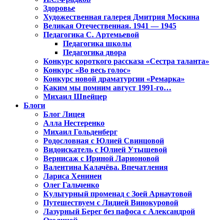
Здоровье
Художественная галерея Дмитрия Москина
Великая Отечественная. 1941 — 1945
Педагогика С. Артемьевой
Педагогика школы
Педагогика двора
Конкурс короткого рассказа «Сестра таланта»
Конкурс «Во весь голос»
Конкурс новой драматургии «Ремарка»
Каким мы помним август 1991-го…
Михаил Швейцер
Блоги
Блог Лицея
Алла Нестеренко
Михаил Гольденберг
Родословная с Юлией Свинцовой
Видоискатель с Юлией Утышевой
Вернисаж с Ириной Ларионовой
Валентина Калачёва. Впечатления
Лариса Хенинен
Олег Гальченко
Культурный променад с Зоей Арнаутовой
Путешествуем с Лидией Винокуровой
Лазурный Берег без пафоса с Александрой