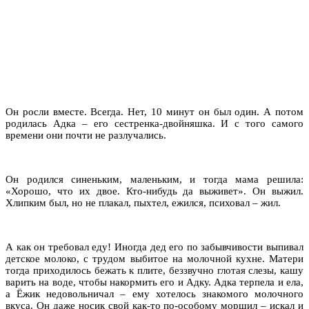
Он росли вместе. Всегда. Нет, 10 минут он был один. А потом
родилась Адка – его сестренка-двойняшка. И с того самого
времени они почти не разлучались.
Он родился синеньким, маленьким, и тогда мама решила:
«Хорошо, что их двое. Кто-нибудь да выживет». Он выжил.
Хлипким был, но не плакал, пыхтел, ежился, психовал – жил.
А как он требовал еду! Иногда дед его по забывчивости выпивал
детское молоко, с трудом выбитое на молочной кухне. Матери
тогда приходилось бежать к плите, беззвучно глотая слезы, кашу
варить на воде, чтобы накормить его и Адку. Адка терпела и ела,
а Ёжик недовольничал – ему хотелось знакомого молочного
вкуса. Он даже носик свой как-то по-особому морщил – искал и