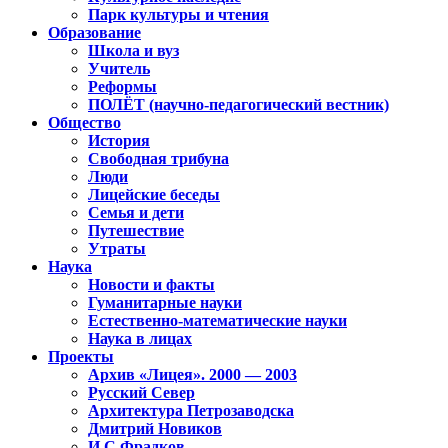
Парк культуры и чтения
Образование
Школа и вуз
Учитель
Реформы
ПОЛЁТ (научно-педагогический вестник)
Общество
История
Свободная трибуна
Люди
Лицейские беседы
Семья и дети
Путешествие
Утраты
Наука
Новости и факты
Гуманитарные науки
Естественно-математические науки
Наука в лицах
Проекты
Архив «Лицея». 2000 — 2003
Русский Север
Архитектура Петрозаводска
Дмитрий Новиков
И.С.Фрадков