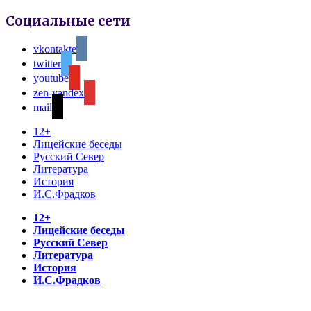
Социальные сети
vkontakte
twitter
youtube
zen-yandex
mail
12+
Лицейские беседы
Русский Север
Литература
История
И.С.Фрадков
12+
Лицейские беседы
Русский Север
Литература
История
И.С.Фрадков