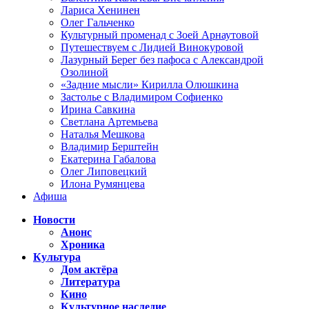
Лариса Хенинен
Олег Гальченко
Культурный променад с Зоей Арнаутовой
Путешествуем с Лидией Винокуровой
Лазурный Берег без пафоса с Александрой
Озолиной
«Задние мысли» Кирилла Олюшкина
Застолье с Владимиром Софиенко
Ирина Савкина
Светлана Артемьева
Наталья Мешкова
Владимир Берштейн
Екатерина Габалова
Олег Липовецкий
Илона Румянцева
Афиша
Новости
Анонс
Хроника
Культура
Дом актёра
Литература
Кино
Культурное наследие