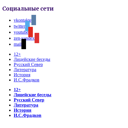
Социальные сети
vkontakte
twitter
youtube
zen-yandex
mail
12+
Лицейские беседы
Русский Север
Литература
История
И.С.Фрадков
12+
Лицейские беседы
Русский Север
Литература
История
И.С.Фрадков