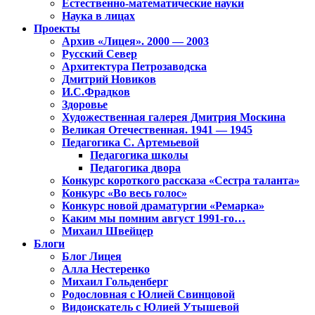
Естественно-математические науки
Наука в лицах
Проекты
Архив «Лицея». 2000 — 2003
Русский Север
Архитектура Петрозаводска
Дмитрий Новиков
И.С.Фрадков
Здоровье
Художественная галерея Дмитрия Москина
Великая Отечественная. 1941 — 1945
Педагогика С. Артемьевой
Педагогика школы
Педагогика двора
Конкурс короткого рассказа «Сестра таланта»
Конкурс «Во весь голос»
Конкурс новой драматургии «Ремарка»
Каким мы помним август 1991-го…
Михаил Швейцер
Блоги
Блог Лицея
Алла Нестеренко
Михаил Гольденберг
Родословная с Юлией Свинцовой
Видоискатель с Юлией Утышевой