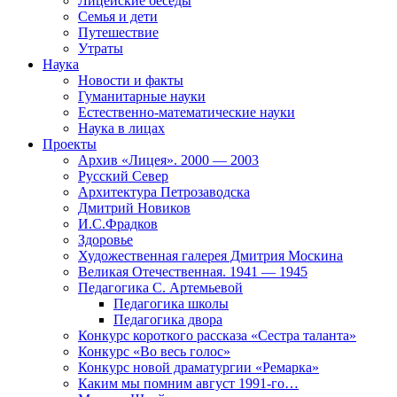
Лицейские беседы
Семья и дети
Путешествие
Утраты
Наука
Новости и факты
Гуманитарные науки
Естественно-математические науки
Наука в лицах
Проекты
Архив «Лицея». 2000 — 2003
Русский Север
Архитектура Петрозаводска
Дмитрий Новиков
И.С.Фрадков
Здоровье
Художественная галерея Дмитрия Москина
Великая Отечественная. 1941 — 1945
Педагогика С. Артемьевой
Педагогика школы
Педагогика двора
Конкурс короткого рассказа «Сестра таланта»
Конкурс «Во весь голос»
Конкурс новой драматургии «Ремарка»
Каким мы помним август 1991-го…