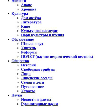
Новости
Анонс
Хроника
Культура
Дом актёра
Литература
Кино
Культурное наследие
Парк культуры и чтения
Образование
Школа и вуз
Учитель
Реформы
ПОЛЁТ (научно-педагогический вестник)
Общество
История
Свободная трибуна
Люди
Лицейские беседы
Семья и дети
Путешествие
Утраты
Наука
Новости и факты
Гуманитарные науки