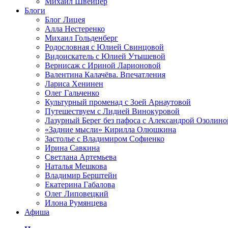
Михаил Швейцер
Блоги
Блог Лицея
Алла Нестеренко
Михаил Гольденберг
Родословная с Юлией Свинцовой
Видоискатель с Юлией Утышевой
Вернисаж с Ириной Ларионовой
Валентина Калачёва. Впечатления
Лариса Хенинен
Олег Гальченко
Культурный променад с Зоей Арнаутовой
Путешествуем с Лидией Винокуровой
Лазурный Берег без пафоса с Александрой Озолино
«Задние мысли» Кирилла Олюшкина
Застолье с Владимиром Софиенко
Ирина Савкина
Светлана Артемьева
Наталья Мешкова
Владимир Берштейн
Екатерина Габалова
Олег Липовецкий
Илона Румянцева
Афиша