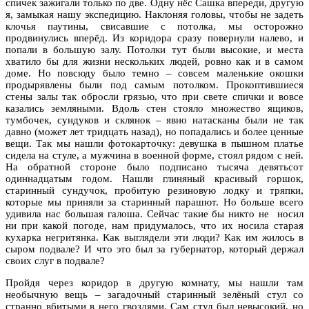
спичек зажигали только по две. Одну нёс Сашка впереди, другую
я, замыкая нашу экспедицию. Наклоняя головы, чтобы не задеть
клочья паутины, свисавшие с потолка, мы осторожно
продвинулись вперёд. Из коридора сразу повернули налево, и
попали в большую залу. Потолки тут были высокие, и места
хватило бы для жизни нескольких людей, ровно как и в самом
доме. Но повсюду было темно – совсем маленькие окошки
продырявлены были под самым потолком. Прокоптившиеся
стены залы так обросли грязью, что при свете спички и вовсе
казались земляными. Вдоль стен стояло множество ящиков,
тумбочек, сундуков и склянок – явно натасканы были не так
давно (может лет тридцать назад), но попадались и более ценные
вещи. Так мы нашли фотокарточку: девушка в пышном платье
сидела на стуле, а мужчина в военной форме, стоял рядом с ней.
На обратной стороне было подписано тысяча девятьсот
одиннадцатым годом. Нашли глиняный красивый горшок,
старинный сундучок, пробитую резиновую лодку и тряпки,
которые мы приняли за старинный парашют. Но больше всего
удивила нас большая галоша. Сейчас такие бы никто не носил
ни при какой погоде, нам придумалось, что их носила старая
кухарка негритянка. Как выглядели эти люди? Как им жилось в
сыром подвале? И что это был за губернатор, который держал
своих слуг в подвале?
Пройдя через коридор в другую комнату, мы нашли там
необычную вещь – загадочный старинный зелёный стул со
странно вбитыми в него гвоздями. Сам стул был невысокий, но