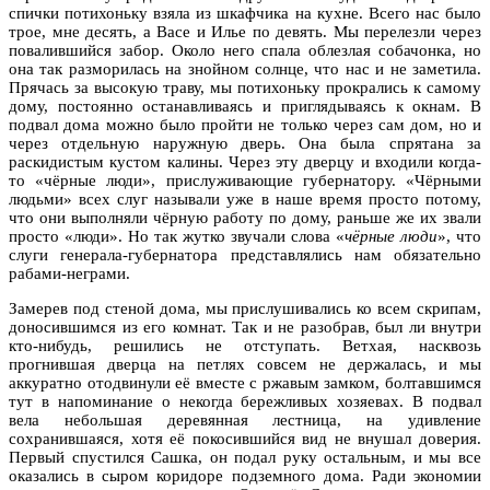
спички потихоньку взяла из шкафчика на кухне. Всего нас было
трое, мне десять, а Васе и Илье по девять. Мы перелезли через
повалившийся забор. Около него спала облезлая собачонка, но
она так разморилась на знойном солнце, что нас и не заметила.
Прячась за высокую траву, мы потихоньку прокрались к самому
дому, постоянно останавливаясь и приглядываясь к окнам. В
подвал дома можно было пройти не только через сам дом, но и
через отдельную наружную дверь. Она была спрятана за
раскидистым кустом калины. Через эту дверцу и входили когда-
то «чёрные люди», прислуживающие губернатору. «Чёрными
людьми» всех слуг называли уже в наше время просто потому,
что они выполняли чёрную работу по дому, раньше же их звали
просто «люди». Но так жутко звучали слова «
чёрные люди
», что
слуги генерала-губернатора представлялись нам обязательно
рабами-неграми.
Замерев под стеной дома, мы прислушивались ко всем скрипам,
доносившимся из его комнат. Так и не разобрав, был ли внутри
кто-нибудь, решились не отступать. Ветхая, насквозь
прогнившая дверца на петлях совсем не держалась, и мы
аккуратно отодвинули её вместе с ржавым замком, болтавшимся
тут в напоминание о некогда бережливых хозяевах. В подвал
вела небольшая деревянная лестница, на удивление
сохранившаяся, хотя её покосившийся вид не внушал доверия.
Первый спустился Сашка, он подал руку остальным, и мы все
оказались в сыром коридоре подземного дома. Ради экономии