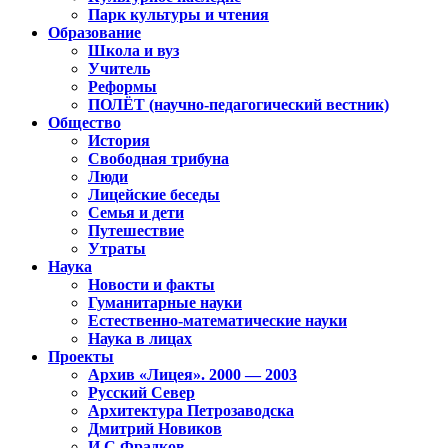
Парк культуры и чтения
Образование
Школа и вуз
Учитель
Реформы
ПОЛЁТ (научно-педагогический вестник)
Общество
История
Свободная трибуна
Люди
Лицейские беседы
Семья и дети
Путешествие
Утраты
Наука
Новости и факты
Гуманитарные науки
Естественно-математические науки
Наука в лицах
Проекты
Архив «Лицея». 2000 — 2003
Русский Север
Архитектура Петрозаводска
Дмитрий Новиков
И.С.Фрадков