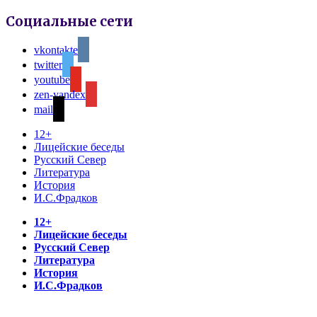
Социальные сети
vkontakte
twitter
youtube
zen-yandex
mail
12+
Лицейские беседы
Русский Север
Литература
История
И.С.Фрадков
12+
Лицейские беседы
Русский Север
Литература
История
И.С.Фрадков