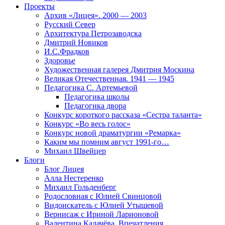
Проекты
Архив «Лицея». 2000 — 2003
Русский Север
Архитектура Петрозаводска
Дмитрий Новиков
И.С.Фрадков
Здоровье
Художественная галерея Дмитрия Москина
Великая Отечественная. 1941 — 1945
Педагогика С. Артемьевой
Педагогика школы
Педагогика двора
Конкурс короткого рассказа «Сестра таланта»
Конкурс «Во весь голос»
Конкурс новой драматургии «Ремарка»
Каким мы помним август 1991-го…
Михаил Швейцер
Блоги
Блог Лицея
Алла Нестеренко
Михаил Гольденберг
Родословная с Юлией Свинцовой
Видоискатель с Юлией Утышевой
Вернисаж с Ириной Ларионовой
Валентина Калачёва. Впечатления