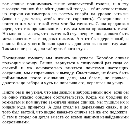
вот спинка поднималась выше человеческой головы, и в эту
высокую спинку был вбит длинный гвоздь – вбит основательно,
но торчал сантиметров на восемь вперёд на уровне затылка
(явно не для того, чтобы что-то скреплять). Совершенно не
понятно для чего такой стул мог бы служить. Саша предложил
идею, что так провинившимся слугам могли прокалывать глаза!
Но мне показалось, что пыточный стул непременно должен быть
металлическим и с подлокотниками. А этот был деревянный, и
спинка была у него больно красива, для использования слугами.
Так мы и не разгадали тайну зелёного стула.
Последнюю комнату мы изучить не успели. Коробок спичек
подходил к концу. Решив, вернуться в следующий раз сюда со
свечкой и уж основательно заняться поисками настоящих
сокровищ, мы отправились к выходу. Счастливые, не боясь быть
пойманными после окончания дела, мы бегом, не прячась,
долетели до забора и чуть не повалили его, перелезая на улицу.
Никто бы и не узнал, что мы лазили в заброшенный дом, если бы
не одно ужасно обидное обстоятельство. Когда мы бродили по
комнатам и поминутно зажигали новые спички, мы тушили их и
кидали куда придётся. А дом стоял на деревянных сваях, и до
того был ветхий, что видно какая-то спичка всё же его подожгла.
С тем и сгорел он дотла вместе со всеми нашими ненайденными
сокровищами.