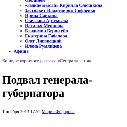
Озолиной
«Задние мысли» Кирилла Олюшкина
Застолье с Владимиром Софиенко
Ирина Савкина
Светлана Артемьева
Наталья Мешкова
Владимир Берштейн
Екатерина Габалова
Олег Липовецкий
Илона Румянцева
Афиша
Конкурс короткого рассказа «Сестра таланта»
Подвал генерала-
губернатора
1 ноября 2013 17:55
Мария Фёдорова