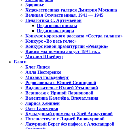
Здоровье
Художественная галерея Дмитрия Москина
Великая Отечественная. 1941 — 1945
Педагогика С. Артемьевой
Педагогика школы
Педагогика двора
Конкурс короткого рассказа «Сестра таланта»
Конкурс «Во весь голос»
Конкурс новой драматургии «Ремарка»
Каким мы помним август 1991-го…
Михаил Швейцер
Блоги
Блог Лицея
Алла Нестеренко
Михаил Гольденберг
Родословная с Юлией Свинцовой
Видоискатель с Юлией Утышевой
Вернисаж с Ириной Ларионовой
Валентина Калачёва. Впечатления
Лариса Хенинен
Олег Гальченко
Культурный променад с Зоей Арнаутовой
Путешествуем с Лидией Винокуровой
Лазурный Берег без пафоса с Александрой