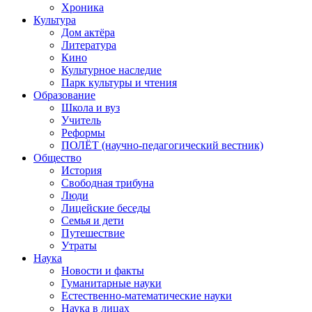
Хроника
Культура
Дом актёра
Литература
Кино
Культурное наследие
Парк культуры и чтения
Образование
Школа и вуз
Учитель
Реформы
ПОЛЁТ (научно-педагогический вестник)
Общество
История
Свободная трибуна
Люди
Лицейские беседы
Семья и дети
Путешествие
Утраты
Наука
Новости и факты
Гуманитарные науки
Естественно-математические науки
Наука в лицах