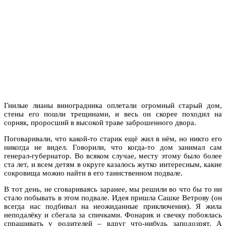
Гнилые лианы виноградника оплетали огромный старый дом,
стены его пошли трещинами, и весь он скорее походил на
сорняк, проросший в высокой траве заброшенного двора.
Поговаривали, что какой-то старик ещё жил в нём, но никто его
никогда не видел. Говорили, что когда-то дом занимал сам
генерал-губернатор. Во всяком случае, месту этому было более
ста лет, и всем детям в округе казалось жутко интересным, какие
сокровища можно найти в его таинственном подвале.
В тот день, не сговариваясь заранее, мы решили во что бы то ни
стало побывать в этом подвале. Идея пришла Сашке Ветрову (он
всегда нас подбивал на неожиданные приключения). Я жила
неподалёку и сбегала за спичками. Фонарик и свечку побоялась
спрашивать у родителей – вдруг что-нибудь заподозрят. А