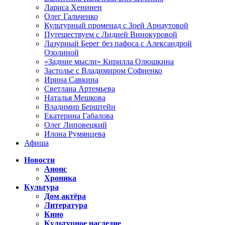
Лариса Хенинен
Олег Гальченко
Культурный променад с Зоей Арнаутовой
Путешествуем с Лидией Винокуровой
Лазурный Берег без пафоса с Александрой
Озолиной
«Задние мысли» Кирилла Олюшкина
Застолье с Владимиром Софиенко
Ирина Савкина
Светлана Артемьева
Наталья Мешкова
Владимир Берштейн
Екатерина Габалова
Олег Липовецкий
Илона Румянцева
Афиша
Новости
Анонс
Хроника
Культура
Дом актёра
Литература
Кино
Культурное наследие