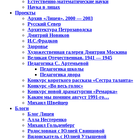
Естественно-математические науки
Наука в лицах
Проекты
Архив «Лицея». 2000 — 2003
Русский Север
Архитектура Петрозаводска
Дмитрий Новиков
И.С.Фрадков
Здоровье
Художественная галерея Дмитрия Москина
Великая Отечественная. 1941 — 1945
Педагогика С. Артемьевой
Педагогика школы
Педагогика двора
Конкурс короткого рассказа «Сестра таланта»
Конкурс «Во весь голос»
Конкурс новой драматургии «Ремарка»
Каким мы помним август 1991-го…
Михаил Швейцер
Блоги
Блог Лицея
Алла Нестеренко
Михаил Гольденберг
Родословная с Юлией Свинцовой
Видоискатель с Юлией Утышевой