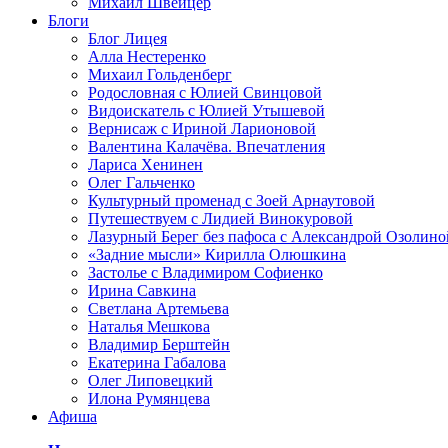
Михаил Швейцер
Блоги
Блог Лицея
Алла Нестеренко
Михаил Гольденберг
Родословная с Юлией Свинцовой
Видоискатель с Юлией Утышевой
Вернисаж с Ириной Ларионовой
Валентина Калачёва. Впечатления
Лариса Хенинен
Олег Гальченко
Культурный променад с Зоей Арнаутовой
Путешествуем с Лидией Винокуровой
Лазурный Берег без пафоса с Александрой Озолино
«Задние мысли» Кирилла Олюшкина
Застолье с Владимиром Софиенко
Ирина Савкина
Светлана Артемьева
Наталья Мешкова
Владимир Берштейн
Екатерина Габалова
Олег Липовецкий
Илона Румянцева
Афиша