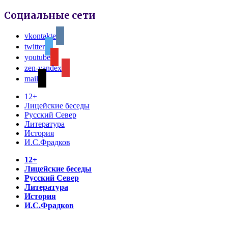
Социальные сети
vkontakte
twitter
youtube
zen-yandex
mail
12+
Лицейские беседы
Русский Север
Литература
История
И.С.Фрадков
12+
Лицейские беседы
Русский Север
Литература
История
И.С.Фрадков