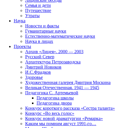
Лицейские беседы
Семья и дети
Путешествие
Утраты
Наука
Новости и факты
Гуманитарные науки
Естественно-математические науки
Наука в лицах
Проекты
Архив «Лицея». 2000 — 2003
Русский Север
Архитектура Петрозаводска
Дмитрий Новиков
И.С.Фрадков
Здоровье
Художественная галерея Дмитрия Москина
Великая Отечественная. 1941 — 1945
Педагогика С. Артемьевой
Педагогика школы
Педагогика двора
Конкурс короткого рассказа «Сестра таланта»
Конкурс «Во весь голос»
Конкурс новой драматургии «Ремарка»
Каким мы помним август 1991-го…