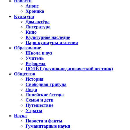
Новости
Анонс
Хроника
Культура
Дом актёра
Литература
Кино
Культурное наследие
Парк культуры и чтения
Образование
Школа и вуз
Учитель
Реформы
ПОЛЁТ (научно-педагогический вестник)
Общество
История
Свободная трибуна
Люди
Лицейские беседы
Семья и дети
Путешествие
Утраты
Наука
Новости и факты
Гуманитарные науки