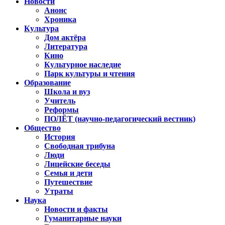
Новости
Анонс
Хроника
Культура
Дом актёра
Литература
Кино
Культурное наследие
Парк культуры и чтения
Образование
Школа и вуз
Учитель
Реформы
ПОЛЁТ (научно-педагогический вестник)
Общество
История
Свободная трибуна
Люди
Лицейские беседы
Семья и дети
Путешествие
Утраты
Наука
Новости и факты
Гуманитарные науки