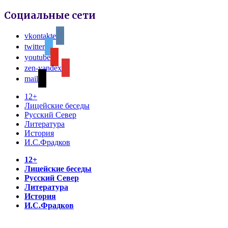
Социальные сети
vkontakte
twitter
youtube
zen-yandex
mail
12+
Лицейские беседы
Русский Север
Литература
История
И.С.Фрадков
12+
Лицейские беседы
Русский Север
Литература
История
И.С.Фрадков