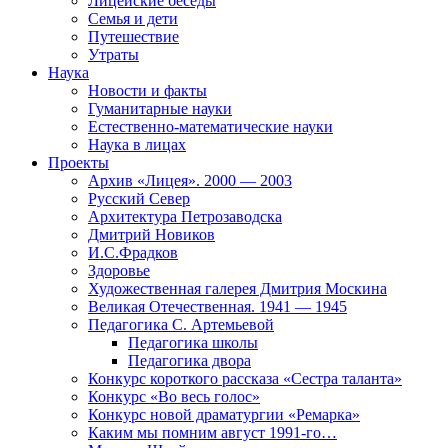
Лицейские беседы
Семья и дети
Путешествие
Утраты
Наука
Новости и факты
Гуманитарные науки
Естественно-математические науки
Наука в лицах
Проекты
Архив «Лицея». 2000 — 2003
Русский Север
Архитектура Петрозаводска
Дмитрий Новиков
И.С.Фрадков
Здоровье
Художественная галерея Дмитрия Москина
Великая Отечественная. 1941 — 1945
Педагогика С. Артемьевой
Педагогика школы
Педагогика двора
Конкурс короткого рассказа «Сестра таланта»
Конкурс «Во весь голос»
Конкурс новой драматургии «Ремарка»
Каким мы помним август 1991-го…