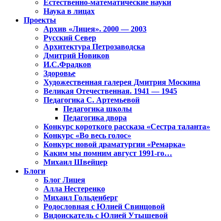
Естественно-математические науки
Наука в лицах
Проекты
Архив «Лицея». 2000 — 2003
Русский Север
Архитектура Петрозаводска
Дмитрий Новиков
И.С.Фрадков
Здоровье
Художественная галерея Дмитрия Москина
Великая Отечественная. 1941 — 1945
Педагогика С. Артемьевой
Педагогика школы
Педагогика двора
Конкурс короткого рассказа «Сестра таланта»
Конкурс «Во весь голос»
Конкурс новой драматургии «Ремарка»
Каким мы помним август 1991-го…
Михаил Швейцер
Блоги
Блог Лицея
Алла Нестеренко
Михаил Гольденберг
Родословная с Юлией Свинцовой
Видоискатель с Юлией Утышевой