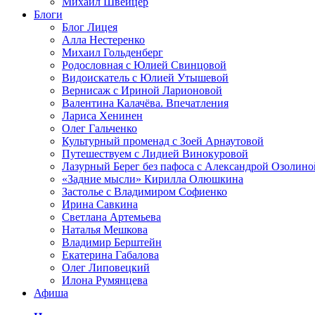
Михаил Швейцер
Блоги
Блог Лицея
Алла Нестеренко
Михаил Гольденберг
Родословная с Юлией Свинцовой
Видоискатель с Юлией Утышевой
Вернисаж с Ириной Ларионовой
Валентина Калачёва. Впечатления
Лариса Хенинен
Олег Гальченко
Культурный променад с Зоей Арнаутовой
Путешествуем с Лидией Винокуровой
Лазурный Берег без пафоса с Александрой Озолино
«Задние мысли» Кирилла Олюшкина
Застолье с Владимиром Софиенко
Ирина Савкина
Светлана Артемьева
Наталья Мешкова
Владимир Берштейн
Екатерина Габалова
Олег Липовецкий
Илона Румянцева
Афиша