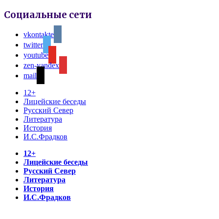
Социальные сети
vkontakte
twitter
youtube
zen-yandex
mail
12+
Лицейские беседы
Русский Север
Литература
История
И.С.Фрадков
12+
Лицейские беседы
Русский Север
Литература
История
И.С.Фрадков