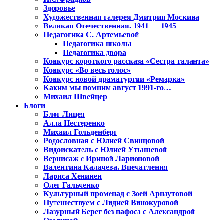
Здоровье
Художественная галерея Дмитрия Москина
Великая Отечественная. 1941 — 1945
Педагогика С. Артемьевой
Педагогика школы
Педагогика двора
Конкурс короткого рассказа «Сестра таланта»
Конкурс «Во весь голос»
Конкурс новой драматургии «Ремарка»
Каким мы помним август 1991-го…
Михаил Швейцер
Блоги
Блог Лицея
Алла Нестеренко
Михаил Гольденберг
Родословная с Юлией Свинцовой
Видоискатель с Юлией Утышевой
Вернисаж с Ириной Ларионовой
Валентина Калачёва. Впечатления
Лариса Хенинен
Олег Гальченко
Культурный променад с Зоей Арнаутовой
Путешествуем с Лидией Винокуровой
Лазурный Берег без пафоса с Александрой