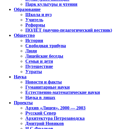
Парк культуры и чтения
Образование
Школа и вуз
Учитель
Реформы
ПОЛЁТ (научно-педагогический вестник)
Общество
История
Свободная трибуна
Люди
Лицейские беседы
Семья и дети
Путешествие
Утраты
Наука
Новости и факты
Гуманитарные науки
Естественно-математические науки
Наука в лицах
Проекты
Архив «Лицея». 2000 — 2003
Русский Север
Архитектура Петрозаводска
Дмитрий Новиков
И.С.Фрадков