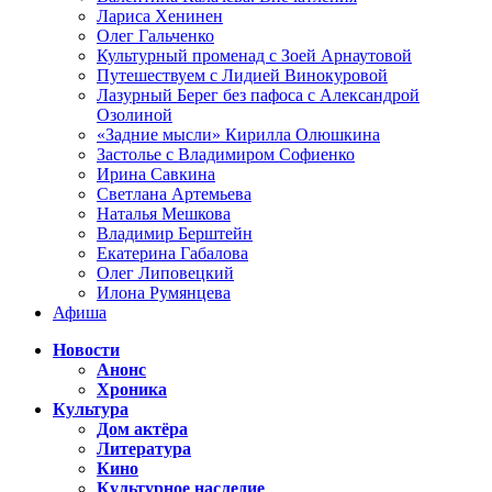
Лариса Хенинен
Олег Гальченко
Культурный променад с Зоей Арнаутовой
Путешествуем с Лидией Винокуровой
Лазурный Берег без пафоса с Александрой
Озолиной
«Задние мысли» Кирилла Олюшкина
Застолье с Владимиром Софиенко
Ирина Савкина
Светлана Артемьева
Наталья Мешкова
Владимир Берштейн
Екатерина Габалова
Олег Липовецкий
Илона Румянцева
Афиша
Новости
Анонс
Хроника
Культура
Дом актёра
Литература
Кино
Культурное наследие