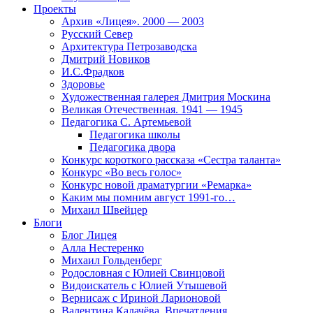
Проекты
Архив «Лицея». 2000 — 2003
Русский Север
Архитектура Петрозаводска
Дмитрий Новиков
И.С.Фрадков
Здоровье
Художественная галерея Дмитрия Москина
Великая Отечественная. 1941 — 1945
Педагогика С. Артемьевой
Педагогика школы
Педагогика двора
Конкурс короткого рассказа «Сестра таланта»
Конкурс «Во весь голос»
Конкурс новой драматургии «Ремарка»
Каким мы помним август 1991-го…
Михаил Швейцер
Блоги
Блог Лицея
Алла Нестеренко
Михаил Гольденберг
Родословная с Юлией Свинцовой
Видоискатель с Юлией Утышевой
Вернисаж с Ириной Ларионовой
Валентина Калачёва. Впечатления