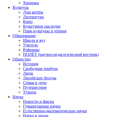
Хроника
Культура
Дом актёра
Литература
Кино
Культурное наследие
Парк культуры и чтения
Образование
Школа и вуз
Учитель
Реформы
ПОЛЁТ (научно-педагогический вестник)
Общество
История
Свободная трибуна
Люди
Лицейские беседы
Семья и дети
Путешествие
Утраты
Наука
Новости и факты
Гуманитарные науки
Естественно-математические науки
Наука в лицах