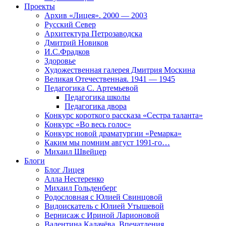
Проекты
Архив «Лицея». 2000 — 2003
Русский Север
Архитектура Петрозаводска
Дмитрий Новиков
И.С.Фрадков
Здоровье
Художественная галерея Дмитрия Москина
Великая Отечественная. 1941 — 1945
Педагогика С. Артемьевой
Педагогика школы
Педагогика двора
Конкурс короткого рассказа «Сестра таланта»
Конкурс «Во весь голос»
Конкурс новой драматургии «Ремарка»
Каким мы помним август 1991-го…
Михаил Швейцер
Блоги
Блог Лицея
Алла Нестеренко
Михаил Гольденберг
Родословная с Юлией Свинцовой
Видоискатель с Юлией Утышевой
Вернисаж с Ириной Ларионовой
Валентина Калачёва. Впечатления