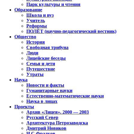
Парк культуры и чтения
Образование
Школа и вуз
Учитель
Реформы
ПОЛЁТ (научно-педагогический вестник)
Общество
История
Свободная трибуна
Люди
Лицейские беседы
Семья и дети
Путешествие
Утраты
Наука
Новости и факты
Гуманитарные науки
Естественно-математические науки
Наука в лицах
Проекты
Архив «Лицея». 2000 — 2003
Русский Север
Архитектура Петрозаводска
Дмитрий Новиков
И.С.Фрадков