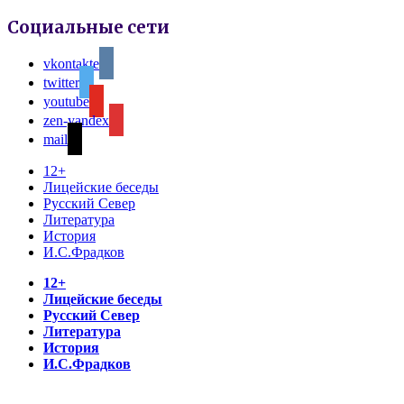
Социальные сети
vkontakte
twitter
youtube
zen-yandex
mail
12+
Лицейские беседы
Русский Север
Литература
История
И.С.Фрадков
12+
Лицейские беседы
Русский Север
Литература
История
И.С.Фрадков