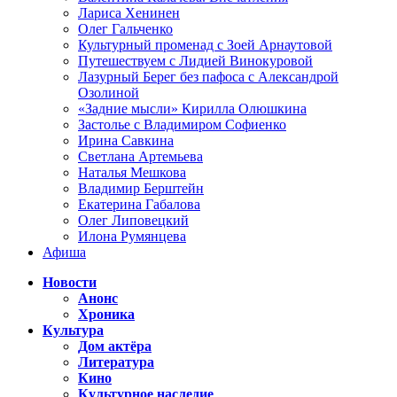
Лариса Хенинен
Олег Гальченко
Культурный променад с Зоей Арнаутовой
Путешествуем с Лидией Винокуровой
Лазурный Берег без пафоса с Александрой
Озолиной
«Задние мысли» Кирилла Олюшкина
Застолье с Владимиром Софиенко
Ирина Савкина
Светлана Артемьева
Наталья Мешкова
Владимир Берштейн
Екатерина Габалова
Олег Липовецкий
Илона Румянцева
Афиша
Новости
Анонс
Хроника
Культура
Дом актёра
Литература
Кино
Культурное наследие