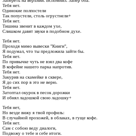
Запереть на верхний. Вспомнил. Запер оба.
Тебя нет.
Одинокие полпостели
Так попустели, столь огрустнели+
Тебя нет.
Тишина звенит в каждом ухе,
Слишком давят звуки в подобном духе.
Тебя нет.
Проходя мимо вывески "Книги",
Я подумал, что ты предложила зайти бы.
Тебя нет.
По привычке чуть не взял два кофе
В кофейне нашего парка напротив.
Тебя нет.
Закурив на скамейке в сквере,
Я до сих пор в это не верю.
Тебя нет.
Затоптал окурок в песок дорожки
И обнял ладошкой свою ладошку+
Тебя нет,
Но везде вижу я твой профиль:
В случайной прохожей, в облаках, в гуще кофе.
Тебя нет.
Сам с собою веду диалоги,
Подвожу о тебе и себе итоги.