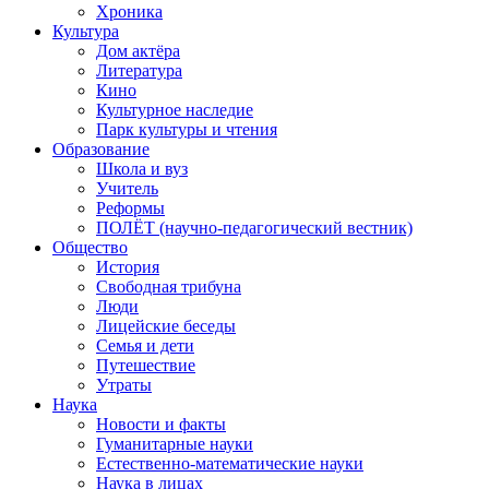
Хроника
Культура
Дом актёра
Литература
Кино
Культурное наследие
Парк культуры и чтения
Образование
Школа и вуз
Учитель
Реформы
ПОЛЁТ (научно-педагогический вестник)
Общество
История
Свободная трибуна
Люди
Лицейские беседы
Семья и дети
Путешествие
Утраты
Наука
Новости и факты
Гуманитарные науки
Естественно-математические науки
Наука в лицах