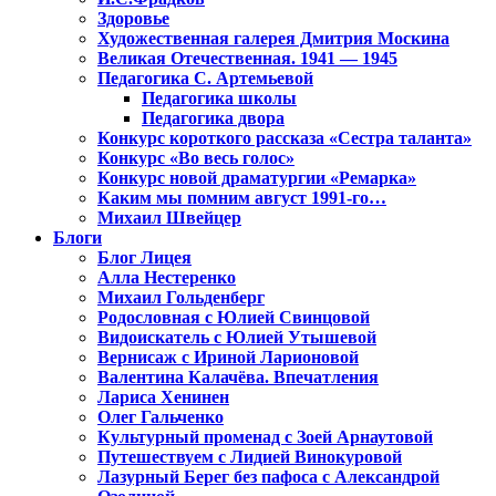
Здоровье
Художественная галерея Дмитрия Москина
Великая Отечественная. 1941 — 1945
Педагогика С. Артемьевой
Педагогика школы
Педагогика двора
Конкурс короткого рассказа «Сестра таланта»
Конкурс «Во весь голос»
Конкурс новой драматургии «Ремарка»
Каким мы помним август 1991-го…
Михаил Швейцер
Блоги
Блог Лицея
Алла Нестеренко
Михаил Гольденберг
Родословная с Юлией Свинцовой
Видоискатель с Юлией Утышевой
Вернисаж с Ириной Ларионовой
Валентина Калачёва. Впечатления
Лариса Хенинен
Олег Гальченко
Культурный променад с Зоей Арнаутовой
Путешествуем с Лидией Винокуровой
Лазурный Берег без пафоса с Александрой