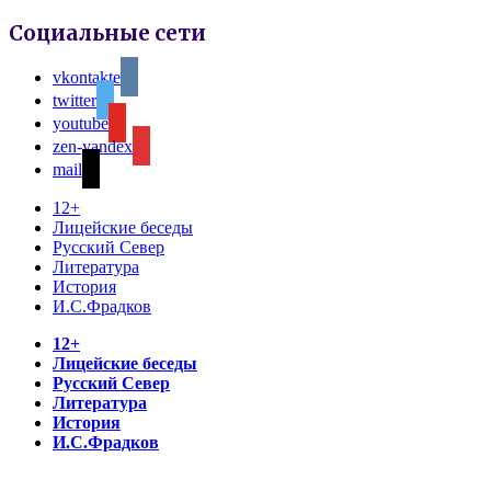
Социальные сети
vkontakte
twitter
youtube
zen-yandex
mail
12+
Лицейские беседы
Русский Север
Литература
История
И.С.Фрадков
12+
Лицейские беседы
Русский Север
Литература
История
И.С.Фрадков