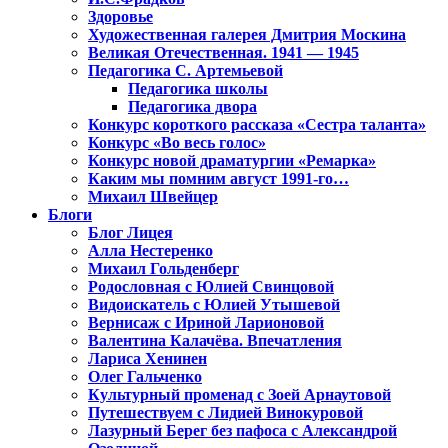
Здоровье
Художественная галерея Дмитрия Москина
Великая Отечественная. 1941 — 1945
Педагогика С. Артемьевой
Педагогика школы
Педагогика двора
Конкурс короткого рассказа «Сестра таланта»
Конкурс «Во весь голос»
Конкурс новой драматургии «Ремарка»
Каким мы помним август 1991-го…
Михаил Швейцер
Блоги
Блог Лицея
Алла Нестеренко
Михаил Гольденберг
Родословная с Юлией Свинцовой
Видоискатель с Юлией Утышевой
Вернисаж с Ириной Ларионовой
Валентина Калачёва. Впечатления
Лариса Хенинен
Олег Гальченко
Культурный променад с Зоей Арнаутовой
Путешествуем с Лидией Винокуровой
Лазурный Берег без пафоса с Александрой