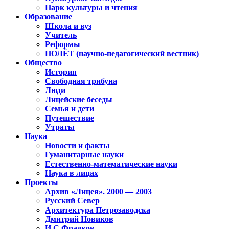
Парк культуры и чтения
Образование
Школа и вуз
Учитель
Реформы
ПОЛЁТ (научно-педагогический вестник)
Общество
История
Свободная трибуна
Люди
Лицейские беседы
Семья и дети
Путешествие
Утраты
Наука
Новости и факты
Гуманитарные науки
Естественно-математические науки
Наука в лицах
Проекты
Архив «Лицея». 2000 — 2003
Русский Север
Архитектура Петрозаводска
Дмитрий Новиков
И.С.Фрадков