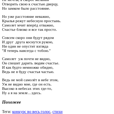
Отворить свою к счастью дверцу,
Но замком было расстояние.
Но уже расстояние неважно,
Крылья режут небесную простынь.
Самолет мчит вперёд отважно,
Счастье близко и все так просто.
Совсем скоро они будут рядом
И друг друга коснутся рукою,
Ни один не опустит взгляда
"Я теперь навсегда с тобою."
Самолет уж почти не видно,
Он спешит дарить людям счастье.
И как будто немножко обидно,
Ведь не я буду счастья частью.
Ведь не мой самолёт в небе этом,
Уж не видно мне, где он есть.
Высоко в небесах этих где-то,
Ну а я на земле…здесь.
Похожее
Теги:
конкурс во весь голос
,
стихи