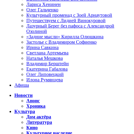
Лариса Хенинен
Олег Гальченко
Культурный променад с Зоей Арнаутовой
Путешествуем с Лидией Винокуровой
Лазурный Берег без пафоса с Александрой
Озолиной
«Задние мысли» Кирилла Олюшкина
Застолье с Владимиром Софиенко
Ирина Савкина
Светлана Артемьева
Наталья Мешкова
Владимир Берштейн
Екатерина Габалова
Олег Липовецкий
Илона Румянцева
Афиша
Новости
Анонс
Хроника
Культура
Дом актёра
Литература
Кино
Культурное наследие