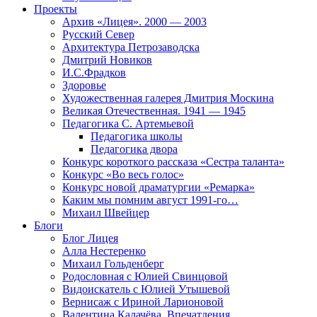
Проекты
Архив «Лицея». 2000 — 2003
Русский Север
Архитектура Петрозаводска
Дмитрий Новиков
И.С.Фрадков
Здоровье
Художественная галерея Дмитрия Москина
Великая Отечественная. 1941 — 1945
Педагогика С. Артемьевой
Педагогика школы
Педагогика двора
Конкурс короткого рассказа «Сестра таланта»
Конкурс «Во весь голос»
Конкурс новой драматургии «Ремарка»
Каким мы помним август 1991-го…
Михаил Швейцер
Блоги
Блог Лицея
Алла Нестеренко
Михаил Гольденберг
Родословная с Юлией Свинцовой
Видоискатель с Юлией Утышевой
Вернисаж с Ириной Ларионовой
Валентина Калачёва. Впечатления