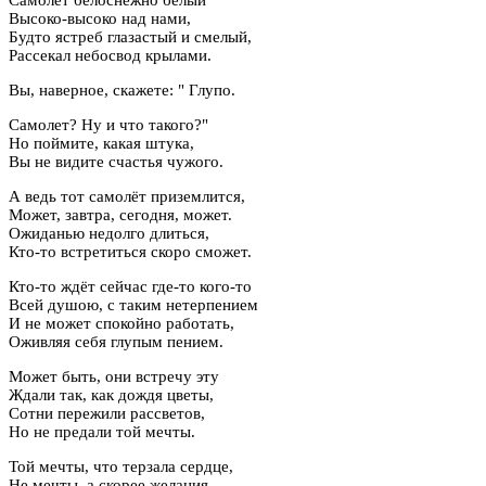
Высоко-высоко над нами,
Будто ястреб глазастый и смелый,
Рассекал небосвод крылами.
Вы, наверное, скажете: " Глупо.
Самолет? Ну и что такого?"
Но поймите, какая штука,
Вы не видите счастья чужого.
А ведь тот самолёт приземлится,
Может, завтра, сегодня, может.
Ожиданью недолго длиться,
Кто-то встретиться скоро сможет.
Кто-то ждёт сейчас где-то кого-то
Всей душою, с таким нетерпением
И не может спокойно работать,
Оживляя себя глупым пением.
Может быть, они встречу эту
Ждали так, как дождя цветы,
Сотни пережили рассветов,
Но не предали той мечты.
Той мечты, что терзала сердце,
Не мечты, а скорее желания