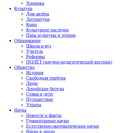
Хроника
Культура
Дом актёра
Литература
Кино
Культурное наследие
Парк культуры и чтения
Образование
Школа и вуз
Учитель
Реформы
ПОЛЁТ (научно-педагогический вестник)
Общество
История
Свободная трибуна
Люди
Лицейские беседы
Семья и дети
Путешествие
Утраты
Наука
Новости и факты
Гуманитарные науки
Естественно-математические науки
Наука в лицах