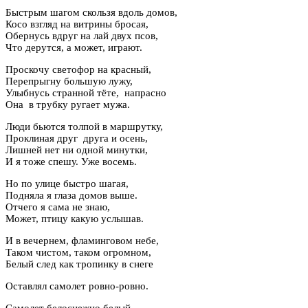
Быстрым шагом скользя вдоль домов,
Косо взгляд на витрины бросая,
Обернусь вдруг на лай двух псов,
Что дерутся, а может, играют.
Проскочу светофор на красный,
Перепрыгну большую лужу,
Улыбнусь странной тёте, напрасно
Она в трубку ругает мужа.
Люди бьются толпой в маршрутку,
Проклиная друг друга и осень,
Лишней нет ни одной минутки,
И я тоже спешу. Уже восемь.
Но по улице быстро шагая,
Подняла я глаза домов выше.
Отчего я сама не знаю,
Может, птицу какую услышав.
И в вечернем, фламинговом небе,
Таком чистом, таком огромном,
Белый след как тропинку в снеге
Оставлял самолет ровно-ровно.
Самолет белоснежно белый