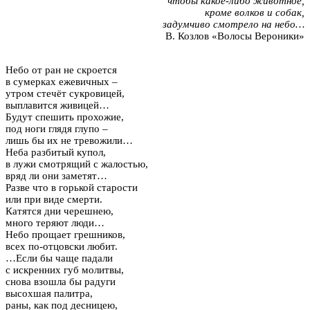
чтобы какое-либо животное,
кроме волков и собак,
задумчиво смотрело на небо…
В. Козлов «Волосы Вероники»
Небо от ран не скроется
в сумерках ежевичных –
утром стечёт сукровицей,
выплавится живицей…
Будут спешить прохожие,
под ноги глядя глупо –
лишь бы их не тревожили…
Неба разбитый купол,
в лужи смотрящий с жалостью,
вряд ли они заметят…
Разве что в горькой старости
или при виде смерти.
Катятся дни черешнею,
много теряют люди…
Небо прощает грешников,
всех по-отцовски любит.
…Если бы чаще падали
с искренних губ молитвы,
снова взошла бы радуги
высохшая палитра,
раны, как под десницею,