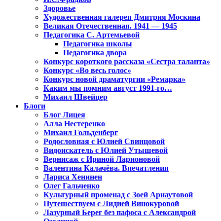
Здоровье
Художественная галерея Дмитрия Москина
Великая Отечественная. 1941 — 1945
Педагогика С. Артемьевой
Педагогика школы
Педагогика двора
Конкурс короткого рассказа «Сестра таланта»
Конкурс «Во весь голос»
Конкурс новой драматургии «Ремарка»
Каким мы помним август 1991-го…
Михаил Швейцер
Блоги
Блог Лицея
Алла Нестеренко
Михаил Гольденберг
Родословная с Юлией Свинцовой
Видоискатель с Юлией Утышевой
Вернисаж с Ириной Ларионовой
Валентина Калачёва. Впечатления
Лариса Хенинен
Олег Гальченко
Культурный променад с Зоей Арнаутовой
Путешествуем с Лидией Винокуровой
Лазурный Берег без пафоса с Александрой