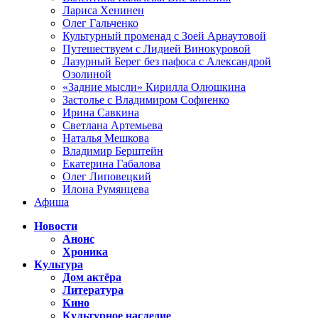
Лариса Хенинен
Олег Гальченко
Культурный променад с Зоей Арнаутовой
Путешествуем с Лидией Винокуровой
Лазурный Берег без пафоса с Александрой
Озолиной
«Задние мысли» Кирилла Олюшкина
Застолье с Владимиром Софиенко
Ирина Савкина
Светлана Артемьева
Наталья Мешкова
Владимир Берштейн
Екатерина Габалова
Олег Липовецкий
Илона Румянцева
Афиша
Новости
Анонс
Хроника
Культура
Дом актёра
Литература
Кино
Культурное наследие