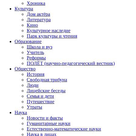
Хроника
Культура
Дом актёра
Литература
Кино
Культурное наследие
Парк культуры и чтения
Образование
Школа и вуз
Учитель
Реформы
ПОЛЁТ (научно-педагогический вестник)
Общество
История
Свободная трибуна
Люди
Лицейские беседы
Семья и дети
Путешествие
Утраты
Наука
Новости и факты
Гуманитарные науки
Естественно-математические науки
Наука в лицах