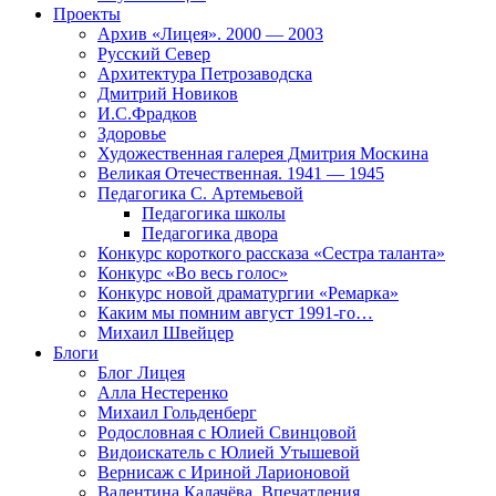
Проекты
Архив «Лицея». 2000 — 2003
Русский Север
Архитектура Петрозаводска
Дмитрий Новиков
И.С.Фрадков
Здоровье
Художественная галерея Дмитрия Москина
Великая Отечественная. 1941 — 1945
Педагогика С. Артемьевой
Педагогика школы
Педагогика двора
Конкурс короткого рассказа «Сестра таланта»
Конкурс «Во весь голос»
Конкурс новой драматургии «Ремарка»
Каким мы помним август 1991-го…
Михаил Швейцер
Блоги
Блог Лицея
Алла Нестеренко
Михаил Гольденберг
Родословная с Юлией Свинцовой
Видоискатель с Юлией Утышевой
Вернисаж с Ириной Ларионовой
Валентина Калачёва. Впечатления