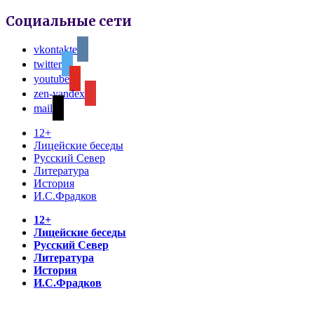
Социальные сети
vkontakte
twitter
youtube
zen-yandex
mail
12+
Лицейские беседы
Русский Север
Литература
История
И.С.Фрадков
12+
Лицейские беседы
Русский Север
Литература
История
И.С.Фрадков