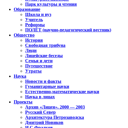
Парк культуры и чтения
Образование
Школа и вуз
Учитель
Реформы
ПОЛЁТ (научно-педагогический вестник)
Общество
История
Свободная трибуна
Люди
Лицейские беседы
Семья и дети
Путешествие
Утраты
Наука
Новости и факты
Гуманитарные науки
Естественно-математические науки
Наука в лицах
Проекты
Архив «Лицея». 2000 — 2003
Русский Север
Архитектура Петрозаводска
Дмитрий Новиков
И.С.Фрадков