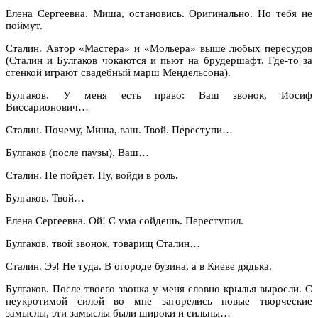
Елена Сергеевна. Миша, остановись. Оригинально. Но тебя не
поймут.
Сталин. Автор «Мастера» и «Мольера» выше любых пересудов
(Сталин и Булгаков чокаются и пьют на брудершафт. Где-то за
стенкой играют свадебный марш Мендельсона).
Булгаков. У меня есть право: Ваш звонок, Иосиф
Виссарионович…
Сталин. Почему, Миша, ваш. Твой. Переступи…
Булгаков (после паузы). Ваш…
Сталин. Не пойдет. Ну, войди в роль.
Булгаков. Твой…
Елена Сергеевна. Ой! С ума сойдешь. Переступил.
Булгаков. твой звонок, товарищ Сталин…
Сталин. Ээ! Не туда. В огороде бузина, а в Киеве дядька.
Булгаков. После твоего звонка у меня словно крылья выросли. С
неукротимой силой во мне загорелись новые творческие
замыслы, эти замыслы были широки и сильны…