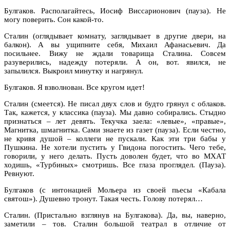
Булгаков. Располагайтесь, Иосиф Виссарионович (пауза). Не
могу поверить. Сон какой-то.
Сталин (оглядывает комнату, заглядывает в другие двери, на
балкон). А вы ущипните себя, Михаил Афанасьевич. Да
посильнее. Вижу не ждали товарища Сталина. Совсем
разуверились, надежду потеряли. А он, вот. явился, не
запылился. Выкроил минутку и нагрянул.
Булгаков. Я взволнован. Все кругом идет!
Сталин (смеется). Не писал двух слов и будто грянул с облаков.
Так, кажется, у классика (пауза). Мы давно собирались. Стыдно
признаться – лет девять. Текучка заела: «левые», «правые»,
Магнитка, шмагнитка. Сами знаете из газет (пауза). Если честно,
не кривя душой – коллеги не пускали. Как эти три бабы у
Пушкина. Не хотели пустить у Гвидона погостить. Чего тебе,
говорили, у него делать. Пусть доволен будет, что во МХАТ
ходишь, «Турбиных» смотришь. Все глаза проглядел. (Пауза).
Ревнуют.
Булгаков (с интонацией Мольера из своей пьесы «Кабала
святош»). Душевно тронут. Такая честь. Голову потерял…
Сталин. (Пристально взглянув на Булгакова). Да, вы, наверно,
заметили – тов. Сталин большой театрал в отличие от