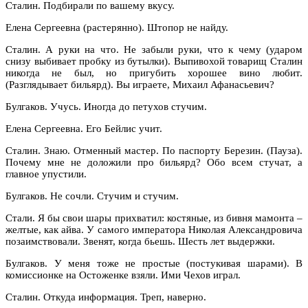
Сталин. Подбирали по вашему вкусу.
Елена Сергеевна (растерянно). Штопор не найду.
Сталин. А руки на что. Не забыли руки, что к чему (ударом
снизу выбивает пробку из бутылки). Выпивохой товарищ Сталин
никогда не был, но пригубить хорошее вино любит.
(Разглядывает бильярд). Вы играете, Михаил Афанасьевич?
Булгаков. Учусь. Иногда до петухов стучим.
Елена Сергеевна. Его Бейлис учит.
Сталин. Знаю. Отменный мастер. По паспорту Березин. (Пауза).
Почему мне не доложили про бильярд? Обо всем стучат, а
главное упустили.
Булгаков. Не сочли. Стучим и стучим.
Стали. Я бы свои шары прихватил: костяные, из бивня мамонта –
желтые, как айва. У самого императора Николая Александровича
позаимствовали. Звенят, когда бьешь. Шесть лет выдержки.
Булгаков. У меня тоже не простые (постукивая шарами). В
комиссионке на Остоженке взяли. Ими Чехов играл.
Сталин. Откуда информация. Треп, наверно.