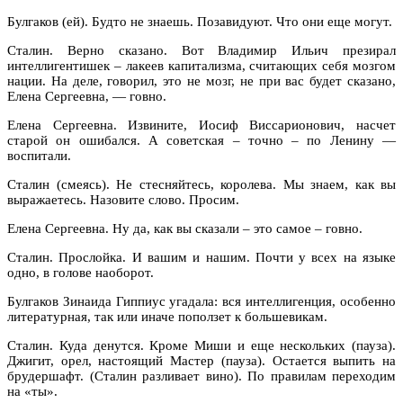
Булгаков (ей). Будто не знаешь. Позавидуют. Что они еще могут.
Сталин. Верно сказано. Вот Владимир Ильич презирал
интеллигентишек – лакеев капитализма, считающих себя мозгом
нации. На деле, говорил, это не мозг, не при вас будет сказано,
Елена Сергеевна, — говно.
Елена Сергеевна. Извините, Иосиф Виссарионович, насчет
старой он ошибался. А советская – точно – по Ленину —
воспитали.
Сталин (смеясь). Не стесняйтесь, королева. Мы знаем, как вы
выражаетесь. Назовите слово. Просим.
Елена Сергеевна. Ну да, как вы сказали – это самое – говно.
Сталин. Прослойка. И вашим и нашим. Почти у всех на языке
одно, в голове наоборот.
Булгаков Зинаида Гиппиус угадала: вся интеллигенция, особенно
литературная, так или иначе поползет к большевикам.
Сталин. Куда денутся. Кроме Миши и еще нескольких (пауза).
Джигит, орел, настоящий Мастер (пауза). Остается выпить на
брудершафт. (Сталин разливает вино). По правилам переходим
на «ты».