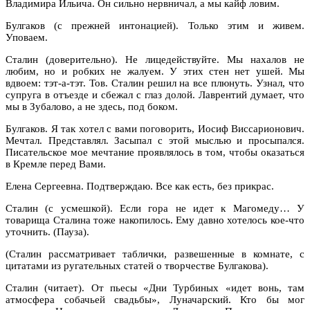
Владимира Ильича. Он сильно нервничал, а мы кайф ловим.
Булгаков (с прежней интонацией). Только этим и живем.
Уповаем.
Сталин (доверительно). Не лицедействуйте. Мы нахалов не
любим, но и робких не жалуем. У этих стен нет ушей. Мы
вдвоем: тэт-а-тэт. Тов. Сталин решил на все плюнуть. Узнал, что
супруга в отъезде и сбежал с глаз долой. Лаврентий думает, что
мы в Зубалово, а не здесь, под боком.
Булгаков. Я так хотел с вами поговорить, Иосиф Виссарионович.
Мечтал. Представлял. Засыпал с этой мыслью и просыпался.
Писательское мое мечтание проявлялось в том, чтобы оказаться
в Кремле перед Вами.
Елена Сергеевна. Подтверждаю. Все как есть, без прикрас.
Сталин (с усмешкой). Если гора не идет к Магомеду… У
товарища Сталина тоже накопилось. Ему давно хотелось кое-что
уточнить. (Пауза).
(Сталин рассматривает таблички, развешенные в комнате, с
цитатами из ругательных статей о творчестве Булгакова).
Сталин (читает). От пьесы «Дни Турбиных «идет вонь, там
атмосфера собачьей свадьбы», Луначарский. Кто бы мог