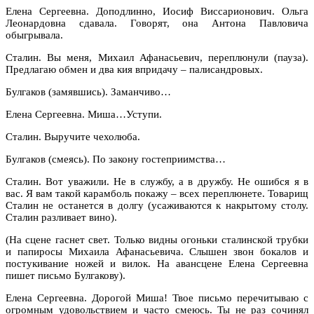
Елена Сергеевна. Доподлинно, Иосиф Виссарионович. Ольга
Леонардовна сдавала. Говорят, она Антона Павловича
обыгрывала.
Сталин. Вы меня, Михаил Афанасьевич, переплюнули (пауза).
Предлагаю обмен и два кия впридачу – палисандровых.
Булгаков (замявшись). Заманчиво…
Елена Сергеевна. Миша…Уступи.
Сталин. Выручите чехолюба.
Булгаков (смеясь). По закону гостеприимства…
Сталин. Вот уважили. Не в службу, а в дружбу. Не ошибся я в
вас. Я вам такой карамболь покажу – всех переплюнете. Товарищ
Сталин не останется в долгу (усаживаются к накрытому столу.
Сталин разливает вино).
(На сцене гаснет свет. Только видны огоньки сталинской трубки
и папиросы Михаила Афанасьевича. Слышен звон бокалов и
постукивание ножей и вилок. На авансцене Елена Сергеевна
пишет письмо Булгакову).
Елена Сергеевна. Дорогой Миша! Твое письмо перечитываю с
огромным удовольствием и часто смеюсь. Ты не раз сочинял