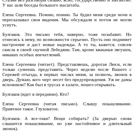
У нас шли беседы большого масштаба.
Елена Сергеевна. Помню, помню. Ты будил меня среди ночи и
пересказывал свои видения. Мы обсуждали и потом не могли
уснуть.
Булгаков. Это письмо тебя, наверно, тоже позабавит. Но
отнесись к нему, по возможности серьезно. Пусть оно поднимет
настроение и даст новые надежды. А то ты, кажется, совсем
скисла в своей скучной Лебедяни. Там, кроме кваканья лягушек,
никаких особых впечатлений.
Елена Сергеевна (читает). Представляешь, дорогая Люси, если
только сумеешь представить. Через неделю после Вашего с
Сережей отъезда, в первых числах июня, за полночь, звонок в
дверь. Думаю, кого черт несет без предупреждения. Уж не дамы
вспомнили? Как был в трусах и халате, пошел открывать.
Булгаков (идет в переднюю). Кто?
Елена Сергеевна (читая письмо). Слышу покашливание.
Приятное такое. Глуховатое.
Булгаков. А все-таки? Вещи собирать? (За дверью снова
слышится покашливание, но уже настойчивое и длительный
звонок).