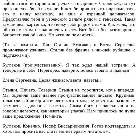
любопытные истории о встречах с товарищем Сталиным, но тут
превзошел себя. Ты в ударе. Как тебе пришло в голову поместить
его в нашу квартиру, да еше с корзиной деликатесов.
Представляю тебя в узбекском халате рядом с генсеком. Такая
заманчивая картинка, что вижу себя рядом с вами. Как жаль, что
обо всем этом не напишешь пьесу. Вот было бы разговоров…
Запретят, как обычно. Но чего не помечтать…
(Та же комната. Тов. Сталин, Булгаков и Елена Сергеевна
продолжают ужинать. Сталин без френча в нижней рубашке, с
подтяжками).
Булгаков (прочувствованно). Я так ждал нашей встречи. А
теперь не в себе. Перегорел, наверно. Боюсь забыть о главном.
Елена Сергеевна. Целая жизнь: клевета, наветы…
Сталин. Ничего. Товарищ Сталин не торопится, ночь впереди.
Мы оценили ваше давнее прочувствованное письмо. Крупный,
талантливый автор антисоветского толка не посчитал зазорным
вступить в диалог с властью. Слава богу не заискивал и не
говорил дерзости, как некоторые (пауза). Нам пришлось по душе
ваше предложение. Помните.
Булгаков. Конечно, Иосиф Виссарионович. Готов подтвердить: я
хотел бы просить вас стать моим первым читателем.