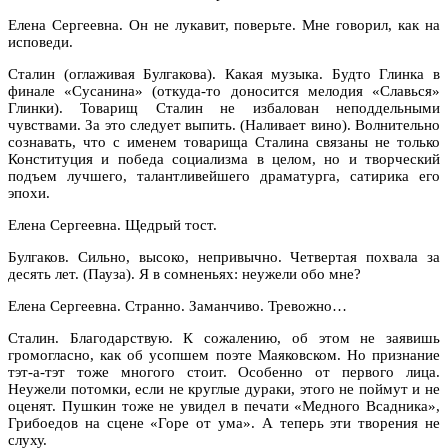
Елена Сергеевна. Он не лукавит, поверьте. Мне говорил, как на
исповеди.
Сталин (оглаживая Булгакова). Какая музыка. Будто Глинка в
финале «Сусанина» (откуда-то доносится мелодия «Славься»
Глинки). Товарищ Сталин не избалован неподдельными
чувствами. За это следует выпить. (Наливает вино). Волнительно
сознавать, что с именем товарища Сталина связаны не только
Конституция и победа социализма в целом, но и творческий
подъем лучшего, талантливейшего драматурга, сатирика его
эпохи.
Елена Сергеевна. Щедрый тост.
Булгаков. Сильно, высоко, непривычно. Четвертая похвала за
десять лет. (Пауза). Я в сомненьях: неужели обо мне?
Елена Сергеевна. Странно. Заманчиво. Тревожно…
Сталин. Благодарствую. К сожалению, об этом не заявишь
громогласно, как об усопшем поэте Маяковском. Но признание
тэт-а-тэт тоже многого стоит. Особенно от первого лица.
Неужели потомки, если не круглые дураки, этого не поймут и не
оценят. Пушкин тоже не увидел в печати «Медного Всадника»,
Грибоедов на сцене «Горе от ума». А теперь эти творения не
слуху.