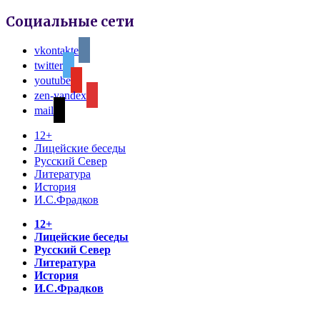
Социальные сети
vkontakte
twitter
youtube
zen-yandex
mail
12+
Лицейские беседы
Русский Север
Литература
История
И.С.Фрадков
12+
Лицейские беседы
Русский Север
Литература
История
И.С.Фрадков