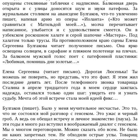
опущены стеклянные таблички с надписями. Балконная дверь
открыта и с улицы доносятся шум и звуки патефона. За
журнальным столиком на авансцене Булгаков, что-то увлеченно
пишет, напевая арию из оперы «Иоланта» («Кто может
сравниться с Матильдой моей…»), молча перечитывает
написанное, улыбается и с удовольствием смеется. Он в
узбекском роскошном халате и серой шапочке «Мастера». Под
халатом только трусы. На противоположном краю сцены Елена
Сергеевна Булгакова читает полученное письмо. Она ярко
освещена солнцем, в сарафане и пляжном полотенце на плечах.
За балконом мужской голос поет с патефонной пластинки:
«Любимая, помнишь дни золотые…»
Елена Сергеевна (читает письмо). Дорогая Люсенька! Ты
можешь не поверить, но представь, что это факт. Я этим жил
последние девять лет. После телефонного звонка товарища
Сталина в апреле тридцатого года в моем сердце зажглась
надежда, оставался только один шаг: увидеть его и узнать
судьбу. Мечта об этой встрече стала моей идеей фикс…
Булгаков (пишет). Было у меня мучительное несчастье. Это то,
что не состоялся мой разговор с генсеком. Это ужас и черный
гроб. А ведь он обещал встречу и личное знакомство (пауза). За
эти годы я много раз вступил в воображаемый диалог с генсеком.
Мы о многом переговорили. Можно сказать обо всем. Не было
ни каких запретных тем. Не обходили острые углы. Товарищ
Сталин вел разговоры сильно, ясно, государственно и элегантно.