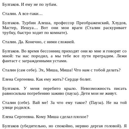
Булгаков. И ему не по зубам.
Сталин. А все-таки…
Булгаков. Турбин Алеша, профессор Преображенский, Хлудов,
Мастер, Иешуа… Вот они мои враги (Сталин раскуривает
трубку, быстро ходит по комнате).
Сталин. Да. Конечно, с ними сложней.
Булгаков. Во время бессонниц приходят они ко мне и говорят со
мной: ты нас породил, а мы тебе все пути преградим. Лежи
фантаст с загражденными устами.
Сталин (сам себе). Эх, Миша, Миша! Что нам с тобой делать?
Елена Сергеевна. Как ему жить? Сердце болит.
Булгаков. У меня перебито крыло. Невозможность писать
равносильна погребению заживо (пауза). Дети мои не живут.
Сталин (себе). Вай ме! За что ему такое? (Пауза). Не на той
улице родился.
Елена Сергеевна. Кому Миша сделал плохое?
Булгаков (убедительно, но спокойно, нервно дергая головой). Я