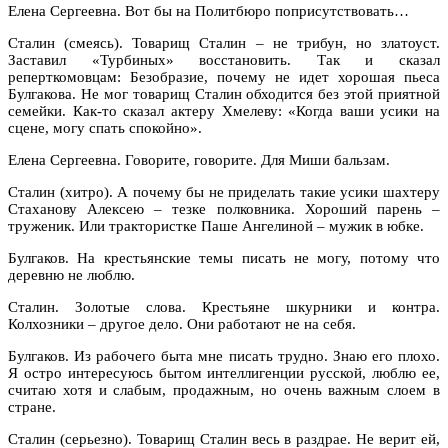
Елена Сергеевна. Вот бы на Политбюро поприсутствовать…
Сталин (смеясь). Товарищ Сталин – не трибун, но златоуст.
Заставил «Турбиных» восстановить. Так и сказал
реперткомовцам: Безобразие, почему не идет хорошая пьеса
Булгакова. Не мог товарищ Сталин обходится без этой приятной
семейки. Как-то сказал актеру Хмелеву: «Когда ваши усики на
сцене, могу спать спокойно».
Елена Сергеевна. Говорите, говорите. Для Миши бальзам.
Сталин (хитро). А почему бы не приделать такие усики шахтеру
Стаханову Алексею – тезке полковника. Хороший парень –
труженик. Или трактористке Паше Ангелиной – мужик в юбке.
Булгаков. На крестьянские темы писать не могу, потому что
деревню не люблю.
Сталин. Золотые слова. Крестьяне шкурники и контра.
Колхозники – другое дело. Они работают не на себя.
Булгаков. Из рабочего быта мне писать трудно. Знаю его плохо.
Я остро интересуюсь бытом интеллигенции русской, люблю ее,
считаю хотя и слабым, продажным, но очень важным слоем в
стране.
Сталин (серьезно). Товарищ Сталин весь в раздрае. Не верит ей,