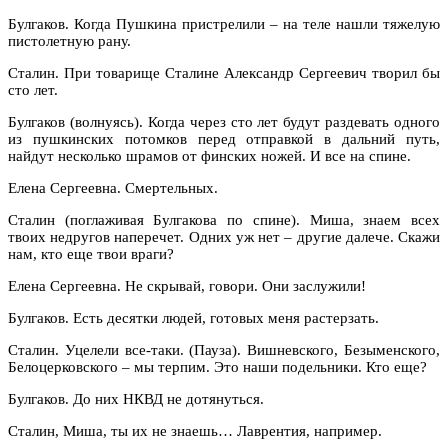
Булгаков. Когда Пушкина пристрелили – на теле нашли тяжелую
пистолетную рану.
Сталин. При товарище Сталине Александр Сергеевич творил бы
сто лет.
Булгаков (волнуясь). Когда через сто лет будут раздевать одного
из пушкинских потомков перед отправкой в дальний путь,
найдут несколько шрамов от финских ножей. И все на спине.
Елена Сергеевна. Смертельных.
Сталин (поглаживая Булгакова по спине). Миша, знаем всех
твоих недругов наперечет. Одних уж нет – другие далече. Скажи
нам, кто еще твои враги?
Елена Сергеевна. Не скрывай, говори. Они заслужили!
Булгаков. Есть десятки людей, готовых меня растерзать.
Сталин. Уцелели все-таки. (Пауза). Вишневского, Безыменского,
Белоцерковского – мы терпим. Это наши подельники. Кто еще?
Булгаков. До них НКВД не дотянуться.
Сталин, Миша, ты их не знаешь… Лаврентия, например.