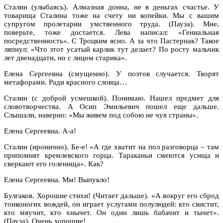
Сталин (улыбаясь). Алмазная донна, не в деньгах счастье. У
товарища Сталина тоже на счету ни копейки. Мы с вашим
супругом пролетарии умственного труда. (Пауза). Мне,
поверьте, тоже достается. Лева написал: «Гениальная
посредственность». С Троцким ясно. А за что Пастернак? Такое
ляпнул: «Что этот усатый карлик тут делает? По росту мальчик
лет двенадцати, но с лицом старика».
Елена Сергеевна (смущенно). У поэтов случается. Творят
метафорами. Ради красного словца…
Сталин (с доброй усмешкой). Понимаю. Нашел предмет для
словотворчества. А Осип Эмильевич пошел еще дальше.
Слышали, наверно: «Мы живем под собою не чуя страны».
Елена Сергеевна. А-а!
Сталин (иронично). Бе-е! «А где хватит на пол разговорца – там
припомнят кремлевского горца. Тараканьи смеются усища и
сверкают его голенища». Как?
Елена Сергеевна. Мм! Выпукло!
Булгаков. Хорошие стихи! (Читает дальше). «А вокруг его сброд
тонконогих вождей, он играет услугами полулюдей: кто свистит,
кто мяучит, кто хнычет. Он один лишь бабачит и тычет».
(Пауза). Очень хорошие!