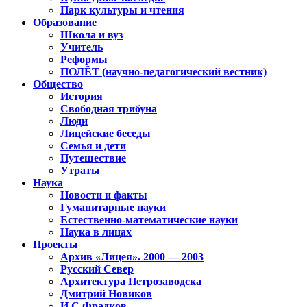
Парк культуры и чтения
Образование
Школа и вуз
Учитель
Реформы
ПОЛЁТ (научно-педагогический вестник)
Общество
История
Свободная трибуна
Люди
Лицейские беседы
Семья и дети
Путешествие
Утраты
Наука
Новости и факты
Гуманитарные науки
Естественно-математические науки
Наука в лицах
Проекты
Архив «Лицея». 2000 — 2003
Русский Север
Архитектура Петрозаводска
Дмитрий Новиков
И.С.Фрадков