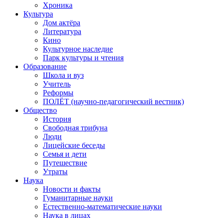
Хроника
Культура
Дом актёра
Литература
Кино
Культурное наследие
Парк культуры и чтения
Образование
Школа и вуз
Учитель
Реформы
ПОЛЁТ (научно-педагогический вестник)
Общество
История
Свободная трибуна
Люди
Лицейские беседы
Семья и дети
Путешествие
Утраты
Наука
Новости и факты
Гуманитарные науки
Естественно-математические науки
Наука в лицах