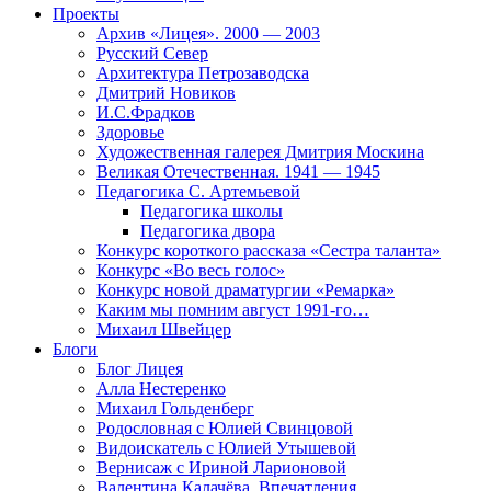
Проекты
Архив «Лицея». 2000 — 2003
Русский Север
Архитектура Петрозаводска
Дмитрий Новиков
И.С.Фрадков
Здоровье
Художественная галерея Дмитрия Москина
Великая Отечественная. 1941 — 1945
Педагогика С. Артемьевой
Педагогика школы
Педагогика двора
Конкурс короткого рассказа «Сестра таланта»
Конкурс «Во весь голос»
Конкурс новой драматургии «Ремарка»
Каким мы помним август 1991-го…
Михаил Швейцер
Блоги
Блог Лицея
Алла Нестеренко
Михаил Гольденберг
Родословная с Юлией Свинцовой
Видоискатель с Юлией Утышевой
Вернисаж с Ириной Ларионовой
Валентина Калачёва. Впечатления