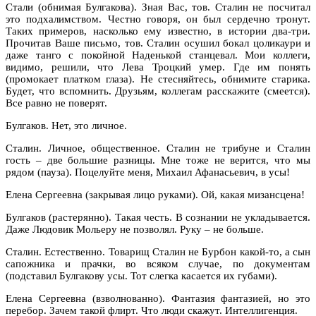
Стали (обнимая Булгакова). Зная Вас, тов. Сталин не посчитал
это подхалимством. Честно говоря, он был сердечно тронут.
Таких примеров, насколько ему известно, в истории два-три.
Прочитав Ваше письмо, тов. Сталин осушил бокал цоликаури и
даже танго с покойной Наденькой станцевал. Мои коллеги,
видимо, решили, что Лева Троцкий умер. Где им понять
(промокает платком глаза). Не стесняйтесь, обнимите старика.
Будет, что вспомнить. Друзьям, коллегам расскажите (смеется).
Все равно не поверят.
Булгаков. Нет, это личное.
Сталин. Личное, общественное. Сталин не трибуне и Сталин
гость – две большие разницы. Мне тоже не верится, что мы
рядом (пауза). Поцелуйте меня, Михаил Афанасьевич, в усы!
Елена Сергеевна (закрывая лицо руками). Ой, какая мизансцена!
Булгаков (растерянно). Такая честь. В сознании не укладывается.
Даже Людовик Мольеру не позволял. Руку – не больше.
Сталин. Естественно. Товарищ Сталин не Бурбон какой-то, а сын
сапожника и прачки, во всяком случае, по документам
(подставил Булгакову усы. Тот слегка касается их губами).
Елена Сергеевна (взволнованно). Фантазия фантазией, но это
перебор. Зачем такой флирт. Что люди скажут. Интеллигенция.