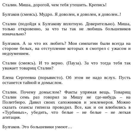
Сталин. Миша, дорогой, чем тебя утешить. Крепись!
Булгаков (смеясь). Мудро. Я доволен, я доволен, я доволен..!
Сталин (подойдя к Булгакову вплотную. Доверительно). Миша,
только откровенно, за что ты так не любишь большевиков
изначально?
Булгаков. А за что их любить? Мои симпатии были всегда на
стороне белых, на отступление которых я смотрел с ужасом и
недоумением.
Сталин (смеясь). И то верно. (Пауза). За что тогда тебя так
уважает товарищ Сталин?
Елена Сергеевна (порывисто). Об этом не надо вслух. Пусть
останется тайной и домыслом.
Сталин. Почему домыслом? Факты упрямая вещь. Товарищ
Сталин семь раз говорил за Мишу не где-нибудь – на
Политбюро. Давил своих сапожников и землемеров. Можно
сказать сеансы гипноза проводил. Все, как и он влюбились в
«Турбиных», убедить, что белые – не белые – не легкая
агитация.
Булгаков. Это большевики умеют…