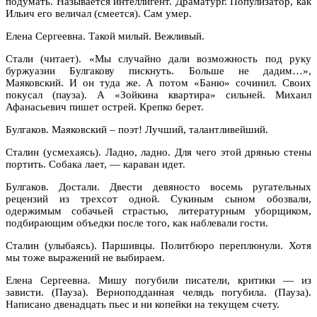
подумать. Называется интеллигент. Драматург. Популизатор, как
Ильич его величал (смеется). Сам умер.
Елена Сергеевна. Такой милый. Вежливый.
Стали (читает). «Мы случайно дали возможность под руку
буржуазии Булгакову пискнуть. Больше не дадим…»,
Маяковский. И он туда же. А потом «Баню» сочинил. Своих
покусал (пауза). А «Зойкина квартира» сильней. Михаил
Афанасьевич пишет острей. Крепко берет.
Булгаков. Маяковский – поэт! Лучший, талантливейший.
Сталин (усмехаясь). Ладно, ладно. Для чего этой дрянью стены
портить. Собака лает, — караван идет.
Булгаков. Достали. Двести девяносто восемь ругательных
рецензий из трехсот одной. Сукиным сыном обозвали,
одержимым собачьей страстью, литературным уборщиком,
подбирающим объедки после того, как наблевали гости.
Сталин (улыбаясь). Паршивцы. Политбюро переплюнули. Хотя
мы тоже выражений не выбираем.
Елена Сергеевна. Мишу погубили писатели, критики — из
зависти. (Пауза). Верноподданная челядь погубила. (Пауза).
Написано двенадцать пьес и ни копейки на текущем счету.