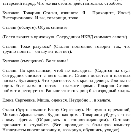
татарский народ. Что же вы стоите, действительно, столбом.
Булгаков. Товарищ Сталин, извините. Я… Проходите, Иосиф
Виссарионович. И вы, товарищи, тоже.
Сталин (обслуге). Обувь снимите.
(Гости входят в прихожую. Сотрудники НКВД снимают сапоги).
Сталин. Тоже разуюсь? (Сталин постоянно говорит так, что
трудно понять – он шутит или нет).
Булгаков (смущенно). Воля ваша!
Сталин. По-крестьянски, чтоб не наследить. (Садится на стул.
Сотрудник снимает с него сапоги. Сталин остается в плотных
носках. Булгакову). Что краснеете, как красна девица. Или вы не
один. Если дама в гостях – скажите прямо. Товарищ Сталин
поймет и ретируется. Раньше этот товарищ был изрядный ходок.
Елена Сергеевна. Миша, оденься. Неудобно… в халате.
Стали (будто слышит Елену Сергеевну). Не нужно церемоний,
Михаил Афанасьевич. Будьте как дома. Товарищи уйдут, я тоже
сниму френч. (Обращаясь к сопровождающим). Оставьте
провиант и ступайте. (Все проходят в большую комнату.
Нкаведисты вносят корзину и, козырнув, обувшись, уходят).