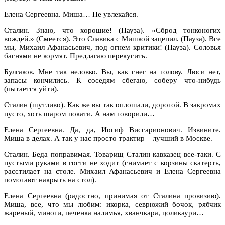
Елена Сергеевна. Миша… Не увлекайся.
Сталин. Знаю, что хорошие! (Пауза). «Сброд тонконогих
вождей.» (Смеется). Это Славика с Мишкой зацепил. (Пауза). Все
мы, Михаил Афанасьевич, под огнем критики! (Пауза). Соловья
баснями не кормят. Предлагаю перекусить.
Булгаков. Мне так неловко. Вы, как снег на голову. Люси нет,
запасы кончились. К соседям сбегаю, соберу что-нибудь
(пытается уйти).
Сталин (шутливо). Как же вы так оплошали, дорогой. В закромах
пусто, хоть шаром покати. А нам говорили…
Елена Сергеевна. Да, да, Иосиф Виссарионович. Извините.
Миша в делах. А так у нас просто трактир – лучший в Москве.
Сталин. Беда поправимая. Товарищ Сталин кавказец все-таки. С
пустыми руками в гости не ходит (снимает с корзины скатерть,
расстилает на столе. Михаил Афанасьевич и Елена Сергеевна
помогают накрыть на стол).
Елена Сергеевна (радостно, принимая от Сталина провизию).
Миша, все, что мы любим: икорка, севрюжий бочок, рябчик
жареный, миноги, печенка налимья, хванчкара, цоликаури…