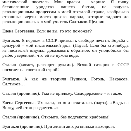
мистический писатель. Мои краски – черные. Я пишу
бесчисленные уродства нашего бытия, не радуясь
революционным процессам в моей отсталой стране, изображаю
страшные черты моего дикого народа, которые задолго до
революции описывал мой учитель Салтыков-Щедрин.
Елена Сергеевна. Если не вы, то кто поможет?
Булгаков. Я первым в СССР призвал к свободе печати. Борьба с
цензурой – мой писательский долг. (Пауза). Если бы кто-нибудь
из писателей вздумал доказывать обратное, он уподобился бы
рыбе, уверенной, что ей не нужна вода.
Сталин (кивает, разводит руками). Всякий сатирик в СССР
посягает на советский строй!
Булгаков. А как же творили Пушкин, Гоголь, Некрасов,
Салтыков…
Сталин (иронично). Ума не приложу. Самодержавие – и такое.
Елена Сергеевна. Их жали, но они печатались (пауза). «Выдь на
Волгу, чей стон раздается…»
Сталин (иронично). Открыто, без подтекста: храбрецы!
Булгаков (иронично). При жизни автора книжки выходили.