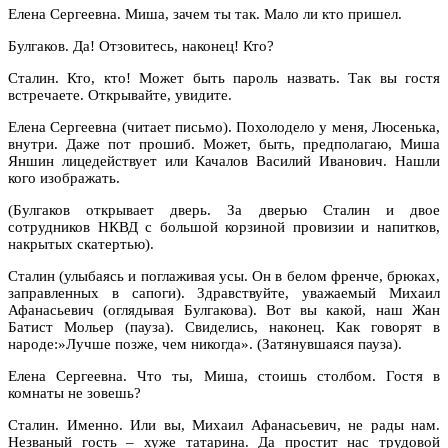
Елена Сергеевна. Миша, зачем ты так. Мало ли кто пришел.
Булгаков. Да! Отзовитесь, наконец! Кто?
Сталин. Кто, кто! Может быть пароль назвать. Так вы гостя
встречаете. Открывайте, увидите.
Елена Сергеевна (читает письмо). Похолодело у меня, Люсенька,
внутри. Даже пот прошиб. Может, быть, предполагаю, Миша
Яншин лицедействует или Качалов Василий Иванович. Нашли
кого изображать.
(Булгаков открывает дверь. За дверью Сталин и двое
сотрудников НКВД с большой корзиной провизии и напитков,
накрытых скатертью).
Сталин (улыбаясь и поглаживая усы. Он в белом френче, брюках,
заправленных в сапоги). Здравствуйте, уважаемый Михаил
Афанасьевич (оглядывая Булгакова). Вот вы какой, наш Жан
Батист Мольер (пауза). Свиделись, наконец. Как говорят в
народе:»Лучше позже, чем никогда». (Затянувшаяся пауза).
Елена Сергеевна. Что ты, Миша, стоишь столбом. Гостя в
комнаты не зовешь?
Сталин. Именно. Или вы, Михаил Афанасьевич, не рады нам.
Незваный гость – хуже татарина. Да простит нас трудовой