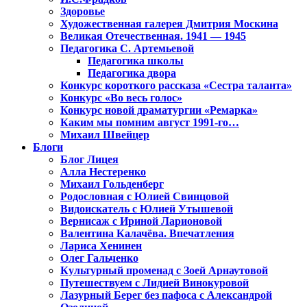
Здоровье
Художественная галерея Дмитрия Москина
Великая Отечественная. 1941 — 1945
Педагогика С. Артемьевой
Педагогика школы
Педагогика двора
Конкурс короткого рассказа «Сестра таланта»
Конкурс «Во весь голос»
Конкурс новой драматургии «Ремарка»
Каким мы помним август 1991-го…
Михаил Швейцер
Блоги
Блог Лицея
Алла Нестеренко
Михаил Гольденберг
Родословная с Юлией Свинцовой
Видоискатель с Юлией Утышевой
Вернисаж с Ириной Ларионовой
Валентина Калачёва. Впечатления
Лариса Хенинен
Олег Гальченко
Культурный променад с Зоей Арнаутовой
Путешествуем с Лидией Винокуровой
Лазурный Берег без пафоса с Александрой