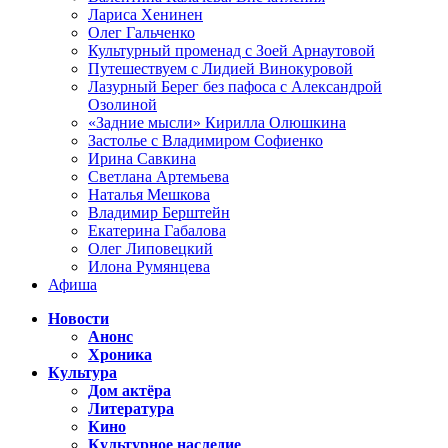
Лариса Хенинен
Олег Гальченко
Культурный променад с Зоей Арнаутовой
Путешествуем с Лидией Винокуровой
Лазурный Берег без пафоса с Александрой
Озолиной
«Задние мысли» Кирилла Олюшкина
Застолье с Владимиром Софиенко
Ирина Савкина
Светлана Артемьева
Наталья Мешкова
Владимир Берштейн
Екатерина Габалова
Олег Липовецкий
Илона Румянцева
Афиша
Новости
Анонс
Хроника
Культура
Дом актёра
Литература
Кино
Культурное наследие