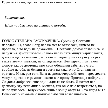
Идем – я знаю, где локомотив останавливается.
Затемнение.
Шум прибывшего на станцию поезда.
ГОЛОС СТЕПАНА-РАССКАЗЧИКА. Сумочку Светлане
передали. И, слава Богу, все на месте оказалось, ничего не
пропало, а то ведь не докажешь… Светлана домой позвонила, и
папуля на фисташковом «рено» через пять минут нарисовался,
дочку в щечку чмокнул, в салон посадил, у меня сумку из рук
выхватил – и укатили, не оглядываясь. Немудрено при таком
форс-мажоре девчонке про свои обещания забыть, а отец
вообще не обязан бензин и время на какого-то Степуангуля
тратить. И как раз тетя Валя из диспетчерской: мол, через десять
минут дрезина с ремонтниками в сторону Просницы пойдет…
До дома добрался, еще одиннадцати не было. И потом все
девчонку эту вспоминал. Мечтал, как бы с нею встретиться, но
не получалось. Получилось лишь в конце августа. Это когда мы с
Вовчиком Чирковым с ночной рыбалки возвращались…