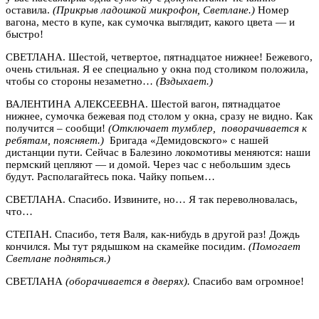
оставила.
(Прикрыв ладошкой микрофон, Светлане.)
Номер
вагона, место в купе, как сумочка выглядит, какого цвета — и
быстро!
СВЕТЛАНА. Шестой, четвертое, пятнадцатое нижнее! Бежевого,
очень стильная. Я ее специально у окна под столиком положила,
чтобы со стороны незаметно…
(Вздыхает.)
ВАЛЕНТИНА АЛЕКСЕЕВНА. Шестой вагон, пятнадцатое
нижнее, сумочка бежевая под столом у окна, сразу не видно. Как
получится – сообщи!
(Отключает тумблер, поворачивается к
ребятам, поясняет.)
Бригада «Демидовского» с нашей
дистанции пути. Сейчас в Балезино локомотивы меняются: наши
пермский цепляют — и домой. Через час с небольшим здесь
будут. Располагайтесь пока. Чайку попьем…
СВЕТЛАНА. Спасибо. Извините, но… Я так переволновалась,
что…
СТЕПАН. Спасибо, тетя Валя, как-нибудь в другой раз! Дождь
кончился. Мы тут рядышком на скамейке посидим.
(Помогает
Светлане подняться.)
СВЕТЛАНА
(оборачивается в дверях).
Спасибо вам огромное!