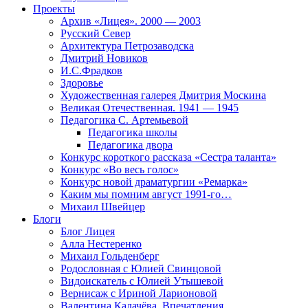
Проекты
Архив «Лицея». 2000 — 2003
Русский Север
Архитектура Петрозаводска
Дмитрий Новиков
И.С.Фрадков
Здоровье
Художественная галерея Дмитрия Москина
Великая Отечественная. 1941 — 1945
Педагогика С. Артемьевой
Педагогика школы
Педагогика двора
Конкурс короткого рассказа «Сестра таланта»
Конкурс «Во весь голос»
Конкурс новой драматургии «Ремарка»
Каким мы помним август 1991-го…
Михаил Швейцер
Блоги
Блог Лицея
Алла Нестеренко
Михаил Гольденберг
Родословная с Юлией Свинцовой
Видоискатель с Юлией Утышевой
Вернисаж с Ириной Ларионовой
Валентина Калачёва. Впечатления