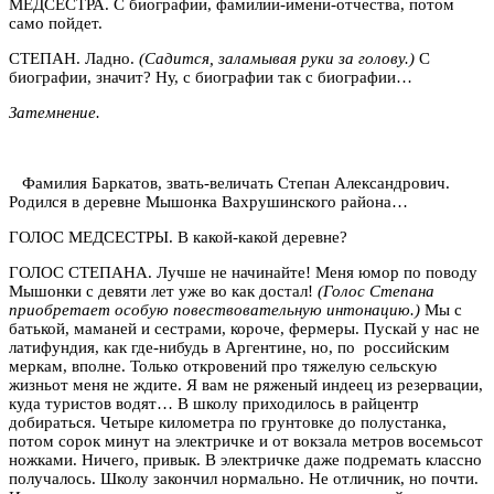
МЕДСЕСТРА. С биографии, фамилии-имени-отчества, потом
само пойдет.
СТЕПАН. Ладно.
(Садится, заламывая руки за голову.)
С
биографии, значит? Ну, с биографии так с биографии…
Затемнение.
Фамилия Баркатов, звать-величать Степан Александрович.
Родился в деревне Мышонка Вахрушинского района…
ГОЛОС МЕДСЕСТРЫ. В какой-какой деревне?
ГОЛОС СТЕПАНА. Лучше не начинайте! Меня юмор по поводу
Мышонки с девяти лет уже во как достал!
(Голос Степана
приобретает особую повествовательную интонацию.)
Мы с
батькой, маманей и сестрами, короче, фермеры. Пускай у нас не
латифундия, как где-нибудь в Аргентине, но, по российским
меркам, вполне. Только откровений про тяжелую сельскую
жизньот меня не ждите. Я вам не ряженый индеец из резервации,
куда туристов водят… В школу приходилось в райцентр
добираться. Четыре километра по грунтовке до полустанка,
потом сорок минут на электричке и от вокзала метров восемьсот
ножками. Ничего, привык. В электричке даже подремать классно
получалось. Школу закончил нормально. Не отличник, но почти.