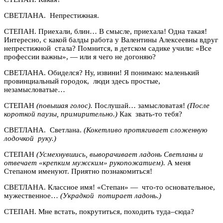
СВЕТЛАНА. Непрестижная.
СТЕПАН. Приехали, блин… В смысле, приехала! Одна такая!
Интересно, с какой балды работа у Валентины Алексеевны вдруг
непрестижной стала? Помнится, в детском садике учили: «Все
профессии важны», — или я чего не догоняю?
СВЕТЛАНА. Обиделся? Ну, извини! Я понимаю: маленький
провинциальный городок, люди здесь простые,
незамысловатые…
СТЕПАН
(повышая голос).
Послушай… замысловатая!
(После
короткой паузы, примирительно.)
Как звать-то тебя?
СВЕТЛАНА. Светлана.
(Кокетливо протягивает сложенную
лодочкой руку.)
СТЕПАН
(Усмехнувшись, выворачивает ладонь Светланы и
отвечает «крепким мужским» рукопожатием).
А меня
Степаном именуют. Приятно познакомиться!
СВЕТЛАНА. Классное имя! «Степан» — что-то основательное,
мужественное…
(Украдкой потирает ладонь.)
СТЕПАН. Мне встать, покрутиться, походить туда–сюда?