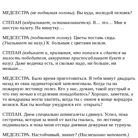
МЕДСЕСТРА
(не поднимая головы).
Вы куда, молодой человек?
СТЕПАН (
вздрагивает, останавливается).
Я… это… Мне в
шестую палату. На минутку…
МЕДСЕСТРА
(поднимает голову).
Цветы поставь сюда.
(Указывает на вазу.)
К больным с цветами нельзя.
СТЕПАН
(вздыхает и, признавая, что попался и сдается на
милость победителя, аккуратно приспосабливает букет в
вазу).
Даже водичка есть, и сколько надо, ни больше, ни
меньше…
МЕДСЕСТРА
.
Было время приготовиться. Я тебя минут двадцать
назад из окна ординаторской запеленговала. Когда ты на
пожарную лестницу полез. Кто у нас, думаю, такой шустрый и
что ему ночью в отделении понадобилось? Хорошо, заметила, а
то кондрашка могла хватить, когда ты с окном в конце коридора
возился. Как ты вообще умудрился его открыть?
СТЕПАН. Днем специально шпингалеты сдвинул. Успел, пока
сестричка, которая за мной от вахты гналась, по лестнице
поднималась и пока меня отсюда дневная дежурная не турнула.
МЕДСЕСТРА. Настойчивый, значит?
(Насмешливо напевает.)