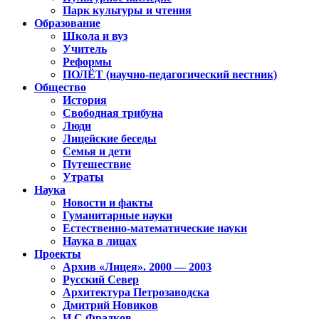
Парк культуры и чтения
Образование
Школа и вуз
Учитель
Реформы
ПОЛЁТ (научно-педагогический вестник)
Общество
История
Свободная трибуна
Люди
Лицейские беседы
Семья и дети
Путешествие
Утраты
Наука
Новости и факты
Гуманитарные науки
Естественно-математические науки
Наука в лицах
Проекты
Архив «Лицея». 2000 — 2003
Русский Север
Архитектура Петрозаводска
Дмитрий Новиков
И.С.Фрадков