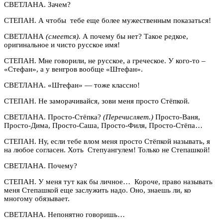
СВЕТЛАНА. Зачем?
СТЕПАН. А чтобы тебе еще более мужественным показаться!
СВЕТЛАНА
(смеется).
А почему бы нет? Такое редкое,
оригинальное и чисто русское имя!
СТЕПАН. Мне говорили, не русское, а греческое. У кого-то –
«Стефан», а у венгров вообще «Штефан».
СВЕТЛАНА. «Штефан» — тоже классно!
СТЕПАН. Не заморачивайся, зови меня просто Стёпкой.
СВЕТЛАНА. Просто-Стёпка?
(Перечисляет.)
Просто-Ваня,
Просто-Дима, Просто-Саша, Просто-Филя, Просто-Стёпа…
СТЕПАН. Ну, если тебе влом меня просто Стёпкой называть, я
на любое согласен. Хоть Степуангулем! Только не Степашкой!
СВЕТЛАНА. Почему?
СТЕПАН. У меня тут как бы личное… Короче, право называть
меня Степашкой еще заслужить надо. Оно, знаешь ли, ко
многому обязывает.
СВЕТЛАНА. Непонятно говоришь…