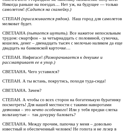
Никогда раньше на поездах… Нет уж, на будущее — только
самолетом!
(Садится на скамейку.)
СТЕПАН
(присаживается рядом).
Наш город для самолетов
мелковат будет.
СВЕТЛАНА
(пытается шутить).
Все нажитое непосильным
трудом: смартфон – за четырнадцать с половиной, сумочка,
кошелек, денег – двенадцать тысяч с мелочью наликом да еще
двадцать на банковской карточке…
СТЕПАН. Нифигасе!
(Разворачивается к девушке и
рассматривает ее в упор.)
СВЕТЛАНА. Чего уставился?
СТЕПАН. А ты встань, покрутись, походи туда-сюда!
СВЕТЛАНА. Зачем?
СТЕПАН. А чтобы со всех сторон на богатенькую буратинку
посмотреть! Для нашей местности с такими наворотами
девчонки – это
нечто
особенного
! Или у тебя предки слегка
вольтанутые – так дочурку баловать?
СВЕТЛАНА. Между прочим, папочка у меня – довольно
известный и обеспеченный человек! Не гопота и не лузер в