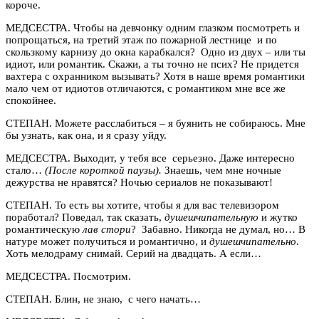
короче.
МЕДСЕСТРА. Чтобы на девчонку одним глазком посмотреть и
попрощаться, на третий этаж по пожарной лестнице и по
скользкому карнизу до окна карабкался? Одно из двух – или ты
идиот, или романтик. Скажи, а ты точно не псих? Не придется
вахтера с охранником вызывать? Хотя в наше время романтики
мало чем от идиотов отличаются, с романтиком мне все же
спокойнее.
СТЕПАН. Можете расслабиться – я буянить не собираюсь. Мне
бы узнать, как она, и я сразу уйду.
МЕДСЕСТРА. Выходит, у тебя все серьезно. Даже интересно
стало…
(После короткой паузы).
Знаешь, чем мне ночные
дежурства не нравятся? Ночью сериалов не показывают!
СТЕПАН. То есть вы хотите, чтобы я для вас телевизором
поработал? Поведал, так сказать,
душешчипательную
и жутко
романтическую
лав стори
? Забавно. Никогда не думал, но… В
натуре может получиться и романтично, и
душешчипательно
.
Хоть мелодраму снимай. Серий на двадцать. А если…
МЕДСЕСТРА. Посмотрим.
СТЕПАН. Блин, не знаю, с чего начать…