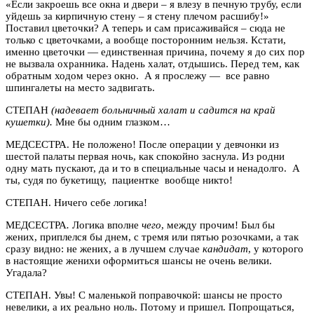
«Если закроешь все окна и двери – я влезу в печную трубу, если
уйдешь за кирпичную стену – я стену плечом расшибу!»
Поставил цветочки? А теперь и сам присаживайся – сюда не
только с цветочками, а вообще посторонним нельзя. Кстати,
именно цветочки — единственная причина, почему я до сих пор
не вызвала охранника. Надень халат, отдышись. Перед тем, как
обратным ходом через окно. А я прослежу — все равно
шпингалеты на место задвигать.
СТЕПАН
(надевает больничный халат и садится на край
кушетки).
Мне бы одним глазком…
МЕДСЕСТРА. Не положено! После операции у девчонки из
шестой палаты первая ночь, как спокойно заснула. Из родни
одну мать пускают, да и то в специальные часы и ненадолго. А
ты, судя по букетищу, пациентке вообще никто!
СТЕПАН. Ничего себе логика!
МЕДСЕСТРА
.
Логика вполне
чего
, между прочим! Был бы
жених, приплелся бы днем, с тремя или пятью розочками, а так
сразу видно: не жених, а в лучшем случае
кандидат
, у которого
в настоящие женихи оформиться шансы не очень велики.
Угадала?
СТЕПАН. Увы! С маленькой поправочкой: шансы не просто
невелики, а их реально ноль. Потому и пришел. Попрощаться,