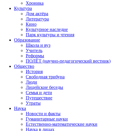
Хроника
Культура
Дом актёра
Литература
Кино
Культурное наследие
Парк культуры и чтения
Образование
Школа и вуз
Учитель
Реформы
ПОЛЁТ (научно-педагогический вестник)
Общество
История
Свободная трибуна
Люди
Лицейские беседы
Семья и дети
Путешествие
Утраты
Наука
Новости и факты
Гуманитарные науки
Естественно-математические науки
Наука в лицах