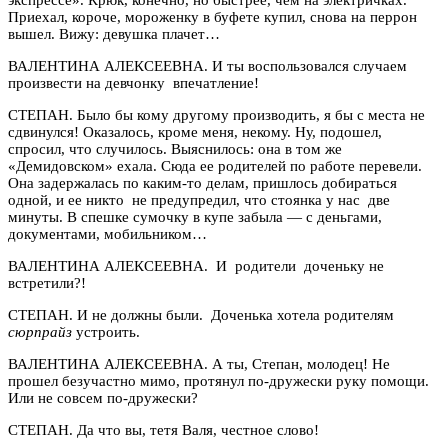
Приехал, короче, мороженку в буфете купил, снова на перрон
вышел. Вижу: девушка плачет…
ВАЛЕНТИНА АЛЕКСЕЕВНА. И ты воспользовался случаем
произвести на девчонку впечатление!
СТЕПАН. Было бы кому другому производить, я бы с места не
сдвинулся! Оказалось, кроме меня, некому. Ну, подошел,
спросил, что случилось. Выяснилось: она в том же
«Демидовском» ехала. Сюда ее родителей по работе перевели.
Она задержалась по каким-то делам, пришлось добираться
одной, и ее никто не предупредил, что стоянка у нас две
минуты. В спешке сумочку в купе забыла — с деньгами,
документами, мобильником…
ВАЛЕНТИНА АЛЕКСЕЕВНА. И родители доченьку не
встретили?!
СТЕПАН. И не должны были. Доченька хотела родителям
сюрпрайз
устроить.
ВАЛЕНТИНА АЛЕКСЕЕВНА. А ты, Степан, молодец! Не
прошел безучастно мимо, протянул по-дружески руку помощи.
Или не совсем по-дружески?
СТЕПАН. Да что вы, тетя Валя, честное слово!