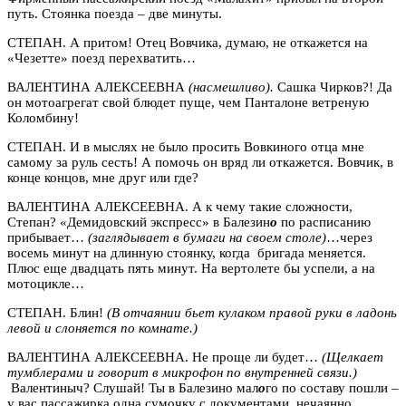
путь. Стоянка поезда – две минуты.
СТЕПАН. А притом! Отец Вовчика, думаю, не откажется на
«Чезетте» поезд перехватить…
ВАЛЕНТИНА АЛЕКСЕЕВНА
(насмешливо).
Сашка Чирков?! Да
он мотоагрегат свой блюдет пуще, чем Панталоне ветреную
Коломбину!
СТЕПАН. И в мыслях не было просить Вовкиного отца мне
самому за руль сесть! А помочь он вряд ли откажется. Вовчик, в
конце концов, мне друг или где?
ВАЛЕНТИНА АЛЕКСЕЕВНА. А к чему такие сложности,
Степан? «Демидовский экспресс» в Балезин
о
по расписанию
прибывает…
(заглядывает в бумаги на своем столе)
…через
восемь минут на длинную стоянку, когда бригада меняется.
Плюс еще двадцать пять минут. На вертолете бы успели, а на
мотоцикле…
СТЕПАН. Блин!
(В отчаянии бьет кулаком правой руки в ладонь
левой и слоняется по комнате.)
ВАЛЕНТИНА АЛЕКСЕЕВНА. Не проще ли будет…
(Щелкает
тумблерами и говорит в микрофон по внутренней связи.)
Валентиныч? Слушай! Ты в Балезино мал
о
го по составу пошли –
у вас пассажирка одна сумочку с документами нечаянно