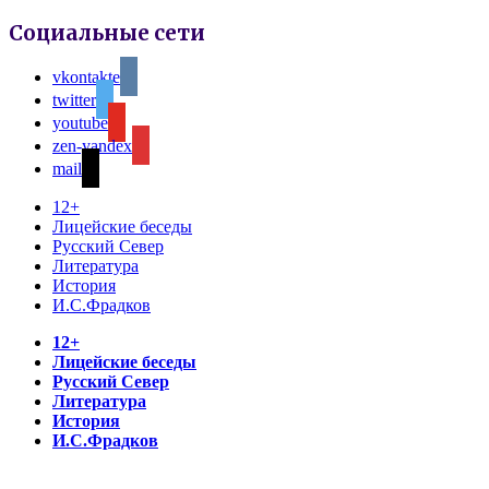
Социальные сети
vkontakte
twitter
youtube
zen-yandex
mail
12+
Лицейские беседы
Русский Север
Литература
История
И.С.Фрадков
12+
Лицейские беседы
Русский Север
Литература
История
И.С.Фрадков