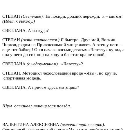
СТЕПАН
(Светлане).
Ты посиди, дождик пережди, я – мигом!
(Идет к выходу.)
СВЕТЛАНА. А ты куда?
СТЕПАН
(останавливается.)
Я быстро. Друг мой, Вовчик
Чирков, рядом на Привокзальной улице живет. А отец у него –
еще тот байкер! Он в начале восьмидесятых «Чезетту» купил, а
она у него до сих пор на ходу и блестит краше новой.
СВЕТЛАНА
(с недоумением).
«Чезетту»?
СТЕПАН. Мотоцикл чехословацкий вроде «Явы», но круче,
спортивная модель.
СВЕТЛАНА. А причем здесь мотоцикл?
Шум останавливающегося поезда.
ВАЛЕНТИНА АЛЕКСЕЕВНА
(включая трансляцию).
Фирменный пассажирский поезд «Малахит» прибыл на второй