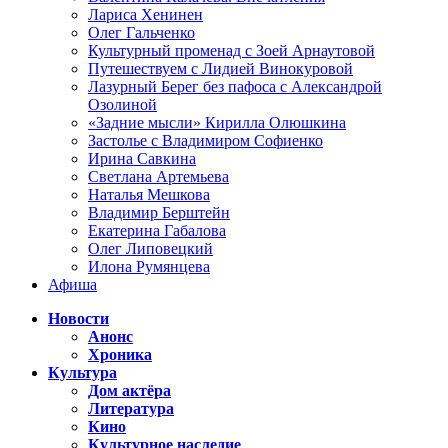
Лариса Хенинен
Олег Гальченко
Культурный променад с Зоей Арнаутовой
Путешествуем с Лидией Винокуровой
Лазурный Берег без пафоса с Александрой
Озолиной
«Задние мысли» Кирилла Олюшкина
Застолье с Владимиром Софиенко
Ирина Савкина
Светлана Артемьева
Наталья Мешкова
Владимир Берштейн
Екатерина Габалова
Олег Липовецкий
Илона Румянцева
Афиша
Новости
Анонс
Хроника
Культура
Дом актёра
Литература
Кино
Культурное наследие