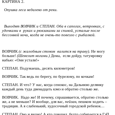
КАРТИНА 2.
Опушка леса недалеко от реки.
Выходят ВОВЧИК и СТЕПАН. Оба в сапогах, ветровках, с
удочками в руках и рюкзаками за спиной, усталые после
бессонной ночи, когда не очень-то повезло с рыбалкой.
ВОВЧИК
(с жалобным стоном валится на траву).
Не могу
больше!
(Шевелит ногами.)
Дома, если дойду, татуировку
набью: «Они устали!»
СТЕПАН. Подумаешь, десять километров!
ВОВЧИК. Так ведь по берегу, по бурелому, по кочкам!
СТЕПАН. И что? У нас, когда сенокос, на Дальнюю делянку
каждый день туда двенадцать кэмэ и обратно столько же.
ВОВЧИК. Надо же! И почему, спрашивается, обратно столько
же, а не меньше? И вообще, для вас,
пейзан
, пешком ходить –
традиция. А я слабенький, худосочный городской ребенок…
СТЕПАН. Оно и видно! А кто говорил, будто собирается в ГэП