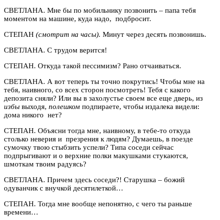
СВЕТЛАНА. Мне бы по мобильнику позвонить – папа тебя
моментом на машине, куда надо, подбросит.
СТЕПАН
(смотрит на часы).
Минут через десять позвонишь.
СВЕТЛАНА. С трудом верится!
СТЕПАН. Откуда такой пессимизм? Рано отчаиваться.
СВЕТЛАНА. А вот теперь ты точно покрутись! Чтобы мне на
тебя, наивного, со всех сторон посмотреть! Тебя с какого
депозита сняли? Или вы в захолустье своем все еще дверь, из
избы
выходя,
полешком
подпираете, чтобы издалека видели:
дома никого нет?
СТЕПАН. Объясни тогда мне, наивному, в тебе-то откуда
столько неверия и презрения к людям? Думаешь, в поезде
сумочку твою стыбзить успели? Типа соседи сейчас
подпрыгивают и о верхние полки макушками стукаются,
шмоткам твоим радуясь?
СВЕТЛАНА. Причем здесь соседи?! Старушка – божий
одуванчик с внучкой десятилеткой…
СТЕПАН. Тогда мне вообще непонятно, с чего ты раньше
времени…