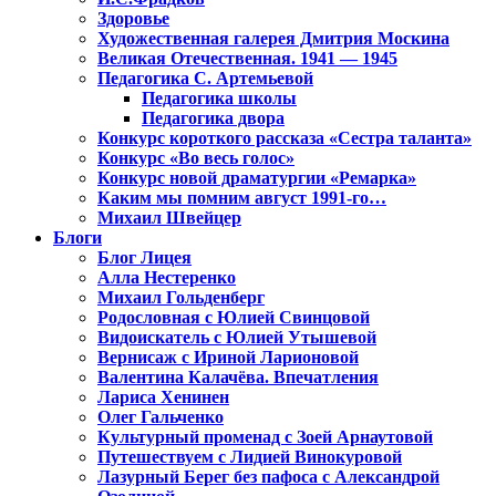
Здоровье
Художественная галерея Дмитрия Москина
Великая Отечественная. 1941 — 1945
Педагогика С. Артемьевой
Педагогика школы
Педагогика двора
Конкурс короткого рассказа «Сестра таланта»
Конкурс «Во весь голос»
Конкурс новой драматургии «Ремарка»
Каким мы помним август 1991-го…
Михаил Швейцер
Блоги
Блог Лицея
Алла Нестеренко
Михаил Гольденберг
Родословная с Юлией Свинцовой
Видоискатель с Юлией Утышевой
Вернисаж с Ириной Ларионовой
Валентина Калачёва. Впечатления
Лариса Хенинен
Олег Гальченко
Культурный променад с Зоей Арнаутовой
Путешествуем с Лидией Винокуровой
Лазурный Берег без пафоса с Александрой