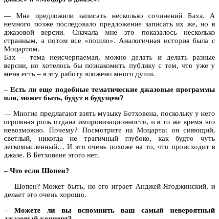
— Мне предложили записать несколько сочинений Баха. А
немного позже последовало предложение записать их же, но в
джазовой версии. Сначала мне это показалось несколько
странным, а потом все «пошло». Аналогичная история была с
Моцартом.
Бах – тема неисчерпаемая, можно делать и делать разные
версии, но хотелось бы познакомить публику с тем, что уже у
меня есть – в эту работу вложено много души.
– Есть ли еще подобные тематические джазовые программы
или, может быть, будут в будущем?
— Многие предлагают взять музыку Бетховена, поскольку у него
огромная роль отдана импровизационности, и в то же время это
невозможно. Почему? Посмотрите на Моцарта: он сияющий,
светлый, никогда не трагичный глубоко, как будто чуть
легкомысленный… И это очень похоже на то, что происходит в
джазе. В Бетховене этого нет.
– Что если Шопен?
— Шопен? Может быть, но его играет Анджей Ягоджинский, и
делает это очень хорошо.
– Можете ли вы вспомнить ваш самый невероятный
джазовый концерт?