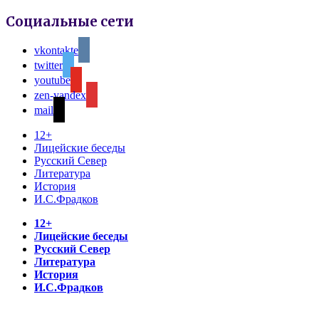
Социальные сети
vkontakte
twitter
youtube
zen-yandex
mail
12+
Лицейские беседы
Русский Север
Литература
История
И.С.Фрадков
12+
Лицейские беседы
Русский Север
Литература
История
И.С.Фрадков