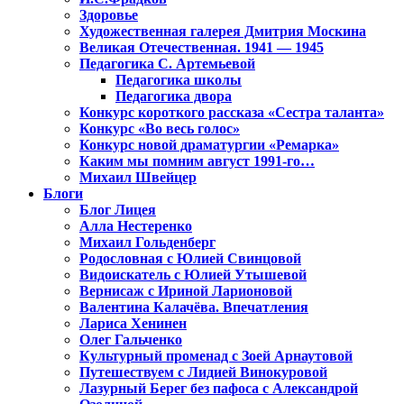
Здоровье
Художественная галерея Дмитрия Москина
Великая Отечественная. 1941 — 1945
Педагогика С. Артемьевой
Педагогика школы
Педагогика двора
Конкурс короткого рассказа «Сестра таланта»
Конкурс «Во весь голос»
Конкурс новой драматургии «Ремарка»
Каким мы помним август 1991-го…
Михаил Швейцер
Блоги
Блог Лицея
Алла Нестеренко
Михаил Гольденберг
Родословная с Юлией Свинцовой
Видоискатель с Юлией Утышевой
Вернисаж с Ириной Ларионовой
Валентина Калачёва. Впечатления
Лариса Хенинен
Олег Гальченко
Культурный променад с Зоей Арнаутовой
Путешествуем с Лидией Винокуровой
Лазурный Берег без пафоса с Александрой