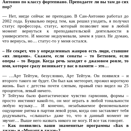
Антонио по классу фортепиано. Преподаете ли вы там до сих
пор?
— Нет, нигде сейчас не преподаю. В Сан-Антонио работал до
2002 года. Буквально перед тем, как решил уходить, я получил
статус профессора, статус, который позволяет мне в любой
момент вернуться к преподавательской деятельности в
университете. И многие недоумевали, зачем я ушел. Не думаю,
что вернусь, но… статус-то у меня остался.
– Не секрет, что у определенных жанров есть люди, ставшие
«их лицами». Скажем, если сонаты – то Бетховен, если
оперы – то Верди. Когда речь заходит о джазовом рояле, то
имя, которое сразу возникает у вас в памяти – это…
— …Арт Тейтум, безусловно, Арт Тейтум. Он появился – и
второго такого не будет. Он был как метеорит, прожил короткую
жизнь. Был с детства почти слепым, правый глаз видел на 25
процентов, левый ничего.
У Тейтума было фантастическое чувство гармонии, формы –
просто инстинкт какой-то, он мог играть в любой тональности
любую музыку… И конечно, незабываемое феноменальное
ощущение ритма в партии левой руки, когда оно заставляет тебя
додумывать, «слышать» даже то, что в данный момент не
звучит… Выше него назвать никого не могу. И все так говорят.
– Как появились ваши знаменитые программы «Бах в
джазе» и «Моцарт в джазе»?