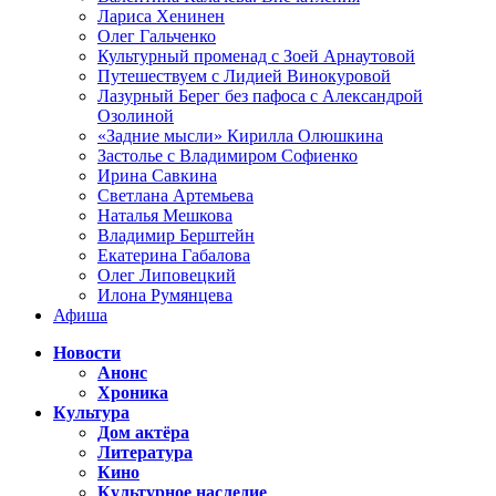
Лариса Хенинен
Олег Гальченко
Культурный променад с Зоей Арнаутовой
Путешествуем с Лидией Винокуровой
Лазурный Берег без пафоса с Александрой
Озолиной
«Задние мысли» Кирилла Олюшкина
Застолье с Владимиром Софиенко
Ирина Савкина
Светлана Артемьева
Наталья Мешкова
Владимир Берштейн
Екатерина Габалова
Олег Липовецкий
Илона Румянцева
Афиша
Новости
Анонс
Хроника
Культура
Дом актёра
Литература
Кино
Культурное наследие