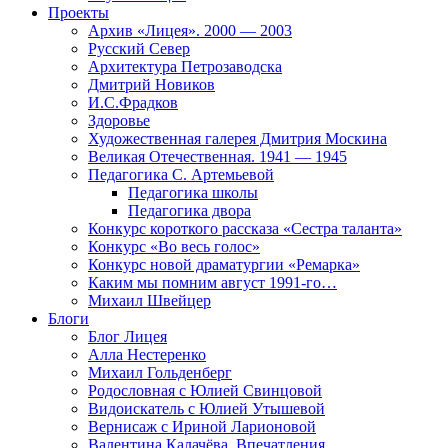
Проекты
Архив «Лицея». 2000 — 2003
Русский Север
Архитектура Петрозаводска
Дмитрий Новиков
И.С.Фрадков
Здоровье
Художественная галерея Дмитрия Москина
Великая Отечественная. 1941 — 1945
Педагогика С. Артемьевой
Педагогика школы
Педагогика двора
Конкурс короткого рассказа «Сестра таланта»
Конкурс «Во весь голос»
Конкурс новой драматургии «Ремарка»
Каким мы помним август 1991-го…
Михаил Швейцер
Блоги
Блог Лицея
Алла Нестеренко
Михаил Гольденберг
Родословная с Юлией Свинцовой
Видоискатель с Юлией Утышевой
Вернисаж с Ириной Ларионовой
Валентина Калачёва. Впечатления