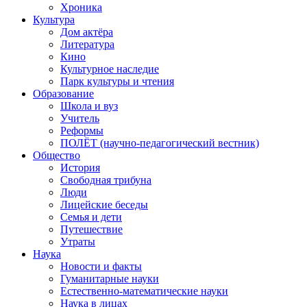
Хроника
Культура
Дом актёра
Литература
Кино
Культурное наследие
Парк культуры и чтения
Образование
Школа и вуз
Учитель
Реформы
ПОЛЁТ (научно-педагогический вестник)
Общество
История
Свободная трибуна
Люди
Лицейские беседы
Семья и дети
Путешествие
Утраты
Наука
Новости и факты
Гуманитарные науки
Естественно-математические науки
Наука в лицах