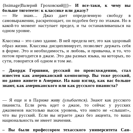
{hsimage|Валерий Гроховский||||}
– И все-таки, к чему вы
больше тяготеете: к классике или джазу?
— Не знаю… Джаз дает определенную свободу в
самовыражении, раскрепощает, он подобен бегу по этажам. Но в
какой-то момент наступает предел, и ты останавливаешься на
одном уровне.
Классика – это само здание. В ней предела нет, это как здоровый
образ жизни. Классика дисциплинирует, позволяет держать себя
в форме. Это и необходимость, и любовь, и привычка, и то, что
потом пригодится в джазе. Это два разных языка, на которых, по
сути, говорится об одном и том же.
– Джордж Гершвин, русский по происхождению, стал
известен как американский композитор. Вы тоже русский,
но давно живете в Америке. На ваш взгляд, как вас больше
знают, как американского или как русского пианиста?
— Я еще и в Париже живу
(улыбается)
. Знают как русского
пианиста. Если речь идет о джазе, то сейчас у русских
джазменов настолько высок уровень, что никто не «слышит»,
что вы русский. Если вы играете джаз без акцента, то ваша
национальность не имеет значения.
– Вы были профессором техасского университета Сан-