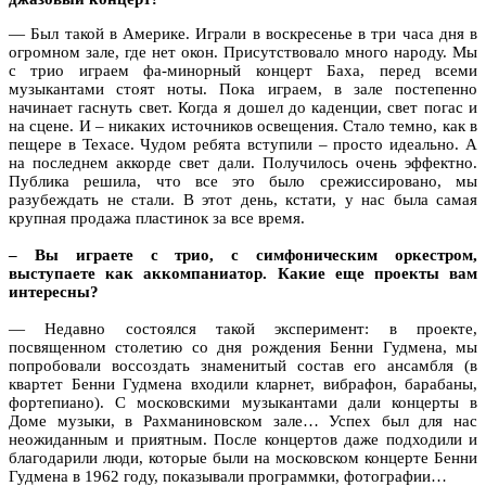
— Был такой в Америке. Играли в воскресенье в три часа дня в
огромном зале, где нет окон. Присутствовало много народу. Мы
с трио играем фа-минорный концерт Баха, перед всеми
музыкантами стоят ноты. Пока играем, в зале постепенно
начинает гаснуть свет. Когда я дошел до каденции, свет погас и
на сцене. И – никаких источников освещения. Стало темно, как в
пещере в Техасе. Чудом ребята вступили – просто идеально. А
на последнем аккорде свет дали. Получилось очень эффектно.
Публика решила, что все это было срежиссировано, мы
разубеждать не стали. В этот день, кстати, у нас была самая
крупная продажа пластинок за все время.
– Вы играете с трио, с симфоническим оркестром,
выступаете как аккомпаниатор. Какие еще проекты вам
интересны?
— Недавно состоялся такой эксперимент: в проекте,
посвященном столетию со дня рождения Бенни Гудмена, мы
попробовали воссоздать знаменитый состав его ансамбля (в
квартет Бенни Гудмена входили кларнет, вибрафон, барабаны,
фортепиано). С московскими музыкантами дали концерты в
Доме музыки, в Рахманиновском зале… Успех был для нас
неожиданным и приятным. После концертов даже подходили и
благодарили люди, которые были на московском концерте Бенни
Гудмена в 1962 году, показывали программки, фотографии…