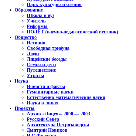
Парк культуры и чтения
Образование
Школа и вуз
Учитель
Реформы
ПОЛЁТ (научно-педагогический вестник)
Общество
История
Свободная трибуна
Люди
Лицейские беседы
Семья и дети
Путешествие
Утраты
Наука
Новости и факты
Гуманитарные науки
Естественно-математические науки
Наука в лицах
Проекты
Архив «Лицея». 2000 — 2003
Русский Север
Архитектура Петрозаводска
Дмитрий Новиков
И.С.Фрадков