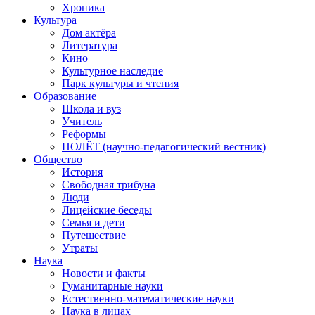
Хроника
Культура
Дом актёра
Литература
Кино
Культурное наследие
Парк культуры и чтения
Образование
Школа и вуз
Учитель
Реформы
ПОЛЁТ (научно-педагогический вестник)
Общество
История
Свободная трибуна
Люди
Лицейские беседы
Семья и дети
Путешествие
Утраты
Наука
Новости и факты
Гуманитарные науки
Естественно-математические науки
Наука в лицах