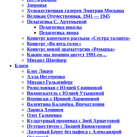
Здоровье
Художественная галерея Дмитрия Москина
Великая Отечественная. 1941 — 1945
Педагогика С. Артемьевой
Педагогика школы
Педагогика двора
Конкурс короткого рассказа «Сестра таланта»
Конкурс «Во весь голос»
Конкурс новой драматургии «Ремарка»
Каким мы помним август 1991-го…
Михаил Швейцер
Блоги
Блог Лицея
Алла Нестеренко
Михаил Гольденберг
Родословная с Юлией Свинцовой
Видоискатель с Юлией Утышевой
Вернисаж с Ириной Ларионовой
Валентина Калачёва. Впечатления
Лариса Хенинен
Олег Гальченко
Культурный променад с Зоей Арнаутовой
Путешествуем с Лидией Винокуровой
Лазурный Берег без пафоса с Александрой