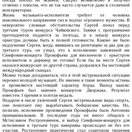
отлично с плюсом, что не так часто случается даже в столичной
консерватории.
Жизнь музыканта-исполнителя требует от человека
максимального напряжения сил и подчас огромного мужества. В
невероятно сложные обстоятельства Сергей попал перед
третьим туром конкурса Чайковского. Заявки с программами
претендентов подаются за полгода, и к началу конкурса
оркестры должны быть в полной готовности. Каково же было
недоумение Сергея, когда, явившись на репетицию за два дня до
третьего тура, он узнал, что к исполнению заявленной им
Симфонии-концерта Прокофьева для виолончели с оркестром
исполнители и дирижер не готовы! Если бы на месте Сергея
оказался конкурсант из другой страны, разразился бы настоящий
международный скандал.
Можно только догадываться, что в этой экстремальной ситуации
пережил молодой музыкант. Но именно в такие моменты истины
и проявляется настоящий характер борца. Выход нашли:
Прокофьев был заменен концертом Дворжака. Результат
известен: I премия и золотая медаль.
Недаром в числе увлечений Сергея экстремальные виды спорта,
они помогают ему вырабатывать бойцовские качества. Но,
полагаю, исполнение произведения Прокофьева было Антонова
принципиальным. В последние годы он много общался с
Мстиславом Ростроповичем, и выбор Симфонии-концерта для
исполнения в третьем туре наверняка происходил не без его
участия. Ростропович практически стал соавтором творения