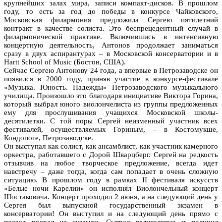
крупнейших залах мира, записи компакт-дисков. В прошлом
году, то есть за год до победы в конкурсе Чайковского,
Московская филармония предложила Сергею пятилетний
контракт в качестве солиста. Это беспрецедентный случай в
филармонической практике. Включившись в интенсивную
концертную деятельность, Антонов продолжает заниматься
сразу в двух аспирантурах – в Московской консерватории и в
Hartt School of Music (Бостон, США).
Сейчас Сергею Антонову 24 года, а впервые в Петрозаводске он
появился в 2000 году, приняв участие в конкурсе-фестивале
«Музыка. Юность. Надежды» Петрозаводского музыкального
училища. Произошло это благодаря инициативе Виктора Горина,
который выбрал юного виолончелиста из группы предложенных
ему для прослушивания учащихся Московской школы-
десятилетки. С той поры Сергей неизменный участник всех
фестивалей, осуществляемых Гориным, – в Костомукше,
Кондопоге, Петрозаводске.
Он выступал как солист, как ансамблист, как участник камерного
оркестра, работавшего с Дорой Шварцберг. Сергей на редкость
отзывчив на любое творческое предложение, всегда идет
навстречу – даже тогда, когда сам попадает в очень сложную
ситуацию. В прошлом году в рамках II фестиваля искусств
«Белые ночи Карелии» он исполнял Виолончельный концерт
Шостаковича. Концерт проходил 2 июня, а на следующий день у
Сергея был выпускной государственный экзамен в
консерватории! Он выступил и на следующий день прямо с
поезда поехал на экзамен. Сыграл великолепно и получил