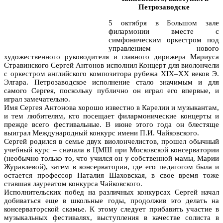
Петрозаводске
5 октября в Большом зале
филармонии вместе с
симфоническим оркестром под
управлением нового
художественного руководителя и главного дирижера Мариуса
Стравинского Сергей Антонов исполнил Концерт для виолончели
с оркестром английского композитора рубежа XIX–XX веков Э.
Элгара. Петрозаводское исполнение стало значимым и для
самого Сергея, поскольку публично он играл его впервые, и
играл замечательно.
Имя Сергея Антонова хорошо известно в Карелии и музыкантам,
и тем любителям, кто посещает филармонические концерты и
прежде всего фестивальные. В июне этого года он блестяще
выиграл Международный конкурс имени П.И. Чайковского.
Сергей родился в семье двух виолончелистов, прошел обычный
учебный курс – сначала в ЦМШ при Московской консерватории
(необычно только то, что учился он у собственной мамы, Марии
Журавлевой), затем в консерватории, где его педагогом была и
остается профессор Наталия Шаховская, в свое время тоже
ставшая лауреатом конкурса Чайковского.
Исполнительских побед на различных конкурсах Сергей начал
добиваться еще в школьные годы, продолжив это делать на
консерваторской скамье. К этому следует прибавить участие в
музыкальных фестивалях, выступления в качестве солиста в