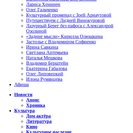
Лариса Хенинен
Олег Гальченко
Культурный променад с Зоей Арнаутовой
Путешествуем с Лидией Винокуровой
Лазурный Берег без пафоса с Александрой
Озолиной
«Задние мысли» Кирилла Олюшкина
Застолье с Владимиром Софиенко
Ирина Савкина
Светлана Артемьева
Наталья Мешкова
Владимир Берштейн
Екатерина Габалова
Олег Липовецкий
Илона Румянцева
Афиша
Новости
Анонс
Хроника
Культура
Дом актёра
Литература
Кино
Культурное наследие