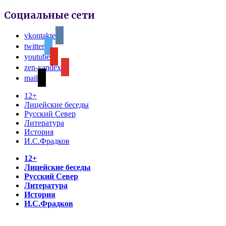
Социальные сети
vkontakte
twitter
youtube
zen-yandex
mail
12+
Лицейские беседы
Русский Север
Литература
История
И.С.Фрадков
12+
Лицейские беседы
Русский Север
Литература
История
И.С.Фрадков