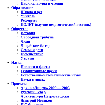
Парк культуры и чтения
Образование
Школа и вуз
Учитель
Реформы
ПОЛЁТ (научно-педагогический вестник)
Общество
История
Свободная трибуна
Люди
Лицейские беседы
Семья и дети
Путешествие
Утраты
Наука
Новости и факты
Гуманитарные науки
Естественно-математические науки
Наука в лицах
Проекты
Архив «Лицея». 2000 — 2003
Русский Север
Архитектура Петрозаводска
Дмитрий Новиков
И.С.Фрадков