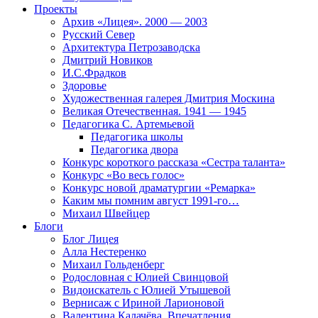
Проекты
Архив «Лицея». 2000 — 2003
Русский Север
Архитектура Петрозаводска
Дмитрий Новиков
И.С.Фрадков
Здоровье
Художественная галерея Дмитрия Москина
Великая Отечественная. 1941 — 1945
Педагогика С. Артемьевой
Педагогика школы
Педагогика двора
Конкурс короткого рассказа «Сестра таланта»
Конкурс «Во весь голос»
Конкурс новой драматургии «Ремарка»
Каким мы помним август 1991-го…
Михаил Швейцер
Блоги
Блог Лицея
Алла Нестеренко
Михаил Гольденберг
Родословная с Юлией Свинцовой
Видоискатель с Юлией Утышевой
Вернисаж с Ириной Ларионовой
Валентина Калачёва. Впечатления