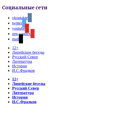
Социальные сети
vkontakte
twitter
youtube
zen-yandex
mail
12+
Лицейские беседы
Русский Север
Литература
История
И.С.Фрадков
12+
Лицейские беседы
Русский Север
Литература
История
И.С.Фрадков