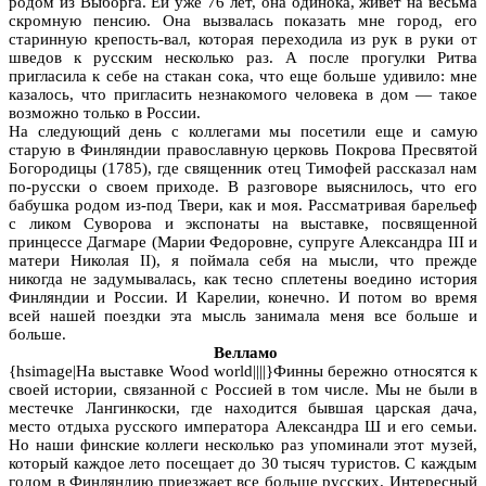
родом из Выборга. Ей уже 76 лет, она одинока, живет на весьма
скромную пенсию. Она вызвалась показать мне город, его
старинную крепость-вал, которая переходила из рук в руки от
шведов к русским несколько раз. А после прогулки Ритва
пригласила к себе на стакан сока, что еще больше удивило: мне
казалось, что пригласить незнакомого человека в дом — такое
возможно только в России.
На следующий день с коллегами мы посетили еще и самую
старую в Финляндии православную церковь Покрова Пресвятой
Богородицы (1785), где священник отец Тимофей рассказал нам
по-русски о своем приходе. В разговоре выяснилось, что его
бабушка родом из-под Твери, как и моя. Рассматривая барельеф
с ликом Суворова и экспонаты на выставке, посвященной
принцессе Дагмаре (Марии Федоровне, супруге Александра III и
матери Николая II), я поймала себя на мысли, что прежде
никогда не задумывалась, как тесно сплетены воедино история
Финляндии и России. И Карелии, конечно. И потом во время
всей нашей поездки эта мысль занимала меня все больше и
больше.
Велламо
{hsimage|На выставке Wood world||||}Финны бережно относятся к
своей истории, связанной с Россией в том числе. Мы не были в
местечке Лангинкоски, где находится бывшая царская дача,
место отдыха русского императора Александра Ш и его семьи.
Но наши финские коллеги несколько раз упоминали этот музей,
который каждое лето посещает до 30 тысяч туристов. С каждым
годом в Финляндию приезжает все больше русских. Интересный