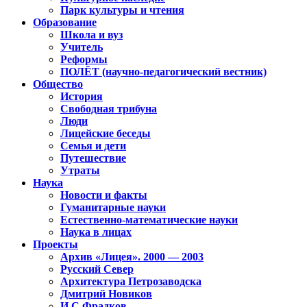
Парк культуры и чтения
Образование
Школа и вуз
Учитель
Реформы
ПОЛЁТ (научно-педагогический вестник)
Общество
История
Свободная трибуна
Люди
Лицейские беседы
Семья и дети
Путешествие
Утраты
Наука
Новости и факты
Гуманитарные науки
Естественно-математические науки
Наука в лицах
Проекты
Архив «Лицея». 2000 — 2003
Русский Север
Архитектура Петрозаводска
Дмитрий Новиков
И.С.Фрадков