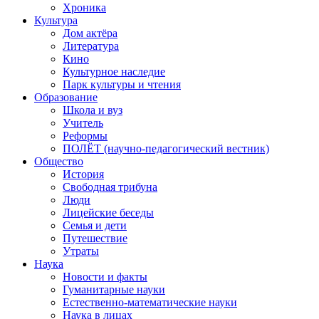
Хроника
Культура
Дом актёра
Литература
Кино
Культурное наследие
Парк культуры и чтения
Образование
Школа и вуз
Учитель
Реформы
ПОЛЁТ (научно-педагогический вестник)
Общество
История
Свободная трибуна
Люди
Лицейские беседы
Семья и дети
Путешествие
Утраты
Наука
Новости и факты
Гуманитарные науки
Естественно-математические науки
Наука в лицах