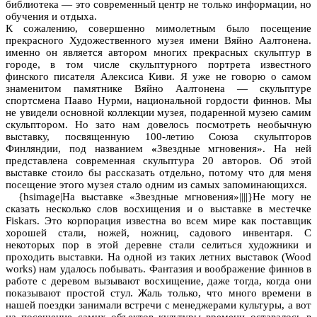
библиотека — это современный центр не только информации, но
обучения и отдыха.
К сожалению, совершенно мимолетным было посещение
прекрасного Художественного музея имени Вяйно Аалтонена.
именно он является автором многих прекрасных скульптур в
городе, в том числе скульптурного портрета известного
финского писателя Алексиса Киви. Я уже не говорю о самом
знаменитом памятнике Вяйно Аалтонена — скульптуре
спортсмена Пааво Нурми, национальной гордости финнов. Мы
не увидели основной коллекции музея, подаренной музею самим
скульптором. Но зато нам довелось посмотреть необычную
выставку, посвященную 100-летию Союза скульпторов
Финляндии, под названием
«
Звездные мгновения». На ней
представлена современная скульптура 20 авторов. Об этой
выставке стоило бы рассказать отдельно, потому что для меня
посещение этого музея стало одним из самых запоминающихся.
{hsimage|На выставке «Звездные мгновения»||||}Не могу не
сказать несколько слов восхищения и о выставке в местечке
Fiskars. Это корпорация известна во всем мире как поставщик
хорошей стали, ножей, ножниц, садового инвентаря. С
некоторых пор в этой деревне стали селиться художники и
проходить выставки. На одной из таких летних выставок (Wood
works) нам удалось побывать. Фантазия и воображение финнов в
работе с деревом вызывают восхищение, даже тогда, когда они
показывают простой стул. Жаль только, что много времени в
нашей поездки занимали встречи с менеджерами культуры, а вот
на посещение самих объектов культуры времени оставалось в