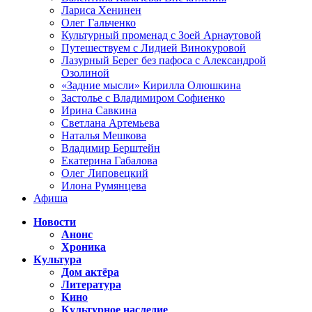
Лариса Хенинен
Олег Гальченко
Культурный променад с Зоей Арнаутовой
Путешествуем с Лидией Винокуровой
Лазурный Берег без пафоса с Александрой
Озолиной
«Задние мысли» Кирилла Олюшкина
Застолье с Владимиром Софиенко
Ирина Савкина
Светлана Артемьева
Наталья Мешкова
Владимир Берштейн
Екатерина Габалова
Олег Липовецкий
Илона Румянцева
Афиша
Новости
Анонс
Хроника
Культура
Дом актёра
Литература
Кино
Культурное наследие