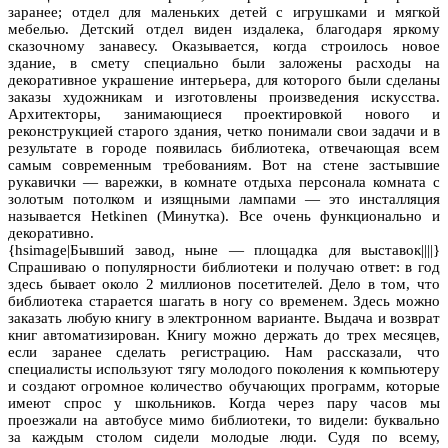
заранее; отдел для маленьких детей с игрушками и мягкой
мебелью. Детский отдел виден издалека, благодаря яркому
сказочному занавесу. Оказывается, когда строилось новое
здание, в смету специально были заложены расходы на
декоративное украшение интерьера, для которого были сделаны
заказы художникам и изготовлены произведения искусства.
Архитекторы, занимающиеся проектировкой нового и
реконструкцией старого здания, четко понимали свои задачи и в
результате в городе появилась библиотека, отвечающая всем
самым современным требованиям. Вот на стене застывшие
рукавички — варежки, в комнате отдыха персонала комната с
золотым потолком и изящными лампами — это инсталляция
называется Hetkinen (Минутка). Все очень функционально и
декоративно.
{hsimage|Бывший завод, ныне — площадка для выставок||||}
Спрашиваю о популярности библиотеки и получаю ответ: в год
здесь бывает около 2 миллионов посетителей. Дело в том, что
библиотека старается шагать в ногу со временем. Здесь можно
заказать любую книгу в электронном варианте. Выдача и возврат
книг автоматизирован. Книгу можно держать до трех месяцев,
если заранее сделать регистрацию. Нам рассказали, что
специалисты используют тягу молодого поколения к компьютеру
и создают огромное количество обучающих программ, которые
имеют спрос у школьников. Когда через пару часов мы
проезжали на автобусе мимо библиотеки, то видели: буквально
за каждым столом сидели молодые люди. Судя по всему,