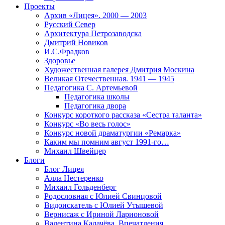
Проекты
Архив «Лицея». 2000 — 2003
Русский Север
Архитектура Петрозаводска
Дмитрий Новиков
И.С.Фрадков
Здоровье
Художественная галерея Дмитрия Москина
Великая Отечественная. 1941 — 1945
Педагогика С. Артемьевой
Педагогика школы
Педагогика двора
Конкурс короткого рассказа «Сестра таланта»
Конкурс «Во весь голос»
Конкурс новой драматургии «Ремарка»
Каким мы помним август 1991-го…
Михаил Швейцер
Блоги
Блог Лицея
Алла Нестеренко
Михаил Гольденберг
Родословная с Юлией Свинцовой
Видоискатель с Юлией Утышевой
Вернисаж с Ириной Ларионовой
Валентина Калачёва. Впечатления