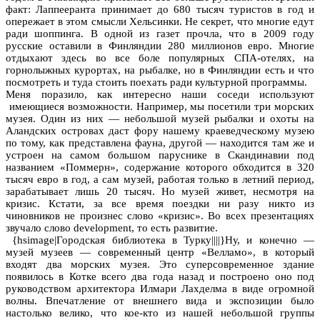
факт: Лаппееранта принимает до 680 тысяч туристов в год и
опережает в этом смысли Хельсинки. Не секрет, что многие едут
ради шоппинга. В одной из газет прочла, что в 2009 году
русские оставили в Финляндии 280 миллионов евро. Многие
отдыхают здесь во все боле популярных СПА-отелях, на
горнолыжных курортах, на рыбалке, но в Финляндии есть и что
посмотреть и туда стоить поехать ради культурной программы.
Меня поразило, как интересно наши соседи используют
имеющиеся возможности. Например, мы посетили три морских
музея. Один из них — небольшой музей рыбалки и охоты на
Аландских островах даст фору нашему краеведческому музею
по тому, как представлена фауна, другой — находится там же и
устроен на самом большом паруснике в Скандинавии под
названием «Поммерн», содержание которого обходится в 320
тысяч евро в год, а сам музей, работая только в летний период,
зарабатывает лишь 20 тысяч. Но музей живет, несмотря на
кризис. Кстати, за все время поездки ни разу никто из
чиновников не произнес слово «кризис». Во всех презентациях
звучало слово development, то есть развитие.
{hsimage|Городская библиотека в Турку||||}Ну, и конечно —
музей музеев — современный центр «Велламо», в который
входят два морских музея. Это суперсовременное здание
появилось в Котке всего два года назад и построено оно под
руководством архитектора Илмари Лахделма в виде огромной
волны. Впечатление от внешнего вида и экспозиции было
настолько велико, что кое-кто из нашей небольшой группы