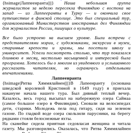
{hsimage|Лаппеенранта||||}
Наша небольшая группа
журналистов за неделю пересекла Финляндию с востока на
запад — из Лаппееранты в Турку — и окончила свое
путешествие в финской столице. Это был специальный тур,
организованный Министерством иностранных дел Финляндии
для журналистов России, пишущих о культуре.
Все было устроено на высшем уровне. Были встречи с
представителями мэрии, с художниками, экскурсии в музеи,
старинные крепости и храмы, мы посетили школу и
университет. Успели посмотреть столько, что тур показался
длинною в месяц, настолько насыщенной и интересной была
программа. Хотелось бы о многом из увиденного и услышанного
рассказать читателям, но ограничусь отдельными
впечатлениями.
Лаппеенранта
{hsimage|Ритва Хяммялайнен||||}В Лапеенранту (основана
шведской королевой Кристиной в 1649 году) я приехала
накануне начала нашего тура. Был дивный теплый вечер.
Казалось, весь город высыпал на набережную озера Саймаа
(самое большое озеро в Финляндии). Сновали на велосипедах
дети, старики. Молодежь пела под гитару, сидя на зеленом
газоне. По гладкой воде озера скользили парусники, на берегу
рядками стояли белоснежные яхты.
На скамейке сидела приятная седовласая женщина и читала
газету. Мы разговорились. Оказалась, что Ритва Хяммялайнен