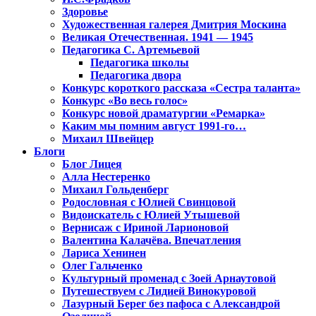
Здоровье
Художественная галерея Дмитрия Москина
Великая Отечественная. 1941 — 1945
Педагогика С. Артемьевой
Педагогика школы
Педагогика двора
Конкурс короткого рассказа «Сестра таланта»
Конкурс «Во весь голос»
Конкурс новой драматургии «Ремарка»
Каким мы помним август 1991-го…
Михаил Швейцер
Блоги
Блог Лицея
Алла Нестеренко
Михаил Гольденберг
Родословная с Юлией Свинцовой
Видоискатель с Юлией Утышевой
Вернисаж с Ириной Ларионовой
Валентина Калачёва. Впечатления
Лариса Хенинен
Олег Гальченко
Культурный променад с Зоей Арнаутовой
Путешествуем с Лидией Винокуровой
Лазурный Берег без пафоса с Александрой