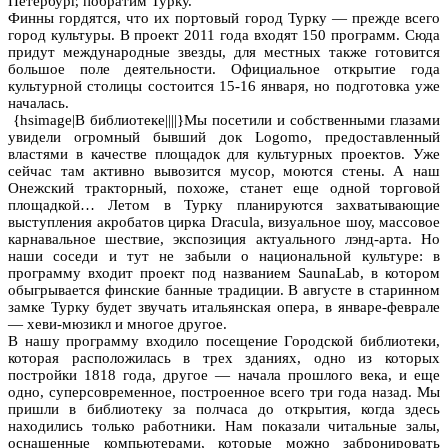
Петербург, побратим Турку.
Финны гордятся, что их портовый город Турку — прежде всего
город культуры. В проект 2011 года входят 150 программ. Сюда
придут международные звезды, для местных также готовится
большое поле деятельности. Официальное открытие года
культурной столицы состоится 15-16 января, но подготовка уже
началась.
{hsimage|В библиотеке||||}Мы посетили и собственными глазами
увидели огромный бывший док Logomo, предоставленный
властями в качестве площадок для культурных проектов. Уже
сейчас там активно вывозится мусор, моются стены. А наш
Онежский тракторный, похоже, станет еще одной торговой
площадкой… Летом в Турку планируются захватывающие
выступления акробатов цирка Dracula, визуальное шоу, массовое
карнавальное шествие, экспозиция актуального лэнд-арта. Но
наши соседи и тут не забыли о национальной культуре: в
программу входит проект под названием SaunaLab, в котором
обыгрывается финские банные традиции. В августе в старинном
замке Турку будет звучать итальянская опера, в январе-феврале
— хеви-мюзикл и многое другое.
В нашу программу входило посещение Городской библиотеки,
которая расположилась в трех зданиях, одно из которых
постройки 1818 года, другое — начала прошлого века, и еще
одно, суперсовременное, построенное всего три года назад. Мы
пришли в библиотеку за полчаса до открытия, когда здесь
находились только работники. Нам показали читальные залы,
оснащенные компьютерами, которые можно забронировать