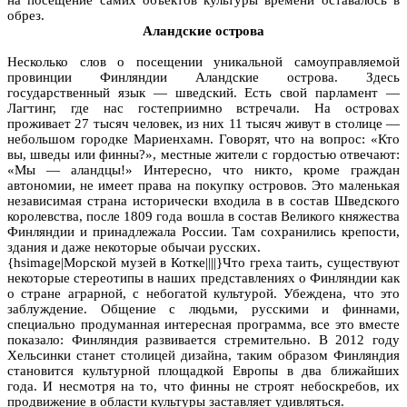
обрез.
Аландские острова
Несколько слов о посещении уникальной самоуправляемой
провинции Финляндии Аландские острова. Здесь
государственный язык — шведский. Есть свой парламент —
Лагтинг, где нас гостеприимно встречали. На островах
проживает 27 тысяч человек, из них 11 тысяч живут в столице —
небольшом городке Мариенхамн. Говорят, что на вопрос: «Кто
вы, шведы или финны?», местные жители с гордостью отвечают:
«Мы — аландцы!» Интересно, что никто, кроме граждан
автономии, не имеет права на покупку островов. Это маленькая
независимая страна исторически входила в в состав Шведского
королевства, после 1809 года вошла в состав Великого княжества
Финляндии и принадлежала России. Там сохранились крепости,
здания и даже некоторые обычаи русских.
{hsimage|Морской музей в Котке||||}Что греха таить, существуют
некоторые стереотипы в наших представлениях о Финляндии как
о стране аграрной, с небогатой культурой. Убеждена, что это
заблуждение. Общение с людьми, русскими и финнами,
специально продуманная интересная программа, все это вместе
показало: Финляндия развивается стремительно. В 2012 году
Хельсинки станет столицей дизайна, таким образом Финляндия
становится культурной площадкой Европы в два ближайших
года. И несмотря на то, что финны не строят небоскребов, их
продвижение в области культуры заставляет удивляться.