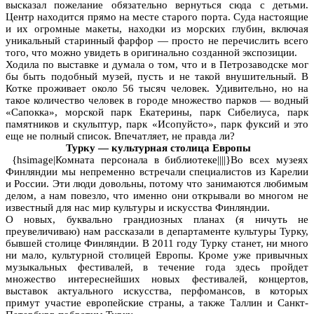
высказал пожелание обязательно вернуться сюда с детьми.
Центр находится прямо на месте старого порта. Суда настоящие
и их огромные макеты, находки из морских глубин, включая
уникальный старинный фарфор — просто не перечислить всего
того, что можно увидеть в оригинально созданной экспозиции.
Ходила по выставке и думала о том, что и в Петрозаводске мог
бы быть подобный музей, пусть и не такой внушительный. В
Котке проживает около 56 тысяч человек. Удивительно, но на
такое количество человек в городе множество парков — водный
«Сапокка», морской парк Екатерины, парк Сибелиуса, парк
памятников и скульптур, парк «Исопуйсто», парк фуксий и это
еще не полный список. Впечатляет, не правда ли?
Турку — культурная столица Европы
{hsimage|Комната персонала в библиотеке||||}Во всех музеях
Финляндии мы непременно встречали специалистов из Карелии
и России. Эти люди довольны, потому что занимаются любимым
делом, а нам повезло, что именно они открывали во многом не
известный для нас мир культуры и искусства Финляндии.
О новых, буквально грандиозных планах (я ничуть не
преувеличиваю) нам рассказали в департаменте культуры Турку,
бывшей столице Финляндии. В 2011 году Турку станет, ни много
ни мало, культурной столицей Европы. Кроме уже привычных
музыкальных фестивалей, в течение года здесь пройдет
множество интереснейших новых фестивалей, концертов,
выставок актуального искусства, перфомансов, в которых
примут участие европейские страны, а также Таллин и Санкт-