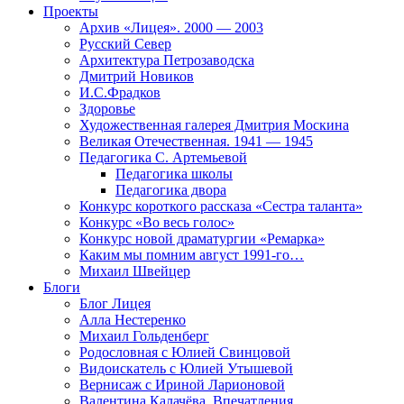
Проекты
Архив «Лицея». 2000 — 2003
Русский Север
Архитектура Петрозаводска
Дмитрий Новиков
И.С.Фрадков
Здоровье
Художественная галерея Дмитрия Москина
Великая Отечественная. 1941 — 1945
Педагогика С. Артемьевой
Педагогика школы
Педагогика двора
Конкурс короткого рассказа «Сестра таланта»
Конкурс «Во весь голос»
Конкурс новой драматургии «Ремарка»
Каким мы помним август 1991-го…
Михаил Швейцер
Блоги
Блог Лицея
Алла Нестеренко
Михаил Гольденберг
Родословная с Юлией Свинцовой
Видоискатель с Юлией Утышевой
Вернисаж с Ириной Ларионовой
Валентина Калачёва. Впечатления