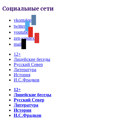
Социальные сети
vkontakte
twitter
youtube
zen-yandex
mail
12+
Лицейские беседы
Русский Север
Литература
История
И.С.Фрадков
12+
Лицейские беседы
Русский Север
Литература
История
И.С.Фрадков