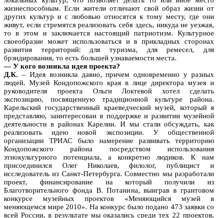
жизнеспособным. Если жители отличают свой образ жизни от
других культур и с любовью относятся к тому месту, где они
живут, если стремятся реализовать себя здесь, никуда не уезжая,
то в этом и заключается настоящий патриотизм. Культурное
своеобразие может использоваться и в прикладных сторонах
развития территорий: для туризма, для ремесел, для
брэндирования, то есть большей узнаваемости места.
— У кого возникла идея проекта?
Д.К.
– Идея возникла давно, причем одновременно у разных
людей. Музей Кондопожского края в лице директора музея и
руководителя проекта Ольги Локтевой хотел сделать
экспозицию, посвященную традиционной культуре района.
Карельский государственный краеведческий музей, который я
представляю, заинтересован в поддержке и развитии музейной
деятельности в районах Карелии. И мы стали обсуждать, как
реализовать идею новой экспозиции. У общественной
организации ТРИАС было намерение развивать территорию
Кондопожского района посредством использования
этнокультурного потенциала, а конкретно людиков. К нам
присоединился Олег Николаев, филолог, публицист и
исследователь из Санкт-Петербурга. Совместно мы разработали
проект, финансирование на который получили из
Благотворительного фонда В. Потанина, выиграв в грантовом
конкурсе музейных проектов «Меняющийся музей в
меняющемся мире 2010». На конкурс было подано 473 заявки со
всей России, в результате мы оказались среди тех 22 проектов,