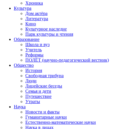
Хроника
Культура
Дом актёра
Литература
Кино
Культурное наследие
Парк культуры и чтения
Образование
Школа и вуз
Учитель
Реформы
ПОЛЁТ (научно-педагогический вестник)
Общество
История
Свободная трибуна
Люди
Лицейские беседы
Семья и дети
Путешествие
Утраты
Наука
Новости и факты
Гуманитарные науки
Естественно-математические науки
Наука в лицах