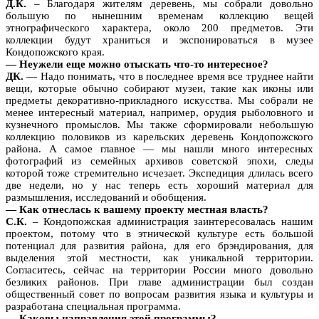
Д.К.
– Благодаря жителям деревень, мы собрали довольно
большую по нынешним временам коллекцию вещей
этнографического характера, около 200 предметов. Эти
коллекции будут храниться и экспонироваться в музее
Кондопожского края.
— Неужели еще можно отыскать что-то интересное?
ДК.
— Надо понимать, что в последнее время все труднее найти
вещи, которые обычно собирают музеи, такие как иконы или
предметы декоративно-прикладного искусства. Мы собрали не
менее интересный материал, например, орудия рыболовного и
кузнечного промыслов. Мы также сформировали небольшую
коллекцию половиков из карельских деревень Кондопожского
района. А самое главное — мы нашли много интересных
фотографий из семейных архивов советской эпохи, следы
которой тоже стремительно исчезает. Экспедиция длилась всего
две недели, но у нас теперь есть хороший материал для
размышления, исследований и обобщения.
— Как отнеслась к вашему проекту местная власть?
С.К.
– Кондопожская администрация заинтересовалась нашим
проектом, потому что в этнической культуре есть большой
потенциал для развития района, для его брэндирования, для
выделения этой местности, как уникальной территории.
Согласитесь, сейчас на территории России много довольно
безликих районов. При главе администрации был создан
общественный совет по вопросам развития языка и культуры и
разработана специальная программа.
— Каковы направления этой программы?