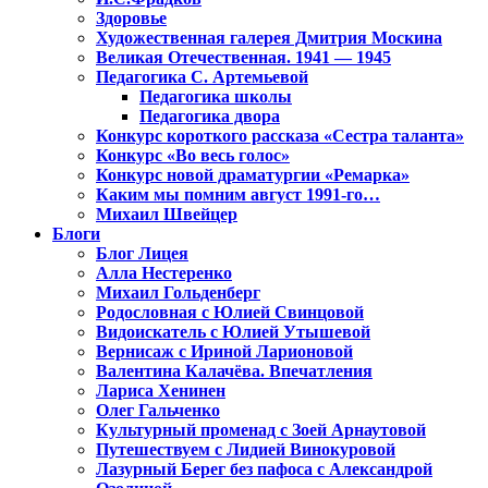
Здоровье
Художественная галерея Дмитрия Москина
Великая Отечественная. 1941 — 1945
Педагогика С. Артемьевой
Педагогика школы
Педагогика двора
Конкурс короткого рассказа «Сестра таланта»
Конкурс «Во весь голос»
Конкурс новой драматургии «Ремарка»
Каким мы помним август 1991-го…
Михаил Швейцер
Блоги
Блог Лицея
Алла Нестеренко
Михаил Гольденберг
Родословная с Юлией Свинцовой
Видоискатель с Юлией Утышевой
Вернисаж с Ириной Ларионовой
Валентина Калачёва. Впечатления
Лариса Хенинен
Олег Гальченко
Культурный променад с Зоей Арнаутовой
Путешествуем с Лидией Винокуровой
Лазурный Берег без пафоса с Александрой