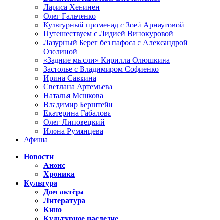
Лариса Хенинен
Олег Гальченко
Культурный променад с Зоей Арнаутовой
Путешествуем с Лидией Винокуровой
Лазурный Берег без пафоса с Александрой
Озолиной
«Задние мысли» Кирилла Олюшкина
Застолье с Владимиром Софиенко
Ирина Савкина
Светлана Артемьева
Наталья Мешкова
Владимир Берштейн
Екатерина Габалова
Олег Липовецкий
Илона Румянцева
Афиша
Новости
Анонс
Хроника
Культура
Дом актёра
Литература
Кино
Культурное наследие