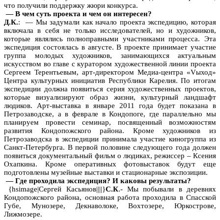
что получили поддержку жюри конкурса.
— В чем суть проекта и чем он интересен?
Д.К.
: — Мы задумали как начало проекта экспедицию, которая
включала в себя не только исследователей, но и художников,
которые являлись полноправными участниками процесса. Эта
экспедиция состоялась в августе. В проекте принимает участие
группа молодых художников, занимающихся актуальным
искусством во главе с куратором художественной линии проекта
Сергеем Терентьевым, арт-директором Медиа-центра «Vыход»
Центра культурных инициатив Республики Карелия. По итогам
экспедиции должна появиться серия художественных проектов,
которые визуализируют образ жизни, культурный ландшафт
людиков. Арт-выставка в январе 2011 года будет показана в
Петрозаводске, а в феврале в Кондопоге, где параллельно мы
планируем провести семинар, посвященный возможностям
развития Кондопожского района. Кроме художников из
Петрозаводска в экспедиции принимала участие киногруппа из
Санкт-Петербурга. В первой половине следующего года должен
появиться документальный фильм о людиках, режиссер – Ксения
Охапкина. Кроме оперативных фотовыставок будут еще
подготовлены музейные выставки и стационарные экспозиции.
— Где проходила экспедиция? И каковы результаты?
{hsimage|Сергей Касьянов||||}
С.К
.- Мы побывали в деревнях
Кондопожского района, основная работа проходила в Спасской
Губе, Мунозере, Декнаволоке, Вохтозере, Юркострове,
Лижмозере.