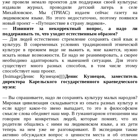
уже провели немало проектов для поддержки своей культуры:
издавали журнал, проводили детский лагерь в селе
Михайловское. Мы (ТРИАС) издаем сейчас газету на
людиковском языке. Но этого недостаточно, поэтому появился
новый проект – «Путешествие в страну людиков».
— Извините за некорректный вопрос, а надо ли
поддерживать то, что уходит естественным образом?
— Для людей естественно стремление сохранять свой язык и
культуру. В современных условиях традиционной этнической
культуре в прежнем виде не выжить и, мне кажется, нужно
искать новые возможности. Ее надо не реанимировать, а скорее
необходимо адаптировать к нынешней ситуации. Для этого
существует много разных способов, в том числе этому
способствует наш проект.
{hsimage|Денис Кузнецов||||}
Денис Кузнецов, заместитель
директора Карельского государственного краеведческого
музея:
— Вы спрашиваете, надо ли сохранять культуру малых народов?
Мировая цивилизация складывается из опыта разных культур и
если вдруг какое-то звено выпадает, то это в философском
смысле слова обедняет наш мир. В гуманитарном отношении мы
говорим про конкретных людей, которые помнят, что их
родители общались с ними на людиковском языке, а их дети
теперь на нем уже не разговаривают. В экспедиции также
активно обсуждался вопрос о ценности места и об отличии
локальных культур, что позволяет делать то или иное место