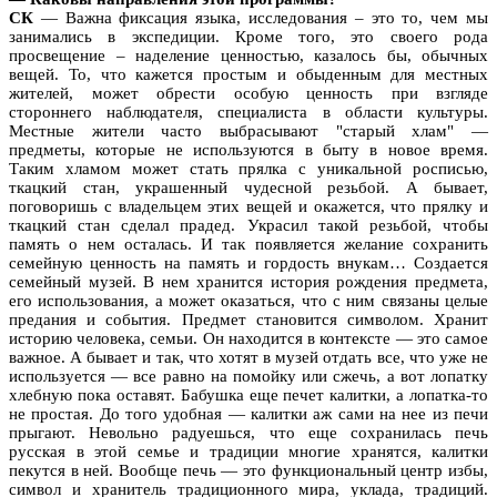
СК
— Важна фиксация языка, исследования – это то, чем мы
занимались в экспедиции. Кроме того, это своего рода
просвещение – наделение ценностью, казалось бы, обычных
вещей. То, что кажется простым и обыденным для местных
жителей, может обрести особую ценность при взгляде
стороннего наблюдателя, специалиста в области культуры.
Местные жители часто выбрасывают "старый хлам" —
предметы, которые не используются в быту в новое время.
Таким хламом может стать прялка с уникальной росписью,
ткацкий стан, украшенный чудесной резьбой. А бывает,
поговоришь с владельцем этих вещей и окажется, что прялку и
ткацкий стан сделал прадед. Украсил такой резьбой, чтобы
память о нем осталась. И так появляется желание сохранить
семейную ценность на память и гордость внукам… Создается
семейный музей. В нем хранится история рождения предмета,
его использования, а может оказаться, что с ним связаны целые
предания и события. Предмет становится символом. Хранит
историю человека, семьи. Он находится в контексте — это самое
важное. А бывает и так, что хотят в музей отдать все, что уже не
используется — все равно на помойку или сжечь, а вот лопатку
хлебную пока оставят. Бабушка еще печет калитки, а лопатка-то
не простая. До того удобная — калитки аж сами на нее из печи
прыгают. Невольно радуешься, что еще сохранилась печь
русская в этой семье и традиции многие хранятся, калитки
пекутся в ней. Вообще печь — это функциональный центр избы,
символ и хранитель традиционного мира, уклада, традиций.