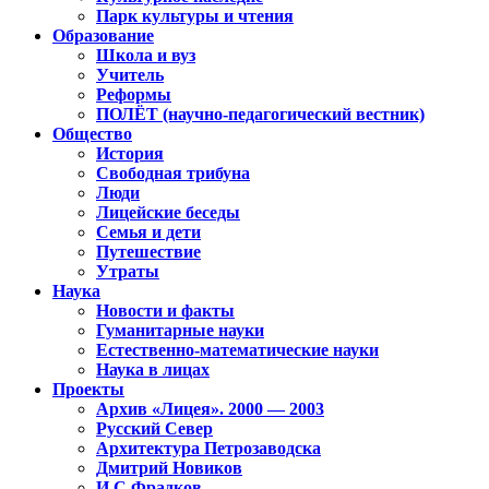
Парк культуры и чтения
Образование
Школа и вуз
Учитель
Реформы
ПОЛЁТ (научно-педагогический вестник)
Общество
История
Свободная трибуна
Люди
Лицейские беседы
Семья и дети
Путешествие
Утраты
Наука
Новости и факты
Гуманитарные науки
Естественно-математические науки
Наука в лицах
Проекты
Архив «Лицея». 2000 — 2003
Русский Север
Архитектура Петрозаводска
Дмитрий Новиков
И.С.Фрадков