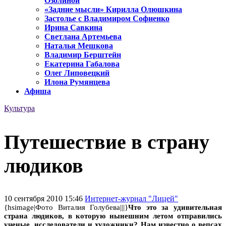
Озолиной
«Задние мысли» Кирилла Олюшкина
Застолье с Владимиром Софиенко
Ирина Савкина
Светлана Артемьева
Наталья Мешкова
Владимир Берштейн
Екатерина Габалова
Олег Липовецкий
Илона Румянцева
Афиша
Культура
Путешествие в страну
людиков
10 сентября 2010 15:46
Интернет-журнал "Лицей"
{hsimage|Фото Виталия Голубева|||}
Что это за удивительная
страна людиков, в которую нынешним летом отправились
ученые, исследователи и художники? Нам известно о вепсах