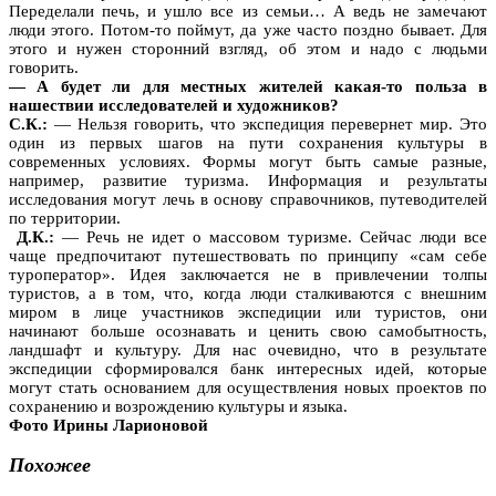
Переделали печь, и ушло все из семьи… А ведь не замечают
люди этого. Потом-то поймут, да уже часто поздно бывает. Для
этого и нужен сторонний взгляд, об этом и надо с людьми
говорить.
— А будет ли для местных жителей какая-то польза в
нашествии исследователей и художников?
С.К.:
— Нельзя говорить, что экспедиция перевернет мир. Это
один из первых шагов на пути сохранения культуры в
современных условиях. Формы могут быть самые разные,
например, развитие туризма. Информация и результаты
исследования могут лечь в основу справочников, путеводителей
по территории.
Д.К.:
— Речь не идет о массовом туризме. Сейчас люди все
чаще предпочитают путешествовать по принципу «сам себе
туроператор». Идея заключается не в привлечении толпы
туристов, а в том, что, когда люди сталкиваются с внешним
миром в лице участников экспедиции или туристов, они
начинают больше осознавать и ценить свою самобытность,
ландшафт и культуру. Для нас очевидно, что в результате
экспедиции сформировался банк интересных идей, которые
могут стать основанием для осуществления новых проектов по
сохранению и возрождению культуры и языка.
Фото Ирины Ларионовой
Похожее