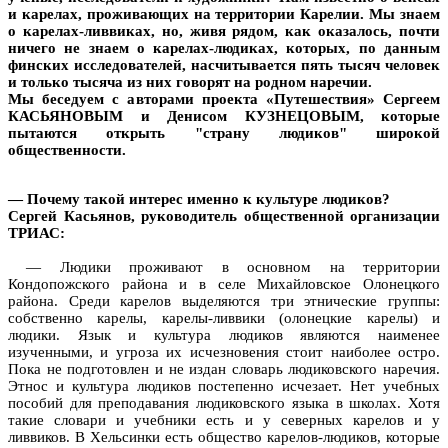
и карелах, проживающих на территории Карелии. Мы знаем
о карелах-ливвиках, но, живя рядом, как оказалось, почти
ничего не знаем о карелах-людиках, которых, по данным
финских исследователей, насчитывается пять тысяч человек
и только тысяча из них говорят на родном наречии.
Мы беседуем с авторами проекта «Путешествия» Сергеем
КАСЬЯНОВЫМ и Денисом КУЗНЕЦОВЫМ, которые
пытаются открыть "страну людиков" широкой
общественности.
— Почему такой интерес именно к культуре людиков?
Сергей Касьянов, руководитель общественной организации
ТРИАС:
— Людики проживают в основном на территории
Кондопожского района и в селе Михайловское Олонецкого
района. Среди карелов выделяются три этнические группы:
собственно карелы, карелы-ливвики (олонецкие карелы) и
людики. Язык и культура людиков являются наименее
изученными, и угроза их исчезновения стоит наиболее остро.
Пока не подготовлен и не издан словарь людиковского наречия.
Этнос и культура людиков постепенно исчезает. Нет учебных
пособий для преподавания людиковского языка в школах. Хотя
такие словари и учебники есть и у северных карелов и у
ливвиков. В Хельсинки есть общество карелов-людиков, которые