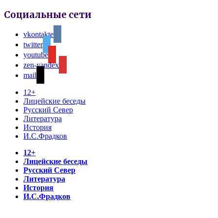
Социальные сети
vkontakte
twitter
youtube
zen-yandex
mail
12+
Лицейские беседы
Русский Север
Литература
История
И.С.Фрадков
12+
Лицейские беседы
Русский Север
Литература
История
И.С.Фрадков