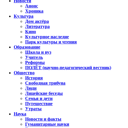
Новости
Анонс
Хроника
Культура
Дом актёра
Литература
Кино
Культурное наследие
Парк культуры и чтения
Образование
Школа и вуз
Учитель
Реформы
ПОЛЁТ (научно-педагогический вестник)
Общество
История
Свободная трибуна
Люди
Лицейские беседы
Семья и дети
Путешествие
Утраты
Наука
Новости и факты
Гуманитарные науки