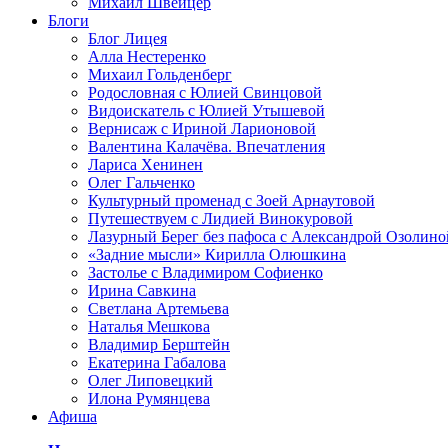
Михаил Швейцер
Блоги
Блог Лицея
Алла Нестеренко
Михаил Гольденберг
Родословная с Юлией Свинцовой
Видоискатель с Юлией Утышевой
Вернисаж с Ириной Ларионовой
Валентина Калачёва. Впечатления
Лариса Хенинен
Олег Гальченко
Культурный променад с Зоей Арнаутовой
Путешествуем с Лидией Винокуровой
Лазурный Берег без пафоса с Александрой Озолино
«Задние мысли» Кирилла Олюшкина
Застолье с Владимиром Софиенко
Ирина Савкина
Светлана Артемьева
Наталья Мешкова
Владимир Берштейн
Екатерина Габалова
Олег Липовецкий
Илона Румянцева
Афиша