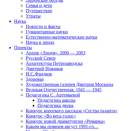
Лицейские беседы
Семья и дети
Путешествие
Утраты
Наука
Новости и факты
Гуманитарные науки
Естественно-математические науки
Наука в лицах
Проекты
Архив «Лицея». 2000 — 2003
Русский Север
Архитектура Петрозаводска
Дмитрий Новиков
И.С.Фрадков
Здоровье
Художественная галерея Дмитрия Москина
Великая Отечественная. 1941 — 1945
Педагогика С. Артемьевой
Педагогика школы
Педагогика двора
Конкурс короткого рассказа «Сестра таланта»
Конкурс «Во весь голос»
Конкурс новой драматургии «Ремарка»
Каким мы помним август 1991-го…