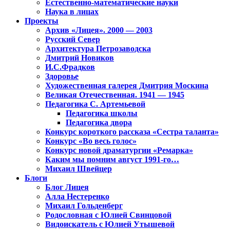
Естественно-математические науки
Наука в лицах
Проекты
Архив «Лицея». 2000 — 2003
Русский Север
Архитектура Петрозаводска
Дмитрий Новиков
И.С.Фрадков
Здоровье
Художественная галерея Дмитрия Москина
Великая Отечественная. 1941 — 1945
Педагогика С. Артемьевой
Педагогика школы
Педагогика двора
Конкурс короткого рассказа «Сестра таланта»
Конкурс «Во весь голос»
Конкурс новой драматургии «Ремарка»
Каким мы помним август 1991-го…
Михаил Швейцер
Блоги
Блог Лицея
Алла Нестеренко
Михаил Гольденберг
Родословная с Юлией Свинцовой
Видоискатель с Юлией Утышевой