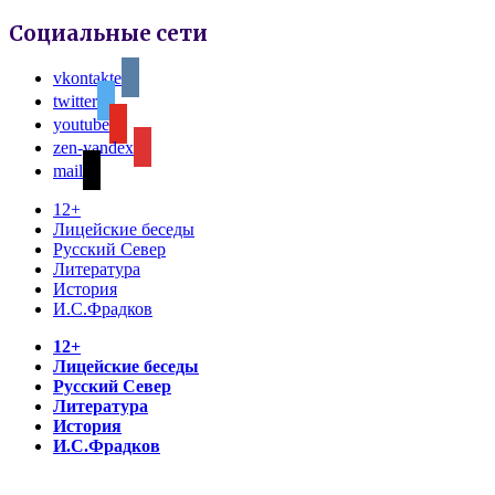
Социальные сети
vkontakte
twitter
youtube
zen-yandex
mail
12+
Лицейские беседы
Русский Север
Литература
История
И.С.Фрадков
12+
Лицейские беседы
Русский Север
Литература
История
И.С.Фрадков