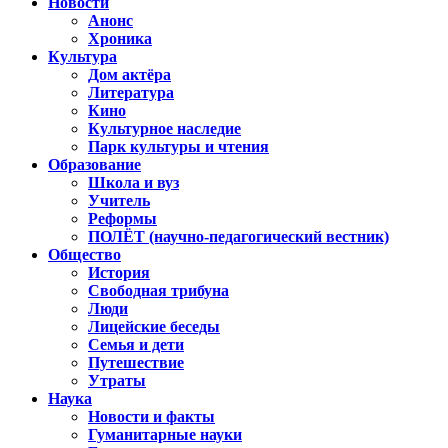
Новости
Анонс
Хроника
Культура
Дом актёра
Литература
Кино
Культурное наследие
Парк культуры и чтения
Образование
Школа и вуз
Учитель
Реформы
ПОЛЁТ (научно-педагогический вестник)
Общество
История
Свободная трибуна
Люди
Лицейские беседы
Семья и дети
Путешествие
Утраты
Наука
Новости и факты
Гуманитарные науки