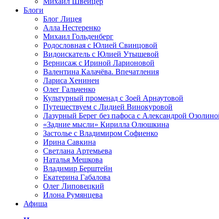
Михаил Швейцер
Блоги
Блог Лицея
Алла Нестеренко
Михаил Гольденберг
Родословная с Юлией Свинцовой
Видоискатель с Юлией Утышевой
Вернисаж с Ириной Ларионовой
Валентина Калачёва. Впечатления
Лариса Хенинен
Олег Гальченко
Культурный променад с Зоей Арнаутовой
Путешествуем с Лидией Винокуровой
Лазурный Берег без пафоса с Александрой Озолино
«Задние мысли» Кирилла Олюшкина
Застолье с Владимиром Софиенко
Ирина Савкина
Светлана Артемьева
Наталья Мешкова
Владимир Берштейн
Екатерина Габалова
Олег Липовецкий
Илона Румянцева
Афиша