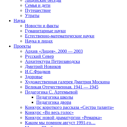
Лицейские беседы
Семья и дети
Путешествие
Утраты
Наука
Новости и факты
Гуманитарные науки
Естественно-математические науки
Наука в лицах
Проекты
Архив «Лицея». 2000 — 2003
Русский Север
Архитектура Петрозаводска
Дмитрий Новиков
И.С.Фрадков
Здоровье
Художественная галерея Дмитрия Москина
Великая Отечественная. 1941 — 1945
Педагогика С. Артемьевой
Педагогика школы
Педагогика двора
Конкурс короткого рассказа «Сестра таланта»
Конкурс «Во весь голос»
Конкурс новой драматургии «Ремарка»
Каким мы помним август 1991-го…