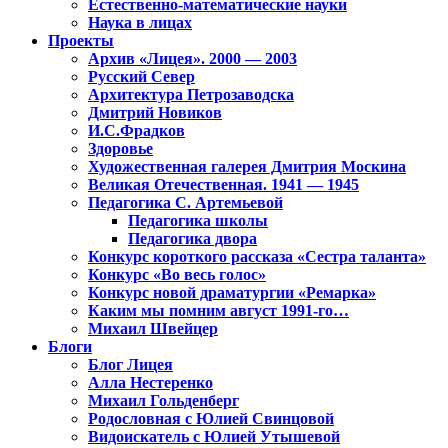
Естественно-математические науки
Наука в лицах
Проекты
Архив «Лицея». 2000 — 2003
Русский Север
Архитектура Петрозаводска
Дмитрий Новиков
И.С.Фрадков
Здоровье
Художественная галерея Дмитрия Москина
Великая Отечественная. 1941 — 1945
Педагогика С. Артемьевой
Педагогика школы
Педагогика двора
Конкурс короткого рассказа «Сестра таланта»
Конкурс «Во весь голос»
Конкурс новой драматургии «Ремарка»
Каким мы помним август 1991-го…
Михаил Швейцер
Блоги
Блог Лицея
Алла Нестеренко
Михаил Гольденберг
Родословная с Юлией Свинцовой
Видоискатель с Юлией Утышевой