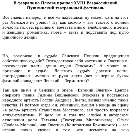
В феврале во Пскове прошел XVIII Всероссийский
Пушкинский театральный фестиваль
Все знаешь наперед, и все же надеешься: ну может хоть на этот
раз Ленского не убьют? Ну как можно – вот такого, с волной
волос на голове, красивого, мечтательного, влюбленного в жизнь
и женщину романтика, поэта – взять и подставить под пулю
циничного денди?
Но, возможно, в судьбе Ленского Пушкин предощущал
собственную судьбу? Отождествляя себя частично с Онегиным,
поэтическую часть души отдал Ленскому? А может он
предвидел в судьбе Ленского судьбу другого поэта,
пострадавшего именно от руки друга (вот и первые буквы
фамилий совпадают: Ленский – Лермонтов)?
Так или иначе а Ленский в опере «Евгений Онегин» Центра
оперного пения Галины Вишневской (Москва) в постановке
народного артиста России Андриса Лиепы, вызвал именно такие
чувства. И потому когда он, убиенный, вышел в конце на сцену
«в роли» артиста Станислава Мостового, зал просто взорвался
аплодисментами. И дело не в том что слабее в актерском
отношении роли Татьяны (Екатерина Миронычева), Ольги
(Любовь Молина), или Онегина (Константина Бржинского) – все
играли ровно, скорее в том, что несмотря на всю