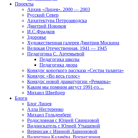
Проекты
Архив «Лицея». 2000 — 2003
Русский Север
Архитектура Петрозаводска
Дмитрий Новиков
И.С.Фрадков
Здоровье
Художественная галерея Дмитрия Москина
Великая Отечественная. 1941 — 1945
Педагогика С. Артемьевой
Педагогика школы
Педагогика двора
Конкурс короткого рассказа «Сестра таланта»
Конкурс «Во весь голос»
Конкурс новой драматургии «Ремарка»
Каким мы помним август 1991-го…
Михаил Швейцер
Блоги
Блог Лицея
Алла Нестеренко
Михаил Гольденберг
Родословная с Юлией Свинцовой
Видоискатель с Юлией Утышевой
Вернисаж с Ириной Ларионовой
Валентина Калачёва. Впечатления