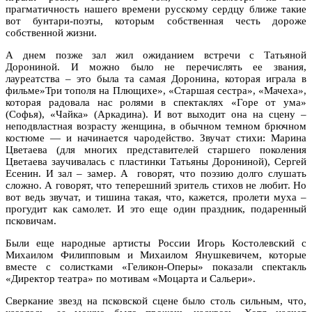
прагматичность нашего времени русскому сердцу ближе такие
вот бунтари-поэты, которым собственная честь дороже
собственной жизни.
А днем позже зал жил ожиданием встречи с Татьяной
Дорониной. И можно было не перечислять ее звания,
лауреатства – это была та самая Доронина, которая играла в
фильме»Три тополя на Плющихе», «Старшая сестра», «Мачеха»,
которая радовала нас ролями в спектаклях «Горе от ума»
(Софья), «Чайка» (Аркадина). И вот выходит она на сцену –
неподвластная возрасту женщина, в обычном темном брючном
костюме — и начинается чародейство. Звучат стихи: Марина
Цветаева (для многих представителей старшего поколения
Цветаева заучивалась с пластинки Татьяны Дорониной), Сергей
Есенин. И зал – замер. А говорят, что поэзию долго слушать
сложно. А говорят, что теперешний зритель стихов не любит. Но
вот ведь звучат, и тишина такая, что, кажется, пролети муха –
прогудит как самолет. И это еще один праздник, подаренный
псковичам.
Были еще народные артисты России Игорь Костолевский с
Михаилом Филипповым и Михаилом Янушкевичем, которые
вместе с солистками «Геликон-Оперы» показали спектакль
«Директор театра» по мотивам «Моцарта и Сальери».
Сверкание звезд на псковской сцене было столь сильным, что,