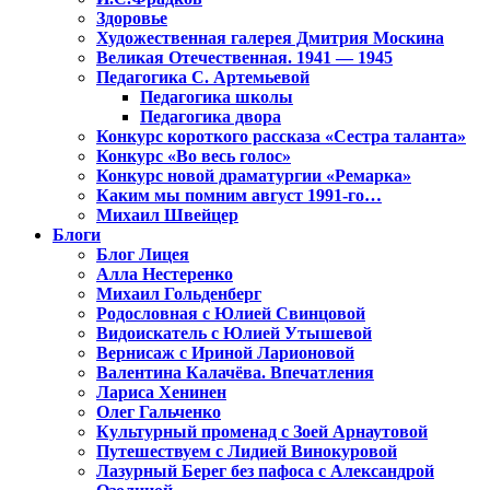
Здоровье
Художественная галерея Дмитрия Москина
Великая Отечественная. 1941 — 1945
Педагогика С. Артемьевой
Педагогика школы
Педагогика двора
Конкурс короткого рассказа «Сестра таланта»
Конкурс «Во весь голос»
Конкурс новой драматургии «Ремарка»
Каким мы помним август 1991-го…
Михаил Швейцер
Блоги
Блог Лицея
Алла Нестеренко
Михаил Гольденберг
Родословная с Юлией Свинцовой
Видоискатель с Юлией Утышевой
Вернисаж с Ириной Ларионовой
Валентина Калачёва. Впечатления
Лариса Хенинен
Олег Гальченко
Культурный променад с Зоей Арнаутовой
Путешествуем с Лидией Винокуровой
Лазурный Берег без пафоса с Александрой