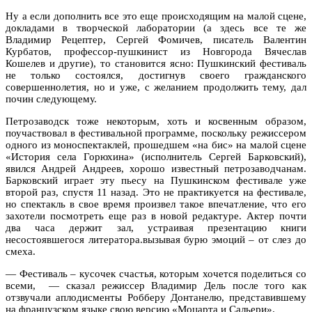
Ну а если дополнить все это еще происходящим на малой сцене,
докладами в творческой лаборатории (а здесь все те же
Владимир Рецептер, Сергей Фомичев, писатель Валентин
Курбатов, профессор-пушкинист из Новгорода Вячеслав
Кошелев и другие), то становится ясно: Пушкинский фестиваль
не только состоялся, достигнув своего гражданского
совершеннолетия, но и уже, с желанием продолжить тему, дал
почин следующему.
Петрозаводск тоже некоторым, хоть и косвенным образом,
поучаствовал в фестивальной программе, поскольку режиссером
одного из моноспектаклей, прошедшем «на бис» на малой сцене
«История села Горюхина» (исполнитель Сергей Барковский),
явился Андрей Андреев, хорошо известный петрозаводчанам.
Барковский играет эту пьесу на Пушкинском фестивале уже
второй раз, спустя 11 назад. Это не практикуется на фестивале,
но спектакль в свое время произвел такое впечатление, что его
захотели посмотреть еще раз в новой редактуре. Актер почти
два часа держит зал, устраивая презентацию книги
несостоявшегося литератора.вызывая бурю эмоций – от слез до
смеха.
— Фестиваль – кусочек счастья, которым хочется поделиться со
всеми, — сказал режиссер Владимир Дель после того как
отзвучали аплодисменты Робберу Донтанелю, представившему
на французском языке свою версию «Моцарта и Сальери».