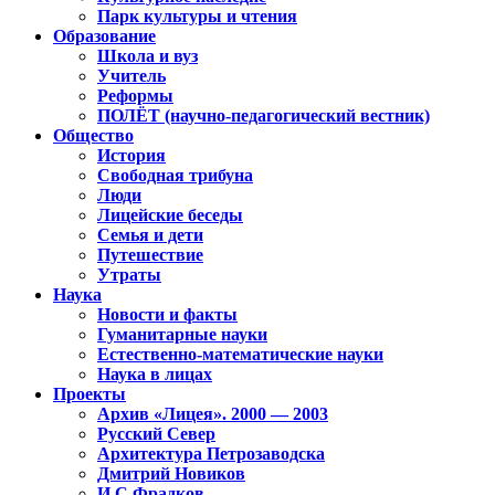
Парк культуры и чтения
Образование
Школа и вуз
Учитель
Реформы
ПОЛЁТ (научно-педагогический вестник)
Общество
История
Свободная трибуна
Люди
Лицейские беседы
Семья и дети
Путешествие
Утраты
Наука
Новости и факты
Гуманитарные науки
Естественно-математические науки
Наука в лицах
Проекты
Архив «Лицея». 2000 — 2003
Русский Север
Архитектура Петрозаводска
Дмитрий Новиков
И.С.Фрадков