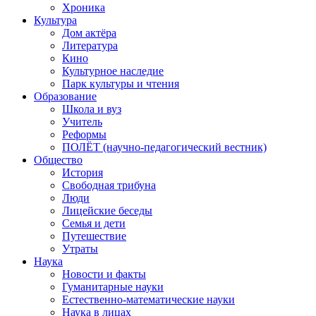
Хроника
Культура
Дом актёра
Литература
Кино
Культурное наследие
Парк культуры и чтения
Образование
Школа и вуз
Учитель
Реформы
ПОЛЁТ (научно-педагогический вестник)
Общество
История
Свободная трибуна
Люди
Лицейские беседы
Семья и дети
Путешествие
Утраты
Наука
Новости и факты
Гуманитарные науки
Естественно-математические науки
Наука в лицах