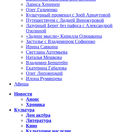
Лариса Хенинен
Олег Гальченко
Культурный променад с Зоей Арнаутовой
Путешествуем с Лидией Винокуровой
Лазурный Берег без пафоса с Александрой
Озолиной
«Задние мысли» Кирилла Олюшкина
Застолье с Владимиром Софиенко
Ирина Савкина
Светлана Артемьева
Наталья Мешкова
Владимир Берштейн
Екатерина Габалова
Олег Липовецкий
Илона Румянцева
Афиша
Новости
Анонс
Хроника
Культура
Дом актёра
Литература
Кино
Культурное наследие