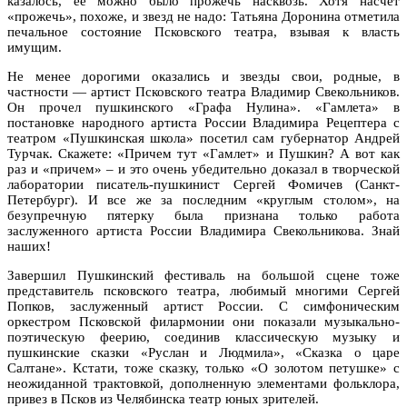
казалось, ее можно было прожечь насквозь. Хотя насчет
«прожечь», похоже, и звезд не надо: Татьяна Доронина отметила
печальное состояние Псковского театра, взывая к власть
имущим.
Не менее дорогими оказались и звезды свои, родные, в
частности — артист Псковского театра Владимир Свекольников.
Он прочел пушкинского «Графа Нулина». «Гамлета» в
постановке народного артиста России Владимира Рецептера с
театром «Пушкинская школа» посетил сам губернатор Андрей
Турчак. Скажете: «Причем тут «Гамлет» и Пушкин? А вот как
раз и «причем» – и это очень убедительно доказал в творческой
лаборатории писатель-пушкинист Сергей Фомичев (Санкт-
Петербург). И все же за последним «круглым столом», на
безупречную пятерку была признана только работа
заслуженного артиста России Владимира Свекольникова. Знай
наших!
Завершил Пушкинский фестиваль на большой сцене тоже
представитель псковского театра, любимый многими Сергей
Попков, заслуженный артист России. С симфоническим
оркестром Псковской филармонии они показали музыкально-
поэтическую феерию, соединив классическую музыку и
пушкинские сказки «Руслан и Людмила», «Сказка о царе
Салтане». Кстати, тоже сказку, только «О золотом петушке» с
неожиданной трактовкой, дополненную элементами фольклора,
привез в Псков из Челябинска театр юных зрителей.