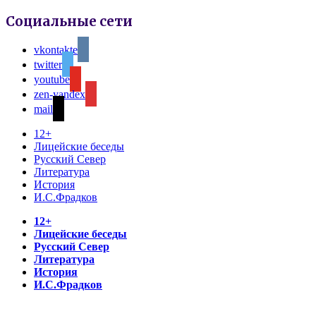
Социальные сети
vkontakte
twitter
youtube
zen-yandex
mail
12+
Лицейские беседы
Русский Север
Литература
История
И.С.Фрадков
12+
Лицейские беседы
Русский Север
Литература
История
И.С.Фрадков