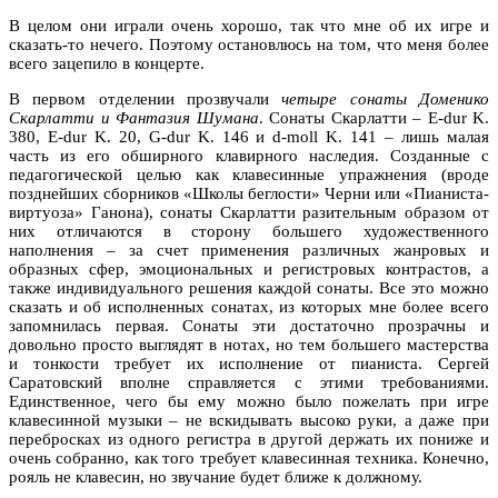
В целом они играли очень хорошо, так что мне об их игре и
сказать-то нечего. Поэтому остановлюсь на том, что меня более
всего зацепило в концерте.
В первом отделении прозвучали
четыре сонаты Доменико
Скарлатти и Фантазия Шумана
. Сонаты Скарлатти – E-dur K.
380, E-dur K. 20, G-dur K. 146 и d-moll K. 141 – лишь малая
часть из его обширного клавирного наследия. Созданные с
педагогической целью как клавесинные упражнения (вроде
позднейших сборников «Школы беглости» Черни или «Пианиста-
виртуоза» Ганона), сонаты Скарлатти разительным образом от
них отличаются в сторону большего художественного
наполнения – за счет применения различных жанровых и
образных сфер, эмоциональных и регистровых контрастов, а
также индивидуального решения каждой сонаты. Все это можно
сказать и об исполненных сонатах, из которых мне более всего
запомнилась первая. Сонаты эти достаточно прозрачны и
довольно просто выглядят в нотах, но тем большего мастерства
и тонкости требует их исполнение от пианиста. Сергей
Саратовский вполне справляется с этими требованиями.
Единственное, чего бы ему можно было пожелать при игре
клавесинной музыки – не вскидывать высоко руки, а даже при
перебросках из одного регистра в другой держать их пониже и
очень собранно, как того требует клавесинная техника. Конечно,
рояль не клавесин, но звучание будет ближе к должному.