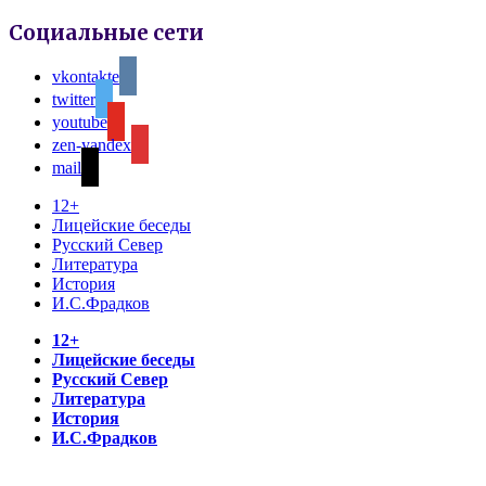
Социальные сети
vkontakte
twitter
youtube
zen-yandex
mail
12+
Лицейские беседы
Русский Север
Литература
История
И.С.Фрадков
12+
Лицейские беседы
Русский Север
Литература
История
И.С.Фрадков