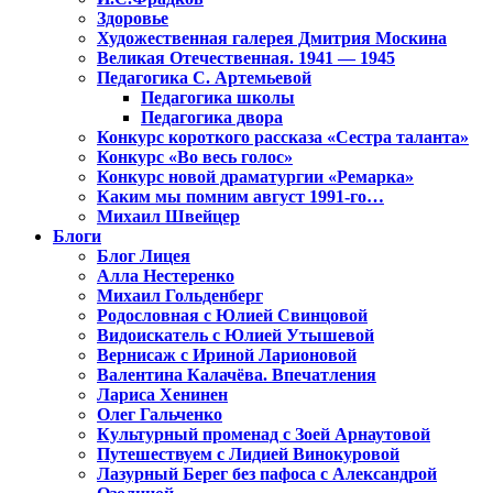
Здоровье
Художественная галерея Дмитрия Москина
Великая Отечественная. 1941 — 1945
Педагогика С. Артемьевой
Педагогика школы
Педагогика двора
Конкурс короткого рассказа «Сестра таланта»
Конкурс «Во весь голос»
Конкурс новой драматургии «Ремарка»
Каким мы помним август 1991-го…
Михаил Швейцер
Блоги
Блог Лицея
Алла Нестеренко
Михаил Гольденберг
Родословная с Юлией Свинцовой
Видоискатель с Юлией Утышевой
Вернисаж с Ириной Ларионовой
Валентина Калачёва. Впечатления
Лариса Хенинен
Олег Гальченко
Культурный променад с Зоей Арнаутовой
Путешествуем с Лидией Винокуровой
Лазурный Берег без пафоса с Александрой