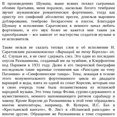
В произведениях Шумана, выше всяких похвал сыгранных
обоими братьями, меня поразило, насколько богато тембрами
звучит шумановское романтическое фортепиано, тогда как
оркестр его симфоний абсолютно пресен, донельзя выровнен
дублировками, темброво бескрасочен и плосок. Благодаря
Шуману в исполнении Саратовских я немного начал любить
фортепиано, и его звук более не кажется мне таким уж
однообразным – все зависит от мастерства создателя музыки и
ее исполнителя.
Также нельзя не сказать теплых слов и об исполнении Н.
Саратовским
рахманиновских «Вариаций на тему Корелли» оп.
42
. Слушая их, я не смог сдержать слез. Это один из последних
опусов Рахманинова, созданный им на чужбине, в Клерфонтене
под Парижем в 1931 году. Далее в его творческой биографии
последовали такие мрачные сочинения как «Рапсодия на тему
Паганини» и «Симфонические танцы». Тема, лежащая в основе
этого монументального фортепианного цикла из двадцати
вариаций и коды, взята из одной из сонат Корелли, которым она
в свою очередь тоже была позаимствована из испанской
народной музыки. Это тема танца Фолия, сурово-сдержанного и
мужественного, немного напоминающего ритмом сарабанду и
чакону. Кроме Корелли до Рахманинова к этой теме обращались
многие композиторы, например, Ф. Куперен, И.С. Бах в
«Крестьянской кантате», Ф. Лист в «Испанской рапсодии» и
многие другие. Обращение же Рахманинова к теме старинного