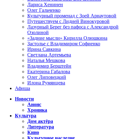
Лариса Хенинен
Олег Гальченко
Культурный променад с Зоей Арнаутовой
Путешествуем с Лидией Винокуровой
Лазурный Берег без пафоса с Александрой
Озолиной
«Задние мысли» Кирилла Олюшкина
Застолье с Владимиром Софиенко
Ирина Савкина
Светлана Артемьева
Наталья Мешкова
Владимир Берштейн
Екатерина Габалова
Олег Липовецкий
Илона Румянцева
Афиша
Новости
Анонс
Хроника
Культура
Дом актёра
Литература
Кино
Культурное наследие