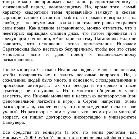
танца можно воспринимать как дань распространенному в
межвоенный период неоклассицизму. Но, кроме того, самый
характер квадратной темы чрезвычайно замкнут и скован;
вариации словно пытаются разбить эти рамки и вырваться на
свободу – но неумолимо квадратная тема все равно сохраняет
свои права. Как влияние заграничного, можно отметить, что в
некоторых вариациях слышен джаз, что потом проявится и в
следующем сочинении, «Рапсодии на тему Паганини». Надо ли
говорить, что исполнение этого произведения Николаем
Саратовским было настолько безупречным, чтобы все это стало
мгновенно ясно и дало повод к вышеизложенному
размышлению.
После концерта Светлана Ивановна подвела меня к пианистам,
чтобы поздравить их и задать несколько вопросов. Но, к
сожалению, людей было много, в основном, с поздравлениями и
просьбами автографа, так что беседы и интервью в такой
сумятице не получилось. Из немногого общения я успел
заметить, что Николай молчалив и несколько неповоротлив (при
феноменальной легкости в игре), а Сергей, напротив, очень
разговорчив, и, скорее всего, это прирожденный педагог или
ученый. Из разговора с ним я узнал, что, несмотря на молодой
возраст, он пишет докторскую диссертацию в университете
Ванкувера.
Все средства от концерта (а это, по моим расчетам, как
минимум 75000 рублей), пошли в стипендиальный фонд школы