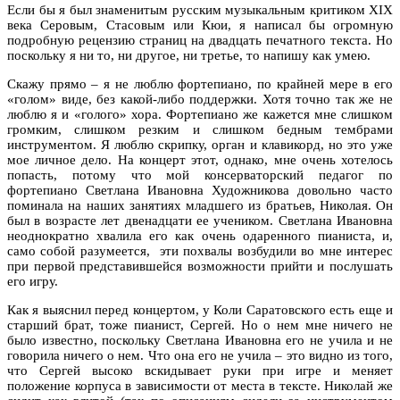
Если бы я был знаменитым русским музыкальным критиком XIX
века Серовым, Стасовым или Кюи, я написал бы огромную
подробную рецензию страниц на двадцать печатного текста. Но
поскольку я ни то, ни другое, ни третье, то напишу как умею.
Скажу прямо – я не люблю фортепиано, по крайней мере в его
«голом» виде, без какой-либо поддержки. Хотя точно так же не
люблю я и «голого» хора. Фортепиано же кажется мне слишком
громким, слишком резким и слишком бедным тембрами
инструментом. Я люблю скрипку, орган и клавикорд, но это уже
мое личное дело. На концерт этот, однако, мне очень хотелось
попасть, потому что мой консерваторский педагог по
фортепиано Светлана Ивановна Художникова довольно часто
поминала на наших занятиях младшего из братьев, Николая. Он
был в возрасте лет двенадцати ее учеником. Светлана Ивановна
неоднократно хвалила его как очень одаренного пианиста, и,
само собой разумеется, эти похвалы возбудили во мне интерес
при первой представившейся возможности прийти и послушать
его игру.
Как я выяснил перед концертом, у Коли Саратовского есть еще и
старший брат, тоже пианист, Сергей. Но о нем мне ничего не
было известно, поскольку Светлана Ивановна его не учила и не
говорила ничего о нем. Что она его не учила – это видно из того,
что Сергей высоко вскидывает руки при игре и меняет
положение корпуса в зависимости от места в тексте. Николай же