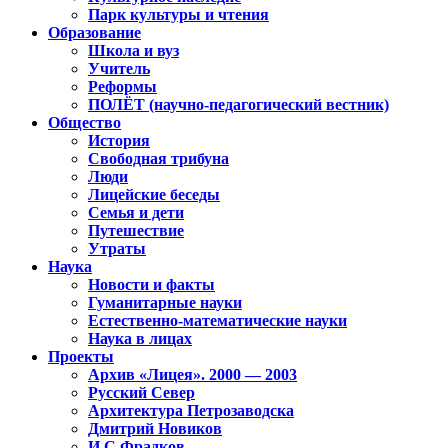
Парк культуры и чтения
Образование
Школа и вуз
Учитель
Реформы
ПОЛЁТ (научно-педагогический вестник)
Общество
История
Свободная трибуна
Люди
Лицейские беседы
Семья и дети
Путешествие
Утраты
Наука
Новости и факты
Гуманитарные науки
Естественно-математические науки
Наука в лицах
Проекты
Архив «Лицея». 2000 — 2003
Русский Север
Архитектура Петрозаводска
Дмитрий Новиков
И.С.Фрадков