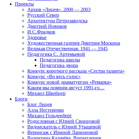
Проекты
Архив «Лицея». 2000 — 2003
Русский Север
Архитектура Петрозаводска
Дмитрий Новиков
И.С.Фрадков
Здоровье
Художественная галерея Дмитрия Москина
Великая Отечественная. 1941 — 1945
Педагогика С. Артемьевой
Педагогика школы
Педагогика двора
Конкурс короткого рассказа «Сестра таланта»
Конкурс «Во весь голос»
Конкурс новой драматургии «Ремарка»
Каким мы помним август 1991-го…
Михаил Швейцер
Блоги
Блог Лицея
Алла Нестеренко
Михаил Гольденберг
Родословная с Юлией Свинцовой
Видоискатель с Юлией Утышевой
Вернисаж с Ириной Ларионовой
Валентина Калачёва. Впечатления