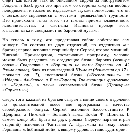
сидит как влитой (так по описаниям сидели за инструментом
Гендель и Бах), руки его при этом со стороны кажутся вообще
неподвижны; и только по издаваемым звукам понимаешь, что он
с легкостью справляется с местами чрезвычайной трудности.
Это происходит из-за того, что таковы приемы клавесинного
исполнительства, а Светлана Ивановна прежде всего
клавесинистка и специалист по барочной музыке.
Но теперь к тому, что представлял собою собственно сам
концерт. Он состоял из двух отделений, по отделению «на
брата»; первое исполнял старший брат Сергей, второе младший,
Николай. Произведения, составившие программу, условно
можно было разделить на следующие блоки: барокко (ч
етыре
сонаты Скарлатти и «Вариации на тему Корелли» оp. 42
Рахманинова
), блок из произведений
Шумана
(
фантазия оp 17 и
токката оp. 7
), «испанский блок» (
«Воспоминание» из
«Иберии» Альбениса и Бизе-Горовиц Транскрипция фрагмента
из «Кармен»
), а также «современный блок» (
Прокофьев
«Сарказмы»
).
Сверх того каждый из братьев сыграл в конце своего отделения
по дополнительной пьесе вне программы в качестве
своеобразного бонуса: Сергей исполнил Бассо-остинато Р.
Щедрина, а Николай – Большой вальс Es-dur Ф. Шопена. В
самом конце оба брата на двух роялях (первую партию играл
старший) исполнили Фантазию А. Цфасмана на тему песни
Гершвина «Любимый мой», к вящему удовольствию аудитории.