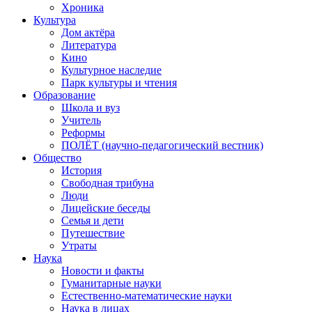
Хроника
Культура
Дом актёра
Литература
Кино
Культурное наследие
Парк культуры и чтения
Образование
Школа и вуз
Учитель
Реформы
ПОЛЁТ (научно-педагогический вестник)
Общество
История
Свободная трибуна
Люди
Лицейские беседы
Семья и дети
Путешествие
Утраты
Наука
Новости и факты
Гуманитарные науки
Естественно-математические науки
Наука в лицах