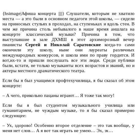
{hsimage|Афиша концерта ||||} Слушатели, которым не хватило
места — а это были в основном педагоги этой школы, — сидели
на приносных стульях в проходах, на ступеньках и вдоль стен. В
чем же причина столь небывалого в наше время аншлага на
концерте классической музыки? Причина в том, что
выступавшие в зале ДХМШ в этот архиморозный вечер
пианисты
Сергей и Николай Саратовские
когда-то сами
окончили эту школу, ныне они лауреаты различных
международных конкурсов, и школа ими по праву гордится. И
вот,их-то и пришли послушать все эти люди. Среди публики
были, кстати, не только музыканты всех возрастов и званий, но и
актеры местного драматического театра.
Если бы я был учащимся профтехучилища, я бы сказал об этом
концерте:
– А чего, прикольно пацаны играют… Я тоже так могу!
Если бы я был студентом музыкального училища или
гуманитарием, не чуждым музыке, то я бы сказал примерно
следующее:
– Ух, здорово! Особенно второе отделение – это так вообще, у
меня нет слов… А я вот так играть не умею… Эх, эх…