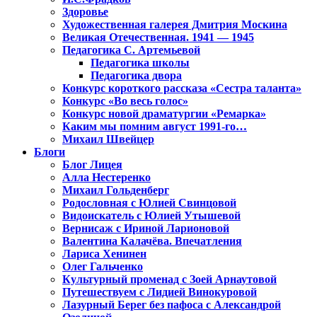
Здоровье
Художественная галерея Дмитрия Москина
Великая Отечественная. 1941 — 1945
Педагогика С. Артемьевой
Педагогика школы
Педагогика двора
Конкурс короткого рассказа «Сестра таланта»
Конкурс «Во весь голос»
Конкурс новой драматургии «Ремарка»
Каким мы помним август 1991-го…
Михаил Швейцер
Блоги
Блог Лицея
Алла Нестеренко
Михаил Гольденберг
Родословная с Юлией Свинцовой
Видоискатель с Юлией Утышевой
Вернисаж с Ириной Ларионовой
Валентина Калачёва. Впечатления
Лариса Хенинен
Олег Гальченко
Культурный променад с Зоей Арнаутовой
Путешествуем с Лидией Винокуровой
Лазурный Берег без пафоса с Александрой