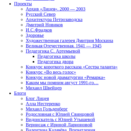
Проекты
Архив «Лицея». 2000 — 2003
Русский Север
Архитектура Петрозаводска
Дмитрий Новиков
И.С.Фрадков
Здоровье
Художественная галерея Дмитрия Москина
Великая Отечественная. 1941 — 1945
Педагогика С. Артемьевой
Педагогика школы
Педагогика двора
Конкурс короткого рассказа «Сестра таланта»
Конкурс «Во весь голос»
Конкурс новой драматургии «Ремарка»
Каким мы помним август 1991-го…
Михаил Швейцер
Блоги
Блог Лицея
Алла Нестеренко
Михаил Гольденберг
Родословная с Юлией Свинцовой
Видоискатель с Юлией Утышевой
Вернисаж с Ириной Ларионовой
Валентина Калачёва. Впечатления