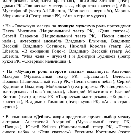
мастерская», «Королева красоты»), Людмилы Зотовой (театр
драмы РК «Творческая мастерская», «Королева красоты»), Айны
Мустафиной (театр Ad Liberum, “Моя жена – лгунья!»), Марины
Збуржинской (Театр кукол РК, «Аня в стране чудес»).
• На «Онежскую маску» за
лучшую мужскую роль
претендуют
Пекка Микшиев (Национальный театр РК, «Дело святое»),
Сергей Лавренов (Национальный театр РК, «Песни синего
неба»), актерский ансамбль Владимир Елымчев, Владимир
Весский, Владимир Сотников, Николай Королев (театр Ad
Liberum, «В ожидании Годо»), Владимир Весский (театр Ad
Liberum, “Моя жена – лгунья!») и Дмитрий Будников (Театр
кукол РК, «Скверный мальчишка»).
• На
«Лучшую роль второго плана»
выдвинуты Анатолий
Макаров (Музыкальный театр РК, «Травиата»), Вячеслав
Поляков (Национальный театр РК, «Песни синего неба»), Сергей
Кудимов и Владимир Мойковский (театр драмы РК «Творческая
мастерская», «Голый король»), Дмитрий Максимов и Евгений
Костин (театр драмы РК «Творческая мастерская», «Королева
красоты»), Владимир Тимонин (Театр кукол РК, «Аня в стране
чудес»).
• В номинации
«Дебют»
жюри предстоит сделать выбор между
актерами Анастасией Авериной (Музыкальный театр РК,
«Паяцы»), Юлией Куйкка (Национальный театр РК, «Песни
синего неба» и «Дело сваятое»), Евгением Костиным (театр