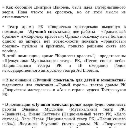
• Как сообщил Дмитрий Цвибель, была идея альтернативного
жюри. Пока что-то не срослось, но от этой мысли не
отказываются.
• Театр драмы РК «Творческая мастерская» выдвинул в
номинации
"Лучший спектакль»
две работы – «Гранатовый
браслет» и «Королеву красоты». Однако поскольку из-за болезни
одного из актеров нет возможности показать «Гранатовый
браслет» публике и критикам, принято решение снять его
вообще.
В этой номинации, кроме "Королевы красоты", представлены
«Щелкунчик» Музыкального театра РК, «Песни синего неба»
Национального театра РК и «В ожидании Годо»
негосударственного авторского театра Ad Liberum.
• В номинации
«Лучший спектакль для детей и юношества»
выдвинуты два спектакля «Голый король» театра драмы РК
«Творческая мастерская» и «Аня в стране чудес» Театра кукол
РК.
• В номинации
«Лучшая женская роль»
жюри будет оценивать
работы Эльвины Муллиной (Музыкальный театр РК,
«Травиата»), Виено Кеттунен (Национальный театр РК, «Дело
святое»), Элли Нярья (Национальный театр РК, «Песни синего
неба»), Людмилы Баулиной (театр драмы РК «Творческая