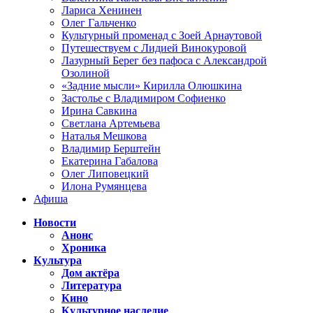
Лариса Хенинен
Олег Гальченко
Культурный променад с Зоей Арнаутовой
Путешествуем с Лидией Винокуровой
Лазурный Берег без пафоса с Александрой
Озолиной
«Задние мысли» Кирилла Олюшкина
Застолье с Владимиром Софиенко
Ирина Савкина
Светлана Артемьева
Наталья Мешкова
Владимир Берштейн
Екатерина Габалова
Олег Липовецкий
Илона Румянцева
Афиша
Новости
Анонс
Хроника
Культура
Дом актёра
Литература
Кино
Культурное наследие