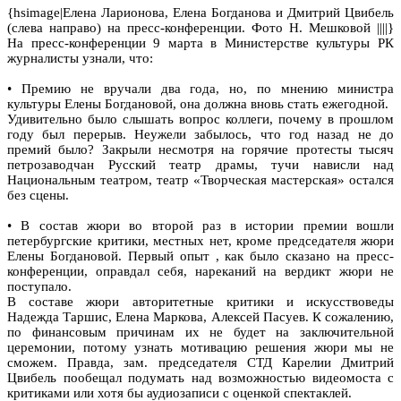
{hsimage|Елена Ларионова, Елена Богданова и Дмитрий Цвибель
(слева направо) на пресс-конференции. Фото Н. Мешковой ||||}
На пресс-конференции 9 марта в Министерстве культуры РК
журналисты узнали, что:
• Премию не вручали два года, но, по мнению министра
культуры Елены Богдановой, она должна вновь стать ежегодной.
Удивительно было слышать вопрос коллеги, почему в прошлом
году был перерыв. Неужели забылось, что год назад не до
премий было? Закрыли несмотря на горячие протесты тысяч
петрозаводчан Русский театр драмы, тучи нависли над
Национальным театром, театр «Творческая мастерская» остался
без сцены.
• В состав жюри во второй раз в истории премии вошли
петербургские критики, местных нет, кроме председателя жюри
Елены Богдановой. Первый опыт , как было сказано на пресс-
конференции, оправдал себя, нареканий на вердикт жюри не
поступало.
В составе жюри авторитетные критики и искусствоведы
Надежда Таршис, Елена Маркова, Алексей Пасуев. К сожалению,
по финансовым причинам их не будет на заключительной
церемонии, потому узнать мотивацию решения жюри мы не
сможем. Правда, зам. председателя СТД Карелии Дмитрий
Цвибель пообещал подумать над возможностью видеомоста с
критиками или хотя бы аудиозаписи с оценкой спектаклей.