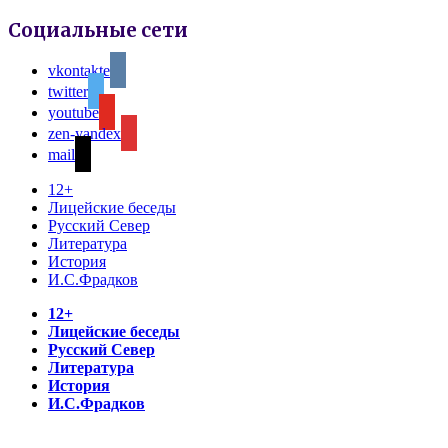
Социальные сети
vkontakte
twitter
youtube
zen-yandex
mail
12+
Лицейские беседы
Русский Север
Литература
История
И.С.Фрадков
12+
Лицейские беседы
Русский Север
Литература
История
И.С.Фрадков