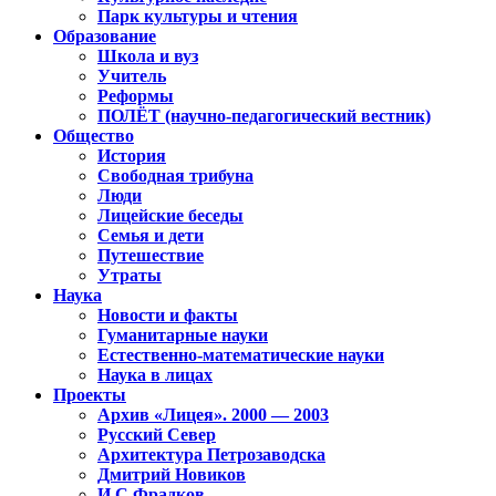
Парк культуры и чтения
Образование
Школа и вуз
Учитель
Реформы
ПОЛЁТ (научно-педагогический вестник)
Общество
История
Свободная трибуна
Люди
Лицейские беседы
Семья и дети
Путешествие
Утраты
Наука
Новости и факты
Гуманитарные науки
Естественно-математические науки
Наука в лицах
Проекты
Архив «Лицея». 2000 — 2003
Русский Север
Архитектура Петрозаводска
Дмитрий Новиков
И.С.Фрадков