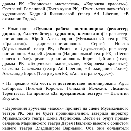
драмы РК «Творческая мастерская», «Королева красоты»),
Светланой Романовой (Театр кукол РК, «Пусть меня научат!») и
художником Кадрией Биккинеевой (театр Ad Liberum, «В
ожидании Годо»).
• Номинация
«Лучшая работа постановщика (режиссер,
дирижер, балетмейстер, художник, композитор)"
: режиссер-
постановщик Юрий Александров (Музыкальный театр РК,
«Травиата»), дирижер-постановщик Сергей Иньков
(Музыкальный театр РК, «Ромео и Джульетта»), режиссер-
постанощик Андрей Дежонов (Национальный театр РК, «Песни
синего неба»), режиссер-постановщик Борис Цейтлин (театр
драмы РК «Творческая мастерская», «Королева красоты»),
Снежана Савельева (театр Ad Liberum, «В ожидании Годо»),
Александр Борок (Театр кукол РК, «Аня в стране чудес»).
• На премию
«За честь и достоинство»
номинированы Рауза
Сабирова, Николай Королев, Геннадий Мелехин, Людмила
Терентьева. На премию
«За преданность театру»
— Валентин
Рябухин.
• Церемония вручения «масок» пройдет на сцене Музыкального
театра РК, она не будет провинциальной, заверила директор
Музыкального театра Елена Ларионова. Вести ее будут прима-
балерина Мариинского театра Дарья Павленко вместе с солистом
нашего театра Владимиром Варнавой. Оба они обладатели