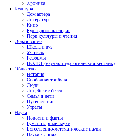
Хроника
Культура
Дом актёра
Литература
Кино
Культурное наследие
Парк культуры и чтения
Образование
Школа и вуз
Учитель
Реформы
ПОЛЁТ (научно-педагогический вестник)
Общество
История
Свободная трибуна
Люди
Лицейские беседы
Семья и дети
Путешествие
Утраты
Наука
Новости и факты
Гуманитарные науки
Естественно-математические науки
Наука в лицах