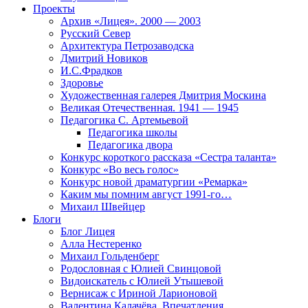
Проекты
Архив «Лицея». 2000 — 2003
Русский Север
Архитектура Петрозаводска
Дмитрий Новиков
И.С.Фрадков
Здоровье
Художественная галерея Дмитрия Москина
Великая Отечественная. 1941 — 1945
Педагогика С. Артемьевой
Педагогика школы
Педагогика двора
Конкурс короткого рассказа «Сестра таланта»
Конкурс «Во весь голос»
Конкурс новой драматургии «Ремарка»
Каким мы помним август 1991-го…
Михаил Швейцер
Блоги
Блог Лицея
Алла Нестеренко
Михаил Гольденберг
Родословная с Юлией Свинцовой
Видоискатель с Юлией Утышевой
Вернисаж с Ириной Ларионовой
Валентина Калачёва. Впечатления