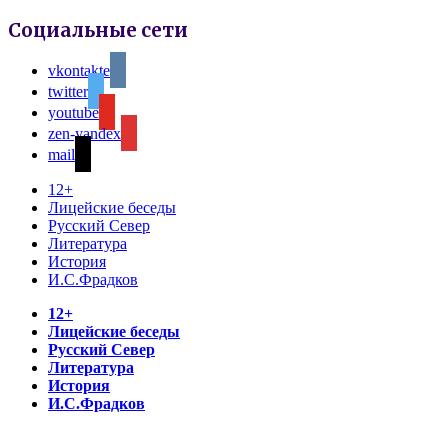
Социальные сети
vkontakte
twitter
youtube
zen-yandex
mail
12+
Лицейские беседы
Русский Север
Литература
История
И.С.Фрадков
12+
Лицейские беседы
Русский Север
Литература
История
И.С.Фрадков