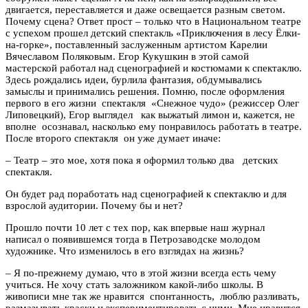
двигается, переставляется и даже освещается разным светом.
Почему сцена? Ответ прост – только что в Национальном театре
с успехом прошел детский спектакль «Приключения в лесу Ёлки-
на-горке», поставленный заслуженным артистом Карелии
Вячеславом Поляковым. Егор Кукушкин в этой самой
мастерской работал над сценографией и костюмами к спектаклю.
Здесь рождались идеи, бурлила фантазия, обдумывались
замыслы и принимались решения. Помню, после оформления
первого в его жизни спектакля «Снежное чудо» (режиссер Олег
Липовецкий), Егор выглядел как выжатый лимон и, кажется, не
вполне осознавал, насколько ему понравилось работать в театре.
После второго спектакля он уже думает иначе:
– Театр – это мое, хотя пока я оформил только два детских
спектакля.
Он будет рад поработать над сценографией к спектаклю и для
взрослой аудитории. Почему бы и нет?
Прошло почти 10 лет с тех пор, как впервые наш журнал
написал о появившемся тогда в Петрозаводске молодом
художнике. Что изменилось в его взглядах на жизнь?
– Я по-прежнему думаю, что в этой жизни всегда есть чему
учиться. Не хочу стать заложником какой-либо школы. В
живописи мне так же нравится спонтанность, люблю разливать,
размазывать краски и экспериментировать с ними. Мне нравится