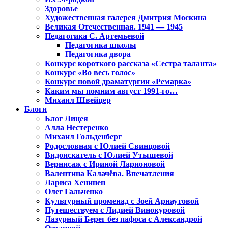
Здоровье
Художественная галерея Дмитрия Москина
Великая Отечественная. 1941 — 1945
Педагогика С. Артемьевой
Педагогика школы
Педагогика двора
Конкурс короткого рассказа «Сестра таланта»
Конкурс «Во весь голос»
Конкурс новой драматургии «Ремарка»
Каким мы помним август 1991-го…
Михаил Швейцер
Блоги
Блог Лицея
Алла Нестеренко
Михаил Гольденберг
Родословная с Юлией Свинцовой
Видоискатель с Юлией Утышевой
Вернисаж с Ириной Ларионовой
Валентина Калачёва. Впечатления
Лариса Хенинен
Олег Гальченко
Культурный променад с Зоей Арнаутовой
Путешествуем с Лидией Винокуровой
Лазурный Берег без пафоса с Александрой