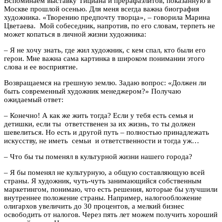
Вспоминаем выставку Тициана и прерафаэлитов, показанную в
Москве прошлой осенью. Для меня всегда важна биография
художника. «Творению предпочту творца», – говорила Марина
Цветаева. Мой собеседник, напротив, по его словам, терпеть не
может копаться в личной жизни художника:
– Я не хочу знать, где жил художник, с кем спал, кто были его
герои. Мне важна сама картинка в широком понимании этого
слова и ее восприятие.
Возвращаемся на грешную землю. Задаю вопрос: «Должен ли
быть современный художник менеджером?» Получаю
ожидаемый ответ:
– Конечно! А как же жить тогда? Если у тебя есть семья и
детишки, если ты ответственен за их жизнь, то ты должен
шевелиться. Но есть и другой путь – полностью принадлежать
искусству, не иметь семьи и ответственности и тогда уж…
– Что бы ты поменял в культурной жизни нашего города?
– Я бы поменял не культурную, а общую составляющую всей
страны. Я художник, чуть-чуть занимающийся собственным
маркетингом, понимаю, что есть решения, которые бы улучшили
внутреннее положение страны. Например, налогообложение
олигархов увеличить до 30 процентов, а мелкий бизнес
освободить от налогов. Через пять лет можем получить хороший