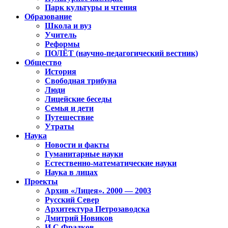
Парк культуры и чтения
Образование
Школа и вуз
Учитель
Реформы
ПОЛЁТ (научно-педагогический вестник)
Общество
История
Свободная трибуна
Люди
Лицейские беседы
Семья и дети
Путешествие
Утраты
Наука
Новости и факты
Гуманитарные науки
Естественно-математические науки
Наука в лицах
Проекты
Архив «Лицея». 2000 — 2003
Русский Север
Архитектура Петрозаводска
Дмитрий Новиков
И.С.Фрадков