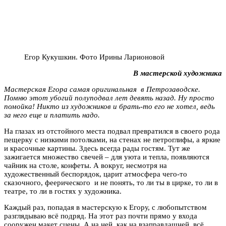
Егор Кукушкин. Фото Ирины Ларионовой
В мастерской художника
Мастерская Егора самая оригинальная в Петрозаводске.
Помню этот убогий полуподвал лет девять назад. Ну просто
помойка! Никто из художников и брать-то его не хотел, ведь
за него еще и платить надо.
На глазах из отстойного места подвал превратился в своего рода
пещерку с низкими потолками, на стенах не петроглифы, а яркие
и красочные картины. Здесь всегда рады гостям. Тут же
зажигается множество свечей – для уюта и тепла, появляются
чайник на столе, конфеты. А вокруг, несмотря на
художественный беспорядок, царит атмосфера чего-то
сказочного, феерического и не понять, то ли ты в цирке, то ли в
театре, то ли в гостях у художника.
Каждый раз, попадая в мастерскую к Егору, с любопытством
разглядываю всё подряд. На этот раз почти прямо у входа
сооружен макет сцены. А на ней, как на взаправдашней, всё