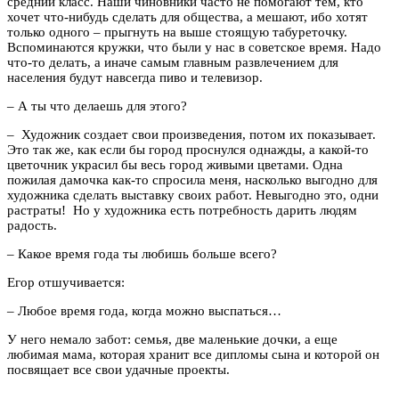
средний класс. Наши чиновники часто не помогают тем, кто
хочет что-нибудь сделать для общества, а мешают, ибо хотят
только одного – прыгнуть на выше стоящую табуреточку.
Вспоминаются кружки, что были у нас в советское время. Надо
что-то делать, а иначе самым главным развлечением для
населения будут навсегда пиво и телевизор.
– А ты что делаешь для этого?
– Художник создает свои произведения, потом их показывает.
Это так же, как если бы город проснулся однажды, а какой-то
цветочник украсил бы весь город живыми цветами. Одна
пожилая дамочка как-то спросила меня, насколько выгодно для
художника сделать выставку своих работ. Невыгодно это, одни
растраты! Но у художника есть потребность дарить людям
радость.
– Какое время года ты любишь больше всего?
Егор отшучивается:
– Любое время года, когда можно выспаться…
У него немало забот: семья, две маленькие дочки, а еще
любимая мама, которая хранит все дипломы сына и которой он
посвящает все свои удачные проекты.