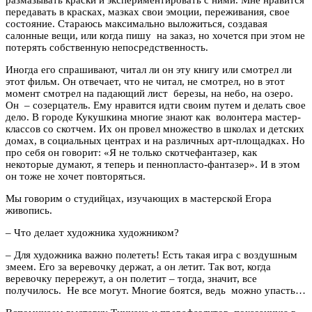
передавать в красках, мазках свои эмоции, переживания, свое
состояние. Стараюсь максимально выложиться, создавая
салонные вещи, или когда пишу на заказ, но хочется при этом не
потерять собственную непосредственность.
Иногда его спрашивают, читал ли он эту книгу или смотрел ли
этот фильм. Он отвечает, что не читал, не смотрел, но в этот
момент смотрел на падающий лист березы, на небо, на озеро.
Он – созерцатель. Ему нравится идти своим путем и делать свое
дело. В городе Кукушкина многие знают как волонтера мастер-
классов со скотчем. Их он провел множество в школах и детских
домах, в социальных центрах и на различных арт-площадках. Но
про себя он говорит: «Я не только скотчефантазер, как
некоторые думают, я теперь и пеннопласто-фантазер». И в этом
он тоже не хочет повторяться.
Мы говорим о студийцах, изучающих в мастерской Егора
живопись.
– Что делает художника художником?
– Для художника важно полететь! Есть такая игра с воздушным
змеем. Его за веревочку держат, а он летит. Так вот, когда
веревочку перережут, а он полетит – тогда, значит, все
получилось. Не все могут. Многие боятся, ведь можно упасть…