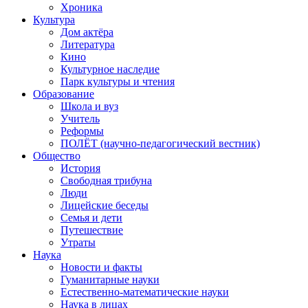
Хроника
Культура
Дом актёра
Литература
Кино
Культурное наследие
Парк культуры и чтения
Образование
Школа и вуз
Учитель
Реформы
ПОЛЁТ (научно-педагогический вестник)
Общество
История
Свободная трибуна
Люди
Лицейские беседы
Семья и дети
Путешествие
Утраты
Наука
Новости и факты
Гуманитарные науки
Естественно-математические науки
Наука в лицах