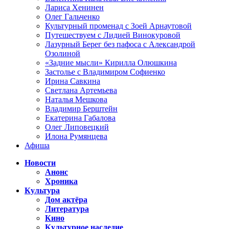
Лариса Хенинен
Олег Гальченко
Культурный променад с Зоей Арнаутовой
Путешествуем с Лидией Винокуровой
Лазурный Берег без пафоса с Александрой
Озолиной
«Задние мысли» Кирилла Олюшкина
Застолье с Владимиром Софиенко
Ирина Савкина
Светлана Артемьева
Наталья Мешкова
Владимир Берштейн
Екатерина Габалова
Олег Липовецкий
Илона Румянцева
Афиша
Новости
Анонс
Хроника
Культура
Дом актёра
Литература
Кино
Культурное наследие