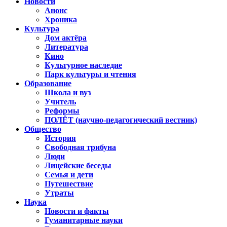
Новости
Анонс
Хроника
Культура
Дом актёра
Литература
Кино
Культурное наследие
Парк культуры и чтения
Образование
Школа и вуз
Учитель
Реформы
ПОЛЁТ (научно-педагогический вестник)
Общество
История
Свободная трибуна
Люди
Лицейские беседы
Семья и дети
Путешествие
Утраты
Наука
Новости и факты
Гуманитарные науки