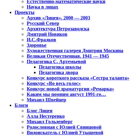
Естественно-математические науки
Наука в лицах
Проекты
Архив «Лицея». 2000 — 2003
Русский Север
Архитектура Петрозаводска
Дмитрий Новиков
И.С.Фрадков
Здоровье
Художественная галерея Дмитрия Москина
Великая Отечественная. 1941 — 1945
Педагогика С. Артемьевой
Педагогика школы
Педагогика двора
Конкурс короткого рассказа «Сестра таланта»
Конкурс «Во весь голос»
Конкурс новой драматургии «Ремарка»
Каким мы помним август 1991-го…
Михаил Швейцер
Блоги
Блог Лицея
Алла Нестеренко
Михаил Гольденберг
Родословная с Юлией Свинцовой
Видоискатель с Юлией Утышевой