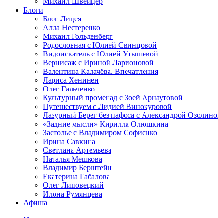
Михаил Швейцер
Блоги
Блог Лицея
Алла Нестеренко
Михаил Гольденберг
Родословная с Юлией Свинцовой
Видоискатель с Юлией Утышевой
Вернисаж с Ириной Ларионовой
Валентина Калачёва. Впечатления
Лариса Хенинен
Олег Гальченко
Культурный променад с Зоей Арнаутовой
Путешествуем с Лидией Винокуровой
Лазурный Берег без пафоса с Александрой Озолино
«Задние мысли» Кирилла Олюшкина
Застолье с Владимиром Софиенко
Ирина Савкина
Светлана Артемьева
Наталья Мешкова
Владимир Берштейн
Екатерина Габалова
Олег Липовецкий
Илона Румянцева
Афиша