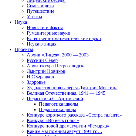
Лицейские беседы
Семья и дети
Путешествие
Утраты
Наука
Новости и факты
Гуманитарные науки
Естественно-математические науки
Наука в лицах
Проекты
Архив «Лицея». 2000 — 2003
Русский Север
Архитектура Петрозаводска
Дмитрий Новиков
И.С.Фрадков
Здоровье
Художественная галерея Дмитрия Москина
Великая Отечественная. 1941 — 1945
Педагогика С. Артемьевой
Педагогика школы
Педагогика двора
Конкурс короткого рассказа «Сестра таланта»
Конкурс «Во весь голос»
Конкурс новой драматургии «Ремарка»
Каким мы помним август 1991-го…