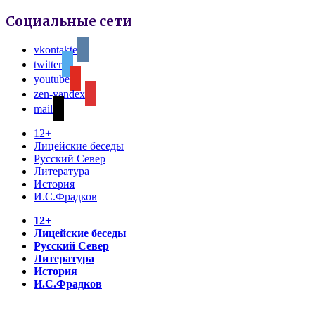
Социальные сети
vkontakte
twitter
youtube
zen-yandex
mail
12+
Лицейские беседы
Русский Север
Литература
История
И.С.Фрадков
12+
Лицейские беседы
Русский Север
Литература
История
И.С.Фрадков