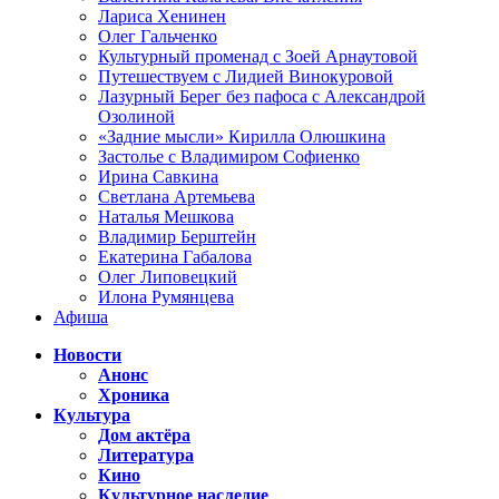
Лариса Хенинен
Олег Гальченко
Культурный променад с Зоей Арнаутовой
Путешествуем с Лидией Винокуровой
Лазурный Берег без пафоса с Александрой
Озолиной
«Задние мысли» Кирилла Олюшкина
Застолье с Владимиром Софиенко
Ирина Савкина
Светлана Артемьева
Наталья Мешкова
Владимир Берштейн
Екатерина Габалова
Олег Липовецкий
Илона Румянцева
Афиша
Новости
Анонс
Хроника
Культура
Дом актёра
Литература
Кино
Культурное наследие