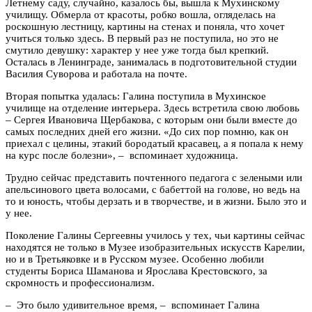
Летнему саду, случайно, казалось бы, вышла к Мухинскому
училищу. Обмерла от красоты, робко вошла, огляделась на
роскошную лестницу, картины на стенах и поняла, что хочет
учиться только здесь. В первый раз не поступила, но это не
смутило девушку: характер у нее уже тогда был крепкий.
Осталась в Ленинграде, занималась в подготовительной студии
Василия Суворова и работала на почте.
Вторая попытка удалась: Галина поступила в Мухинское
училище на отделение интерьера. Здесь встретила свою любовь
– Сергея Ивановича Щербакова, с которым они были вместе до
самых последних дней его жизни. «До сих пор помню, как он
приехал с целины, этакий бородатый красавец, а я попала к нему
на курс после болезни», – вспоминает художница.
Трудно сейчас представить почтенного педагога с зелеными или
апельсинового цвета волосами, с бабеттой на голове, но ведь на
то и юность, чтобы дерзать и в творчестве, и в жизни. Было это и
у нее.
Поколение Галины Сергеевны училось у тех, чьи картины сейчас
находятся не только в Музее изобразительных искусств Карелии,
но и в Третьяковке и в Русском музее. Особенно любили
студенты Бориса Шаманова и Ярослава Крестовского, за
скромность и профессионализм.
– Это было удивительное время, – вспоминает Галина