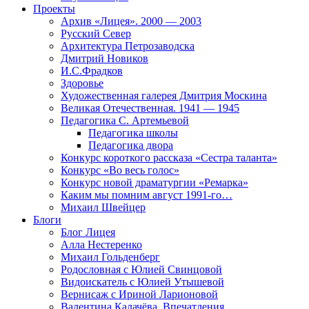
Проекты
Архив «Лицея». 2000 — 2003
Русский Север
Архитектура Петрозаводска
Дмитрий Новиков
И.С.Фрадков
Здоровье
Художественная галерея Дмитрия Москина
Великая Отечественная. 1941 — 1945
Педагогика С. Артемьевой
Педагогика школы
Педагогика двора
Конкурс короткого рассказа «Сестра таланта»
Конкурс «Во весь голос»
Конкурс новой драматургии «Ремарка»
Каким мы помним август 1991-го…
Михаил Швейцер
Блоги
Блог Лицея
Алла Нестеренко
Михаил Гольденберг
Родословная с Юлией Свинцовой
Видоискатель с Юлией Утышевой
Вернисаж с Ириной Ларионовой
Валентина Калачёва. Впечатления