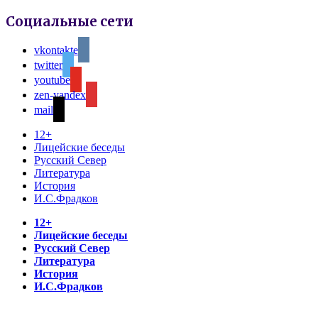
Социальные сети
vkontakte
twitter
youtube
zen-yandex
mail
12+
Лицейские беседы
Русский Север
Литература
История
И.С.Фрадков
12+
Лицейские беседы
Русский Север
Литература
История
И.С.Фрадков