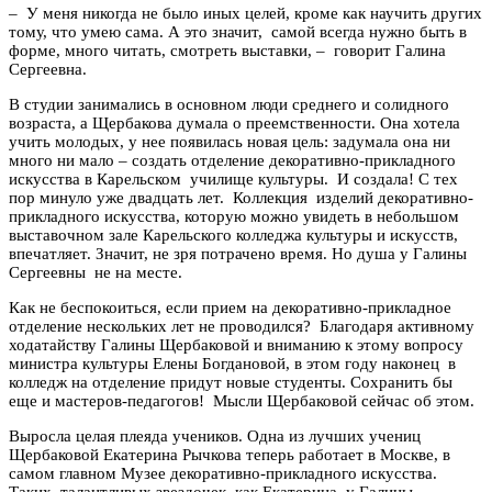
– У меня никогда не было иных целей, кроме как научить других
тому, что умею сама. А это значит, самой всегда нужно быть в
форме, много читать, смотреть выставки, – говорит Галина
Сергеевна.
В студии занимались в основном люди среднего и солидного
возраста, а Щербакова думала о преемственности. Она хотела
учить молодых, у нее появилась новая цель: задумала она ни
много ни мало – создать отделение декоративно-прикладного
искусства в Карельском училище культуры. И создала! С тех
пор минуло уже двадцать лет. Коллекция изделий декоративно-
прикладного искусства, которую можно увидеть в небольшом
выставочном зале Карельского колледжа культуры и искусств,
впечатляет. Значит, не зря потрачено время. Но душа у Галины
Сергеевны не на месте.
Как не беспокоиться, если прием на декоративно-прикладное
отделение нескольких лет не проводился? Благодаря активному
ходатайству Галины Щербаковой и вниманию к этому вопросу
министра культуры Елены Богдановой, в этом году наконец в
колледж на отделение придут новые студенты. Сохранить бы
еще и мастеров-педагогов! Мысли Щербаковой сейчас об этом.
Выросла целая плеяда учеников. Одна из лучших учениц
Щербаковой Екатерина Рычкова теперь работает в Москве, в
самом главном Музее декоративно-прикладного искусства.
Таких талантливых звездочек, как Екатерина, у Галины