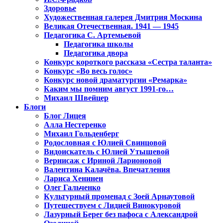
Здоровье
Художественная галерея Дмитрия Москина
Великая Отечественная. 1941 — 1945
Педагогика С. Артемьевой
Педагогика школы
Педагогика двора
Конкурс короткого рассказа «Сестра таланта»
Конкурс «Во весь голос»
Конкурс новой драматургии «Ремарка»
Каким мы помним август 1991-го…
Михаил Швейцер
Блоги
Блог Лицея
Алла Нестеренко
Михаил Гольденберг
Родословная с Юлией Свинцовой
Видоискатель с Юлией Утышевой
Вернисаж с Ириной Ларионовой
Валентина Калачёва. Впечатления
Лариса Хенинен
Олег Гальченко
Культурный променад с Зоей Арнаутовой
Путешествуем с Лидией Винокуровой
Лазурный Берег без пафоса с Александрой