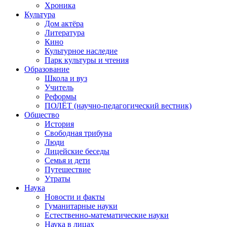
Хроника
Культура
Дом актёра
Литература
Кино
Культурное наследие
Парк культуры и чтения
Образование
Школа и вуз
Учитель
Реформы
ПОЛЁТ (научно-педагогический вестник)
Общество
История
Свободная трибуна
Люди
Лицейские беседы
Семья и дети
Путешествие
Утраты
Наука
Новости и факты
Гуманитарные науки
Естественно-математические науки
Наука в лицах