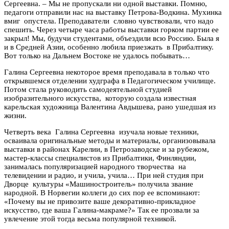
Сергеевна. – Мы не пропускали ни одной выставки. Помню,
педагоги отправили нас на выставку Петрова-Водкина. Мухинка
вмиг опустела. Преподаватели словно чувствовали, что надо
спешить. Через четыре часа работы выставки горком партии ее
закрыл! Мы, будучи студентами, объездили всю Россию. Была я
и в Средней Азии, особенно любила приезжать в Прибалтику.
Вот только на Дальнем Востоке не удалось побывать…
Галина Сергеевна некоторое время преподавала в только что
открывшемся отделении худграфа в Педагогическом училище.
Потом стала руководить самодеятельной студией
изобразительного искусства, которую создала известная
карельская художница Валентина Авдышева, рано ушедшая из
жизни.
Четверть века Галина Сергеевна изучала новые техники,
осваивала оригинальные методы и материалы, организовывала
выставки в районах Карелии, в Петрозаводске и за рубежом,
мастер-классы специалистов из Прибалтики, Финляндии,
занималась популяризацией народного творчества на
телевидении и радио, и учила, учила… При ней студия при
Дворце культуры «Машиностроитель» получила звание
народной. В Норвегии коллеги до сих пор ее вспоминают:
«Почему вы не привозите ваше декоративно-прикладное
искусство, где ваша Галина-макраме?» Так ее прозвали за
увлечение этой тогда весьма популярной техникой.