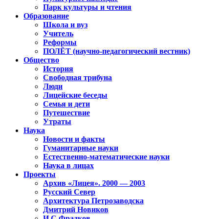
Парк культуры и чтения
Образование
Школа и вуз
Учитель
Реформы
ПОЛЁТ (научно-педагогический вестник)
Общество
История
Свободная трибуна
Люди
Лицейские беседы
Семья и дети
Путешествие
Утраты
Наука
Новости и факты
Гуманитарные науки
Естественно-математические науки
Наука в лицах
Проекты
Архив «Лицея». 2000 — 2003
Русский Север
Архитектура Петрозаводска
Дмитрий Новиков
И.С.Фрадков