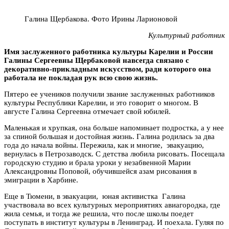
Галина Щербакова. Фото Ирины Ларионовой
Культурный работник
Имя заслуженного работника культуры Карелии и России
Галины Сергеевны Щербаковой навсегда связано с
декоративно-прикладным искусством, ради которого она
работала не покладая рук всю свою жизнь.
Пятеро ее учеников получили звание заслуженных работников
культуры Республики Карелии, и это говорит о многом. В
августе Галина Сергеевна отмечает свой юбилей.
Маленькая и хрупкая, она больше напоминает подростка, а у нее
за спиной большая и достойная жизнь. Галина родилась за два
года до начала войны. Пережила, как и многие, эвакуацию,
вернулась в Петрозаводск. С детства любила рисовать. Посещала
городскую студию и брала уроки у незабвенной Марии
Александровны Поповой, обучившейся азам рисования в
эмиграции в Харбине.
Еще в Тюмени, в эвакуации, юная активистка Галина
участвовала во всех культурных мероприятиях авиагородка, где
жила семья, и тогда же решила, что после школы поедет
поступать в институт культуры в Ленинград. И поехала. Гуляя по