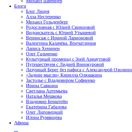
Михаил Швейцер
Блоги
Блог Лицея
Алла Нестеренко
Михаил Гольденберг
Родословная с Юлией Свинцовой
Видоискатель с Юлией Утышевой
Вернисаж с Ириной Ларионовой
Валентина Калачёва. Впечатления
Лариса Хенинен
Олег Гальченко
Культурный променад с Зоей Арнаутовой
Путешествуем с Лидией Винокуровой
Лазурный Берег без пафоса с Александрой Озолино
«Задние мысли» Кирилла Олюшкина
Застолье с Владимиром Софиенко
Ирина Савкина
Светлана Артемьева
Наталья Мешкова
Владимир Берштейн
Екатерина Габалова
Олег Липовецкий
Илона Румянцева
Афиша