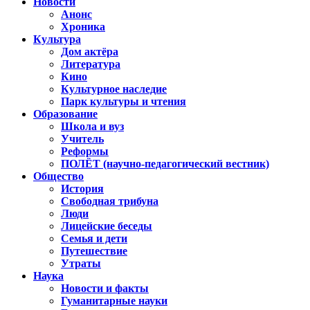
Новости
Анонс
Хроника
Культура
Дом актёра
Литература
Кино
Культурное наследие
Парк культуры и чтения
Образование
Школа и вуз
Учитель
Реформы
ПОЛЁТ (научно-педагогический вестник)
Общество
История
Свободная трибуна
Люди
Лицейские беседы
Семья и дети
Путешествие
Утраты
Наука
Новости и факты
Гуманитарные науки