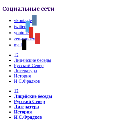
Социальные сети
vkontakte
twitter
youtube
zen-yandex
mail
12+
Лицейские беседы
Русский Север
Литература
История
И.С.Фрадков
12+
Лицейские беседы
Русский Север
Литература
История
И.С.Фрадков