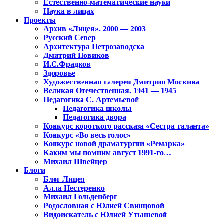
Естественно-математические науки
Наука в лицах
Проекты
Архив «Лицея». 2000 — 2003
Русский Север
Архитектура Петрозаводска
Дмитрий Новиков
И.С.Фрадков
Здоровье
Художественная галерея Дмитрия Москина
Великая Отечественная. 1941 — 1945
Педагогика С. Артемьевой
Педагогика школы
Педагогика двора
Конкурс короткого рассказа «Сестра таланта»
Конкурс «Во весь голос»
Конкурс новой драматургии «Ремарка»
Каким мы помним август 1991-го…
Михаил Швейцер
Блоги
Блог Лицея
Алла Нестеренко
Михаил Гольденберг
Родословная с Юлией Свинцовой
Видоискатель с Юлией Утышевой