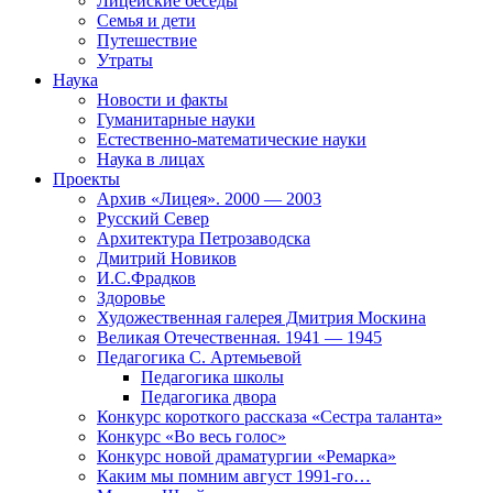
Лицейские беседы
Семья и дети
Путешествие
Утраты
Наука
Новости и факты
Гуманитарные науки
Естественно-математические науки
Наука в лицах
Проекты
Архив «Лицея». 2000 — 2003
Русский Север
Архитектура Петрозаводска
Дмитрий Новиков
И.С.Фрадков
Здоровье
Художественная галерея Дмитрия Москина
Великая Отечественная. 1941 — 1945
Педагогика С. Артемьевой
Педагогика школы
Педагогика двора
Конкурс короткого рассказа «Сестра таланта»
Конкурс «Во весь голос»
Конкурс новой драматургии «Ремарка»
Каким мы помним август 1991-го…