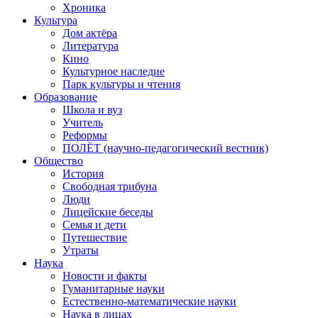
Хроника
Культура
Дом актёра
Литература
Кино
Культурное наследие
Парк культуры и чтения
Образование
Школа и вуз
Учитель
Реформы
ПОЛЁТ (научно-педагогический вестник)
Общество
История
Свободная трибуна
Люди
Лицейские беседы
Семья и дети
Путешествие
Утраты
Наука
Новости и факты
Гуманитарные науки
Естественно-математические науки
Наука в лицах