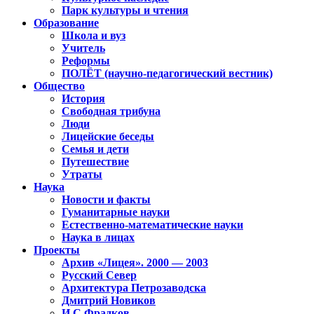
Парк культуры и чтения
Образование
Школа и вуз
Учитель
Реформы
ПОЛЁТ (научно-педагогический вестник)
Общество
История
Свободная трибуна
Люди
Лицейские беседы
Семья и дети
Путешествие
Утраты
Наука
Новости и факты
Гуманитарные науки
Естественно-математические науки
Наука в лицах
Проекты
Архив «Лицея». 2000 — 2003
Русский Север
Архитектура Петрозаводска
Дмитрий Новиков
И.С.Фрадков