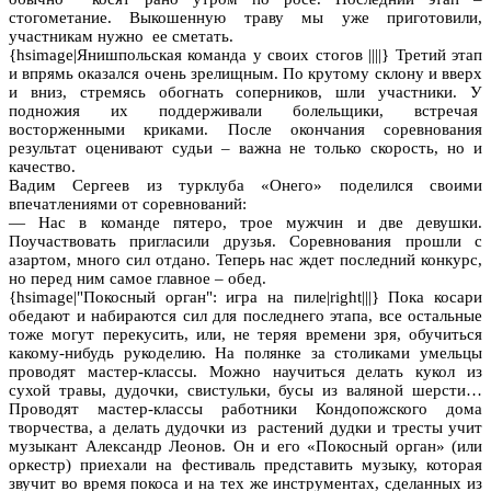
стогометание. Выкошенную траву мы уже приготовили,
участникам нужно ее сметать.
{hsimage|Янишпольская команда у своих стогов ||||} Третий этап
и впрямь оказался очень зрелищным. По крутому склону и вверх
и вниз, стремясь обогнать соперников, шли участники. У
подножия их поддерживали болельщики, встречая
восторженными криками. После окончания соревнования
результат оценивают судьи – важна не только скорость, но и
качество.
Вадим Сергеев из турклуба «Онего» поделился своими
впечатлениями от соревнований:
— Нас в команде пятеро, трое мужчин и две девушки.
Поучаствовать пригласили друзья. Соревнования прошли с
азартом, много сил отдано. Теперь нас ждет последний конкурс,
но перед ним самое главное – обед.
{hsimage|"Покосный орган": игра на пиле|right|||} Пока косари
обедают и набираются сил для последнего этапа, все остальные
тоже могут перекусить, или, не теряя времени зря, обучиться
какому-нибудь рукоделию. На полянке за столиками умельцы
проводят мастер-классы. Можно научиться делать кукол из
сухой травы, дудочки, свистульки, бусы из валяной шерсти…
Проводят мастер-классы работники Кондопожского дома
творчества, а делать дудочки из растений дудки и тресты учит
музыкант Александр Леонов. Он и его «Покосный орган» (или
оркестр) приехали на фестиваль представить музыку, которая
звучит во время покоса и на тех же инструментах, сделанных из