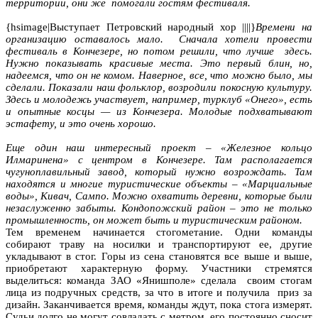
территории, они же помогали гостям фестиваля.
{hsimage|Выступает Петровский народный хор ||||}
Времени на
организацию оставалось мало. Сначала хотели провести
фестиваль в Кончезере, но потом решили, что лучше здесь.
Нужно показывать красивые места. Это первый блин, но,
надеемся, что он не комом. Наверное, все, что можно было, мы
сделали. Показали наш фольклор, возродили покосную культуру.
Здесь и молодежь участвует, например, турклуб «Онего», есть
и опытные косцы — из Кончезера. Молодые подхватывают
эстафету, и это очень хорошо.
Еще один наш интересный проект – «Железное кольцо
Илмаринена» с центром в Кончезере. Там располагается
чугуноплавильный завод, который нужно возрождать. Там
находятся и многие туристические объекты – «Марциальные
воды», Кивач, Сампо. Можно охватить деревни, которые были
незаслуженно забыты. Кондопожский район – это не только
промышленность, он может быть и туристическим районом.
Тем временем начинается стогометание. Одни команды
собирают траву на носилки и транспортируют ее, другие
укладывают в стог. Горы из сена становятся все выше и выше,
приобретают характерную форму. Участники стремятся
выделиться: команда ЗАО «Янишполе» сделала своим стогам
лица из подручных средств, за что в итоге и получила приз за
дизайн. Заканчивается время, команды ждут, пока стога измерят.
Судьи долго не могут совладать с метром, его постоянно сносит