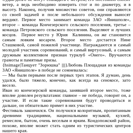
ветер, а ведь необходимо измерить стог и по диаметру, и в
высоту. Наконец, получив множество советов, они справляются
со своей задачей и после небольшого обсуждения выносят
вердикт. Первое место занимает команда ЗАО «Янишполе»,
второе – команда Кончезерского сельского поселения, третье –
команда Петровского сельского поселения. Выделяют и лучших
косцов. Первое место у Юрия Калинина, он же становится
самым ловким косарем. Второе место достается Нине
Сташковой, самой пожилой участнице. Награждаются и самый
молодой участник соревнований, и самый виртуозный, а самым
дружным коллективом признан турклуб «Онего». Вручаются
грамоты и памятные призы.
{hsimage|Танцует "Зорюшка" ||||}Любовь Площадная из команды
ЗАО «Янишполе» в победе не сомневалась:
— Мы были первыми после первых трех этапов. Я думаю, день
удался, было тяжело, конечно, как всегда на сенокосе, зато
весело.
Иван из кончезерской команды, занявшей второе место, тоже
вполне доволен результатами: главное – не победа, говорит он, а
участие. И если такие соревнования будут проводиться и
дальше, он обязательно примет в них участие.
Фестиваль закончился. Он получился колоритным, пропитанным
древними традициями, национальными музыкой, кухней,
ремеслом, бытом, очень веселым и ярким. Кондопожский район,
похоже, вполне может стать одним из туристических центров
нашего края.