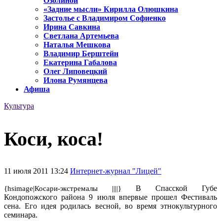
Озолиной
«Задние мысли» Кирилла Олюшкина
Застолье с Владимиром Софиенко
Ирина Савкина
Светлана Артемьева
Наталья Мешкова
Владимир Берштейн
Екатерина Габалова
Олег Липовецкий
Илона Румянцева
Афиша
Культура
Коси, коса!
11 июля 2011 13:24
Интернет-журнал "Лицей"
В Спасской Губе
{hsimage|Косари-экстремалы ||||}
Кондопожского района 9 июля впервые прошел Фестиваль
сена. Его идея родилась весной, во время этнокультурного
семинара.