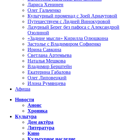
Лариса Хенинен
Олег Гальченко
Культурный променад с Зоей Арнаутовой
Путешествуем с Лидией Винокуровой
Лазурный Берег без пафоса с Александрой
Озолиной
«Задние мысли» Кирилла Олюшкина
Застолье с Владимиром Софиенко
Ирина Савкина
Светлана Артемьева
Наталья Мешкова
Владимир Берштейн
Екатерина Габалова
Олег Липовецкий
Илона Румянцева
Афиша
Новости
Анонс
Хроника
Культура
Дом актёра
Литература
Кино
Культурное наследие