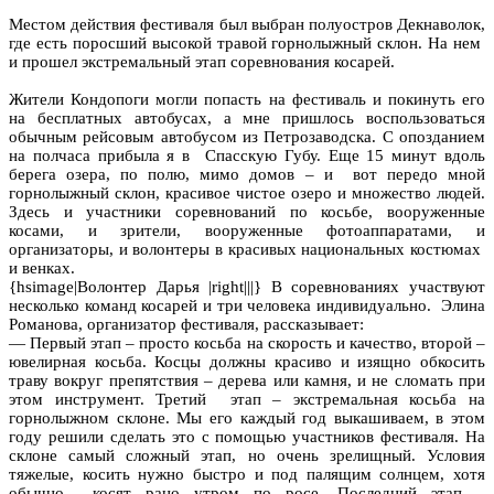
Местом действия фестиваля был выбран полуостров Декнаволок,
где есть поросший высокой травой горнолыжный склон. На нем
и прошел экстремальный этап соревнования косарей.
Жители Кондопоги могли попасть на фестиваль и покинуть его
на бесплатных автобусах, а мне пришлось воспользоваться
обычным рейсовым автобусом из Петрозаводска. С опозданием
на полчаса прибыла я в Спасскую Губу. Еще 15 минут вдоль
берега озера, по полю, мимо домов – и вот передо мной
горнолыжный склон, красивое чистое озеро и множество людей.
Здесь и участники соревнований по косьбе, вооруженные
косами, и зрители, вооруженные фотоаппаратами, и
организаторы, и волонтеры в красивых национальных костюмах
и венках.
{hsimage|Волонтер Дарья |right|||} В соревнованиях участвуют
несколько команд косарей и три человека индивидуально. Элина
Романова, организатор фестиваля, рассказывает:
— Первый этап – просто косьба на скорость и качество, второй –
ювелирная косьба. Косцы должны красиво и изящно обкосить
траву вокруг препятствия – дерева или камня, и не сломать при
этом инструмент. Третий этап – экстремальная косьба на
горнолыжном склоне. Мы его каждый год выкашиваем, в этом
году решили сделать это с помощью участников фестиваля. На
склоне самый сложный этап, но очень зрелищный. Условия
тяжелые, косить нужно быстро и под палящим солнцем, хотя
обычно косят рано утром по росе. Последний этап –