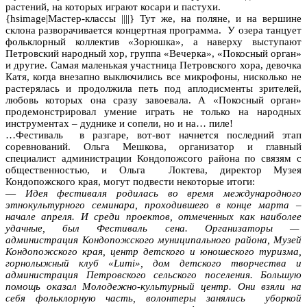
растений, на которых играют косари и пастухи.
{hsimage|Мастер-классы ||||} Тут же, на поляне, и на вершине
склона разворачивается концертная программа. У озера танцует
фольклорный коллектив «Зорюшка», а наверху выступают
Петровский народный хор, группа «Вечерка», «Покосный орган»
и другие. Самая маленькая участница Петровского хора, девочка
Катя, когда внезапно выключились все микрофоны, нисколько не
растерялась и продолжила петь под аплодисменты зрителей,
любовь которых она сразу завоевала. А «Покосный орган»
продемонстрировал умение играть не только на народных
инструментах – дуднике и сопели, но и на… пиле!
…Фестиваль в разгаре, вот-вот начнется последний этап
соревнований. Ольга Мешкова, организатор и главный
специалист администрации Кондопожсого района по связям с
общественностью, и Ольга Локтева, директор Музея
Кондопожского края, могут подвести некоторые итоги:
—
Идея фестиваля родилась во время международного
этнокультурного семинара, проходившего в конце марта –
начале апреля. И среди проектов, отмеченных как наиболее
удачные, был Фестиваль сена. Организаторы —
администрация Кондопожского муниципального района, Музей
Кондопожского края, центр детского и юношеского туризма,
горнолыжный клуб «Lumi», дом детского творчества и
администрация Петровского сельского поселения. Большую
помощь оказал Молодежно-культурный центр. Они взяли на
себя фольклорную часть, волонтеры занялись уборкой