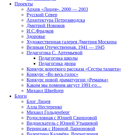
Проекты
Архив «Лицея». 2000 — 2003
Русский Север
Архитектура Петрозаводска
Дмитрий Новиков
И.С.Фрадков
Здоровье
Художественная галерея Дмитрия Москина
Великая Отечественная. 1941 — 1945
Педагогика С. Артемьевой
Педагогика школы
Педагогика двора
Конкурс короткого рассказа «Сестра таланта»
Конкурс «Во весь голос»
Конкурс новой драматургии «Ремарка»
Каким мы помним август 1991-го…
Михаил Швейцер
Блоги
Блог Лицея
Алла Нестеренко
Михаил Гольденберг
Родословная с Юлией Свинцовой
Видоискатель с Юлией Утышевой
Вернисаж с Ириной Ларионовой
Валентина Калачёва. Впечатления