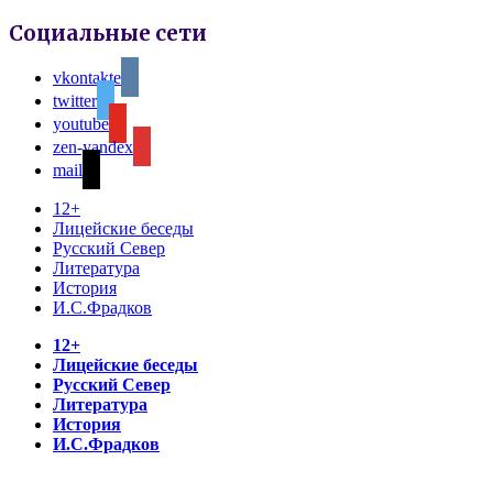
Социальные сети
vkontakte
twitter
youtube
zen-yandex
mail
12+
Лицейские беседы
Русский Север
Литература
История
И.С.Фрадков
12+
Лицейские беседы
Русский Север
Литература
История
И.С.Фрадков