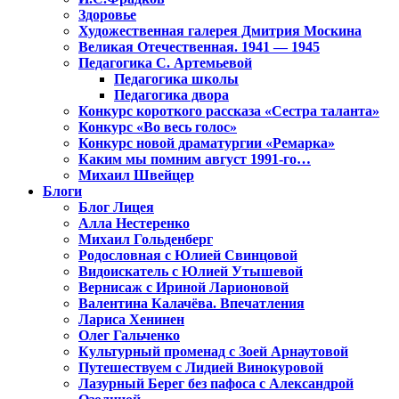
Здоровье
Художественная галерея Дмитрия Москина
Великая Отечественная. 1941 — 1945
Педагогика С. Артемьевой
Педагогика школы
Педагогика двора
Конкурс короткого рассказа «Сестра таланта»
Конкурс «Во весь голос»
Конкурс новой драматургии «Ремарка»
Каким мы помним август 1991-го…
Михаил Швейцер
Блоги
Блог Лицея
Алла Нестеренко
Михаил Гольденберг
Родословная с Юлией Свинцовой
Видоискатель с Юлией Утышевой
Вернисаж с Ириной Ларионовой
Валентина Калачёва. Впечатления
Лариса Хенинен
Олег Гальченко
Культурный променад с Зоей Арнаутовой
Путешествуем с Лидией Винокуровой
Лазурный Берег без пафоса с Александрой