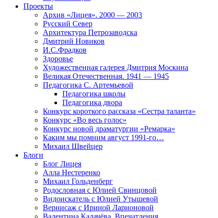
Проекты
Архив «Лицея». 2000 — 2003
Русский Север
Архитектура Петрозаводска
Дмитрий Новиков
И.С.Фрадков
Здоровье
Художественная галерея Дмитрия Москина
Великая Отечественная. 1941 — 1945
Педагогика С. Артемьевой
Педагогика школы
Педагогика двора
Конкурс короткого рассказа «Сестра таланта»
Конкурс «Во весь голос»
Конкурс новой драматургии «Ремарка»
Каким мы помним август 1991-го…
Михаил Швейцер
Блоги
Блог Лицея
Алла Нестеренко
Михаил Гольденберг
Родословная с Юлией Свинцовой
Видоискатель с Юлией Утышевой
Вернисаж с Ириной Ларионовой
Валентина Калачёва. Впечатления