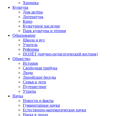
Хроника
Культура
Дом актёра
Литература
Кино
Культурное наследие
Парк культуры и чтения
Образование
Школа и вуз
Учитель
Реформы
ПОЛЁТ (научно-педагогический вестник)
Общество
История
Свободная трибуна
Люди
Лицейские беседы
Семья и дети
Путешествие
Утраты
Наука
Новости и факты
Гуманитарные науки
Естественно-математические науки
Наука в лицах