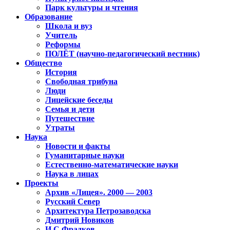
Парк культуры и чтения
Образование
Школа и вуз
Учитель
Реформы
ПОЛЁТ (научно-педагогический вестник)
Общество
История
Свободная трибуна
Люди
Лицейские беседы
Семья и дети
Путешествие
Утраты
Наука
Новости и факты
Гуманитарные науки
Естественно-математические науки
Наука в лицах
Проекты
Архив «Лицея». 2000 — 2003
Русский Север
Архитектура Петрозаводска
Дмитрий Новиков
И.С.Фрадков