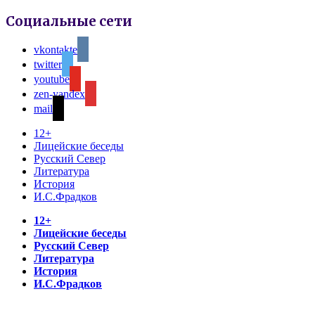
Социальные сети
vkontakte
twitter
youtube
zen-yandex
mail
12+
Лицейские беседы
Русский Север
Литература
История
И.С.Фрадков
12+
Лицейские беседы
Русский Север
Литература
История
И.С.Фрадков