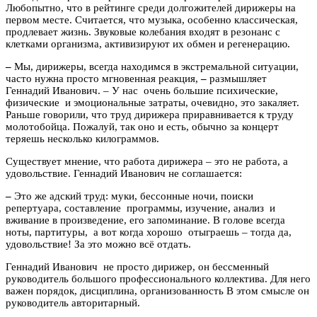
Любопытно, что в рейтинге среди долгожителей дирижеры на
первом месте. Считается, что музыка, особенно классическая,
продлевает жизнь. Звуковые колебания входят в резонанс с
клетками организма, активизируют их обмен и регенерацию.
–
Мы, дирижеры, всегда находимся в экстремальной ситуации,
часто нужна просто мгновенная реакция,
–
размышляет
Геннадий Иванович. – У нас очень большие психические,
физические и эмоциональные затраты, очевидно, это закаляет.
Раньше говорили, что труд дирижера приравнивается к труду
молотобойца. Пожалуй, так оно и есть, обычно за концерт
теряешь несколько килограммов.
Существует мнение, что работа дирижера – это не работа, а
удовольствие. Геннадий Иванович не соглашается:
–
Это же адский труд: муки, бессонные ночи, поиски
репертуара, составление программы, изучение, анализ и
вживание в произведение, его запоминание. В голове всегда
ноты, партитуры, а вот когда хорошо отыграешь – тогда да,
удовольствие! За это можно всё отдать.
Геннадий Иванович не просто дирижер, он бессменный
руководитель большого профессионального коллектива. Для него
важен порядок, дисциплина, организованность В этом смысле он
руководитель авторитарный.