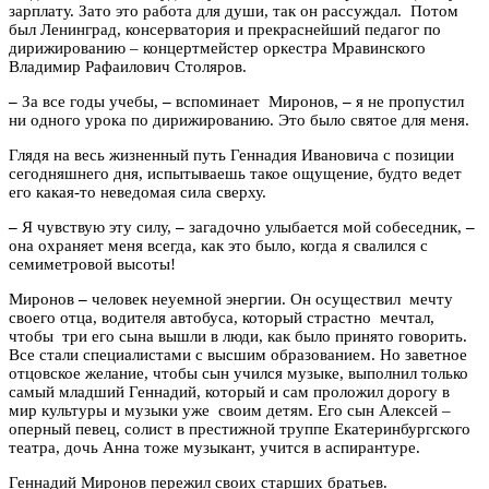
зарплату. Зато это работа для души, так он рассуждал. Потом
был Ленинград, консерватория и прекраснейший педагог по
дирижированию – концертмейстер оркестра Мравинского
Владимир Рафаилович Столяров.
–
За все годы учебы,
–
вспоминает Миронов,
–
я не пропустил
ни одного урока по дирижированию. Это было святое для меня.
Глядя на весь жизненный путь Геннадия Ивановича с позиции
сегодняшнего дня, испытываешь такое ощущение, будто ведет
его какая-то неведомая сила сверху.
–
Я чувствую эту силу,
–
загадочно улыбается мой собеседник,
–
она охраняет меня всегда, как это было, когда я свалился с
семиметровой высоты!
Миронов
–
человек неуемной энергии. Он осуществил мечту
своего отца, водителя автобуса, который страстно мечтал,
чтобы три его сына вышли в люди, как было принято говорить.
Все стали специалистами с высшим образованием. Но заветное
отцовское желание, чтобы сын учился музыке, выполнил только
самый младший Геннадий, который и сам проложил дорогу в
мир культуры и музыки уже своим детям. Его сын Алексей –
оперный певец, солист в престижной труппе Екатеринбургского
театра, дочь Анна тоже музыкант, учится в аспирантуре.
Геннадий Миронов пережил своих старших братьев.