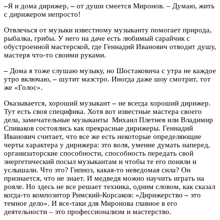
–
Я и дома дирижер,
–
от души смеется Миронов. – Думаю, жить
с дирижером непросто!
Отвлечься от музыки известному музыканту помогает природа,
рыбалка, грибы. У него на даче есть любимый сарайчик с
обустроенной мастерской, где Геннадий Иванович отводит душу,
мастеря что-то своими руками.
–
Дома я тоже слушаю музыку, но Шостаковича с утра не каждое
утро включаю,
–
шутит маэстро. Иногда даже шоу смотрит, тот
же «Голос».
Оказывается, хороший музыкант
–
не всегда хороший дирижер.
Тут есть своя специфика. Хотя вот известные мастера своего
дела, замечательные музыканты Михаил Плетнев или Владимир
Спиваков состоялись как прекрасные дирижеры. Геннадий
Иванович считает, что все же есть некоторые определяющие
черты характера у дирижера: это воля, умение думать наперед,
организаторские способности, способность передать свой
энергетический посыл музыкантам и чтобы те его поняли и
услышали. Что это? Гипноз, какая-то неведомая сила? Он
признается, что не знает. И медведя можно научить играть на
рояле. Но здесь не все решает техника, одним словом, как сказал
когда-то композитор Римский-Корсаков: «Дирижерство
–
это
темное дело». И все-таки для Миронова главное в его
деятельности – это профессионализм и мастерство.