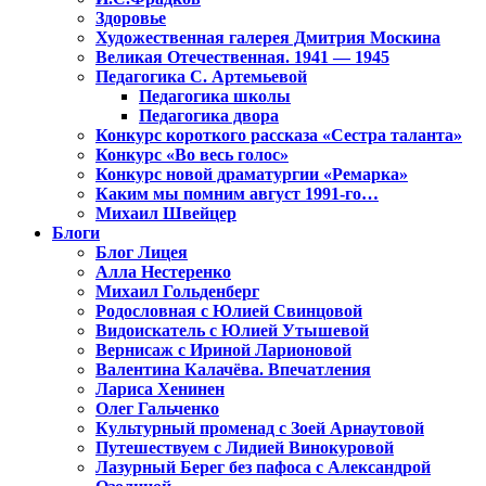
Здоровье
Художественная галерея Дмитрия Москина
Великая Отечественная. 1941 — 1945
Педагогика С. Артемьевой
Педагогика школы
Педагогика двора
Конкурс короткого рассказа «Сестра таланта»
Конкурс «Во весь голос»
Конкурс новой драматургии «Ремарка»
Каким мы помним август 1991-го…
Михаил Швейцер
Блоги
Блог Лицея
Алла Нестеренко
Михаил Гольденберг
Родословная с Юлией Свинцовой
Видоискатель с Юлией Утышевой
Вернисаж с Ириной Ларионовой
Валентина Калачёва. Впечатления
Лариса Хенинен
Олег Гальченко
Культурный променад с Зоей Арнаутовой
Путешествуем с Лидией Винокуровой
Лазурный Берег без пафоса с Александрой