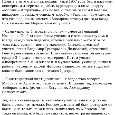
Память у него отменная, помнит, как в 1957 году был в плавучем
пионерском лагере на корабле, курсирующем по маршруту
«Москва – Астрахань», как позже с тем же баяном плавал на
шикарном новеньком чешском корабле «Украина». Том самом,
что уже под новым именем «Болгария» затонул два года назад.
Всю свою жизнь Миронов много учился.
–
Семя упало на благодатную почву,
–
смеется Геннадий
Иванович. Он был способным учеником с отличным слухом, и
всегда находились педагоги, готовые бесплатно
–
это ж было
советское время!
–
помочь мальчику. Сначала школьный
учитель пения Владимир Григорьевич Дидковский, обучивший
Гену музыкальной грамоте. В музыкальную школу он поступил
сразу в 3-й класс, окончил экстерном. Потом учился
одновременно в 10-м классе и в музыкальном училище, а еще и
работал на ленто-ткацкой фабрике баянистом, хотя в трудовой
книжке было записано: сантехник I разряда.
–
Я чистокровный шестидесятник! – с гордостью говорит
Миронов.
–
Эх, что это было за время! В Казани тогда молодежь
собиралась в кафе, читали Евтушенко, Ахмадулину,
Вознесенского…
Тогда он накопил денег и сам себе купил первый концертный
баян, а стоил тот немало. Костюм для занятий был протертым от
баяна, и не только на коленках: занимались по 6-7 часов. Уже
тогда он понял, что будет музыкантом, несмотря на нищенскую