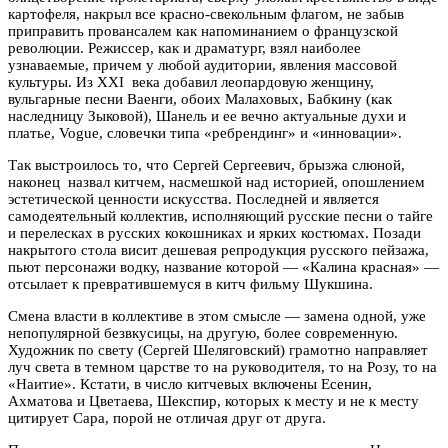
картофеля, накрыл все красно-свекольным флагом, не забыв
приправить провансалем как напоминанием о французской
революции. Режиссер, как и драматург, взял наиболее
узнаваемые, причем у любой аудитории, явления массовой
культуры. Из XXI века добавил леопардовую женщину,
вульгарные песни Ваенги, обоих Малаховых, Бабкину (как
наследницу Зыковой), Шанель и ее вечно актуальные духи и
платье, Vogue, словечки типа «ребрендинг» и «инновации».
Так выстроилось то, что Сергей Сергеевич, брызжа слюной,
наконец назвал китчем, насмешкой над историей, опошлением
эстетической ценности искусства. Последней и является
самодеятельный коллектив, исполняющий русские песни о тайге
и перелесках в русских кокошниках и ярких костюмах. Позади
накрытого стола висит дешевая репродукция русского пейзажа,
пьют персонажи водку, название которой — «Калина красная» —
отсылает к превратившемуся в китч фильму Шукшина.
Смена власти в коллективе в этом смысле — замена одной, уже
непопулярной безвкусицы, на другую, более современную.
Художник по свету (Сергей Шеляговский) грамотно направляет
луч света в темном царстве то на руководителя, то на Розу, то на
«Наитие». Кстати, в число китчевых включены Есенин,
Ахматова и Цветаева, Шекспир, которых к месту и не к месту
цитирует Сара, порой не отличая друг от друга.