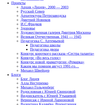
Проекты
Архив «Лицея». 2000 — 2003
Русский Север
Архитектура Петрозаводска
Дмитрий Новиков
И.С.Фрадков
Здоровье
Художественная галерея Дмитрия Москина
Великая Отечественная. 1941 — 1945
Педагогика С. Артемьевой
Педагогика школы
Педагогика двора
Конкурс короткого рассказа «Сестра таланта»
Конкурс «Во весь голос»
Конкурс новой драматургии «Ремарка»
Каким мы помним август 1991-го…
Михаил Швейцер
Блоги
Блог Лицея
Алла Нестеренко
Михаил Гольденберг
Родословная с Юлией Свинцовой
Видоискатель с Юлией Утышевой
Вернисаж с Ириной Ларионовой
Валентина Калачёва. Впечатления