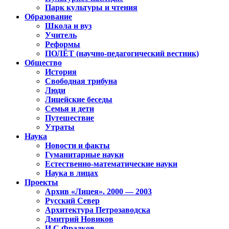
Парк культуры и чтения
Образование
Школа и вуз
Учитель
Реформы
ПОЛЁТ (научно-педагогический вестник)
Общество
История
Свободная трибуна
Люди
Лицейские беседы
Семья и дети
Путешествие
Утраты
Наука
Новости и факты
Гуманитарные науки
Естественно-математические науки
Наука в лицах
Проекты
Архив «Лицея». 2000 — 2003
Русский Север
Архитектура Петрозаводска
Дмитрий Новиков
И.С.Фрадков