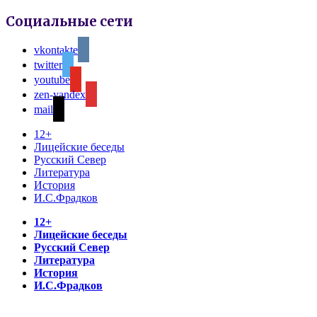
Социальные сети
vkontakte
twitter
youtube
zen-yandex
mail
12+
Лицейские беседы
Русский Север
Литература
История
И.С.Фрадков
12+
Лицейские беседы
Русский Север
Литература
История
И.С.Фрадков