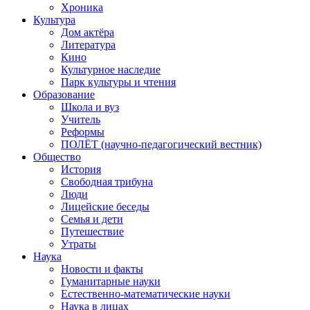
Хроника
Культура
Дом актёра
Литература
Кино
Культурное наследие
Парк культуры и чтения
Образование
Школа и вуз
Учитель
Реформы
ПОЛЁТ (научно-педагогический вестник)
Общество
История
Свободная трибуна
Люди
Лицейские беседы
Семья и дети
Путешествие
Утраты
Наука
Новости и факты
Гуманитарные науки
Естественно-математические науки
Наука в лицах