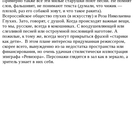
Примерно также все эти милые старушки поют песни. Не помнят
слов, фальшивят, не понимают текста (думали, что чижик —
плохой, раз его собакой зовут, и что такое ракита).
Всероссийское общество глухих (в искусству) и Роза Николаевна
Глухих. Зато, говорят, с душой. Когда происходят важные вещи,
то мы, русские, всегда в кокошниках. С воодушевляющей или
слезливой песней или остроумной пословицей наготове. А
пожилые, к тому же, всегда могут прикрыться фразой «старики
как дети». В этом плане интересна придуманная режиссером,
скорее всего, вынужденно из-за недостатка пространства или
финансирования, но очень удачная стилистически иллюстрация
эпиграфа «Ревизора». Персонажи глядятся в зал как в зеркало, а
зритель узнает в них себя.