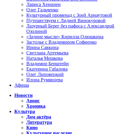
Лариса Хенинен
Олег Гальченко
Культурный променад с Зоей Арнаутовой
Путешествуем с Лидией Винокуровой
Лазурный Берег без пафоса с Александрой
Озолиной
«Задние мысли» Кирилла Олюшкина
Застолье с Владимиром Софиенко
Ирина Савкина
Светлана Артемьева
Наталья Мешкова
Владимир Берштейн
Екатерина Габалова
Олег Липовецкий
Илона Румянцева
Афиша
Новости
Анонс
Хроника
Культура
Дом актёра
Литература
Кино
Культурное наследие