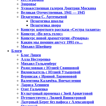
Здоровье
Художественная галерея Дмитрия Москина
Великая Отечественная. 1941 — 1945
Педагогика С. Артемьевой
Педагогика школы
Педагогика двора
Конкурс короткого рассказа «Сестра таланта»
Конкурс «Во весь голос»
Конкурс новой драматургии «Ремарка»
Каким мы помним август 1991-го…
Михаил Швейцер
Блоги
Блог Лицея
Алла Нестеренко
Михаил Гольденберг
Родословная с Юлией Свинцовой
Видоискатель с Юлией Утышевой
Вернисаж с Ириной Ларионовой
Валентина Калачёва. Впечатления
Лариса Хенинен
Олег Гальченко
Культурный променад с Зоей Арнаутовой
Путешествуем с Лидией Винокуровой
Лазурный Берег без пафоса с Александрой