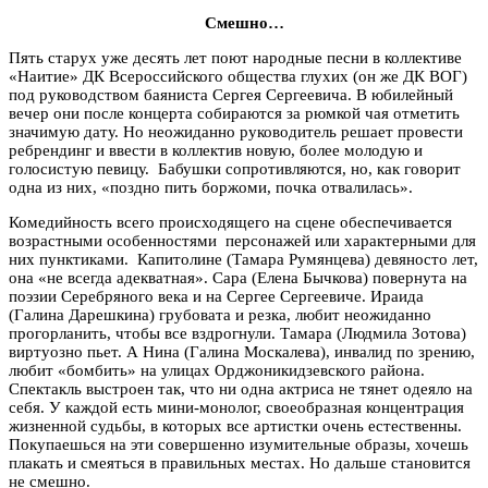
Смешно…
Пять старух уже десять лет поют народные песни в коллективе
«Наитие» ДК Всероссийского общества глухих (он же ДК ВОГ)
под руководством баяниста Сергея Сергеевича. В юбилейный
вечер они после концерта собираются за рюмкой чая отметить
значимую дату. Но неожиданно руководитель решает провести
ребрендинг и ввести в коллектив новую, более молодую и
голосистую певицу. Бабушки сопротивляются, но, как говорит
одна из них, «поздно пить боржоми, почка отвалилась».
Комедийность всего происходящего на сцене обеспечивается
возрастными особенностями персонажей или характерными для
них пунктиками. Капитолине (Тамара Румянцева) девяносто лет,
она «не всегда адекватная». Сара (Елена Бычкова) повернута на
поэзии Серебряного века и на Сергее Сергеевиче. Ираида
(Галина Дарешкина) грубовата и резка, любит неожиданно
прогорланить, чтобы все вздрогнули. Тамара (Людмила Зотова)
виртуозно пьет. А Нина (Галина Москалева), инвалид по зрению,
любит «бомбить» на улицах Орджоникидзевского района.
Спектакль выстроен так, что ни одна актриса не тянет одеяло на
себя. У каждой есть мини-монолог, своеобразная концентрация
жизненной судьбы, в которых все артистки очень естественны.
Покупаешься на эти совершенно изумительные образы, хочешь
плакать и смеяться в правильных местах. Но дальше становится
не смешно.