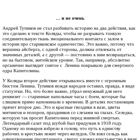
… и не очень
Андрей Тупиков не стал разбивать историю на два действия, как
это сделано в тексте Коляды, чтобы не разрывать тонкую
соединительную ткань эмоционального контакта с залом в
истории про стариковское одиночество. Это важно, потому что
вершина айсберга, с одной стороны, должна отвлекать от
значимых деталей, а с другой — постоянно к ним возвращаться,
но на бытовом, житейском уровне. Так, например, абсолютно
органично выглядит снятое с Ленина покрывало для смертного
одра Капитолины.
У Коляды второе действие открывалось вместе с огромным
бюстом Ленина. Тупиков вождя народов оставил, правда, в виде
статуэтки. Но, что более важно, убрал ненужный для него
реквизит — старинные напольные часы с боем, которые бы
слишком прямо напоминали о времени. В деталях постановщик
прячет второе дно. Это и красные гвоздики в вазе, цветы
митингов и похорон, праздников со слезами на глазах. Селедка,
которую так просит Капитолина перед мнимой смертью.
Легендарный салат под шубой был придуман в 1918 году.
Одному из поваров взбрело в голову, что путь к единству
рабочих и крестьян лежит через желудок. Он взял сельдь как
олицетворение пролетариата, сверху уложил крестьянство в виде