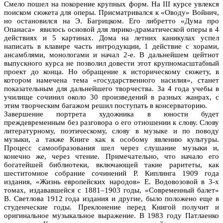
Смело пошел на покорение крупных форм. На III курсе увлекся
поиском сюжета для оперы. Присматривался к «Оводу» Войнич,
но остановился на Э. Багрицком. Его либретто «Дума про
Опанаса» явилось основой для лирико-драматической оперы в 4
действиях и 5 картинах. Дома на летних каникулах успел
написать в клавире часть интродукции, 1 действие с хорами,
ансамблями, монологами и начал 2-е. В дальнейшем цейтнот
выпускного курса не позволил довести этот крупномасштабный
проект до конца. Но обращение к историческому сюжету, в
котором намечена тема «государственного насилия», станет
показательным для дальнейшего творчества. За 4 года учебы в
училище сочинил около 30 произведений в разных жанрах, с
этим творческим багажом решил поступать в консерваторию.
Завершение портрета художника в юности будет
преждевременным без разговора о его отношении к слову. Слову
литературному, поэтическому, слову в музыке и по поводу
музыки, а также Книге как к особому явлению культуры.
Процесс самообразования шел через слушание музыки и,
конечно же, через чтение. Примечательно, что начало его
богатейшей библиотеки, включающей такие раритеты, как
шеститомное собрание сочинений Р. Киплинга 1909 года
издания, «Жизнь европейских народов» Е. Водовозовой в 3-х
томах, издававшейся с 1881–1903 годы, «Современный балет»
В. Светлова 1912 года издания и другие, было положено еще в
студенческие годы. Преклонение перед Книгой получит и
оригинальное музыкальное выражение. В 1983 году Патлаенко