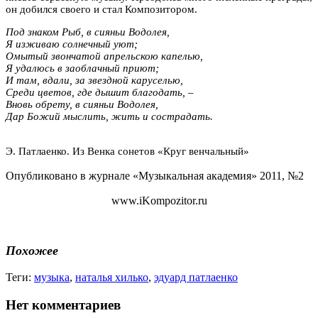
он добился своего и стал Композитором.
Под знаком Рыб, в сияньи Водолея,
Я изживаю солнечный уют;
Омытый звончатой апрельскою капелью,
Я удалюсь в заоблачный приют;
И там, вдали, за звездной каруселью,
Среди цветов, где дышит благодать, –
Вновь обрету, в сияньи Водолея,
Дар Божий мыслить, жить и сострадать.
Э. Патлаенко. Из Венка сонетов «Круг венчальный»
Опубликовано в журнале «Музыкальная академия» 2011, №2
www.iKompozitor.ru
Похожее
Теги:
музыка
,
наталья хилько
,
эдуард патлаенко
Нет комментариев