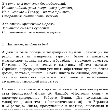
Я в руки взял тот знак без подозрений,
И стал водить (вниз–вверх–вниз) кулачком,
Но он молчал… Гляжу, – на нем три тени,
Разорванные снайперским зрачком.
А за стеной крещенские морозы.
Заливисто смеялся супостат
Над мальчиком, не понявшим угрозы.
Э. Патлаенко, из Сонета № 4
А дальше была победа и возвращение музыки. Трансляции по
радио, игра на мандолине, гармони, баяне в школьном
музыкальном кружке, на альте и барабане – в духовом оркестре.
Патефон… Купил в сельмаге пластинку «Поэма экстаза»
Скрябина, в предвкушении услышать обретенное чудо прибежал
домой, поставил, шипит… Почти ничего не слышно, обидно. С
тех пор появилось трепетное отношение к качественной
звуковоспроизводящей аппаратуре.
Сильнейшим стимулом к профессиональному занятию музыкой
стал французский фильм Ж. Лакомба «Прелюдия славы» о
дирижере-вундеркинде Роберто Бенци. Два музыкальных
манифеста романтизма – «Фантастическая симфония» Берлиоза
и «Прелюды» Листа, прозвучавшие в картине, ошеломили и
определили дальнейшую судьбу подростка. Сочинять!