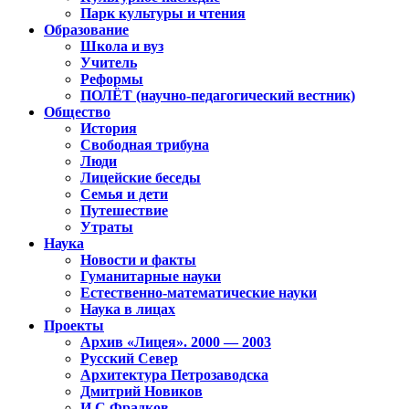
Парк культуры и чтения
Образование
Школа и вуз
Учитель
Реформы
ПОЛЁТ (научно-педагогический вестник)
Общество
История
Свободная трибуна
Люди
Лицейские беседы
Семья и дети
Путешествие
Утраты
Наука
Новости и факты
Гуманитарные науки
Естественно-математические науки
Наука в лицах
Проекты
Архив «Лицея». 2000 — 2003
Русский Север
Архитектура Петрозаводска
Дмитрий Новиков
И.С.Фрадков