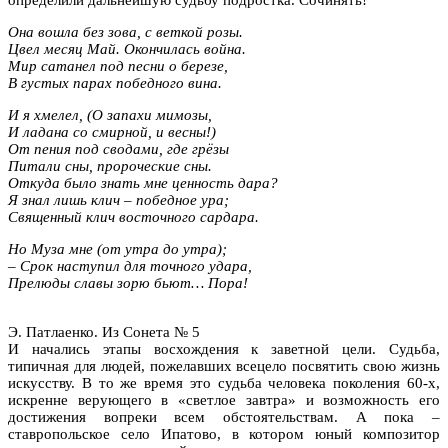
Она вошла без зова, с веткой розы.
Цвел месяц Май. Окончилась война.
Мир сатанел под песни о березе,
В густых парах победного вина.
И я хмелел, (О запахи мимозы,
И ладана со смирной, и весны!)
От пения под сводами, где грёзы
Питали сны, пророческие сны.
Откуда было знать мне ценность дара?
Я знал лишь клич – победное ура;
Священный клич восточного сардара.
Но Муза мне (от утра до утра);
– Срок наступил для точного удара,
Прелюды славы зорю бьют… Пора!
Э. Патлаенко. Из Сонета № 5
И начались этапы восхождения к заветной цели. Судьба,
типичная для людей, пожелавших всецело посвятить свою жизнь
искусству. В то же время это судьба человека поколения 60-х,
искренне верующего в «светлое завтра» и возможность его
достижения вопреки всем обстоятельствам. А пока –
ставропольское село Ипатово, в котором юный композитор