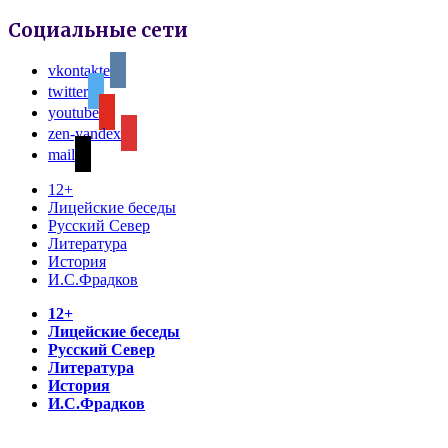
Социальные сети
vkontakte
twitter
youtube
zen-yandex
mail
12+
Лицейские беседы
Русский Север
Литература
История
И.С.Фрадков
12+
Лицейские беседы
Русский Север
Литература
История
И.С.Фрадков