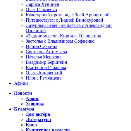
Лариса Хенинен
Олег Гальченко
Культурный променад с Зоей Арнаутовой
Путешествуем с Лидией Винокуровой
Лазурный Берег без пафоса с Александрой
Озолиной
«Задние мысли» Кирилла Олюшкина
Застолье с Владимиром Софиенко
Ирина Савкина
Светлана Артемьева
Наталья Мешкова
Владимир Берштейн
Екатерина Габалова
Олег Липовецкий
Илона Румянцева
Афиша
Новости
Анонс
Хроника
Культура
Дом актёра
Литература
Кино
Культурное наследие