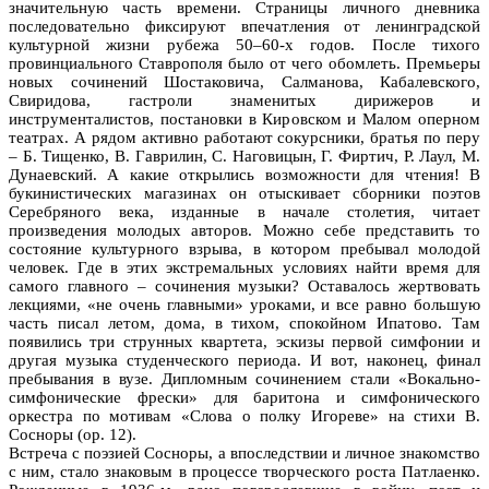
значительную часть времени. Страницы личного дневника
последовательно фиксируют впечатления от ленинградской
культурной жизни рубежа 50–60-х годов. После тихого
провинциального Ставрополя было от чего обомлеть. Премьеры
новых сочинений Шостаковича, Салманова, Кабалевского,
Свиридова, гастроли знаменитых дирижеров и
инструменталистов, постановки в Кировском и Малом оперном
театрах. А рядом активно работают сокурсники, братья по перу
– Б. Тищенко, В. Гаврилин, С. Наговицын, Г. Фиртич, Р. Лаул, М.
Дунаевский. А какие открылись возможности для чтения! В
букинистических магазинах он отыскивает сборники поэтов
Серебряного века, изданные в начале столетия, читает
произведения молодых авторов. Можно себе представить то
состояние культурного взрыва, в котором пребывал молодой
человек. Где в этих экстремальных условиях найти время для
самого главного – сочинения музыки? Оставалось жертвовать
лекциями, «не очень главными» уроками, и все равно большую
часть писал летом, дома, в тихом, спокойном Ипатово. Там
появились три струнных квартета, эскизы первой симфонии и
другая музыка студенческого периода. И вот, наконец, финал
пребывания в вузе. Дипломным сочинением стали «Вокально-
симфонические фрески» для баритона и симфонического
оркестра по мотивам «Слова о полку Игореве» на стихи В.
Сосноры (ор. 12).
Встреча с поэзией Сосноры, а впоследствии и личное знакомство
с ним, стало знаковым в процессе творческого роста Патлаенко.