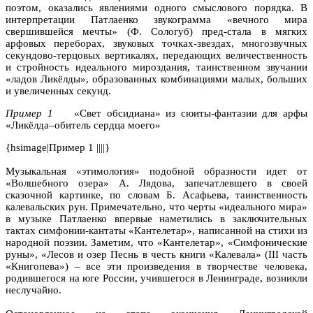
поэтом, оказались явлениями одного смыслового порядка. В
интерпретации Патлаенко звукограмма «вечного мира
свершившейся мечты» (Ф. Сологуб) пред-стала в мягких
арфовых переборах, звуковых точках-звездах, многозвучных
секундово-терцовых вертикалях, передающих величественность
и стройность идеального мироздания, таинственном звучании
«ладов Ликёлды», образованных комбинациями малых, больших
и увеличенных секунд.
Пример 1
«Свет обсидиана» из сюиты-фантазии для арфы
«Ликёлда–обитель сердца моего»
{hsimage|Пример 1 ||||}
Музыкальная «этимология» подобной образности идет от
«Волшебного озера» А. Лядова, запечатлевшего в своей
сказочной картинке, по словам Б. Асафьева, таинственность
калевальских рун. Примечательно, что черты «идеального мира»
в музыке Патлаенко впервые наметились в заключительных
тактах симфонии-кантаты «Кантелетар», написанной на стихи из
народной поэзии. Заметим, что «Кантелетар», «Симфонические
руны», «Лесов и озер Песнь в честь книги «Калевала» (III часть
«Книгопева») – все эти произведения в творчестве человека,
родившегося на юге России, учившегося в Ленинграде, возникли
неслучайно.