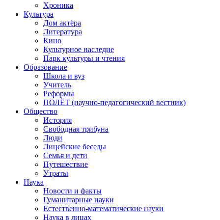
Хроника
Культура
Дом актёра
Литература
Кино
Культурное наследие
Парк культуры и чтения
Образование
Школа и вуз
Учитель
Реформы
ПОЛЁТ (научно-педагогический вестник)
Общество
История
Свободная трибуна
Люди
Лицейские беседы
Семья и дети
Путешествие
Утраты
Наука
Новости и факты
Гуманитарные науки
Естественно-математические науки
Наука в лицах