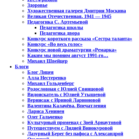
Здоровье
Художественная галерея Дмитрия Москина
Великая Отечественная. 1941 — 1945
Педагогика С. Артемьевой
Педагогика школы
Педагогика двора
Конкурс короткого рассказа «Сестра таланта»
Конкурс «Во весь голос»
Конкурс новой драматургии «Ремарка»
Каким мы помним август 1991-го…
Михаил Швейцер
Блоги
Блог Лицея
Алла Нестеренко
Михаил Гольденберг
Родословная с Юлией Свинцовой
Видоискатель с Юлией Утышевой
Вернисаж с Ириной Ларионовой
Валентина Калачёва. Впечатления
Лариса Хенинен
Олег Гальченко
Культурный променад с Зоей Арнаутовой
Путешествуем с Лидией Винокуровой
Лазурный Берег без пафоса с Александрой