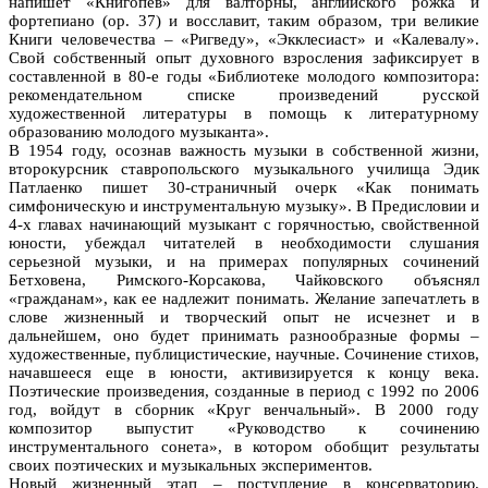
напишет «Книгопев» для валторны, английского рожка и
фортепиано (ор. 37) и восславит, таким образом, три великие
Книги человечества – «Ригведу», «Экклесиаст» и «Калевалу».
Свой собственный опыт духовного взросления зафиксирует в
составленной в 80-е годы «Библиотеке молодого композитора:
рекомендательном списке произведений русской
художественной литературы в помощь к литературному
образованию молодого музыканта».
В 1954 году, осознав важность музыки в собственной жизни,
второкурсник ставропольского музыкального училища Эдик
Патлаенко пишет 30-страничный очерк «Как понимать
симфоническую и инструментальную музыку». В Предисловии и
4-х главах начинающий музыкант с горячностью, свойственной
юности, убеждал читателей в необходимости слушания
серьезной музыки, и на примерах популярных сочинений
Бетховена, Римского-Корсакова, Чайковского объяснял
«гражданам», как ее надлежит понимать. Желание запечатлеть в
слове жизненный и творческий опыт не исчезнет и в
дальнейшем, оно будет принимать разнообразные формы –
художественные, публицистические, научные. Сочинение стихов,
начавшееся еще в юности, активизируется к концу века.
Поэтические произведения, созданные в период с 1992 по 2006
год, войдут в сборник «Круг венчальный». В 2000 году
композитор выпустит «Руководство к сочинению
инструментального сонета», в котором обобщит результаты
своих поэтических и музыкальных экспериментов.
Новый жизненный этап – поступление в консерваторию.