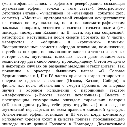
(магнитофонная запись с эффектом реверберации, создающая
жутковатый эффект «голоса с того света»), бесстрастного
летописца (чтеца), «участников» и «очевидцев» событий (хор,
солисты). «Монтаж» ораториальной симфонии осуществляется
не только по музыкальным, но и по кинематографическим
законам: панорамы, «снятые» с высоты птичьего полета (см.
эпизоды «покорения Казани» из II части, картина социальной
катастрофы, наступившей после смерти Грозного, из V части),
чередуются с «общими» и «крупными» планами.
Воспроизведенные элементы обрядов величания, поминовения,
шутейных похорон, использованные напевы и тексты известных
исторических, шуточных, плясовых песен дают возможность
композитору дать свою оценку происходящему. С этой же целью
в некоторых случаях он разделяет мелодию и текст цитаты. Так,
появление в оркестре былинного напева «О Соловье
Будимировиче» в I, II и IV частях призвано «зарегистрировать»
очередное царское завоевание (Пскова, Казани, Сибири), в
финале же, после объявления о смерти Грозного, он впервые
звучит в хоровом исполнении с пародийным текстом
«Агафонушки» («Высота, высота потолочная»). Вместе с
последующим скоморошьим эпизодом тараканьих похорон
(«Таракан дрова рубил, себе руку отрубил…») они создают
жутковатый перевёртыш по всем правилам смеховой культуры.
Аналогичный эффект возникает в III части, когда композитор
использует хоровой хохот в качестве припева, прослаивающего
эпизоды лихих деяний Грозного в Новгороде. Доказательной