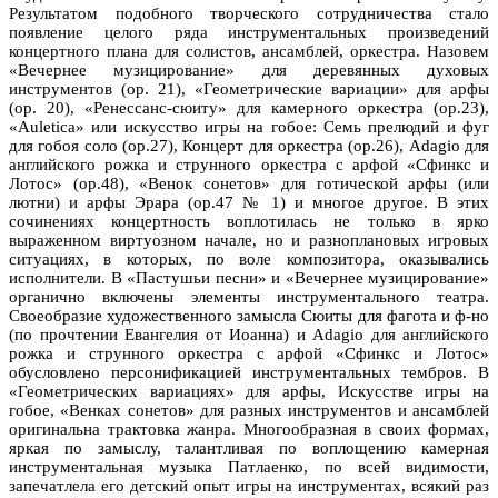
Результатом подобного творческого сотрудничества стало
появление целого ряда инструментальных произведений
концертного плана для солистов, ансамблей, оркестра. Назовем
«Вечернее музицирование» для деревянных духовых
инструментов (ор. 21), «Геометрические вариации» для арфы
(ор. 20), «Ренессанс-сюиту» для камерного оркестра (ор.23),
«Auletica» или искусство игры на гобое: Семь прелюдий и фуг
для гобоя соло (ор.27), Концерт для оркестра (ор.26), Adagio для
английского рожка и струнного оркестра с арфой «Сфинкс и
Лотос» (ор.48), «Венок сонетов» для готической арфы (или
лютни) и арфы Эрара (ор.47 № 1) и многое другое. В этих
сочинениях концертность воплотилась не только в ярко
выраженном виртуозном начале, но и разноплановых игровых
ситуациях, в которых, по воле композитора, оказывались
исполнители. В «Пастушьи песни» и «Вечернее музицирование»
органично включены элементы инструментального театра.
Своеобразие художественного замысла Сюиты для фагота и ф-но
(по прочтении Евангелия от Иоанна) и Adagio для английского
рожка и струнного оркестра с арфой «Сфинкс и Лотос»
обусловлено персонификацией инструментальных тембров. В
«Геометрических вариациях» для арфы, Искусстве игры на
гобое, «Венках сонетов» для разных инструментов и ансамблей
оригинальна трактовка жанра. Многообразная в своих формах,
яркая по замыслу, талантливая по воплощению камерная
инструментальная музыка Патлаенко, по всей видимости,
запечатлела его детский опыт игры на инструментах, всякий раз