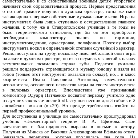
самостоятельно и со свойственным военным детям упорством
начинает свой образовательный процесс. Первые представления
о нотной грамоте получил в духовом оркестре, тогда же смог
зафиксировать первые собственные музыкальные мысли. Игра на
инструментах была лишь ступенью к осуществлению главного
желания, к тому же в Ставропольском училище в те годы не
было теоретического отделения, где бы он мог приобрести
необходимые композитору знания по гармонии,
инструментоведению, оркестровке, полифонии. Поэтому выбор
инструмента носил в определенной степени случайный характер.
Решил поступать на трубу, поскольку имел небольшой опыт игры
на альте в духовом оркестре, но из-за неумелых занятий к началу
вступительных экзаменов сорвал губы. Педагоги училища
решили поддержать стремящегося в музыку юношу и взяли на
гобой (только этот инструмент оказался на складе), но… в класс
кларнетиста Ивана Павловича Антонова, замечательного
исполнителя, освоившего искусство игры на своем инструменте
в полковых оркестрах. Впоследствии уже признанный
композитор Эдуард Патлаенко посвятит первому учителю одно
из лучших своих сочинений «Пастушьи песни» для 3 гобоев и 2
английских рожков (ор.29). Но прежде требовалось взойти на
первый профессиональный уровень.
Для поступления в училище он самостоятельно проштудировал
учебник «Элементарной теории» В. А. Ефимова. Свои
впечатления и благодарность выразил в письме к автору.
Получил из Минска от Василия Александровича Ефимова ответ.
Завязалась переписка, которая продлилась два года. На