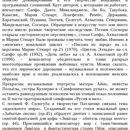
программных сочинений. Круг авторов, с которыми он работает,
впечатляет: Сапфо, Данте, Микеланджело, Ли Бо, Такубоку,
Камоэнс, Мария Стюарт, Лонгфелло, Рембо, Державин,
Баратынский, Пушкин, Тютчев, Сологуб, Ахматова, Северянин,
Мандельштам, Соснора. Обращение к искусству того или иного
поэта имело разные творческие последствия. Поэзия Сосноры
открыла «историческую перспективу», стихи Сапфо, Ахматовой
и Марии Стюарт были призваны озвучить тему любви. Именно в
«женских» вокальных циклах – «Письма из ларца» на сл.
королевы Марии Стюарт ор.25 (1970), «Цветок Эллады» на сл.
Сапфо ор.46 (1992), «Дочь неба» на сл. А. Ахматовой ор.49
(1996) – композитор убедительно и тонко раскрыл
многообразные проявления любовных чувств. Можно сказать,
что его лирическое дарование – музыкальное и поэтическое –
наиболее ярко и полно реализовалось в воплощении женских
образов.
Прекрасны музыкальные портреты матери Айно, невесты
Похъёлы, сестры Куллерво в «Симфонических рунах», не может
оставить равнодушным психологи-чески тонкий показ полонянки
из II части ораториальной симфонии «Русия и меч».
С поэзией Ф. Сологуба в творчестве Патлаенко связана тема
«идеального мира». Созданный на его стихи вокальный цикл
«Забытые песни» (ор.45) образует диптих с написанной ранее
сюитой-фантазией для арфы «Ликёлда – обитель сердца моего»
(ор 44). Приснившийся композитору мир с таинственным
названием Ликёлда и фантастическая страна Ойле, описанная