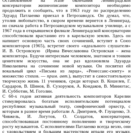
Остановленное на этапе окончания Ленинградской
консерватории жизнеописание композитора необходимо
продолжить и сообщить, что в 1963 году по распределению
Эдуард Патлаенко приехал в Петрозаводск. Он думал, что,
утолив любопытство, в скором времени вернется в Ленинград,
но сначала работа в Петрозаводском музыкальном училище, а с
1967 года в открывшемся филиале Ленинградской консерватории
способствовали врастанию его в карельскую землю. Здесь он
напишет основную часть своих сочинений, вступит в Союз
композиторов (1965), встретит своего «идеального слушателя»
И. В. Островскую (Ирина Вячеславовна Островская – жена
композитора. Будучи интересным человеком, знатоком и тонким
ценителем искусства, она не раз вдохновляла Эдуарда
Николаевича на сочинение новой музыки. Он посвятил ей
вокальный цикл «Письма из ларца», «Ренессанс-сюиту» и
множество стихов. —
прим. авт.
), выпустит в самостоятельную
творческую жизнь 11 учеников, среди которых В. Кошелев, Г.
Сардаров, В. Шинов, В. Сухоруков, А. Кондаков, В. Миниотас,
И. Субботин, М. Гоголин.
С 60-х годов активная деятельность композиторов Карелии
стимулировалась богатым исполнительским потенциалом
республики: музыкальный театр, симфонический оркестр, с
которым в разное время работали А. Дмитриев, Ф. Глущенко, Э.
Чивжель, И. Логутов, О. Солдатов, консерватория,
способствовавшая постоянному пополнению и творческому
росту музыкантов. С исполнителями Патлаенко всегда везло, они
с удовольствием и большим мастерством играли его музыку.