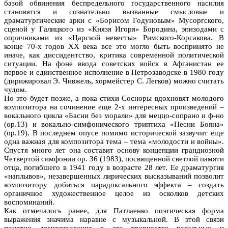
базой обвинения беспредельного государственного насилия
становятся и сознательно вызванные смысловые и
драматургические арки с «Борисом Годуновым» Мусоргского,
сценой у Галицкого из «Князя Игоря» Бородина, эпизодами с
опричниками из «Царской невесты» Римского-Корсакова. В
конце 70-х годов ХХ века все это могло быть воспринято не
иначе, как диссидентство, критика современной политической
ситуации. На фоне ввода советских войск в Афганистан ее
первое и единственное исполнение в Петрозаводске в 1980 году
(дирижировал Э. Чивжель, хормейстер С. Легков) можно считать
чудом.
Но это будет позже, а пока стихи Сосноры вдохновят молодого
композитора на сочинение еще 2-х интересных произведений –
вокального цикла «Басни без морали» для меццо-сопрано и ф-но
(ор.13) и вокально-симфонического триптиха «Песни Бояна»
(ор.19). В последнем опусе помимо исторической зазвучит еще
одна важная для композитора тема – тема «молодости и войны».
Спустя много лет она составит основу концепции грандиозной
Четвертой симфонии ор. 36 (1983), посвященной светлой памяти
отца, погибшего в 1941 году в возрасте 28 лет. Ее драматургия
«наплывов», незавершенных лирических высказываний позволит
композитору добиться парадоксального эффекта – создать
органичное художественное целое из осколков детских
воспоминаний.
Как отмечалось ранее, для Патлаенко поэтическая форма
выражения значима наравне с музыкальной. В этой связи
понятно доминирование в его творчестве вокальных и