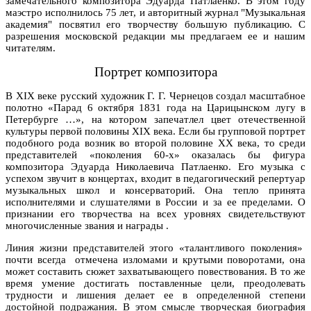
замечательного композитора Эдуарда Патлаенко. В этом году
маэстро исполнилось 75 лет, и авторитный журнал "Музыкальная
академия" посвятил его творчеству большую публикацию. С
разрешения московской редакции мы предлагаем ее и нашим
читателям.
Портрет композитора
В XIX веке русский художник Г. Г. Чернецов создал масштабное
полотно «Парад 6 октября 1831 года на Царицынском лугу в
Петербурге …», на котором запечатлел цвет отечественной
культуры первой половины XIX века. Если бы групповой портрет
подобного рода возник во второй половине ХХ века, то среди
представителей «поколения 60-х» оказалась бы фигура
композитора Эдуарда Николаевича Патлаенко. Его музыка с
успехом звучит в концертах, входит в педагогический репертуар
музыкальных школ и консерваторий. Она тепло принята
исполнителями и слушателями в России и за ее пределами. О
признании его творчества на всех уровнях свидетельствуют
многочисленные звания и награды .
Линия жизни представителей этого «талантливого поколения»
почти всегда отмечена изломами и крутыми поворотами, она
может составить сюжет захватывающего повествования. В то же
время умение достигать поставленные цели, преодолевать
трудности и лишения делает ее в определенной степени
достойной подражания. В этом смысле творческая биография