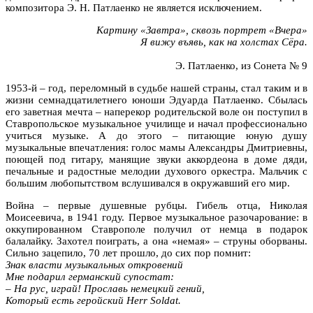
композитора Э. Н. Патлаенко не является исключением.
Картину «Завтра», сквозь портрет «Вчера»
Я вижу въявь, как на холстах Сёра.
Э. Патлаенко, из Сонета № 9
1953-й – год, переломный в судьбе нашей страны, стал таким и в
жизни семнадцатилетнего юноши Эдуарда Патлаенко. Сбылась
его заветная мечта – наперекор родительской воле он поступил в
Ставропольское музыкальное училище и начал профессионально
учиться музыке. А до этого – питающие юную душу
музыкальные впечатления: голос мамы Александры Дмитриевны,
поющей под гитару, манящие звуки аккордеона в доме дяди,
печальные и радостные мелодии духового оркестра. Мальчик с
большим любопытством вслушивался в окружавший его мир.
Война – первые душевные рубцы. Гибель отца, Николая
Моисеевича, в 1941 году. Первое музыкальное разочарование: в
оккупированном Ставрополе получил от немца в подарок
балалайку. Захотел поиграть, а она «немая» – струны оборваны.
Сильно зацепило, 70 лет прошло, до сих пор помнит:
Знак власти музыкальных откровений
Мне подарил германский супостат:
– На рус, играй! Прославь немецкий гений,
Который есть геройский Herr Soldat.