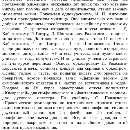
протяжении ближайших нескольких лет поиск тех, кто хоть как-
нибудь мог помочь ему в деле сочинительства, станет важным
моментом жизни. Показывал однокурсникам, И. П. Антонову,
другим преподавателям училища. Они внимательно слушали и
добрым отношением способствовали дальнейшему творческому
развитию. С трепетом отправлял свои опусы великим – Д.
Кабалевскому, Р. Глиэру, Д. Шостаковичу. Радовался и гордился,
когда отвечали. Достоянием личного архива стали 11 писем от
Кабалевского, 1 от Глиэра и 1 от Шостаковича. Писали
традиционные, но очень важные для нуждающегося в поддержке
молодого автора слова: «Учитесь, учитесь, вам нужно много
учиться, и тогда получится». И он учился, учился со страстью:
на 2-м курсе переписал «Основы оркестровки» Н. Римского-
Корсакова и начал сочинять концерт для скрипки с оркестром.
Осилил только I часть, но попытки писать для оркестра не
прекратил, вскоре появился вальс «Дыхание весны» для
симфонического оркестра в 6 частях со вступлением и кодой.
Позднее, на IV курсе оркестровые опусы пополнятся
«Юмореской» для симфонического и «Фантастическим маршем»
для духового оркестра. По учебнику С. Павлюченко
«Практическое руководство по контрапункту строгого стиля»
самостоятельно проникал в хитросплетения полифонии, сочинил
двухголосный канон для 2-х флейт или 2-х гобоев, 2
полифонические пьесы для ф-но. Все, до чего доходил сам,
«приросло накрепко» и стало в дальнейшем доминантой
композиторского мышления.