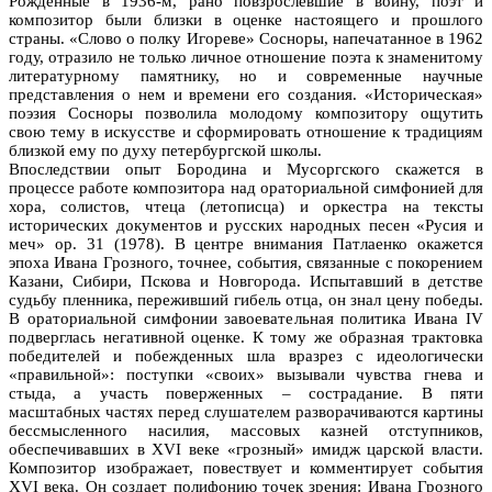
Рожденные в 1936-м, рано повзрослевшие в войну, поэт и
композитор были близки в оценке настоящего и прошлого
страны. «Слово о полку Игореве» Сосноры, напечатанное в 1962
году, отразило не только личное отношение поэта к знаменитому
литературному памятнику, но и современные научные
представления о нем и времени его создания. «Историческая»
поэзия Сосноры позволила молодому композитору ощутить
свою тему в искусстве и сформировать отношение к традициям
близкой ему по духу петербургской школы.
Впоследствии опыт Бородина и Мусоргского скажется в
процессе работе композитора над ораториальной симфонией для
хора, солистов, чтеца (летописца) и оркестра на тексты
исторических документов и русских народных песен «Русия и
меч» ор. 31 (1978). В центре внимания Патлаенко окажется
эпоха Ивана Грозного, точнее, события, связанные с покорением
Казани, Сибири, Пскова и Новгорода. Испытавший в детстве
судьбу пленника, переживший гибель отца, он знал цену победы.
В ораториальной симфонии завоевательная политика Ивана IV
подверглась негативной оценке. К тому же образная трактовка
победителей и побежденных шла вразрез с идеологически
«правильной»: поступки «своих» вызывали чувства гнева и
стыда, а участь поверженных – сострадание. В пяти
масштабных частях перед слушателем разворачиваются картины
бессмысленного насилия, массовых казней отступников,
обеспечивавших в XVI веке «грозный» имидж царской власти.
Композитор изображает, повествует и комментирует события
XVI века. Он создает полифонию точек зрения: Ивана Грозного