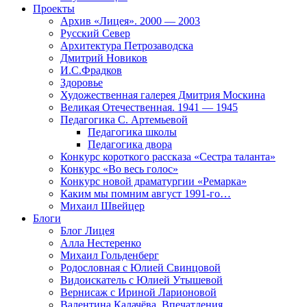
Проекты
Архив «Лицея». 2000 — 2003
Русский Север
Архитектура Петрозаводска
Дмитрий Новиков
И.С.Фрадков
Здоровье
Художественная галерея Дмитрия Москина
Великая Отечественная. 1941 — 1945
Педагогика С. Артемьевой
Педагогика школы
Педагогика двора
Конкурс короткого рассказа «Сестра таланта»
Конкурс «Во весь голос»
Конкурс новой драматургии «Ремарка»
Каким мы помним август 1991-го…
Михаил Швейцер
Блоги
Блог Лицея
Алла Нестеренко
Михаил Гольденберг
Родословная с Юлией Свинцовой
Видоискатель с Юлией Утышевой
Вернисаж с Ириной Ларионовой
Валентина Калачёва. Впечатления