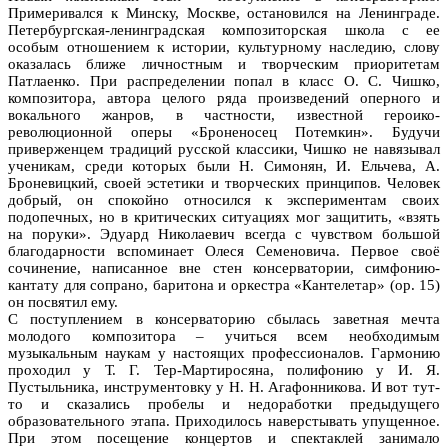
Примеривался к Минску, Москве, остановился на Ленинграде.
Петербургская-ленинградская композиторская школа с ее
особым отношением к истории, культурному наследию, слову
оказалась ближе личностным и творческим приоритетам
Патлаенко. При распределении попал в класс О. С. Чишко,
композитора, автора целого ряда произведений оперного и
вокального жанров, в частности, известной героико-
революционной оперы «Броненосец Потемкин». Будучи
приверженцем традиций русской классики, Чишко не навязывал
ученикам, среди которых были Н. Симонян, И. Ельчева, А.
Броневицкий, своей эстетики и творческих принципов. Человек
добрый, он спокойно относился к экспериментам своих
подопечных, но в критических ситуациях мог защитить, «взять
на поруки». Эдуард Николаевич всегда с чувством большой
благодарности вспоминает Олеся Семеновича. Первое своё
сочинение, написанное вне стен консерватории, симфонию-
кантату для сопрано, баритона и оркестра «Кантелетар» (ор. 15)
он посвятил ему.
С поступлением в консерваторию сбылась заветная мечта
молодого композитора – учиться всем необходимым
музыкальным наукам у настоящих профессионалов. Гармонию
проходил у Т. Г. Тер-Мартиросяна, полифонию у И. Я.
Пустыльника, инструментовку у Н. Н. Агафонникова. И вот тут-
то и сказались пробелы и недоработки предыдущего
образовательного этапа. Приходилось наверстывать упущенное.
При этом посещение концертов и спектаклей занимало