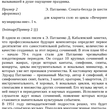
вызывавшей в душе ощущение праздника.
Пример 2
Э. Патлаенко. Соната-беседа (в шести
афоризмах)
для кларнета соло из цикла «Вечернее
музицирова-ние». I ч.
{hsimage|Пример 2 ||||}
В одном из своих писем к Э. Патлаенко Д. Кабалевский заметил,
что профессиональное будущее композитора определит первое
десятилетие его самостоятельной работы, точнее, количество и
качество созданных за этот период сочинений. В этом плане 60-е
– начало 70-х годов стали для Патлаенко чрезвычайно
плодотворным периодом. Он создал 10 крупных сочинений в
разных жанрах, среди которых кантаты, симфонии, сюиты,
концерты, циклы инструментальных и вокальных миниатюр, в
которых уже нет признаков ученичества. К настоящему времени
Эдуард Патлаенко – признанный Мастер, автор 4 симфоний, 4
симфонических сюит, балета, 3 кантат, оратории, 5 квартетов, 21
инструментального, 4 хоровых, 6 вокальных циклов, музыки к
спектаклям и множества других сочинений. Его музыка звучит, о
ней пишут в периодических и научных изданиях. Исполнители и
слушатели ждут новых сочинений, появление которых всегда
становится значительным культурным событием.
В 1951 году пятнадцатилетний подросток решил, что будет
писать серьёзную музыку. Преодолев многочисленные преграды,