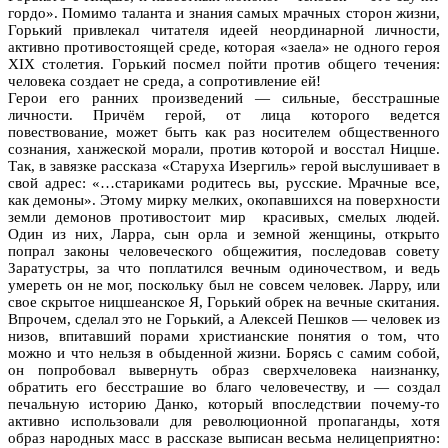
гордо». Помимо таланта и знания самых мрачных сторон жизни,
Горький привлекал читателя идеей неординарной личности,
активно противостоящей среде, которая «заела» не одного героя
ХIХ столетия. Горький посмел пойти против общего течения:
человека создает не среда, а сопротивление ей!
Герои его ранних произведений — сильные, бесстрашные
личности. Причём герой, от лица которого ведется
повествование, может быть как раз носителем общественного
сознания, ханжеской морали, против которой и восстал Ницше.
Так, в завязке рассказа «Старуха Изергиль» герой выслушивает в
свой адрес: «…стариками родитесь вы, русские. Мрачные все,
как демоны». Этому мирку мелких, окопавшихся на поверхности
земли демонов противостоит мир красивых, смелых людей.
Один из них, Ларра, сын орла и земной женщины, открыто
попрал законы человеческого общежития, последовав совету
Заратустры, за что поплатился вечным одиночеством, и ведь
умереть он не мог, поскольку был не совсем человек. Ларру, или
свое скрытое ницшеанское Я, Горький обрек на вечные скитания.
Впрочем, сделал это не Горький, а Алексей Пешков — человек из
низов, впитавший порами христианские понятия о том, что
можно и что нельзя в обыденной жизни. Борясь с самим собой,
он попробовал вывернуть образ сверхчеловека наизнанку,
обратить его бесстрашие во благо человечеству, и — создал
печальную историю Данко, который впоследствии почему-то
активно использовали для революционной пропаганды, хотя
образ народных масс в рассказе выписан весьма нелицеприятно: