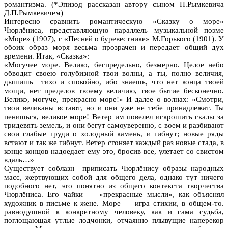
романтизма. (*Эпизод рассказан автору сыном П.Рымкевича
Д.П.Рымкевичем)
Интересно сравнить романтическую «Сказку о море»
Чюрлёниса, представляющую параллель музыкальной поэме
«Море» (1907), с «Песней о буревестнике» М.Горького (1901). У
обоих образ моря весьма прозрачен и передает общий дух
времени. Итак, «Сказка»:
«Могучее море. Велико, беспредельно, безмерно. Целое небо
обводит своею голубизной твои волны, а ты, полно величия,
дышишь тихо и спокойно, ибо знаешь, что нет конца твоей
мощи, нет пределов твоему величию, твое бытие бесконечно.
Велико, могуче, прекрасно море!» И далее о волнах: «Смотри,
твои великаны встают, но и они уже не тебе принадлежат. Ты
пенишься, великое море! Ветер им повелел искрошить скалы за
тридевять земель, и они бегут самоуверенно, с воем и разбивают
свои слабые груди о холодный камень, и гибнут; новые ряды
встают и так же гибнут. Ветер сгоняет каждый раз новые стада, в
конце концов надоедает ему это, бросив все, улетает со свистом
вдаль…»
Существует соблазн приписать Чюрлёнису образы народных
масс, жертвующих собой для общего дела, однако тут ничего
подобного нет, это понятно из общего контекста творчества
Чюрлёниса. Его чайки – «прекрасные мысли», как объяснял
художник в письме к жене. Море — игра стихии, в общем-то.
равнодушной к конкретному человеку, как и сама судьба,
поглощающая утлые лодчонки, отчаянно плывущие наперекор