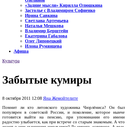
Озолиной
«Задние мысли» Кирилла Олюшкина
Застолье с Владимиром Софиенко
Ирина Савкина
Светлана Артемьева
Наталья Мешкова
Владимир Берштейн
Екатерина Габалова
Олег Липовецкий
Илона Румянцева
Афиша
Культура
Забытые кумиры
8 октября 2011 12:08
Яна Жемойтелите
Помнит ли кто литовского художника Чюрлёниса? Он был
популярен в советской России, и поколение, которое нынче
готовится выйти на пенсию, при упоминании его имени
радостно улыбается, как при встрече со старым знакомым. А что
знают о нем нынешние школьники? Да ничего, наверное. А ведь