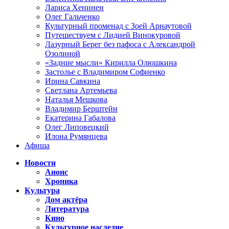
Лариса Хенинен
Олег Гальченко
Культурный променад с Зоей Арнаутовой
Путешествуем с Лидией Винокуровой
Лазурный Берег без пафоса с Александрой
Озолиной
«Задние мысли» Кирилла Олюшкина
Застолье с Владимиром Софиенко
Ирина Савкина
Светлана Артемьева
Наталья Мешкова
Владимир Берштейн
Екатерина Габалова
Олег Липовецкий
Илона Румянцева
Афиша
Новости
Анонс
Хроника
Культура
Дом актёра
Литература
Кино
Культурное наследие