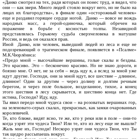
«Данко смотрел на тех, ради которых он понес труд, и видел, что
они — как звери. Много людей стояло вокруг него, но не было на
лицах их благородства», в финале один «осторожный человек»
еще и раздавил горящее сердце ногой. Данко — вовсе не вождь
народных масс, а герой-одиночка, который обречен на
поражение в борьбе с косностью толпы. Незавидной
представлялась Горькому судьба сверхчеловека в матушке
России, и ведь он оказался прав.
Иной Данко, или человек, выведший людей из леса и еще не
подозревающий о трагическом финале, появляется в «Псалме»
М.К.Чюрлёниса:
«Предо мной – высочайшие вершины, голые скалы и бездны.
Это красиво. Это – бесконечно красиво. Но не знаю дороги, и
боязно мне. О нет, не за себя – ведь иду я, а вслед за мной уже
идут другие. Господи, они за мной идут, все шествие – длинное,
длинное! Один за другим – через долину и долгим речным
берегом, и через поле большое, возделанное, тихое, а конец
этого шествия в лесу скрывается, и шествию конца нет. Где
истина, Господи? Иду, иду.
Ты явил передо мной чудеса свои – на розоватых вершинах гор,
на зеленовато-серых скалах, прекрасных, как замки очарованных
королевичей.
Те, кто ближе, видят ясно, те же, кто у реки или в поле – они-то
когда узрят эти чудеса Твои? Или те, кто из лесу еще не вышли?
Жаль мне их, Господи! Нескоро узрят они чудеса Твои, что Ты
так щедро рассыпаешь вокруг.