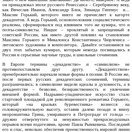
он принадлежал эпохе русского Ренессанса – Серебряному веку,
как Вячеслав Иванов, Александр Блок, Зинаида Гиппиус и…
Максим Горький, которого никто не причисляет к кагорте
декадентов. А ведь Горький, основоположник социалистического
реализма, сформировался под влиянием того же кумира, что и
поэты-символисты. Ницше – проклятый и запрещенный в
советской России, как никто другой повлиял на становление
Максима Горького и Микалоюса Константинаса Чюрлениса –
литовского художника и композитора. Давайте остановимся на
двух этих забытых кумирах, которым некогда посвящались в
России и серьезные научные труды, и школьные сочинения.
В Европе термины «декаденство» и «символизм» не
противопоставляли друг другу. «Декадентством»
пренебрежительно нарекали новые формы в поэзии. В России же,
после первых русских декадентских сочинений, термины
разграничились: в символизме видели идеалы и духовность, а в
декадентстве – безволие, безнравственность и увлечение
внешней формой. Надрывно-упадническое искусство стало
стартовой площадкой для революционного романтика Горького,
который «на крыльях буревестника» вознесся на
головокружительную высоту, оставив далеко позади и внизу
неоромантика Грина, умиравшего в Петрограде от голода —
дружно отвергнутого за ненужностью прекраснодушных
порывов всеми издателями, кроме Павла Рымкевича. Последний
его и спас, невольно обеспечив преемственность мировой линии