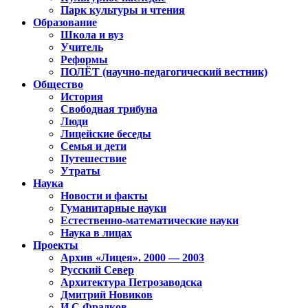
Парк культуры и чтения
Образование
Школа и вуз
Учитель
Реформы
ПОЛЁТ (научно-педагогический вестник)
Общество
История
Свободная трибуна
Люди
Лицейские беседы
Семья и дети
Путешествие
Утраты
Наука
Новости и факты
Гуманитарные науки
Естественно-математические науки
Наука в лицах
Проекты
Архив «Лицея». 2000 — 2003
Русский Север
Архитектура Петрозаводска
Дмитрий Новиков
И.С.Фрадков