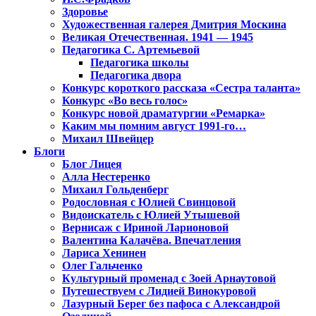
Здоровье
Художественная галерея Дмитрия Москина
Великая Отечественная. 1941 — 1945
Педагогика С. Артемьевой
Педагогика школы
Педагогика двора
Конкурс короткого рассказа «Сестра таланта»
Конкурс «Во весь голос»
Конкурс новой драматургии «Ремарка»
Каким мы помним август 1991-го…
Михаил Швейцер
Блоги
Блог Лицея
Алла Нестеренко
Михаил Гольденберг
Родословная с Юлией Свинцовой
Видоискатель с Юлией Утышевой
Вернисаж с Ириной Ларионовой
Валентина Калачёва. Впечатления
Лариса Хенинен
Олег Гальченко
Культурный променад с Зоей Арнаутовой
Путешествуем с Лидией Винокуровой
Лазурный Берег без пафоса с Александрой