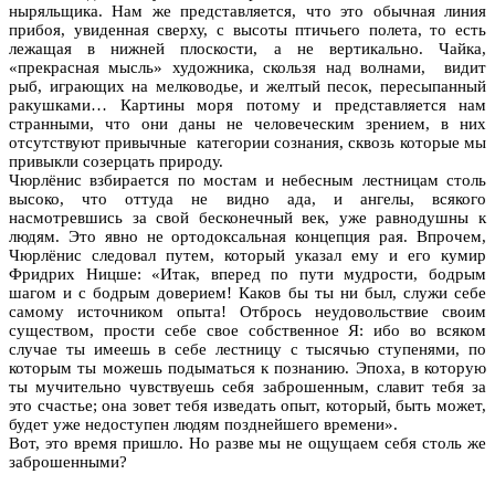
ныряльщика. Нам же представляется, что это обычная линия
прибоя, увиденная сверху, с высоты птичьего полета, то есть
лежащая в нижней плоскости, а не вертикально. Чайка,
«прекрасная мысль» художника, скользя над волнами, видит
рыб, играющих на мелководье, и желтый песок, пересыпанный
ракушками… Картины моря потому и представляется нам
странными, что они даны не человеческим зрением, в них
отсутствуют привычные категории сознания, сквозь которые мы
привыкли созерцать природу.
Чюрлёнис взбирается по мостам и небесным лестницам столь
высоко, что оттуда не видно ада, и ангелы, всякого
насмотревшись за свой бесконечный век, уже равнодушны к
людям. Это явно не ортодоксальная концепция рая. Впрочем,
Чюрлёнис следовал путем, который указал ему и его кумир
Фридрих Ницше: «Итак, вперед по пути мудрости, бодрым
шагом и с бодрым доверием! Каков бы ты ни был, служи себе
самому источником опыта! Отбрось неудовольствие своим
существом, прости себе свое собственное Я: ибо во всяком
случае ты имеешь в себе лестницу с тысячью ступенями, по
которым ты можешь подыматься к познанию. Эпоха, в которую
ты мучительно чувствуешь себя заброшенным, славит тебя за
это счастье; она зовет тебя изведать опыт, который, быть может,
будет уже недоступен людям позднейшего времени».
Вот, это время пришло. Но разве мы не ощущаем себя столь же
заброшенными?