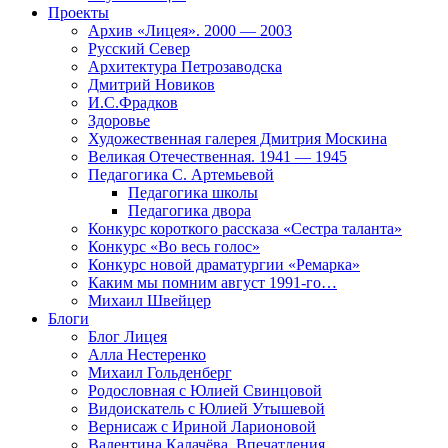
Проекты
Архив «Лицея». 2000 — 2003
Русский Север
Архитектура Петрозаводска
Дмитрий Новиков
И.С.Фрадков
Здоровье
Художественная галерея Дмитрия Москина
Великая Отечественная. 1941 — 1945
Педагогика С. Артемьевой
Педагогика школы
Педагогика двора
Конкурс короткого рассказа «Сестра таланта»
Конкурс «Во весь голос»
Конкурс новой драматургии «Ремарка»
Каким мы помним август 1991-го…
Михаил Швейцер
Блоги
Блог Лицея
Алла Нестеренко
Михаил Гольденберг
Родословная с Юлией Свинцовой
Видоискатель с Юлией Утышевой
Вернисаж с Ириной Ларионовой
Валентина Калачёва. Впечатления