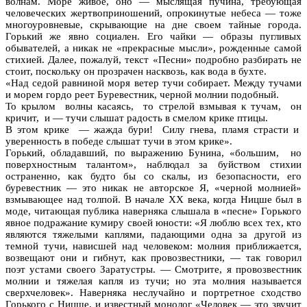
волнам. Море живое, оно — мыслящая пучина, требующая
человеческих жертвоприношений, опрокинутые небеса — тоже
многоуровневые, скрывающие на дне своем тайные города.
Горький же явно социален. Его чайки — образы пугливых
обывателей, а никак не «прекрасные мысли», рожденные самой
стихией. Далее, пожалуй, текст «Песни» подробно разбирать не
стоит, поскольку он прозрачен насквозь, как вода в бухте.
«Над седой равниной моря ветер тучи собирает. Между тучами
и морем гордо реет Буревестник, черной молнии подобный.
То крылом волны касаясь, то стрелой взмывая к тучам, он
кричит, и — тучи слышат радость в смелом крике птицы.
В этом крике — жажда бури! Силу гнева, пламя страсти и
уверенность в победе слышат тучи в этом крике».
Горький, обладавший, по выражению Бунина, «большим, но
поверхностным талантом», наблюдал за буйством стихии
остраненно, как будто бы со скалы, из безопасности, его
буревестник — это никак не авторское Я, «черной молнией»
взмывающее над толпой. В начале ХХ века, когда Ницше был в
моде, читающая публика наверняка слышала в «песне» Горького
явное подражание кумиру своей юности: «Я люблю всех тех, кто
являются тяжелыми каплями, падающими одна за другой из
темной тучи, нависшей над человеком: молния приближается,
возвещают они и гибнут, как провозвестники, — так говорил
поэт устами своего Заратустры. — Смотрите, я провозвестник
молнии и тяжелая капля из тучи; но эта молния называется
сверхчеловек». Наверняка неслучайно и портретное сходство
Горького с Ницше, и известный монолог «Человек — это звучит