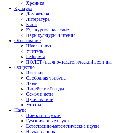
Хроника
Культура
Дом актёра
Литература
Кино
Культурное наследие
Парк культуры и чтения
Образование
Школа и вуз
Учитель
Реформы
ПОЛЁТ (научно-педагогический вестник)
Общество
История
Свободная трибуна
Люди
Лицейские беседы
Семья и дети
Путешествие
Утраты
Наука
Новости и факты
Гуманитарные науки
Естественно-математические науки
Наука в лицах