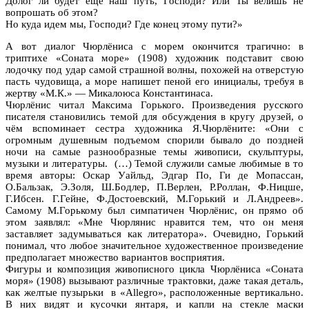
Долог ли будет ещё наш путь, Господи? Или Ты велишь не
вопрошать об этом?
Но куда идем мы, Господи? Где конец этому пути?»
А вот диалог Чюрлёниса с морем окончится трагично: в
триптихе «Соната море» (1908) художник подставит свою
лодочку под удар самой страшной волны, похожей на отверстую
пасть чудовища, а море напишет пеной его инициалы, требуя в
жертву «М.К.» — Микалоюса Константинаса.
Чюрлёнис читал Максима Горького. Произведения русского
писателя становились темой для обсуждения в кругу друзей, о
чём вспоминает сестра художника Я.Чюрлёните: «Они с
огромным душевным подъемом спорили бывало до поздней
ночи на самые разнообразные темы живописи, скульптуры,
музыки и литературы. (…) Темой служили самые любимые в то
время авторы: Оскар Уайльд, Эдгар По, Ги де Мопассан,
О.Бальзак, Э.Золя, Ш.Бодлер, П.Верлен, Р.Роллан, Ф.Ницше,
Г.Ибсен. Г.Гейне, Ф.Достоевский, М.Горький и Л.Андреев».
Самому М.Горькому был симпатичен Чюрлёнис, он прямо об
этом заявлял: «Мне Чюрлянис нравится тем, что он меня
заставляет задумываться как литератора». Очевидно, Горький
понимал, что любое значительное художественное произведение
предполагает множество вариантов восприятия.
Фигуры и композиция живописного цикла Чюрлёниса «Соната
моря» (1908) вызывают различные трактовки, даже такая деталь,
как желтые пузырьки в «Allegro», расположенные вертикально.
В них видят и кусочки янтаря, и капли на стекле маски