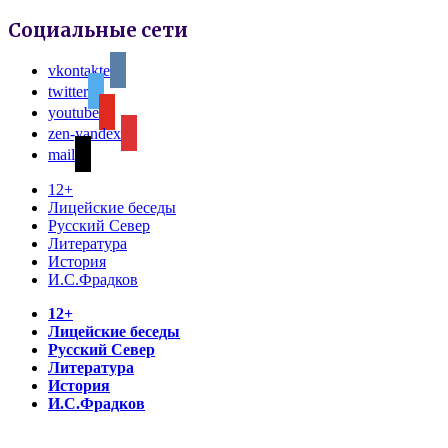
Социальные сети
vkontakte
twitter
youtube
zen-yandex
mail
12+
Лицейские беседы
Русский Север
Литература
История
И.С.Фрадков
12+
Лицейские беседы
Русский Север
Литература
История
И.С.Фрадков