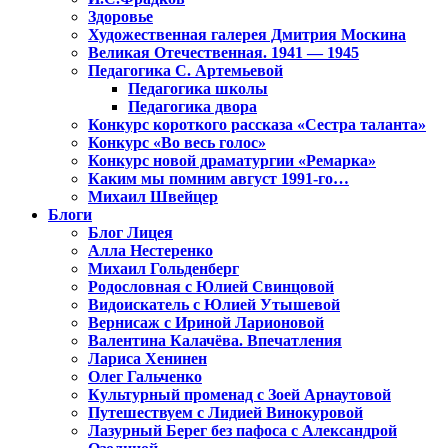
Здоровье
Художественная галерея Дмитрия Москина
Великая Отечественная. 1941 — 1945
Педагогика С. Артемьевой
Педагогика школы
Педагогика двора
Конкурс короткого рассказа «Сестра таланта»
Конкурс «Во весь голос»
Конкурс новой драматургии «Ремарка»
Каким мы помним август 1991-го…
Михаил Швейцер
Блоги
Блог Лицея
Алла Нестеренко
Михаил Гольденберг
Родословная с Юлией Свинцовой
Видоискатель с Юлией Утышевой
Вернисаж с Ириной Ларионовой
Валентина Калачёва. Впечатления
Лариса Хенинен
Олег Гальченко
Культурный променад с Зоей Арнаутовой
Путешествуем с Лидией Винокуровой
Лазурный Берег без пафоса с Александрой