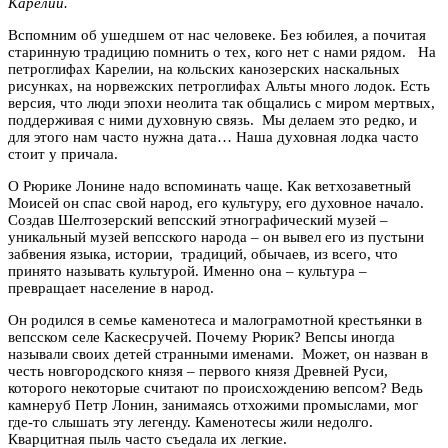
Карелии.
Вспомним об ушедшем от нас человеке. Без юбилея, а почитая
старинную традицию помнить о тех, кого нет с нами рядом. На
петроглифах Карелии, на кольских канозерских наскальных
рисунках, на норвежских петроглифах Альты много лодок. Есть
версия, что люди эпохи неолита так общались с миром мертвых,
поддерживая с ними духовную связь. Мы делаем это редко, и
для этого нам часто нужна дата… Наша духовная лодка часто
стоит у причала.
О Рюрике Лонине надо вспоминать чаще. Как ветхозаветный
Моисей он спас свой народ, его культуру, его духовное начало.
Создав Шелтозерский вепсский этнографический музей –
уникальный музей вепсского народа – он вывел его из пустыни
забвения языка, истории, традиций, обычаев, из всего, что
принято называть культурой. Именно она – культура –
превращает население в народ.
Он родился в семье каменотеса и малограмотной крестьянки в
вепсском селе Каскесручей. Почему Рюрик? Вепсы иногда
называли своих детей странными именами. Может, он назван в
честь новгородского князя – первого князя Древней Руси,
которого некоторые считают по происхождению вепсом? Ведь
камнеруб Петр Лонин, занимаясь отхожими промыслами, мог
где-то слышать эту легенду. Каменотесы жили недолго.
Кварцитная пыль часто съедала их легкие.