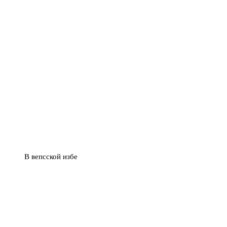
В вепсской избе