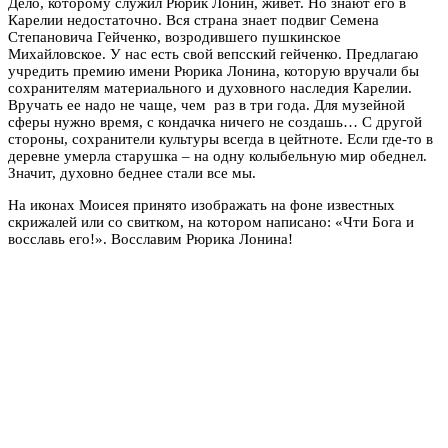
Дело, которому служил Рюрик Лонин, живет. Но знают его в
Карелии недостаточно. Вся страна знает подвиг Семена
Степановича Гейченко, возродившего пушкинское
Михайловское. У нас есть свой вепсский гейченко. Предлагаю
учредить премию имени Рюрика Лонина, которую вручали бы
сохранителям материального и духовного наследия Карелии.
Вручать ее надо не чаще, чем раз в три года. Для музейной
сферы нужно время, с кондачка ничего не создашь… С другой
стороны, сохранители культуры всегда в цейтноте. Если где-то в
деревне умерла старушка – на одну колыбельную мир обеднел.
Значит, духовно беднее стали все мы.
На иконах Моисея принято изображать на фоне известных
скрижалей или со свитком, на котором написано: «Чти Бога и
восславь его!». Восславим Рюрика Лонина!