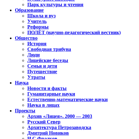
Парк культуры и чтения
Образование
Школа и вуз
Учитель
Реформы
ПОЛЁТ (научно-педагогический вестник)
Общество
История
Свободная трибуна
Люди
Лицейские беседы
Семья и дети
Путешествие
Утраты
Наука
Новости и факты
Гуманитарные науки
Естественно-математические науки
Наука в лицах
Проекты
Архив «Лицея». 2000 — 2003
Русский Север
Архитектура Петрозаводска
Дмитрий Новиков
И.С.Фрадков