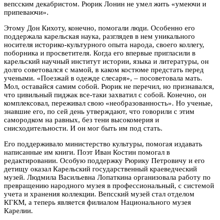
вепсским декабристом. Рюрик Лонин не умел жить «умеючи и
припеваючи».
Этому Дон Кихоту, конечно, помогали люди. Особенно его
поддержала карельская наука, разглядев в нем уникального
носителя историко-культурного опыта народа, своего коллегу,
поборника и просветителя. Когда его впервые пригласили в
карельский научный институт истории, языка и литературы, он
долго советовался с мамой, в каком костюме предстать перед
учеными. «Поезжай в одежде слесаря», – посоветовала мать.
Мол, оставайся самим собой. Рюрик не перечил, но признавался,
что цивильный пиджак все-таки захватил с собой. Конечно, он
комплексовал, переживал свою «необразованность». Но ученые,
знавшие его, по сей день утверждают, что говорили с этим
самородком на равных, без тени высокомерия и
снисходительности. И он мог быть им под стать.
Его поддерживало министерство культуры, помогая издавать
написанные им книги. Поэт Иван Костин помогал в
редактировании. Особую поддержку Рюрику Петровичу и его
детищу оказал Карельский государственный краеведческий
музей. Людмила Васильевна Лопаткина организовала работу по
превращению народного музея в профессиональный, с системой
учета и хранения коллекции. Вепсский музей стал отделом
КГКМ, а теперь является филиалом Национального музея
Карелии.