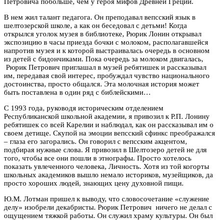
Петровича побольше, чем у героя мифов Древней Греции.
В нем жил талант педагога. Он преподавал вепсский язык в
шелтозерской школе, а как он беседовал с детьми! Когда
открылся уголок музея в библиотеке, Рюрик Лонин открывал
экспозицию в часы приезда бочки с молоком, располагавшейся
напротив музея и к которой выстраивалась очередь в основном
из детей с бидончиками. Пока очередь за молоком двигалась,
Рюрик Петрович приглашал в музей ребятишек и рассказывал
им, передавая свой интерес, пробуждал чувство национального
достоинства, просто общался. Эта молочная история может
быть поставлена в один ряд с библейскими…
С 1993 года, руководя историческим отделением
Республиканской школьной академии, я привозил к Р.П. Лонину
ребятишек со всей Карелии и наблюдал, как он рассказывал им о
своем детище. Скупой на эмоции вепсский сфинкс преображался
– глаза его загорались. Он говорил с вепсским акцентом,
подбирая нужные слова. Я привозил в Шелтозеро детей не для
того, чтобы все они пошли в этнографы. Просто хотелось
показать увлеченного человека, Личность. Хотя из той когорты
школьных академиков вышло немало историков, музейщиков, да
просто хороших людей, знающих цену духовной пищи.
Ю.М. Лотман пришел к выводу, что словосочетание «служение
делу» изобрели декабристы. Рюрик Петрович ничего не делал с
ощущением тяжкой работы. Он служил храму культуры. Он был