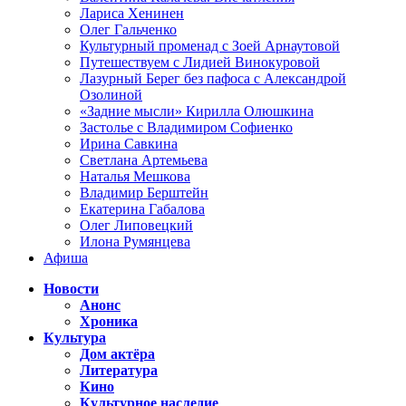
Лариса Хенинен
Олег Гальченко
Культурный променад с Зоей Арнаутовой
Путешествуем с Лидией Винокуровой
Лазурный Берег без пафоса с Александрой
Озолиной
«Задние мысли» Кирилла Олюшкина
Застолье с Владимиром Софиенко
Ирина Савкина
Светлана Артемьева
Наталья Мешкова
Владимир Берштейн
Екатерина Габалова
Олег Липовецкий
Илона Румянцева
Афиша
Новости
Анонс
Хроника
Культура
Дом актёра
Литература
Кино
Культурное наследие