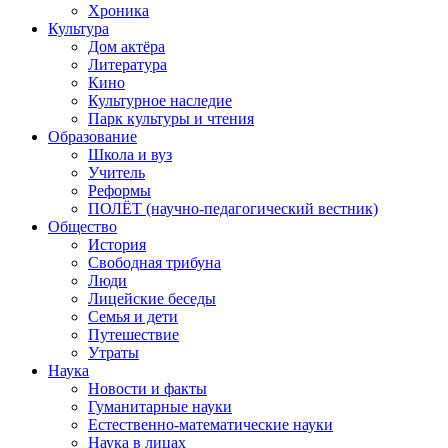
Хроника
Культура
Дом актёра
Литература
Кино
Культурное наследие
Парк культуры и чтения
Образование
Школа и вуз
Учитель
Реформы
ПОЛЁТ (научно-педагогический вестник)
Общество
История
Свободная трибуна
Люди
Лицейские беседы
Семья и дети
Путешествие
Утраты
Наука
Новости и факты
Гуманитарные науки
Естественно-математические науки
Наука в лицах