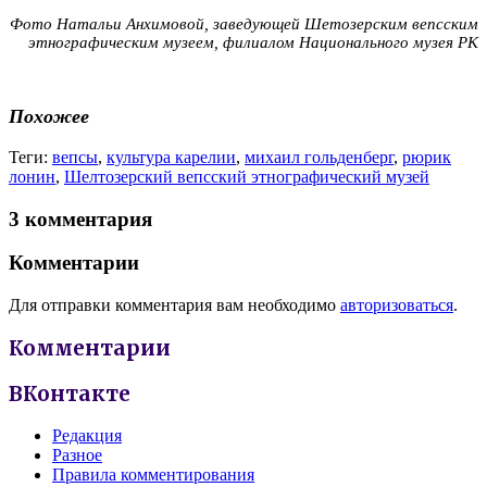
Фото Натальи Анхимовой, заведующей Шетозерским вепсским
этнографическим музеем, филиалом Национального музея РК
Похожее
Теги:
вепсы
,
культура карелии
,
михаил гольденберг
,
рюрик
лонин
,
Шелтозерский вепсский этнографический музей
3 комментария
Комментарии
Для отправки комментария вам необходимо
авторизоваться
.
Комментарии
ВКонтакте
Редакция
Разное
Правила комментирования