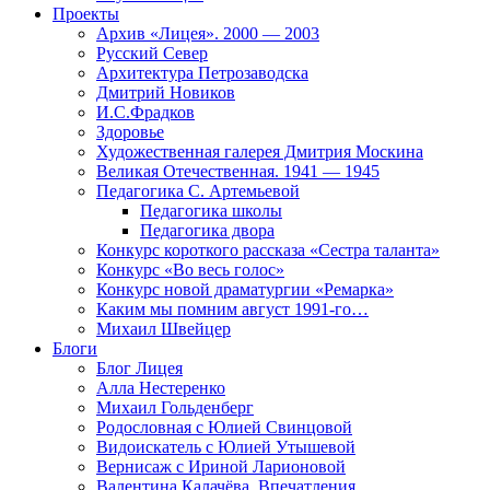
Проекты
Архив «Лицея». 2000 — 2003
Русский Север
Архитектура Петрозаводска
Дмитрий Новиков
И.С.Фрадков
Здоровье
Художественная галерея Дмитрия Москина
Великая Отечественная. 1941 — 1945
Педагогика С. Артемьевой
Педагогика школы
Педагогика двора
Конкурс короткого рассказа «Сестра таланта»
Конкурс «Во весь голос»
Конкурс новой драматургии «Ремарка»
Каким мы помним август 1991-го…
Михаил Швейцер
Блоги
Блог Лицея
Алла Нестеренко
Михаил Гольденберг
Родословная с Юлией Свинцовой
Видоискатель с Юлией Утышевой
Вернисаж с Ириной Ларионовой
Валентина Калачёва. Впечатления