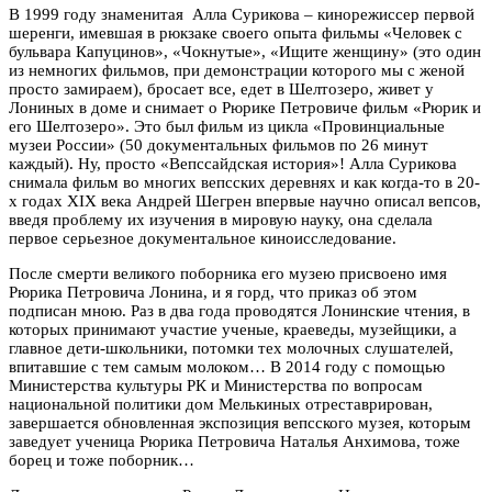
В 1999 году знаменитая Алла Сурикова – кинорежиссер первой
шеренги, имевшая в рюкзаке своего опыта фильмы «Человек с
бульвара Капуцинов», «Чокнутые», «Ищите женщину» (это один
из немногих фильмов, при демонстрации которого мы с женой
просто замираем), бросает все, едет в Шелтозеро, живет у
Лониных в доме и снимает о Рюрике Петровиче фильм «Рюрик и
его Шелтозеро». Это был фильм из цикла «Провинциальные
музеи России» (50 документальных фильмов по 26 минут
каждый). Ну, просто «Вепссайдская история»! Алла Сурикова
снимала фильм во многих вепсских деревнях и как когда-то в 20-
х годах XIX века Андрей Шегрен впервые научно описал вепсов,
введя проблему их изучения в мировую науку, она сделала
первое серьезное документальное киноисследование.
После смерти великого поборника его музею присвоено имя
Рюрика Петровича Лонина, и я горд, что приказ об этом
подписан мною. Раз в два года проводятся Лонинские чтения, в
которых принимают участие ученые, краеведы, музейщики, а
главное дети-школьники, потомки тех молочных слушателей,
впитавшие с тем самым молоком… В 2014 году с помощью
Министерства культуры РК и Министерства по вопросам
национальной политики дом Мелькиных отреставрирован,
завершается обновленная экспозиция вепсского музея, которым
заведует ученица Рюрика Петровича Наталья Анхимова, тоже
борец и тоже поборник…