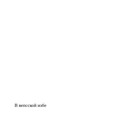
В вепсской избе