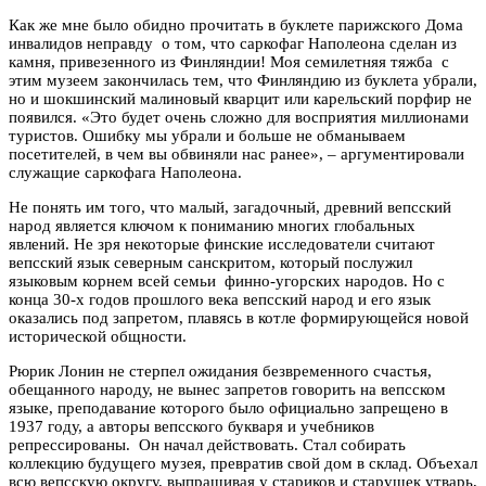
Как же мне было обидно прочитать в буклете парижского Дома
инвалидов неправду о том, что саркофаг Наполеона сделан из
камня, привезенного из Финляндии! Моя семилетняя тяжба с
этим музеем закончилась тем, что Финляндию из буклета убрали,
но и шокшинский малиновый кварцит или карельский порфир не
появился. «Это будет очень сложно для восприятия миллионами
туристов. Ошибку мы убрали и больше не обманываем
посетителей, в чем вы обвиняли нас ранее», – аргументировали
служащие саркофага Наполеона.
Не понять им того, что малый, загадочный, древний вепсский
народ является ключом к пониманию многих глобальных
явлений. Не зря некоторые финские исследователи считают
вепсский язык северным санскритом, который послужил
языковым корнем всей семьи финно-угорских народов. Но с
конца 30-х годов прошлого века вепсский народ и его язык
оказались под запретом, плавясь в котле формирующейся новой
исторической общности.
Рюрик Лонин не стерпел ожидания безвременного счастья,
обещанного народу, не вынес запретов говорить на вепсском
языке, преподавание которого было официально запрещено в
1937 году, а авторы вепсского букваря и учебников
репрессированы. Он начал действовать. Стал собирать
коллекцию будущего музея, превратив свой дом в склад. Объехал
всю вепсскую округу, выпрашивая у стариков и старушек утварь,