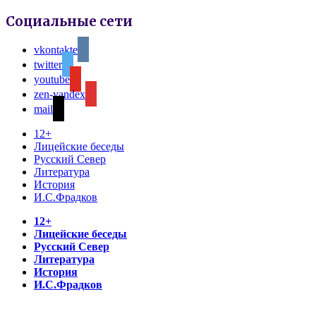
Социальные сети
vkontakte
twitter
youtube
zen-yandex
mail
12+
Лицейские беседы
Русский Север
Литература
История
И.С.Фрадков
12+
Лицейские беседы
Русский Север
Литература
История
И.С.Фрадков