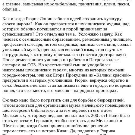
а главное, записывая их колыбельные, причитания, плачи, песни,
обычаи…
Как и когда Рюрик Лонин заболел идеей сохранить культуру
своего народа? Как он превратился в шукшинского чудика, над
которым обычно потешаются и порой принимают за
сумасшедшего? Это отдельная тема. Усложняю задачу. Как
человек с семиклассным образованием, ремесленным училищем,
профессией слесаря, потом сварщика, написал семь книг, создал
уникальный музей, преподавал вепсский язык, стал научным
сотрудником, к которому приезжали за советом доктора наук?
После ремесленного училища он работал в Петрозаводске
слесарем на ОТЗ. Но крестьянский сын не уподобился
некоторым шукшинским героям, многих из которых сожрали
города-монстры, или как Егора Прокудина из «Калины красной»
превратили в матерых уголовников. Рюрик вернулся обратно в
село. Земляков-вепсов стал записывать еще в городе, но вовремя
понял, что его место, его миссия – на родных просторах.
Сколько надо было потратить сил для борьбы с бюрократией,
чтобы добиться для организации музея маленького помещения в
шелтозерской библиотеке, а затем перенести его в дом
Мелькиных, которому недавно исполнилось 200 лет! Надо было
стать вепсским Гераклом, чтобы отстоять дом Мелькиных в
Шелтозеро, когда было принято ошибочное решение
переместить его на остров Кижи. Да, подвигов у Рюрика