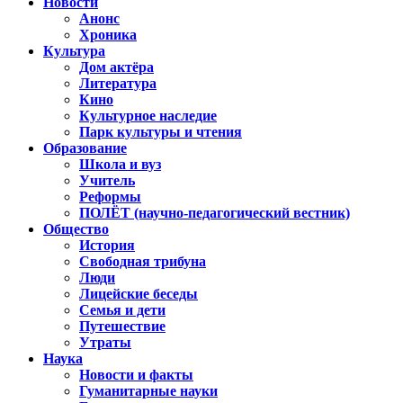
Новости
Анонс
Хроника
Культура
Дом актёра
Литература
Кино
Культурное наследие
Парк культуры и чтения
Образование
Школа и вуз
Учитель
Реформы
ПОЛЁТ (научно-педагогический вестник)
Общество
История
Свободная трибуна
Люди
Лицейские беседы
Семья и дети
Путешествие
Утраты
Наука
Новости и факты
Гуманитарные науки