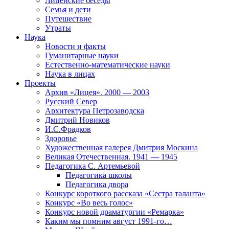
Лицейские беседы
Семья и дети
Путешествие
Утраты
Наука
Новости и факты
Гуманитарные науки
Естественно-математические науки
Наука в лицах
Проекты
Архив «Лицея». 2000 — 2003
Русский Север
Архитектура Петрозаводска
Дмитрий Новиков
И.С.Фрадков
Здоровье
Художественная галерея Дмитрия Москина
Великая Отечественная. 1941 — 1945
Педагогика С. Артемьевой
Педагогика школы
Педагогика двора
Конкурс короткого рассказа «Сестра таланта»
Конкурс «Во весь голос»
Конкурс новой драматургии «Ремарка»
Каким мы помним август 1991-го…