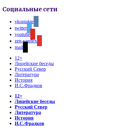
Социальные сети
vkontakte
twitter
youtube
zen-yandex
mail
12+
Лицейские беседы
Русский Север
Литература
История
И.С.Фрадков
12+
Лицейские беседы
Русский Север
Литература
История
И.С.Фрадков