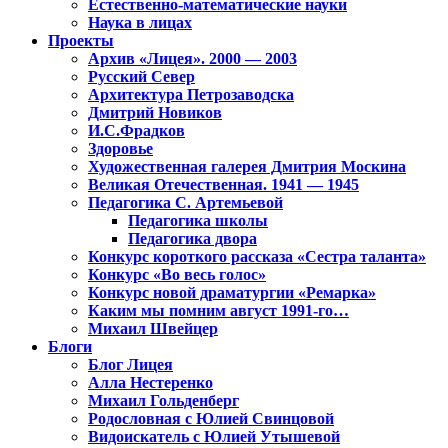
Естественно-математические науки
Наука в лицах
Проекты
Архив «Лицея». 2000 — 2003
Русский Север
Архитектура Петрозаводска
Дмитрий Новиков
И.С.Фрадков
Здоровье
Художественная галерея Дмитрия Москина
Великая Отечественная. 1941 — 1945
Педагогика С. Артемьевой
Педагогика школы
Педагогика двора
Конкурс короткого рассказа «Сестра таланта»
Конкурс «Во весь голос»
Конкурс новой драматургии «Ремарка»
Каким мы помним август 1991-го…
Михаил Швейцер
Блоги
Блог Лицея
Алла Нестеренко
Михаил Гольденберг
Родословная с Юлией Свинцовой
Видоискатель с Юлией Утышевой