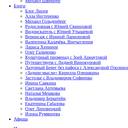
Михаил Швейцер
Блоги
Блог Лицея
Алла Нестеренко
Михаил Гольденберг
Родословная с Юлией Свинцовой
Видоискатель с Юлией Утышевой
Вернисаж с Ириной Ларионовой
Валентина Калачёва. Впечатления
Лариса Хенинен
Олег Гальченко
Культурный променад с Зоей Арнаутовой
Путешествуем с Лидией Винокуровой
Лазурный Берег без пафоса с Александрой Озолино
«Задние мысли» Кирилла Олюшкина
Застолье с Владимиром Софиенко
Ирина Савкина
Светлана Артемьева
Наталья Мешкова
Владимир Берштейн
Екатерина Габалова
Олег Липовецкий
Илона Румянцева
Афиша