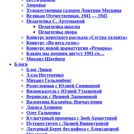
Здоровье
Художественная галерея Дмитрия Москина
Великая Отечественная. 1941 — 1945
Педагогика С. Артемьевой
Педагогика школы
Педагогика двора
Конкурс короткого рассказа «Сестра таланта»
Конкурс «Во весь голос»
Конкурс новой драматургии «Ремарка»
Каким мы помним август 1991-го…
Михаил Швейцер
Блоги
Блог Лицея
Алла Нестеренко
Михаил Гольденберг
Родословная с Юлией Свинцовой
Видоискатель с Юлией Утышевой
Вернисаж с Ириной Ларионовой
Валентина Калачёва. Впечатления
Лариса Хенинен
Олег Гальченко
Культурный променад с Зоей Арнаутовой
Путешествуем с Лидией Винокуровой
Лазурный Берег без пафоса с Александрой