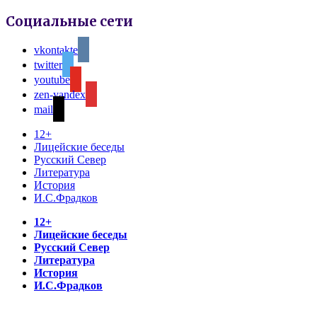
Социальные сети
vkontakte
twitter
youtube
zen-yandex
mail
12+
Лицейские беседы
Русский Север
Литература
История
И.С.Фрадков
12+
Лицейские беседы
Русский Север
Литература
История
И.С.Фрадков