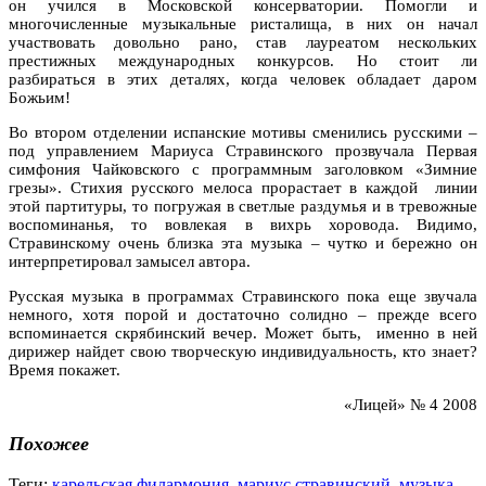
он учился в Московской консерватории. Помогли и
многочисленные музыкальные ристалища, в них он начал
участвовать довольно рано, став лауреатом нескольких
престижных международных конкурсов. Но стоит ли
разбираться в этих деталях, когда человек обладает даром
Божьим!
Во втором отделении испанские мотивы сменились русскими –
под управлением Мариуса Стравинского прозвучала Первая
симфония Чайковского с программным заголовком «Зимние
грезы». Стихия русского мелоса прорастает в каждой линии
этой партитуры, то погружая в светлые раздумья и в тревожные
воспоминанья, то вовлекая в вихрь хоровода. Видимо,
Стравинскому очень близка эта музыка – чутко и бережно он
интерпретировал замысел автора.
Русская музыка в программах Стравинского пока еще звучала
немного, хотя порой и достаточно солидно – прежде всего
вспоминается скрябинский вечер. Может быть, именно в ней
дирижер найдет свою творческую индивидуальность, кто знает?
Время покажет.
«Лицей» № 4 2008
Похожее
Теги:
карельская филармония
,
мариус стравинский
,
музыка
,