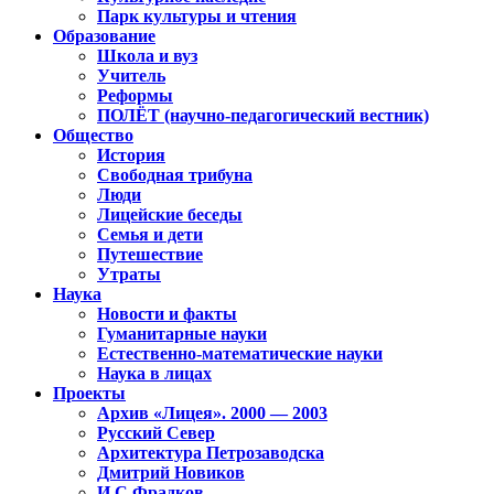
Парк культуры и чтения
Образование
Школа и вуз
Учитель
Реформы
ПОЛЁТ (научно-педагогический вестник)
Общество
История
Свободная трибуна
Люди
Лицейские беседы
Семья и дети
Путешествие
Утраты
Наука
Новости и факты
Гуманитарные науки
Естественно-математические науки
Наука в лицах
Проекты
Архив «Лицея». 2000 — 2003
Русский Север
Архитектура Петрозаводска
Дмитрий Новиков
И.С.Фрадков