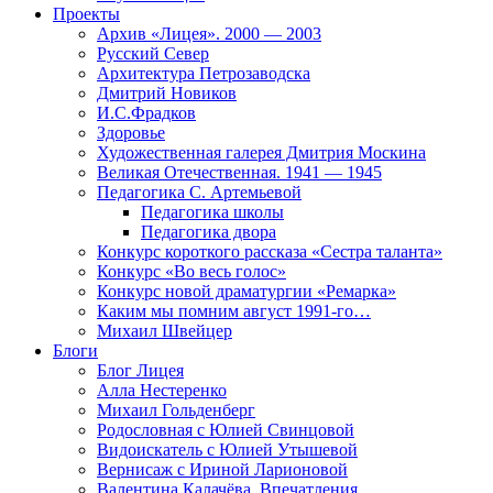
Проекты
Архив «Лицея». 2000 — 2003
Русский Север
Архитектура Петрозаводска
Дмитрий Новиков
И.С.Фрадков
Здоровье
Художественная галерея Дмитрия Москина
Великая Отечественная. 1941 — 1945
Педагогика С. Артемьевой
Педагогика школы
Педагогика двора
Конкурс короткого рассказа «Сестра таланта»
Конкурс «Во весь голос»
Конкурс новой драматургии «Ремарка»
Каким мы помним август 1991-го…
Михаил Швейцер
Блоги
Блог Лицея
Алла Нестеренко
Михаил Гольденберг
Родословная с Юлией Свинцовой
Видоискатель с Юлией Утышевой
Вернисаж с Ириной Ларионовой
Валентина Калачёва. Впечатления