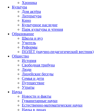
Хроника
Культура
Дом актёра
Литература
Кино
Культурное наследие
Парк культуры и чтения
Образование
Школа и вуз
Учитель
Реформы
ПОЛЁТ (научно-педагогический вестник)
Общество
История
Свободная трибуна
Люди
Лицейские беседы
Семья и дети
Путешествие
Утраты
Наука
Новости и факты
Гуманитарные науки
Естественно-математические науки
Наука в лицах