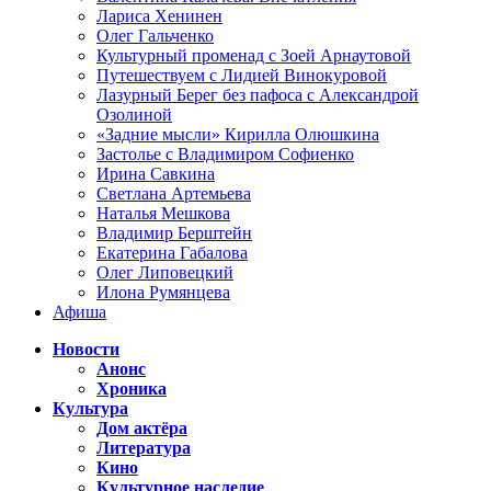
Лариса Хенинен
Олег Гальченко
Культурный променад с Зоей Арнаутовой
Путешествуем с Лидией Винокуровой
Лазурный Берег без пафоса с Александрой
Озолиной
«Задние мысли» Кирилла Олюшкина
Застолье с Владимиром Софиенко
Ирина Савкина
Светлана Артемьева
Наталья Мешкова
Владимир Берштейн
Екатерина Габалова
Олег Липовецкий
Илона Румянцева
Афиша
Новости
Анонс
Хроника
Культура
Дом актёра
Литература
Кино
Культурное наследие