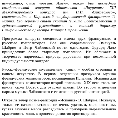
немедленно, душа просит. Именно таким был последний
симфонический концерт абонемента «Лауреаты XIII
Международного конкурса им. П.И. Чайковского»,
состоявшийся в Карельской государственной филармонии 11
марта. Его героями стали скрипач Никита Борисоглебский и
художественный руководитель и главный дирижер
Cимфонического оркестра Мариус Стравинский.
Программа концерта соединила имена двух французских и
русского композиторов. Все они современники: Эмануэль
Шабрие и Петр Чайковский почти одногодки, Эдуард Лало
принадлежит более старшему поколению. Их сближает в
творчестве лирическая природа дарования при несомненной
индивидуальности каждого.
Русско-французские музыкальные связи – особая страница в
нашем искусстве. В первом отделении прозвучала музыка
французских композиторов, посвященная Испании. Испания для
французских композиторов второй половины XIX века столь же
важна, сколь Восток для русской школы. Во втором отделении
царила музыка Чайковского с ее исконно русской интонацией.
Открыла вечер поэма-рапсодия «Испания» Э. Шабрие. Пожалуй,
только ее начало оказалось не очень удачным, малопонятным,
густая звуковая масса разрядилась и приобрела выразительную
красочность лишь в процессе развития произведения.