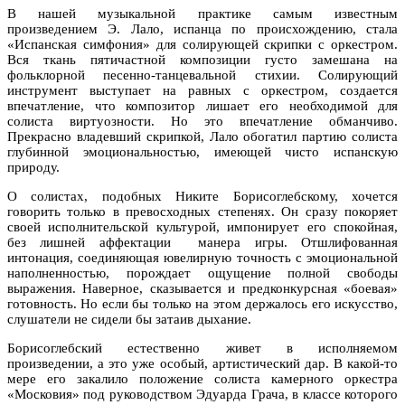
В нашей музыкальной практике самым известным
произведением Э. Лало, испанца по происхождению, стала
«Испанская симфония» для солирующей скрипки с оркестром.
Вся ткань пятичастной композиции густо замешана на
фольклорной песенно-танцевальной стихии. Солирующий
инструмент выступает на равных с оркестром, создается
впечатление, что композитор лишает его необходимой для
солиста виртуозности. Но это впечатление обманчиво.
Прекрасно владевший скрипкой, Лало обогатил партию солиста
глубинной эмоциональностью, имеющей чисто испанскую
природу.
О солистах, подобных Никите Борисоглебскому, хочется
говорить только в превосходных степенях. Он сразу покоряет
своей исполнительской культурой, импонирует его спокойная,
без лишней аффектации манера игры. Отшлифованная
интонация, соединяющая ювелирную точность с эмоциональной
наполненностью, порождает ощущение полной свободы
выражения. Наверное, сказывается и предконкурсная «боевая»
готовность. Но если бы только на этом держалось его искусство,
слушатели не сидели бы затаив дыхание.
Борисоглебский естественно живет в исполняемом
произведении, а это уже особый, артистический дар. В какой-то
мере его закалило положение солиста камерного оркестра
«Московия» под руководством Эдуарда Грача, в классе которого