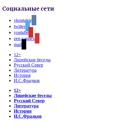
Социальные сети
vkontakte
twitter
youtube
zen-yandex
mail
12+
Лицейские беседы
Русский Север
Литература
История
И.С.Фрадков
12+
Лицейские беседы
Русский Север
Литература
История
И.С.Фрадков