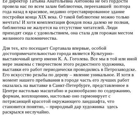
Ее директор Татьяна Анатольевна Антонова не без гордости
провела нас по всем залам библиотеки, переехавшей полтора
года назад в красивое, недавно отреставрированное здание
постройки конца XIX века. О такой библиотеке можно только
мечтать! И хотя комплектация фондов пока далеко не полная,
библиотека не жалуется на отсутствие читателей. Люди
приходят сюда с удовольствием, она стала для горожан местом
желанного паломничества.
Для тех, кто посещает Сортавала впервые, особой
достопримечательностью города является Культурно-
выставочный центр имени К. А. Гоголева. Все мы в той или иной
мере знакомы с творчеством этого редкостного художника,
выставки его работ периодически проводились в Петрозаводске.
Его искусство резьбы по дереву – явление уникальное. И хотя в
момент нашего пребывания в городе часть его лучших работ
оказалась на выставке в Санкт-Петербурге, представленное в
Центре настолько масштабно и разнообразно по содержанию,
формам, воплощению, настолько оно гармонирует с
потрясающей красотой окружающего ландшафта, что
становится понятно, – природный дар художника здесь
раскрылся неслучайно.