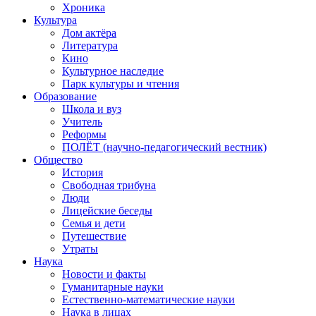
Хроника
Культура
Дом актёра
Литература
Кино
Культурное наследие
Парк культуры и чтения
Образование
Школа и вуз
Учитель
Реформы
ПОЛЁТ (научно-педагогический вестник)
Общество
История
Свободная трибуна
Люди
Лицейские беседы
Семья и дети
Путешествие
Утраты
Наука
Новости и факты
Гуманитарные науки
Естественно-математические науки
Наука в лицах