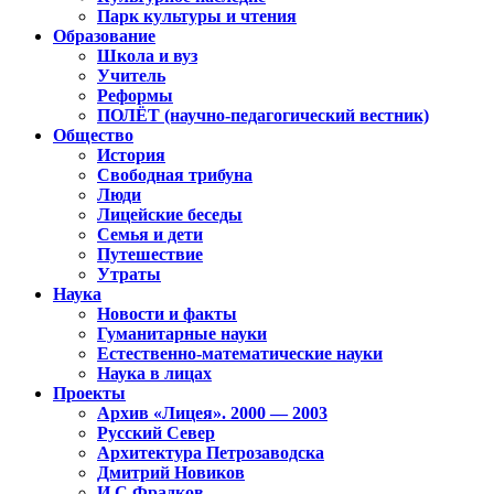
Парк культуры и чтения
Образование
Школа и вуз
Учитель
Реформы
ПОЛЁТ (научно-педагогический вестник)
Общество
История
Свободная трибуна
Люди
Лицейские беседы
Семья и дети
Путешествие
Утраты
Наука
Новости и факты
Гуманитарные науки
Естественно-математические науки
Наука в лицах
Проекты
Архив «Лицея». 2000 — 2003
Русский Север
Архитектура Петрозаводска
Дмитрий Новиков
И.С.Фрадков