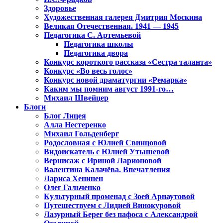
Здоровье
Художественная галерея Дмитрия Москина
Великая Отечественная. 1941 — 1945
Педагогика С. Артемьевой
Педагогика школы
Педагогика двора
Конкурс короткого рассказа «Сестра таланта»
Конкурс «Во весь голос»
Конкурс новой драматургии «Ремарка»
Каким мы помним август 1991-го…
Михаил Швейцер
Блоги
Блог Лицея
Алла Нестеренко
Михаил Гольденберг
Родословная с Юлией Свинцовой
Видоискатель с Юлией Утышевой
Вернисаж с Ириной Ларионовой
Валентина Калачёва. Впечатления
Лариса Хенинен
Олег Гальченко
Культурный променад с Зоей Арнаутовой
Путешествуем с Лидией Винокуровой
Лазурный Берег без пафоса с Александрой