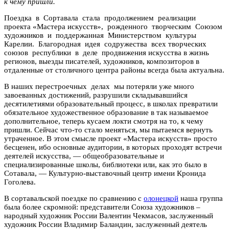
к чему пришли.
Поездка в Сортавала стала продолжением реализации
проекта «Мастера искусств», рожденного творческим Союзом
художников и поддержанная Министерством культуры
Карелии. Благородная идея содружества всех творческих
союзов республики в деле продвижения искусства в жизнь
регионов, выезды писателей, художников, композиторов в
отдаленные от столичного центра районы всегда была актуальна.
В наших перестроечных делах мы потеряли уже много
завоеванных достижений, разрушили складывавшийся
десятилетиями образовательный процесс, в школах превратили
обязательное художественное образование в так называемое
дополнительное, теперь кусаем локти смотря на то, к чему
пришли. Сейчас что-то стало меняться, мы пытаемся вернуть
утраченное. В этом смысле проект «Мастера искусств» просто
бесценен, ибо основные аудитории, в которых проходят встречи
деятелей искусства, — общеобразовательные и
специализированные школы, библиотеки или, как это было в
Сотавала, — Культурно-выставочный центр имени Кронида
Гоголева.
В сортавальской поездке по сравнению с
олонецкой
наша группа
была более скромной: представители Союза художников –
народный художник России Валентин Чекмасов, заслуженный
художник России Владимир Баландин, заслуженный деятель