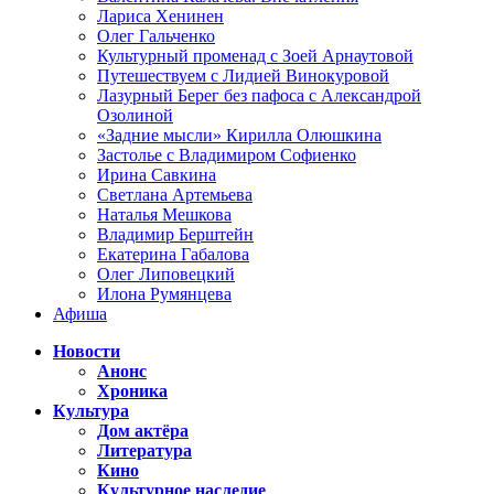
Лариса Хенинен
Олег Гальченко
Культурный променад с Зоей Арнаутовой
Путешествуем с Лидией Винокуровой
Лазурный Берег без пафоса с Александрой
Озолиной
«Задние мысли» Кирилла Олюшкина
Застолье с Владимиром Софиенко
Ирина Савкина
Светлана Артемьева
Наталья Мешкова
Владимир Берштейн
Екатерина Габалова
Олег Липовецкий
Илона Румянцева
Афиша
Новости
Анонс
Хроника
Культура
Дом актёра
Литература
Кино
Культурное наследие