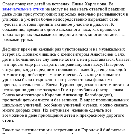
Сразу покоряет детей на встречах Елена Харламова. Ее
замечательные стихи
не могут не вызывать ответной реакции:
даже лица присутствующих взрослых невольно расплываются в
улыбках, а уж дети более непосредственно выражают свои
чувства и готовы принять активное участие в диалоге. К
сожалению, времени одного школьного часа, как правило, в
таких встречах оказывается недостаточно, многое остается за
рамками урока.
Дефицит времени каждый раз чувствовался и на музыкальных
встречах. Познакомившись с композитором Анастасией Сало,
дети в большинстве случаев не хотят с ней расставаться, бывает,
что просят еще раз сыграть понравившуюся пьесу. Наверное,
ситуация, когда перед ними появляется живой да еще молодой
композитор, действует магнетически. А в конце школьного
урока мы были откровенно потрясены таким финалом:
преподаватель пения Елена Курило предложила детям встать и
неожиданно для нас зазвучал Гимн республики (автор – глава
Союза композиторов Карелии Александр Белобородов),
пропетый детьми чисто и без запинки. В адрес провинциальных
школьных учителей, особенно учителей музыки, можно сказать
много добрых слов. Их энтузиазм, желание сделать все
возможное в деле приобщения детей к прекрасному дорогого
стоит.
Таких же энтузиастов мы встретили и в Городской библиотеке.