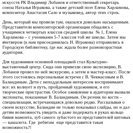
искусств РК Владимир Лобанов и ответственный секретарь
союза Наталья Игракова, а также детский поэт Елена Харламова,
композитор Анастасия Сало и музыковед, автор этих строк.
День, который мы провели там, оказался довольно насыщенным.
Представители композиторской организации общались с
учащимися четвертых классов средней школы № 1, Елена
Харламова – с учениками 5-7 классов той же школы. Затем мы
вчетвером (к нам присоединилась Н. Игракова) отправились в
Городскую библиотеку, где нас ждала более разновозрастная
аудитория.
Для художников основной площадкой стал Культурно-
выставочный центр. Сюда они привезли свою экспозицию, В.
Лобанов провел по ней экскурсию, а затем и мастер-класс. После
этого состоялись персональные встречи с В. Чекмасовым и В.
Баландиным. Дети с неподдельным интересом воспринимают
все: их волнует и путь, пройденный художником, и его
творческие пристрастия. Особое оживление в аудитории вызвали
экспонаты, показанные В. Баландиным. Он резчик по кости –
специализация, встречающаяся довольно редко. Рассказывая о
своем искусстве, Баландин не только показывал слайды, но и дал
детям возможность увидеть и даже подержать в руках кольцо
бивня мамонта, зуб самого зубастого из представителей китовых
— кашалота. Где ребятам еще представится такая
возможность?!