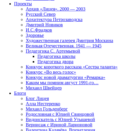
Проекты
Архив «Лицея». 2000 — 2003
Русский Север
Архитектура Петрозаводска
Дмитрий Новиков
И.С.Фрадков
Здоровье
Художественная галерея Дмитрия Москина
Великая Отечественная. 1941 — 1945
Педагогика С. Артемьевой
Педагогика школы
Педагогика двора
Конкурс короткого рассказа «Сестра таланта»
Конкурс «Во весь голос»
Конкурс новой драматургии «Ремарка»
Каким мы помним август 1991-го…
Михаил Швейцер
Блоги
Блог Лицея
Алла Нестеренко
Михаил Гольденберг
Родословная с Юлией Свинцовой
Видоискатель с Юлией Утышевой
Вернисаж с Ириной Ларионовой
Валентина Калачёва. Впечатления