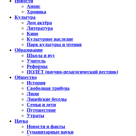
Новости
Анонс
Хроника
Культура
Дом актёра
Литература
Кино
Культурное наследие
Парк культуры и чтения
Образование
Школа и вуз
Учитель
Реформы
ПОЛЁТ (научно-педагогический вестник)
Общество
История
Свободная трибуна
Люди
Лицейские беседы
Семья и дети
Путешествие
Утраты
Наука
Новости и факты
Гуманитарные науки