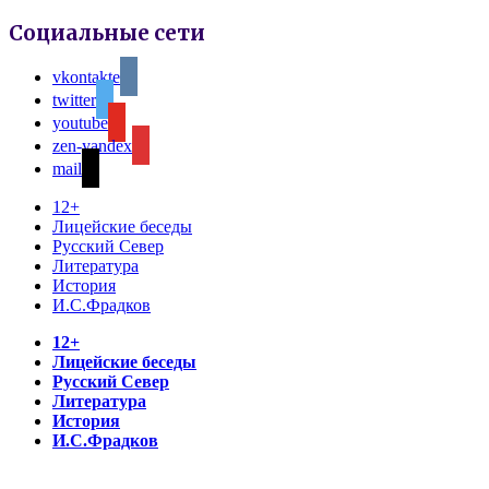
Социальные сети
vkontakte
twitter
youtube
zen-yandex
mail
12+
Лицейские беседы
Русский Север
Литература
История
И.С.Фрадков
12+
Лицейские беседы
Русский Север
Литература
История
И.С.Фрадков