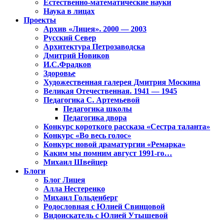
Естественно-математические науки
Наука в лицах
Проекты
Архив «Лицея». 2000 — 2003
Русский Север
Архитектура Петрозаводска
Дмитрий Новиков
И.С.Фрадков
Здоровье
Художественная галерея Дмитрия Москина
Великая Отечественная. 1941 — 1945
Педагогика С. Артемьевой
Педагогика школы
Педагогика двора
Конкурс короткого рассказа «Сестра таланта»
Конкурс «Во весь голос»
Конкурс новой драматургии «Ремарка»
Каким мы помним август 1991-го…
Михаил Швейцер
Блоги
Блог Лицея
Алла Нестеренко
Михаил Гольденберг
Родословная с Юлией Свинцовой
Видоискатель с Юлией Утышевой