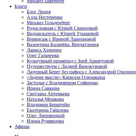
Михаил Швейцер
Блоги
Блог Лицея
Алла Нестеренко
Михаил Гольденберг
Родословная с Юлией Свинцовой
Видоискатель с Юлией Утышевой
Вернисаж с Ириной Ларионовой
Валентина Калачёва. Впечатления
Лариса Хенинен
Олег Гальченко
Культурный променад с Зоей Арнаутовой
Путешествуем с Лидией Винокуровой
Лазурный Берег без пафоса с Александрой Озолино
«Задние мысли» Кирилла Олюшкина
Застолье с Владимиром Софиенко
Ирина Савкина
Светлана Артемьева
Наталья Мешкова
Владимир Берштейн
Екатерина Габалова
Олег Липовецкий
Илона Румянцева
Афиша