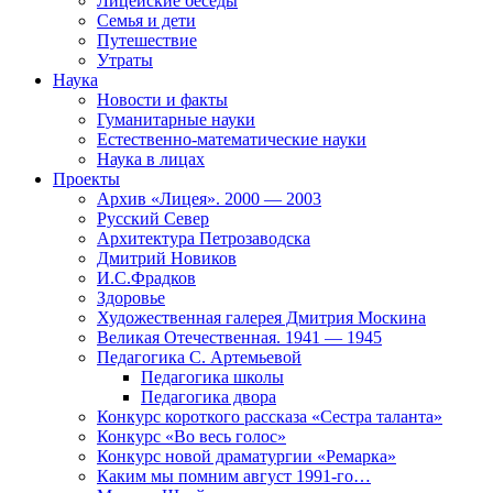
Лицейские беседы
Семья и дети
Путешествие
Утраты
Наука
Новости и факты
Гуманитарные науки
Естественно-математические науки
Наука в лицах
Проекты
Архив «Лицея». 2000 — 2003
Русский Север
Архитектура Петрозаводска
Дмитрий Новиков
И.С.Фрадков
Здоровье
Художественная галерея Дмитрия Москина
Великая Отечественная. 1941 — 1945
Педагогика С. Артемьевой
Педагогика школы
Педагогика двора
Конкурс короткого рассказа «Сестра таланта»
Конкурс «Во весь голос»
Конкурс новой драматургии «Ремарка»
Каким мы помним август 1991-го…