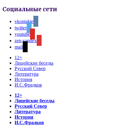
Социальные сети
vkontakte
twitter
youtube
zen-yandex
mail
12+
Лицейские беседы
Русский Север
Литература
История
И.С.Фрадков
12+
Лицейские беседы
Русский Север
Литература
История
И.С.Фрадков