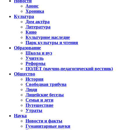
Новости
Анонс
Хроника
Культура
Дом актёра
Литература
Кино
Культурное наследие
Парк культуры и чтения
Образование
Школа и вуз
Учитель
Реформы
ПОЛЁТ (научно-педагогический вестник)
Общество
История
Свободная трибуна
Люди
Лицейские беседы
Семья и дети
Путешествие
Утраты
Наука
Новости и факты
Гуманитарные науки