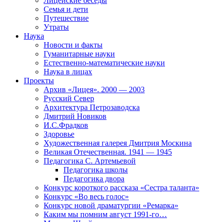
Лицейские беседы
Семья и дети
Путешествие
Утраты
Наука
Новости и факты
Гуманитарные науки
Естественно-математические науки
Наука в лицах
Проекты
Архив «Лицея». 2000 — 2003
Русский Север
Архитектура Петрозаводска
Дмитрий Новиков
И.С.Фрадков
Здоровье
Художественная галерея Дмитрия Москина
Великая Отечественная. 1941 — 1945
Педагогика С. Артемьевой
Педагогика школы
Педагогика двора
Конкурс короткого рассказа «Сестра таланта»
Конкурс «Во весь голос»
Конкурс новой драматургии «Ремарка»
Каким мы помним август 1991-го…