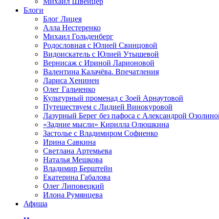
Михаил Швейцер
Блоги
Блог Лицея
Алла Нестеренко
Михаил Гольденберг
Родословная с Юлией Свинцовой
Видоискатель с Юлией Утышевой
Вернисаж с Ириной Ларионовой
Валентина Калачёва. Впечатления
Лариса Хенинен
Олег Гальченко
Культурный променад с Зоей Арнаутовой
Путешествуем с Лидией Винокуровой
Лазурный Берег без пафоса с Александрой Озолино
«Задние мысли» Кирилла Олюшкина
Застолье с Владимиром Софиенко
Ирина Савкина
Светлана Артемьева
Наталья Мешкова
Владимир Берштейн
Екатерина Габалова
Олег Липовецкий
Илона Румянцева
Афиша