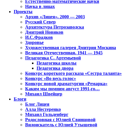
Естественно-математические науки
Наука в лицах
Проекты
Архив «Лицея». 2000 — 2003
Русский Север
Архитектура Петрозаводска
Дмитрий Новиков
И.С.Фрадков
Здоровье
Художественная галерея Дмитрия Москина
Великая Отечественная. 1941 — 1945
Педагогика С. Артемьевой
Педагогика школы
Педагогика двора
Конкурс короткого рассказа «Сестра таланта»
Конкурс «Во весь голос»
Конкурс новой драматургии «Ремарка»
Каким мы помним август 1991-го…
Михаил Швейцер
Блоги
Блог Лицея
Алла Нестеренко
Михаил Гольденберг
Родословная с Юлией Свинцовой
Видоискатель с Юлией Утышевой