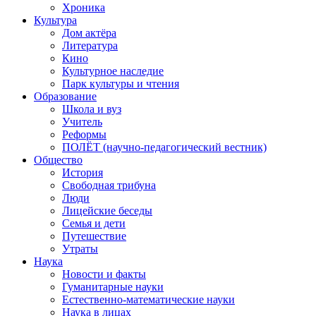
Хроника
Культура
Дом актёра
Литература
Кино
Культурное наследие
Парк культуры и чтения
Образование
Школа и вуз
Учитель
Реформы
ПОЛЁТ (научно-педагогический вестник)
Общество
История
Свободная трибуна
Люди
Лицейские беседы
Семья и дети
Путешествие
Утраты
Наука
Новости и факты
Гуманитарные науки
Естественно-математические науки
Наука в лицах