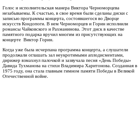
Голос и исполнительская манера Виктора Черноморцева
незабываемы. К счастью, в свое время были сделаны диски с
записью программы концерта, состоявшегося во Дворце
искусств Кондопоги. В нем Черноморцев и Горин исполнили
романсы Чайковского и Рахманинова. Этот диск в качестве
памятного подарка вручил многим из присутствующих на
концерте Виктор Горин.
Когда уже была исчерпана программа концерта, а слушатели
продолжали оглашать зал неукротимыми аплодисментами,
дирижер взмахнул палочкой и зазвучала песня «День Победы»
Давида Тухманова на стихи Владимира Харитонова. Созданная в
1975 году, она стала главным гимном памяти Победы в Великой
Отечественной войне.