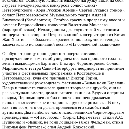
вокалистов. Основную исполнительскую нагрузку взяли на себя
лауреат международных конкурсов солист Санкт-
Петербургского «Хора Русской Армии» Сергей Русанов (тенор),
солист Петрозаводского Музыкального театра Андрей
Блаховский (бас-баритон). Особую краску в программу внесла и
лауреат Всероссийских конкурсов Валентина Моисеева
(народный вокал). Неожиданным для слушателей участником
концерта стал аспирант Петрозаводской консерватории из Китая
Жан Хаотин — обладатель красивого полнозвучного тенора,
замечательно исполнивший песню «На солнечной поляночке».
Особую страницу прошедшего концерта составили
прозвучавшие в память об ушедшем осенью прошлого года из
жизни выдающемся баритоне Викторе Черноморцеве. Солист
Мариинского театра Санкт-Петербурга неоднократно принимал
участие в фестивальных программах в Костомукше и
Петрозаводске, куда его приглашал Виктор Горин,
художественный руководитель фестиваля «Белые ночи Карелии».
Певца и пианиста связывала давняя творческая дружба, они не
раз выступали вместе, делали записи на диски. Будучи оперным
певцом, Черноморцев любил и постоянно неподражаемо
исполнял классические и старинные русские романсы. В них,
как и во всем, что он делал, проявлялся его самобытный
артистизм. Два наиболее часто исполнявшихся Черноморцевым
произведения: – «Я вас любил» (Борис Шереметьев, стихи А.С.
Пушкина) и «Ямщик, не гони лошадей» (Яков Фельдман, стихи
Николая фон Риттера») спел Андрей Блаховский.