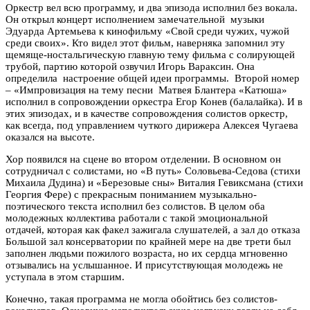
Оркестр вел всю программу, и два эпизода исполнил без вокала.
Он открыл концерт исполнением замечательной музыки
Эдуарда Артемьева к кинофильму «Свой среди чужих, чужой
среди своих». Кто видел этот фильм, наверняка запомнил эту
щемяще-ностальгическую главную тему фильма с солирующей
трубой, партию которой озвучил Игорь Вараксин. Она
определила настроение общей идеи программы. Второй номер
– «Импровизация на тему песни Матвея Блантера «Катюша»
исполнил в сопровождении оркестра Егор Конев (балалайка). И в
этих эпизодах, и в качестве сопровождения солистов оркестр,
как всегда, под управлением чуткого дирижера Алексея Чугаева
оказался на высоте.
Хор появился на сцене во втором отделении. В основном он
сотрудничал с солистами, но «В путь» Соловьева-Седова (стихи
Михаила Дудина) и «Березовые сны» Виталия Гевиксмана (стихи
Георгия Фере) с прекрасным пониманием музыкально-
поэтического текста исполнил без солистов. В целом оба
молодежных коллектива работали с такой эмоциональной
отдачей, которая как факел зажигала слушателей, а зал до отказа
Большой зал консерватории по крайней мере на две трети был
заполнен людьми пожилого возраста, но их сердца мгновенно
отзывались на услышанное. И присутствующая молодежь не
уступала в этом старшим.
Конечно, такая программа не могла обойтись без солистов-