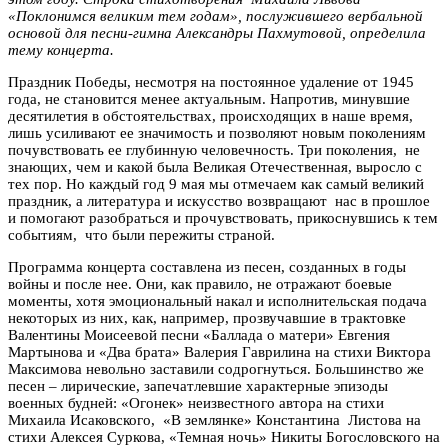
«Поклонимся великим тем годам», послужившего вербальной
основой для песни-гимна Александры Пахмутовой, определила
тему концерта.
Праздник Победы, несмотря на постоянное удаление от 1945
года, не становится менее актуальным. Напротив, минувшие
десятилетия в обстоятельствах, происходящих в наше время,
лишь усиливают ее значимость и позволяют новым поколениям
почувствовать ее глубинную человечность. Три поколения, не
знающих, чем и какой была Великая Отечественная, выросло с
тех пор. Но каждый год 9 мая мы отмечаем как самый великий
праздник, а литература и искусство возвращают нас в прошлое
и помогают разобраться и прочувствовать, прикоснувшись к тем
событиям, что были пережиты страной.
Программа концерта составлена из песен, созданных в годы
войны и после нее. Они, как правило, не отражают боевые
моменты, хотя эмоциональный накал и исполнительская подача
некоторых из них, как, например, прозвучавшие в трактовке
Валентины Моисеевой песни «Баллада о матери» Евгения
Мартынова и «Два брата» Валерия Гаврилина на стихи Виктора
Максимова невольно заставили содрогнуться. Большинство же
песен – лирические, запечатлевшие характерные эпизоды
военных будней: «Огонек» неизвестного автора на стихи
Михаила Исаковского, «В землянке» Константина Листова на
стихи Алексея Суркова, «Темная ночь» Никиты Богословского на