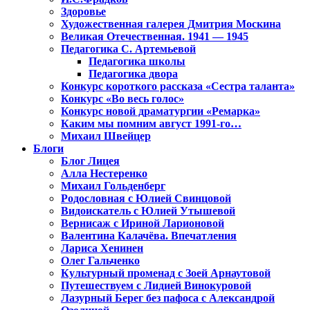
Здоровье
Художественная галерея Дмитрия Москина
Великая Отечественная. 1941 — 1945
Педагогика С. Артемьевой
Педагогика школы
Педагогика двора
Конкурс короткого рассказа «Сестра таланта»
Конкурс «Во весь голос»
Конкурс новой драматургии «Ремарка»
Каким мы помним август 1991-го…
Михаил Швейцер
Блоги
Блог Лицея
Алла Нестеренко
Михаил Гольденберг
Родословная с Юлией Свинцовой
Видоискатель с Юлией Утышевой
Вернисаж с Ириной Ларионовой
Валентина Калачёва. Впечатления
Лариса Хенинен
Олег Гальченко
Культурный променад с Зоей Арнаутовой
Путешествуем с Лидией Винокуровой
Лазурный Берег без пафоса с Александрой