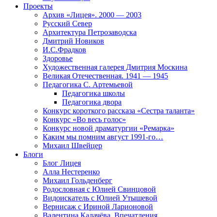
Проекты
Архив «Лицея». 2000 — 2003
Русский Север
Архитектура Петрозаводска
Дмитрий Новиков
И.С.Фрадков
Здоровье
Художественная галерея Дмитрия Москина
Великая Отечественная. 1941 — 1945
Педагогика С. Артемьевой
Педагогика школы
Педагогика двора
Конкурс короткого рассказа «Сестра таланта»
Конкурс «Во весь голос»
Конкурс новой драматургии «Ремарка»
Каким мы помним август 1991-го…
Михаил Швейцер
Блоги
Блог Лицея
Алла Нестеренко
Михаил Гольденберг
Родословная с Юлией Свинцовой
Видоискатель с Юлией Утышевой
Вернисаж с Ириной Ларионовой
Валентина Калачёва. Впечатления