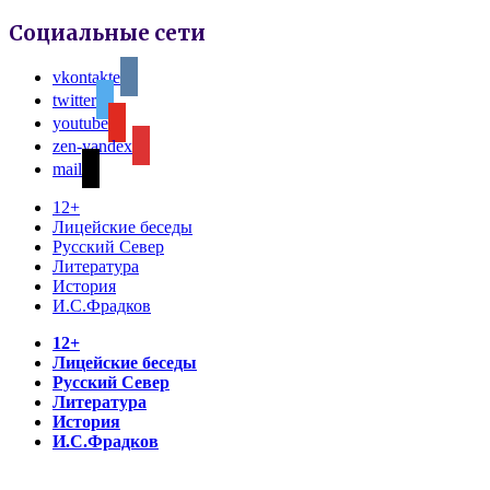
Социальные сети
vkontakte
twitter
youtube
zen-yandex
mail
12+
Лицейские беседы
Русский Север
Литература
История
И.С.Фрадков
12+
Лицейские беседы
Русский Север
Литература
История
И.С.Фрадков