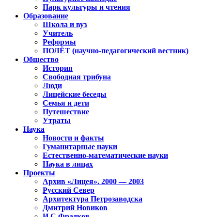
Парк культуры и чтения
Образование
Школа и вуз
Учитель
Реформы
ПОЛЁТ (научно-педагогический вестник)
Общество
История
Свободная трибуна
Люди
Лицейские беседы
Семья и дети
Путешествие
Утраты
Наука
Новости и факты
Гуманитарные науки
Естественно-математические науки
Наука в лицах
Проекты
Архив «Лицея». 2000 — 2003
Русский Север
Архитектура Петрозаводска
Дмитрий Новиков
И.С.Фрадков