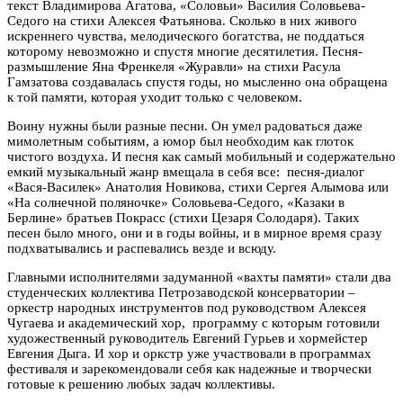
текст Владимирова Агатова, «Соловьи» Василия Соловьева-
Седого на стихи Алексея Фатьянова. Сколько в них живого
искреннего чувства, мелодического богатства, не поддаться
которому невозможно и спустя многие десятилетия. Песня-
размышление Яна Френкеля «Журавли» на стихи Расула
Гамзатова создавалась спустя годы, но мысленно она обращена
к той памяти, которая уходит только с человеком.
Воину нужны были разные песни. Он умел радоваться даже
мимолетным событиям, а юмор был необходим как глоток
чистого воздуха. И песня как самый мобильный и содержательно
емкий музыкальный жанр вмещала в себя все: песня-диалог
«Вася-Василек» Анатолия Новикова, стихи Сергея Алымова или
«На солнечной поляночке» Соловьева-Седого, «Казаки в
Берлине» братьев Покрасс (стихи Цезаря Солодаря). Таких
песен было много, они и в годы войны, и в мирное время сразу
подхватывались и распевались везде и всюду.
Главными исполнителями задуманной «вахты памяти» стали два
студенческих коллектива Петрозаводской консерватории –
оркестр народных инструментов под руководством Алексея
Чугаева и академический хор, программу с которым готовили
художественный руководитель Евгений Гурьев и хормейстер
Евгения Дыга. И хор и оркстр уже участвовали в программах
фестиваля и зарекомендовали себя как надежные и творчески
готовые к решению любых задач коллективы.