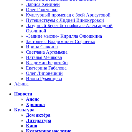
Лариса Хенинен
Олег Гальченко
Культурный променад с Зоей Арнаутовой
Путешествуем с Лидией Винокуровой
Лазурный Берег без пафоса с Александрой
Озолиной
«Задние мысли» Кирилла Олюшкина
Застолье с Владимиром Софиенко
Ирина Савкина
Светлана Артемьева
Наталья Мешкова
Владимир Берштейн
Екатерина Габалова
Олег Липовецкий
Илона Румянцева
Афиша
Новости
Анонс
Хроника
Культура
Дом актёра
Литература
Кино
Культурное наследие