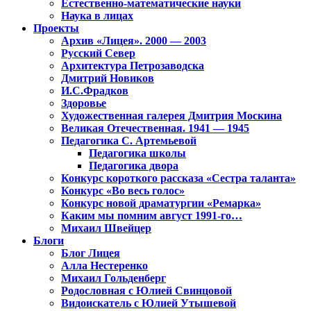
Естественно-математические науки
Наука в лицах
Проекты
Архив «Лицея». 2000 — 2003
Русский Север
Архитектура Петрозаводска
Дмитрий Новиков
И.С.Фрадков
Здоровье
Художественная галерея Дмитрия Москина
Великая Отечественная. 1941 — 1945
Педагогика С. Артемьевой
Педагогика школы
Педагогика двора
Конкурс короткого рассказа «Сестра таланта»
Конкурс «Во весь голос»
Конкурс новой драматургии «Ремарка»
Каким мы помним август 1991-го…
Михаил Швейцер
Блоги
Блог Лицея
Алла Нестеренко
Михаил Гольденберг
Родословная с Юлией Свинцовой
Видоискатель с Юлией Утышевой