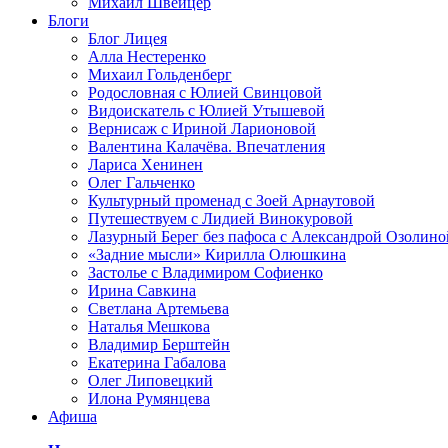
Михаил Швейцер
Блоги
Блог Лицея
Алла Нестеренко
Михаил Гольденберг
Родословная с Юлией Свинцовой
Видоискатель с Юлией Утышевой
Вернисаж с Ириной Ларионовой
Валентина Калачёва. Впечатления
Лариса Хенинен
Олег Гальченко
Культурный променад с Зоей Арнаутовой
Путешествуем с Лидией Винокуровой
Лазурный Берег без пафоса с Александрой Озолино
«Задние мысли» Кирилла Олюшкина
Застолье с Владимиром Софиенко
Ирина Савкина
Светлана Артемьева
Наталья Мешкова
Владимир Берштейн
Екатерина Габалова
Олег Липовецкий
Илона Румянцева
Афиша