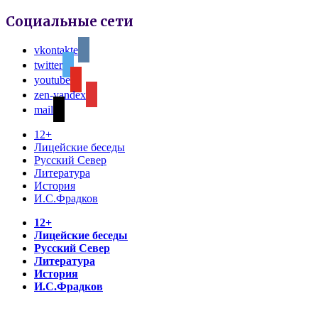
Социальные сети
vkontakte
twitter
youtube
zen-yandex
mail
12+
Лицейские беседы
Русский Север
Литература
История
И.С.Фрадков
12+
Лицейские беседы
Русский Север
Литература
История
И.С.Фрадков