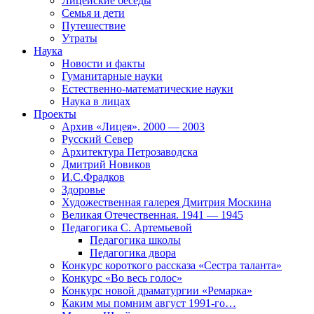
Лицейские беседы
Семья и дети
Путешествие
Утраты
Наука
Новости и факты
Гуманитарные науки
Естественно-математические науки
Наука в лицах
Проекты
Архив «Лицея». 2000 — 2003
Русский Север
Архитектура Петрозаводска
Дмитрий Новиков
И.С.Фрадков
Здоровье
Художественная галерея Дмитрия Москина
Великая Отечественная. 1941 — 1945
Педагогика С. Артемьевой
Педагогика школы
Педагогика двора
Конкурс короткого рассказа «Сестра таланта»
Конкурс «Во весь голос»
Конкурс новой драматургии «Ремарка»
Каким мы помним август 1991-го…