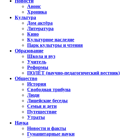
Новости
Анонс
Хроника
Культура
Дом актёра
Литература
Кино
Культурное наследие
Парк культуры и чтения
Образование
Школа и вуз
Учитель
Реформы
ПОЛЁТ (научно-педагогический вестник)
Общество
История
Свободная трибуна
Люди
Лицейские беседы
Семья и дети
Путешествие
Утраты
Наука
Новости и факты
Гуманитарные науки