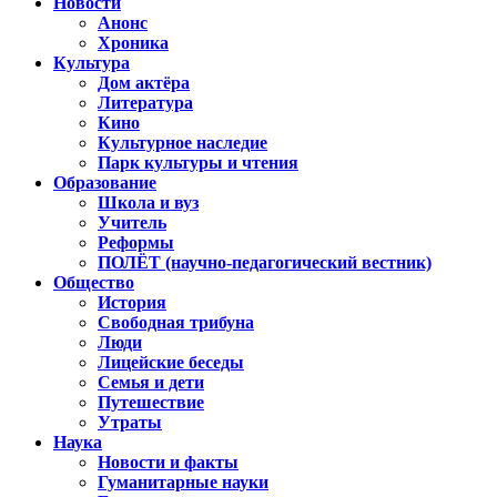
Новости
Анонс
Хроника
Культура
Дом актёра
Литература
Кино
Культурное наследие
Парк культуры и чтения
Образование
Школа и вуз
Учитель
Реформы
ПОЛЁТ (научно-педагогический вестник)
Общество
История
Свободная трибуна
Люди
Лицейские беседы
Семья и дети
Путешествие
Утраты
Наука
Новости и факты
Гуманитарные науки