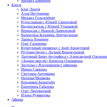
Михаил Швейцер
Блоги
Блог Лицея
Алла Нестеренко
Михаил Гольденберг
Родословная с Юлией Свинцовой
Видоискатель с Юлией Утышевой
Вернисаж с Ириной Ларионовой
Валентина Калачёва. Впечатления
Лариса Хенинен
Олег Гальченко
Культурный променад с Зоей Арнаутовой
Путешествуем с Лидией Винокуровой
Лазурный Берег без пафоса с Александрой Озолино
«Задние мысли» Кирилла Олюшкина
Застолье с Владимиром Софиенко
Ирина Савкина
Светлана Артемьева
Наталья Мешкова
Владимир Берштейн
Екатерина Габалова
Олег Липовецкий
Илона Румянцева
Афиша