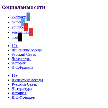
Социальные сети
vkontakte
twitter
youtube
zen-yandex
mail
12+
Лицейские беседы
Русский Север
Литература
История
И.С.Фрадков
12+
Лицейские беседы
Русский Север
Литература
История
И.С.Фрадков