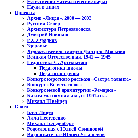
Естественно-математические науки
Наука в лицах
Проекты
Архив «Лицея». 2000 — 2003
Русский Север
Архитектура Петрозаводска
Дмитрий Новиков
И.С.Фрадков
Здоровье
Художественная галерея Дмитрия Москина
Великая Отечественная. 1941 — 1945
Педагогика С. Артемьевой
Педагогика школы
Педагогика двора
Конкурс короткого рассказа «Сестра таланта»
Конкурс «Во весь голос»
Конкурс новой драматургии «Ремарка»
Каким мы помним август 1991-го…
Михаил Швейцер
Блоги
Блог Лицея
Алла Нестеренко
Михаил Гольденберг
Родословная с Юлией Свинцовой
Видоискатель с Юлией Утышевой