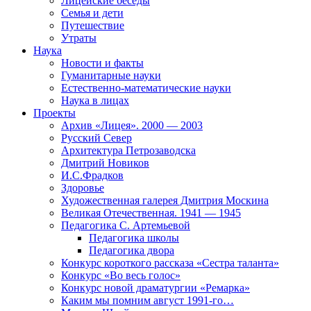
Лицейские беседы
Семья и дети
Путешествие
Утраты
Наука
Новости и факты
Гуманитарные науки
Естественно-математические науки
Наука в лицах
Проекты
Архив «Лицея». 2000 — 2003
Русский Север
Архитектура Петрозаводска
Дмитрий Новиков
И.С.Фрадков
Здоровье
Художественная галерея Дмитрия Москина
Великая Отечественная. 1941 — 1945
Педагогика С. Артемьевой
Педагогика школы
Педагогика двора
Конкурс короткого рассказа «Сестра таланта»
Конкурс «Во весь голос»
Конкурс новой драматургии «Ремарка»
Каким мы помним август 1991-го…