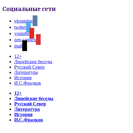
Социальные сети
vkontakte
twitter
youtube
zen-yandex
mail
12+
Лицейские беседы
Русский Север
Литература
История
И.С.Фрадков
12+
Лицейские беседы
Русский Север
Литература
История
И.С.Фрадков