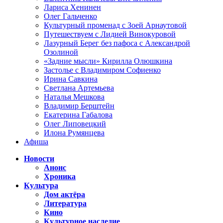
Лариса Хенинен
Олег Гальченко
Культурный променад с Зоей Арнаутовой
Путешествуем с Лидией Винокуровой
Лазурный Берег без пафоса с Александрой
Озолиной
«Задние мысли» Кирилла Олюшкина
Застолье с Владимиром Софиенко
Ирина Савкина
Светлана Артемьева
Наталья Мешкова
Владимир Берштейн
Екатерина Габалова
Олег Липовецкий
Илона Румянцева
Афиша
Новости
Анонс
Хроника
Культура
Дом актёра
Литература
Кино
Культурное наследие