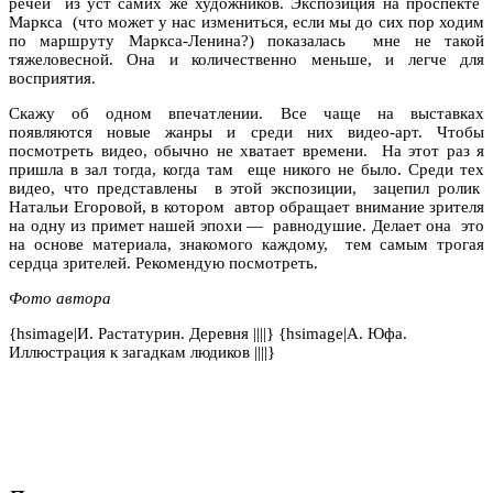
речей
из уст самих же художников. Экспозиция на проспекте
Маркса (что может у нас измениться, если мы до сих пор ходим
по маршруту Маркса-Ленина?) показалась
мне не такой
тяжеловесной. Она и количественно меньше, и легче для
восприятия.
Скажу об одном впечатлении. Все чаще на выставках
появляются новые жанры и среди них видео-арт. Чтобы
посмотреть видео, обычно не хватает времени.
На этот раз я
пришла в зал тогда, когда там
еще никого не было. Среди тех
видео, что представлены
в этой экспозиции, зацепил ролик
Натальи Егоровой, в котором
автор обращает внимание зрителя
на одну из примет нашей эпохи —
равнодушие. Делает она
это
на основе материала, знакомого каждому, тем самым трогая
сердца зрителей. Рекомендую посмотреть.
Фото автора
{hsimage|И. Растатурин. Деревня ||||} {hsimage|А. Юфа.
Иллюстрация к загадкам людиков ||||}