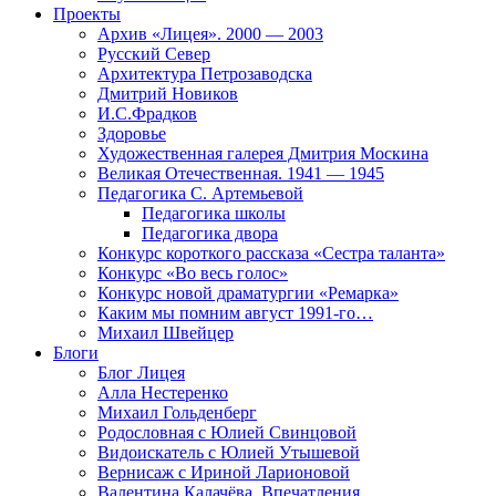
Проекты
Архив «Лицея». 2000 — 2003
Русский Север
Архитектура Петрозаводска
Дмитрий Новиков
И.С.Фрадков
Здоровье
Художественная галерея Дмитрия Москина
Великая Отечественная. 1941 — 1945
Педагогика С. Артемьевой
Педагогика школы
Педагогика двора
Конкурс короткого рассказа «Сестра таланта»
Конкурс «Во весь голос»
Конкурс новой драматургии «Ремарка»
Каким мы помним август 1991-го…
Михаил Швейцер
Блоги
Блог Лицея
Алла Нестеренко
Михаил Гольденберг
Родословная с Юлией Свинцовой
Видоискатель с Юлией Утышевой
Вернисаж с Ириной Ларионовой
Валентина Калачёва. Впечатления