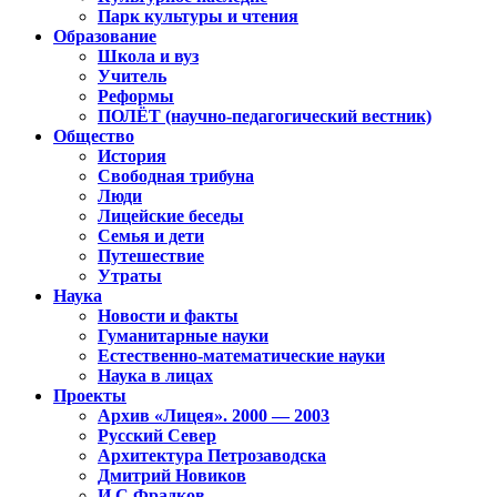
Парк культуры и чтения
Образование
Школа и вуз
Учитель
Реформы
ПОЛЁТ (научно-педагогический вестник)
Общество
История
Свободная трибуна
Люди
Лицейские беседы
Семья и дети
Путешествие
Утраты
Наука
Новости и факты
Гуманитарные науки
Естественно-математические науки
Наука в лицах
Проекты
Архив «Лицея». 2000 — 2003
Русский Север
Архитектура Петрозаводска
Дмитрий Новиков
И.С.Фрадков