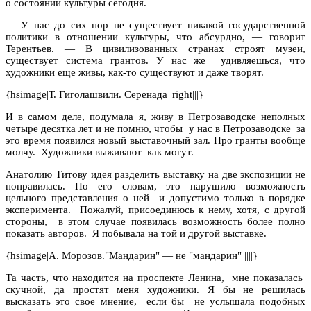
о состоянии культуры сегодня.
— У нас до сих пор не существует никакой государственной
политики в отношении культуры, что абсурдно, — говорит
Терентьев. — В цивилизованных странах строят музеи,
существует система грантов. У нас же
удивляешься, что
художники еще живы, как-то существуют и даже творят.
{hsimage|Т. Гиголашвили. Серенада |right|||}
И в самом деле, подумала я, живу в Петрозаводске неполных
четыре десятка лет и не помню, чтобы
у нас в Петрозаводске
за
это время появился новый выставочный зал. Про гранты вообще
молчу.
Художники выживают как могут.
Анатолию Титову идея разделить выставку на две экспозиции не
понравилась. По его словам, это нарушило возможность
цельного представления о ней
и допустимо только в порядке
эксперимента.
Пожалуй, присоединюсь к нему, хотя, с другой
стороны,
в этом случае появилась возможность более полно
показать авторов.
Я побывала на той и другой выставке.
{hsimage|А. Морозов."Мандарин" — не "мандарин" ||||}
Та часть, что находится на проспекте Ленина,
мне показалась
скучной, да простят меня художники. Я бы не решилась
высказать это свое мнение,
если бы
не услышала подобных