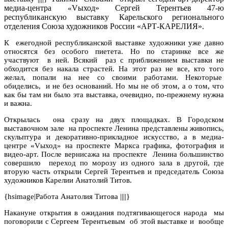
медиа-центра
Vыход» Сергей Терентьев 47-ю
«
республиканскую выставку Карельского регионального
отделения Союза художников России «АРТ-КАРЕЛИЯ».
К
ежегодной республиканской выставке художники уже давно
относятся без особого пиетета. Но по старинке все же
участвуют
в ней. Всякий
раз с приближением выставки не
обходится без накала страстей. На этот раз не все, кто того
желал, попали на нее со своими работами. Некоторые
обиделись,
и не без оснований. Но мы не об этом, а о том, что
как бы там ни было эта выставка, очевидно, по-прежнему нужна
и важна.
Открылась
она
сразу на двух площадках. В Городском
выставочном зале
на проспекте Ленина
представлены живопись,
скульптура и декоративно-прикладное искусство, а в медиа-
центре «
V
ыход» на проспекте Маркса графика, фотография и
видео-арт. После вернисажа на проспекте
Ленина большинство
совершило
переход по морозу из одного зала в другой, где
вторую часть открыли
Сергей Терентьев и председатель Союза
художников Карелии Анатолий Титов.
{hsimage|Работа Анатолия Титова ||||}
Накануне открытия в ожидания подтягивающегося народа
мы
поговорили с Сергеем Терентьевым
об этой выставке и вообще