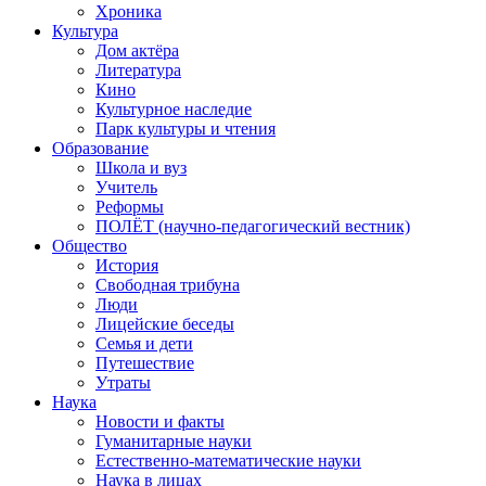
Хроника
Культура
Дом актёра
Литература
Кино
Культурное наследие
Парк культуры и чтения
Образование
Школа и вуз
Учитель
Реформы
ПОЛЁТ (научно-педагогический вестник)
Общество
История
Свободная трибуна
Люди
Лицейские беседы
Семья и дети
Путешествие
Утраты
Наука
Новости и факты
Гуманитарные науки
Естественно-математические науки
Наука в лицах