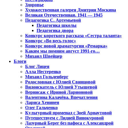
Здоровье
Художественная галерея Дмитрия Москина
Великая Отечественная. 1941 — 1945
Педагогика С. Артемьевой
Педагогика школы
Педагогика двора
Конкурс короткого рассказа «Сестра таланта»
Конкурс «Во весь голос»
Конкурс новой драматургии «Ремарка»
Каким мы помним август 1991-го…
Михаил Швейцер
Блоги
Блог Лицея
Алла Нестеренко
Михаил Гольденберг
Родословная с Юлией Свинцовой
Видоискатель с Юлией Утышевой
Вернисаж с Ириной Ларионовой
Валентина Калачёва. Впечатления
Лариса Хенинен
Олег Гальченко
Культурный променад с Зоей Арнаутовой
Путешествуем с Лидией Винокуровой
Лазурный Берег без пафоса с Александрой