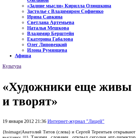
Озолиной
«Задние мысли» Кирилла Олюшкина
Застолье с Владимиром Софиенко
Ирина Савкина
Светлана Артемьева
Наталья Мешкова
Владимир Берштейн
Екатерина Габалова
Олег Липовецкий
Илона Румянцева
Афиша
Культура
«Художники еще живы
и творят»
19 января 2012 21:36
Интернет-журнал "Лицей"
{hsimage|Анатолий Титов (слева) и Сергей Терентьев открывают
Такими
словами
открыл сегодня
арт-директор
выставку ||||}