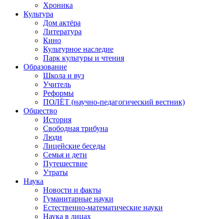
Хроника
Культура
Дом актёра
Литература
Кино
Культурное наследие
Парк культуры и чтения
Образование
Школа и вуз
Учитель
Реформы
ПОЛЁТ (научно-педагогический вестник)
Общество
История
Свободная трибуна
Люди
Лицейские беседы
Семья и дети
Путешествие
Утраты
Наука
Новости и факты
Гуманитарные науки
Естественно-математические науки
Наука в лицах