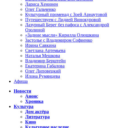
Лариса Хенинен
Олег Гальченко
Культурный променад с Зоей Арнаутовой
Путешествуем с Лидией Винокуровой
Лазурный Берег без пафоса с Александрой
Озолиной
«Задние мысли» Кирилла Олюшкина
Застолье с Владимиром Софиенко
Ирина Савкина
Светлана Артемьева
Наталья Мешкова
Владимир Берштейн
Екатерина Габалова
Олег Липовецкий
Илона Румянцева
Афиша
Новости
Анонс
Хроника
Культура
Дом актёра
Литература
Кино
Культурное наследие