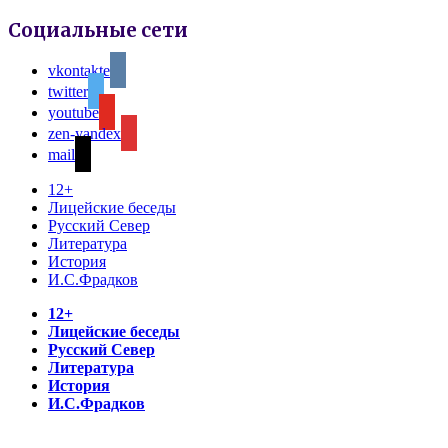
Социальные сети
vkontakte
twitter
youtube
zen-yandex
mail
12+
Лицейские беседы
Русский Север
Литература
История
И.С.Фрадков
12+
Лицейские беседы
Русский Север
Литература
История
И.С.Фрадков