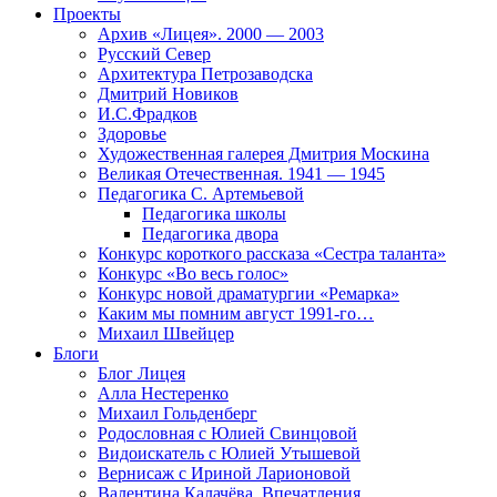
Проекты
Архив «Лицея». 2000 — 2003
Русский Север
Архитектура Петрозаводска
Дмитрий Новиков
И.С.Фрадков
Здоровье
Художественная галерея Дмитрия Москина
Великая Отечественная. 1941 — 1945
Педагогика С. Артемьевой
Педагогика школы
Педагогика двора
Конкурс короткого рассказа «Сестра таланта»
Конкурс «Во весь голос»
Конкурс новой драматургии «Ремарка»
Каким мы помним август 1991-го…
Михаил Швейцер
Блоги
Блог Лицея
Алла Нестеренко
Михаил Гольденберг
Родословная с Юлией Свинцовой
Видоискатель с Юлией Утышевой
Вернисаж с Ириной Ларионовой
Валентина Калачёва. Впечатления