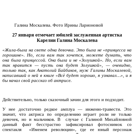
Галина Москалева. Фото Ирины Ларионовой
27 января отмечает юбилей заслуженная артистка
Карелии Галина Москалева
«Жила-была на свете одна девочка. Это была не «принцесса на
горошине». Но, если вам так хочется, можете думать, что
она была принцессой. Она была и не «Золушкой». Но, если вам
так нравится — пусть она будет Золушкой», — очевидно,
только так, как Анатолий Байбаков, муж Галины Москалевой,
написавший о ней в книге «Всё будет хорошо, я узнавал…», и я
бы начал свой рассказ об актрисе.
Действительно, только сказочный зачин для этого и подходит.
У нее достаточно редкое амплуа — инженю-травести. Это
значит, что актриса по определению играет роли не только
девочек, но и мальчиков. В случае с Галиной Михайловной
данный факт бесстрастно зафиксировал фотоснимок со
спектакля «Именем революции», где ее юный персонаж