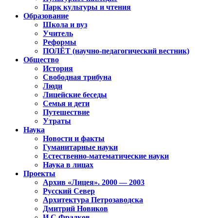
Парк культуры и чтения
Образование
Школа и вуз
Учитель
Реформы
ПОЛЁТ (научно-педагогический вестник)
Общество
История
Свободная трибуна
Люди
Лицейские беседы
Семья и дети
Путешествие
Утраты
Наука
Новости и факты
Гуманитарные науки
Естественно-математические науки
Наука в лицах
Проекты
Архив «Лицея». 2000 — 2003
Русский Север
Архитектура Петрозаводска
Дмитрий Новиков
И.С.Фрадков