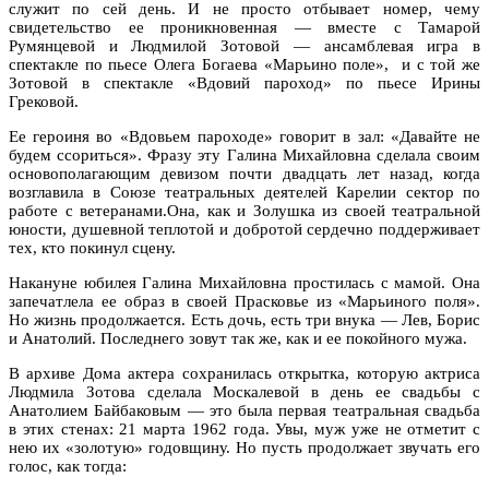
служит по сей день. И не просто отбывает номер, чему
свидетельство ее проникновенная — вместе с Тамарой
Румянцевой и Людмилой Зотовой — ансамблевая игра в
спектакле по пьесе Олега Богаева «Марьино поле», и с той же
Зотовой в спектакле «Вдовий пароход» по пьесе Ирины
Грековой.
Ее героиня во «Вдовьем пароходе» говорит в зал: «Давайте не
будем ссориться». Фразу эту Галина Михайловна сделала своим
основополагающим девизом почти двадцать лет назад, когда
возглавила в Союзе театральных деятелей Карелии сектор по
работе с ветеранами.Она, как и Золушка из своей театральной
юности, душевной теплотой и добротой сердечно поддерживает
тех, кто покинул сцену.
Накануне юбилея Галина Михайловна простилась с мамой. Она
запечатлела ее образ в своей Прасковье из «Марьиного поля».
Но жизнь продолжается. Есть дочь, есть три внука — Лев, Борис
и Анатолий. Последнего зовут так же, как и ее покойного мужа.
В архиве Дома актера сохранилась открытка, которую актриса
Людмила Зотова сделала Москалевой в день ее свадьбы с
Анатолием Байбаковым — это была первая театральная свадьба
в этих стенах: 21 марта 1962 года. Увы, муж уже не отметит с
нею их «золотую» годовщину. Но пусть продолжает звучать его
голос, как тогда: