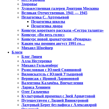
Здоровье
Художественная галерея Дмитрия Москина
Великая Отечественная. 1941 — 1945
Педагогика С. Артемьевой
Педагогика школы
Педагогика двора
Конкурс короткого рассказа «Сестра таланта»
Конкурс «Во весь голос»
Конкурс новой драматургии «Ремарка»
Каким мы помним август 1991-го…
Михаил Швейцер
Блоги
Блог Лицея
Алла Нестеренко
Михаил Гольденберг
Родословная с Юлией Свинцовой
Видоискатель с Юлией Утышевой
Вернисаж с Ириной Ларионовой
Валентина Калачёва. Впечатления
Лариса Хенинен
Олег Гальченко
Культурный променад с Зоей Арнаутовой
Путешествуем с Лидией Винокуровой
Лазурный Берег без пафоса с Александрой