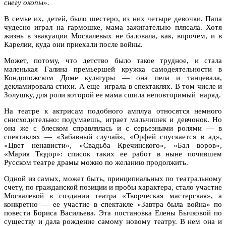
снегу окопы».
В семье их, детей, было шестеро, из них четыре девочки. Папа
чудесно играл на гармошке, мама зажигательно плясала. Хотя
жизнь в эвакуации Москалевых не баловала, как, впрочем, и в
Карелии, куда они приехали после войны.
Может, потому, что детство было такое трудное, и стала
маленькая Галина премьершей кружка самодеятельности в
Кондопожском Доме культуры — она пела и танцевала,
декламировала стихи. А еще играла в спектаклях. В том числе и
Золушку, для роли которой ее мама сшила неповторимый наряд.
На театре к актрисам подобного амплуа относятся немного
снисходительно: подумаешь, играет мальчишек и девчонок. Но
она же с блеском справлялась и с серьезными ролями — в
спектаклях — «Забавный случай», «Орфей спускается в ад»,
«Цвет ненависти», «Свадьба Кречинского», «Бал воров»,
«Мария Тюдор»: список таких ее работ в ныне почившем
Русском театре драмы можно по желанию продолжить.
Одной из самых, может быть, принципиальных по театральному
счету, по гражданской позиции и пробы характера, стало участие
Москалевой в создании театра «Творческая мастерская», а
конкретно — ее участие в спектакле «Завтра была война» по
повести Бориса Васильева. Эта постановка Елены Бычковой по
существу и дала рождение самому новому театру. В нем она и