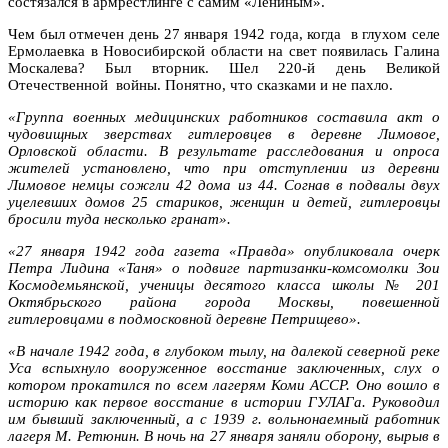
состязался в армрестлинге с самим «Лениным».
Чем был отмечен день 27 января 1942 года, когда в глухом селе
Ермолаевка в Новосибирской области на свет появилась Галина
Москалева? Был вторник. Шел 220-й день Великой
Отечественной войны. Понятно, что сказками и не пахло.
«Группа военных медицинских работников составила акт о
чудовищных зверствах гитлеровцев в деревне Лимовое,
Орловской области. В результате расследования и опроса
жителей установлено, что при отступлении из деревни
Лимовое немцы сожгли 42 дома из 44. Согнав в подвалы двух
уцелевших домов 25 стариков, женщин и детей, гитлеровцы
бросили туда несколько гранат».
«27 января 1942 года газета «Правда» опубликовала очерк
Петра Лидина «Таня» о подвиге партизанки-комсомолки Зои
Космодемьянской, ученицы десятого класса школы № 201
Октябрьского района города Москвы, повешенной
гитлеровцами в подмосковной деревне Петрищево».
«В начале 1942 года, в глубоком тылу, на далекой северной реке
Уса вспыхнуло вооруженное восстание заключенных, слух о
котором прокатился по всем лагерям Коми АССР. Оно вошло в
историю как первое восстание в истории ГУЛАГа. Руководил
им бывший заключенный, а с 1939 г. вольнонаемный работник
лагеря М. Ретюнин.
В ночь на 27 января заняли оборону, вырыв в