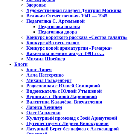
Здоровье
Художественная галерея Дмитрия Москина
Великая Отечественная. 1941 — 1945
Педагогика С. Артемьевой
Педагогика школы
Педагогика двора
Конкурс короткого рассказа «Сестра таланта»
Конкурс «Во весь голос»
Конкурс новой драматургии «Ремарка»
Каким мы помним август 1991-го…
Михаил Швейцер
Блоги
Блог Лицея
Алла Нестеренко
Михаил Гольденберг
Родословная с Юлией Свинцовой
Видоискатель с Юлией Утышевой
Вернисаж с Ириной Ларионовой
Валентина Калачёва. Впечатления
Лариса Хенинен
Олег Гальченко
Культурный променад с Зоей Арнаутовой
Путешествуем с Лидией Винокуровой
Лазурный Берег без пафоса с Александрой