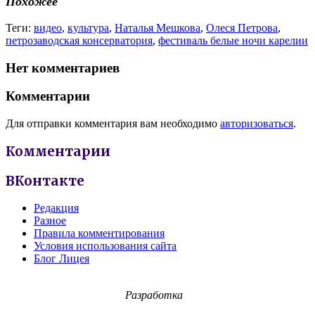
Похожее
Теги:
видео
,
культура
,
Наталья Мешкова
,
Олеся Петрова
,
петрозаводская консерватория
,
фестиваль белые ночи карелии
Нет комментариев
Комментарии
Для отправки комментария вам необходимо
авторизоваться
.
Комментарии
ВКонтакте
Редакция
Разное
Правила комментирования
Условия использования сайта
Блог Лицея
Разработка