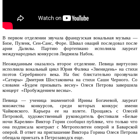
В первом отделении звучала французская вокальная музыка —
Бизе, Пуленк, Сен-Санс, Форе. Шквал оваций последовал после
арии Далилы. Партию фортепиано исполняла лауреат
международных конкурсов Людмила Набок.
Неожиданным оказалось второе отделение. Певица виртуозно
исполнила вокальный цикл Юрия Фалика «Звенидень» на стихи
поэтов Серебряного века. На бис блистательно прозвучали
«Сатиры» Дмитрия Шостаковича на стихи Саши Черного. Со
словами «Будем призывать весну» Олеся Петрова завершила
концерт «Пробуждением весны».
Певица — ученица знаменитой Ирины Богачевой, лауреат
множества конкурсов, среди которых конкурс имени
Чайковского. Карьера ее на взлете. Прощаясь с Олесей
Петровой, художественный руководитель фестиваля «Белые
ночи Карелии» Виктор Горин сообщил публике, что только что
она подписала контракт с Метрополитен оперой и Баварской
оперой. В ответ на приглашение Виктора Горина Олеся Петрова
обещала приехать в Петрозаводск еще.