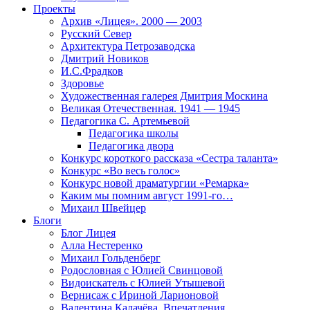
Проекты
Архив «Лицея». 2000 — 2003
Русский Север
Архитектура Петрозаводска
Дмитрий Новиков
И.С.Фрадков
Здоровье
Художественная галерея Дмитрия Москина
Великая Отечественная. 1941 — 1945
Педагогика С. Артемьевой
Педагогика школы
Педагогика двора
Конкурс короткого рассказа «Сестра таланта»
Конкурс «Во весь голос»
Конкурс новой драматургии «Ремарка»
Каким мы помним август 1991-го…
Михаил Швейцер
Блоги
Блог Лицея
Алла Нестеренко
Михаил Гольденберг
Родословная с Юлией Свинцовой
Видоискатель с Юлией Утышевой
Вернисаж с Ириной Ларионовой
Валентина Калачёва. Впечатления