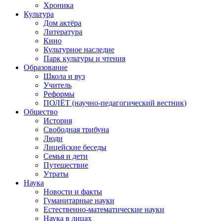
Хроника
Культура
Дом актёра
Литература
Кино
Культурное наследие
Парк культуры и чтения
Образование
Школа и вуз
Учитель
Реформы
ПОЛЁТ (научно-педагогический вестник)
Общество
История
Свободная трибуна
Люди
Лицейские беседы
Семья и дети
Путешествие
Утраты
Наука
Новости и факты
Гуманитарные науки
Естественно-математические науки
Наука в лицах