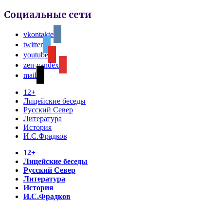
Социальные сети
vkontakte
twitter
youtube
zen-yandex
mail
12+
Лицейские беседы
Русский Север
Литература
История
И.С.Фрадков
12+
Лицейские беседы
Русский Север
Литература
История
И.С.Фрадков