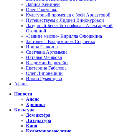
Лариса Хенинен
Олег Гальченко
Культурный променад с Зоей Арнаутовой
Путешествуем с Лидией Винокуровой
Лазурный Берег без пафоса с Александрой
Озолиной
«Задние мысли» Кирилла Олюшкина
Застолье с Владимиром Софиенко
Ирина Савкина
Светлана Артемьева
Наталья Мешкова
Владимир Берштейн
Екатерина Габалова
Олег Липовецкий
Илона Румянцева
Афиша
Новости
Анонс
Хроника
Культура
Дом актёра
Литература
Кино
Культурное наследие