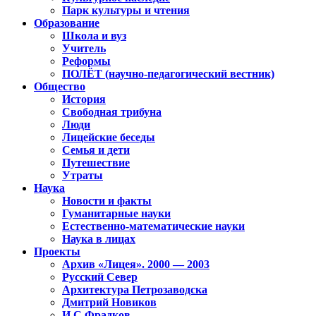
Парк культуры и чтения
Образование
Школа и вуз
Учитель
Реформы
ПОЛЁТ (научно-педагогический вестник)
Общество
История
Свободная трибуна
Люди
Лицейские беседы
Семья и дети
Путешествие
Утраты
Наука
Новости и факты
Гуманитарные науки
Естественно-математические науки
Наука в лицах
Проекты
Архив «Лицея». 2000 — 2003
Русский Север
Архитектура Петрозаводска
Дмитрий Новиков
И.С.Фрадков