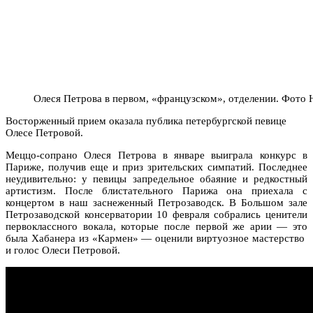
Олеся Петрова в первом, «французском», отделении. Фото
Восторженный прием оказала публика петербургской певице
Олесе Петровой.
Меццо-сопрано Олеся Петрова в январе выиграла конкурс в
Париже, получив еще и приз зрительских симпатий. Последнее
неудивительно: у певицы запредельное обаяние и редкостный
артистизм. После блистательного Парижа она приехала с
концертом в наш заснеженный Петрозаводск. В Большом зале
Петрозаводской консерватории 10 февраля собрались ценители
первоклассного вокала, которые после первой же арии — это
была Хабанера из «Кармен» — оценили виртуозное мастерство
и голос Олеси Петровой.