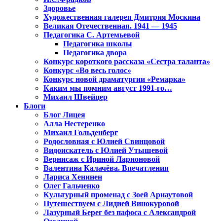
Здоровье
Художественная галерея Дмитрия Москина
Великая Отечественная. 1941 — 1945
Педагогика С. Артемьевой
Педагогика школы
Педагогика двора
Конкурс короткого рассказа «Сестра таланта»
Конкурс «Во весь голос»
Конкурс новой драматургии «Ремарка»
Каким мы помним август 1991-го…
Михаил Швейцер
Блоги
Блог Лицея
Алла Нестеренко
Михаил Гольденберг
Родословная с Юлией Свинцовой
Видоискатель с Юлией Утышевой
Вернисаж с Ириной Ларионовой
Валентина Калачёва. Впечатления
Лариса Хенинен
Олег Гальченко
Культурный променад с Зоей Арнаутовой
Путешествуем с Лидией Винокуровой
Лазурный Берег без пафоса с Александрой