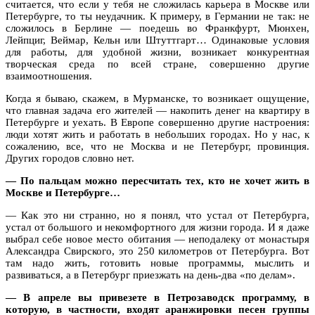
считается, что если у тебя не сложилась карьера в Москве или
Петербурге, то ты неудачник. К примеру, в Германии не так: не
сложилось в Берлине — поедешь во Франкфурт, Мюнхен,
Лейпциг, Веймар, Кельн или Штуттгарт… Одинаковые условия
для работы, для удобной жизни, возникает конкурентная
творческая среда по всей стране, совершенно другие
взаимоотношения.
Когда я бываю, скажем, в Мурманске, то возникает ощущение,
что главная задача его жителей — накопить денег на квартиру в
Петербурге и уехать. В Европе совершенно другие настроения:
люди хотят жить и работать в небольших городах. Но у нас, к
сожалению, все, что не Москва и не Петербург, провинция.
Других городов словно нет.
— По пальцам можно пересчитать тех, кто не хочет жить в
Москве и Петербурге…
— Как это ни странно, но я понял, что устал от Петербурга,
устал от большого и некомфортного для жизни города. И я даже
выбрал себе новое место обитания — неподалеку от монастыря
Александра Свирского, это 250 километров от Петербурга. Вот
там надо жить, готовить новые программы, мыслить и
развиваться, а в Петербург приезжать на день-два «по делам».
— В апреле вы привезете в Петрозаводск программу, в
которую, в частности, входят аранжировки песен группы