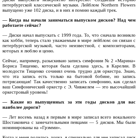
петербургской классической музыки. Лейблом
Northern
Flowers
выпущено уже 102 диска, и в них я помню каждый трек.
— Когда вы начали заниматься выпуском дисков? Над чем
работаете сейчас?
— Диски начал выпускать с 1999 года. То, что сначала возникло
как хобби, теперь стало уважаемым в мире лейблом: он связан с
петербургской музыкой, часто неизвестной, с композиторами,
которых я люблю и ценю.
Сейчас, например, разыскиваю запись симфонии № 2 «Марина»
Бориса Тищенко, которая была сделана здесь, в Карелии. В
молодости Тищенко сочинял очень трудно для оркестра. Знаю,
что эта запись есть только на бытовой бобине, но запись
потрясающая! Так качественно записать симфонию, как сделал
ваш Симфонический оркестр с Э. Чивжелем — это высочайший
оркестровый уровень!
— Какие из выпущенных за эти годы дисков для вас
наиболее дороги?
— Лет восемь назад я первым в мире записал всего вокального
Шостаковича с замечательными певцами — 5 дисков. Мы были
номинированы на «Грэмми».
Когда у меня родилась дочка, я специально для нее записал диск