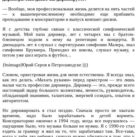
— Вообще, моя профессиональная жизнь делится на пять частей
— к вышеперечисленному необходимо еще прибавить
преподавание в консерватории и выпуск компакт-дисков.
Я с детства глубоко связан с классической симфонической
музыкой. Мой папа дирижер, лет с четырех мы с братом-
близнецом ходили к нему на репетиции и концерты. В
двенадцать лет я слушал с партитурами симфонии Малера, знал
симфонии Брукнера. Приходил из школы, слушал музыку, а
потом уже шел играть в футбол…
{hsimage|Юрий Серов в Петрозаводске ||||}
Словом, оркестровая жизнь для меня естественна. Я всегда знал,
как это делать. «Махать руками» перед оркестром — это лишь
малая часть профессии дирижера. Дирижер — это, прежде всего
настоящий лидер большого коллектива, личность, руководитель,
обладающий знаниями, талантами, энергией созидать, опытом и
авторитетом.
Но дирижировать я стал поздно. Сначала просто не хватало
времени, надо было зарабатывать и детей кормить.
Консерваторию окончил в 1994 году, когда все порушилось —
ощущение было, что музыка больше не нужна. Я с 1990-го стал
ездить за границу и жил на то, что зарабатывал там. Все-таки,
когда у тебя два ребенка, сначала нужно убедиться в том, что у