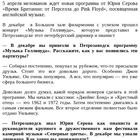
5 апреля меломанов ждет новая программа от Юрия Серова
«Время Британии: от Перселла до
Pink
Floyd
», посвященная
английской музыке.
В декабре
в Большом зале филармонии с успехом прошел
концерт «Музыка Голливуда», которую представил в
Петрозаводске этот петербургский дирижер и пианист
—
В декабре вы привезли в Петрозаводск программу
«Музыка Голливуда». Расскажите, как у вас появились эти
партитуры?
— Собирал постепенно, покупал за рубежом, что-то присылали
друзья. Стоит это все довольно дорого. Особенно Джон
Уильямс. Он очень популярен.
А все, что популярно — это уже
сфера большого бизнеса.
Довольно долго думал, какой порядок номеров сделать в этой
программе. Мы начали с классики: «Джеймс Бонд» и «Крестный
отец» — это 1962 и 1972 годы. Затем постепенно двигались к
самым свежим фильмам. Все второе отделение полностью было
отдано Уильямсу.
— Петрозаводск знал Юрия Серова как пианиста и
руководителя крупного и дружественного нам фестиваля
камерной музыки «Северные цветы». В декабре мы узнали
дирижера. Как давно вы дирижируете?