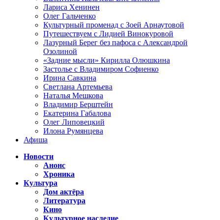
Лариса Хенинен
Олег Гальченко
Культурный променад с Зоей Арнаутовой
Путешествуем с Лидией Винокуровой
Лазурный Берег без пафоса с Александрой
Озолиной
«Задние мысли» Кирилла Олюшкина
Застолье с Владимиром Софиенко
Ирина Савкина
Светлана Артемьева
Наталья Мешкова
Владимир Берштейн
Екатерина Габалова
Олег Липовецкий
Илона Румянцева
Афиша
Новости
Анонс
Хроника
Культура
Дом актёра
Литература
Кино
Культурное наследие