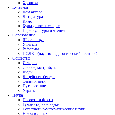
Хроника
Культура
Дом актёра
Литература
Кино
Культурное наследие
Парк культуры и чтения
Образование
Школа и вуз
Учитель
Реформы
ПОЛЁТ (научно-педагогический вестник)
Общество
История
Свободная трибуна
Люди
Лицейские беседы
Семья и дети
Путешествие
Утраты
Наука
Новости и факты
Гуманитарные науки
Естественно-математические науки
Наука в лицах