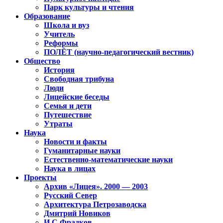
Парк культуры и чтения
Образование
Школа и вуз
Учитель
Реформы
ПОЛЁТ (научно-педагогический вестник)
Общество
История
Свободная трибуна
Люди
Лицейские беседы
Семья и дети
Путешествие
Утраты
Наука
Новости и факты
Гуманитарные науки
Естественно-математические науки
Наука в лицах
Проекты
Архив «Лицея». 2000 — 2003
Русский Север
Архитектура Петрозаводска
Дмитрий Новиков
И.С.Фрадков