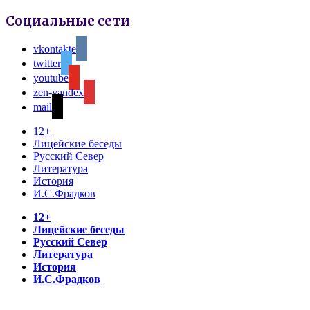
Социальные сети
vkontakte
twitter
youtube
zen-yandex
mail
12+
Лицейские беседы
Русский Север
Литература
История
И.С.Фрадков
12+
Лицейские беседы
Русский Север
Литература
История
И.С.Фрадков