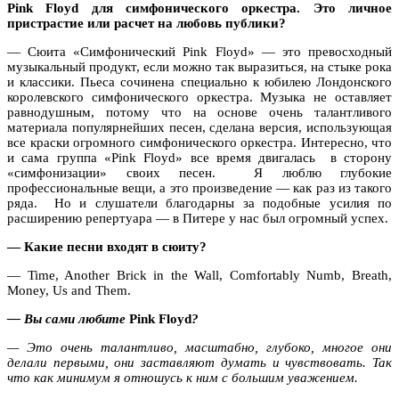
Pink
Floyd
для симфонического оркестра. Это личное
пристрастие или расчет на любовь публики?
— Сюита «Симфонический
Pink
Floyd
» — это превосходный
музыкальный продукт, если можно так выразиться, на стыке рока
и классики. Пьеса сочинена специально к юбилею Лондонского
королевского симфонического оркестра. Музыка не оставляет
равнодушным, потому что на основе очень талантливого
материала популярнейших песен, сделана версия, использующая
все краски огромного симфонического оркестра. Интересно, что
и сама группа «
Pink
Floyd
» все время двигалась
в сторону
«симфонизации» своих песен.
Я люблю глубокие
профессиональные вещи, а это произведение — как раз из такого
ряда.
Но и слушатели благодарны за подобные усилия по
расширению репертуара — в Питере у нас был огромный успех.
— Какие песни входят в сюиту?
— Time, Another Brick in the Wall, Comfortably Numb, Breath,
Money, Us and Them.
— Вы сами любите
Pink
Floyd
?
— Это очень талантливо, масштабно, глубоко, многое они
делали первыми, они заставляют думать и чувствовать. Так
что как минимум я отношусь к ним с большим уважением.