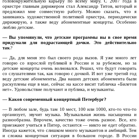
головокружительную карьеру по всему миру. С 2007 года в
оркестре главным дирижером стал Александр Титов, который и
предложил мне совместную работу. Можно сказать, что я
занимаюсь художественной политикой оркестра, периодически
дирижирую, а также веду абонементные концерты. Особенно
люблю детские.
— Вы упомянули, что детские программы вы в свое время
придумали для подрастающей дочки. Это действительно
так
?
— Да, для меня это был своего рода вызов. Я уже много лет
говорю со взрослой публикой в России и за рубежом, но за
детские концерты очень волновался. Решил, что будут говорить
со слушателями так, как говорю с дочкой. И вот уже третий год
веду детские абонементы. Два наших детских абонемента были
раскуплены еще в мае, сейчас на кассе висит табличка «Билетов
нет». Удовольствие получают и публика, и музыканты.
— Каков современный концертный Петербург?
— В любом зале, будь там 10 мест, 100 или 1000, кто-то что-то
организует, звучит музыка. Музыкальная жизнь насыщенна и
разнообразна. Впрочем, качество тоже очень разное. Все, кто
приезжают учиться в Питер, остаются — никто не едет обратно.
Иногда кажется, что слишком много музыкантов и амбиций. Тем
и сложна концертная ситуация в большом городе. В России