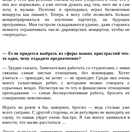
них все нормально, а уже потом думать над тем, чего же я сам
хочу в музыке. Поэтому я преподавал, играл бесконечные
концерты как пианист. Теперь я могу себе позволить больше
концентрироваться на изучении партитур, на будущих
программах. Мои гастроли складываются удачно, даже стараюсь
немного ограничивать число дирижерских концертов, чтобы не
«переедать».
— Если придется выбрать из сферы ваших пристрастий что-
то одно, чему отдадите предпочтение?
— Трудно сказать. Замечательно работать со студентами, с ними
связаны самые чистые отношения, без коммерции. Хотят
учиться — приходят, не хотят — не приходят. Среди них очень
много талантливых ребят, с которыми можно говорить о
серьезных вещах. Несмотря на то что в финансовом отношении
преподавание — самая бесперспективная работа, бросить ее
совершенно невозможно.
Играть на рояле я бы, наверное, бросил — ведь столько уже
всего сыграно. С другой стороны, если регулярно не выходить на
сцену, то навык уйдет очень быстро. Я так много занимался в
юности, что жалко расстаться …
Диски выпускать невероятно интересно! Создаешь историю