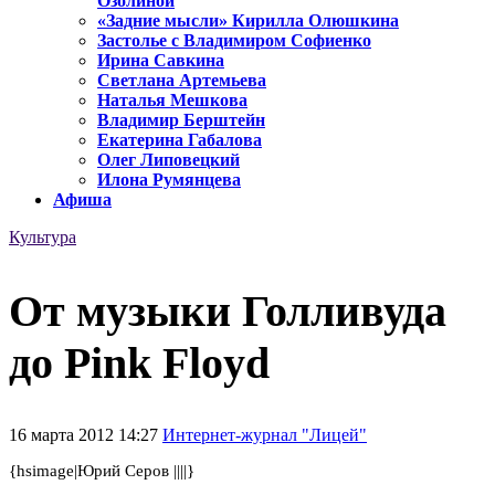
Озолиной
«Задние мысли» Кирилла Олюшкина
Застолье с Владимиром Софиенко
Ирина Савкина
Светлана Артемьева
Наталья Мешкова
Владимир Берштейн
Екатерина Габалова
Олег Липовецкий
Илона Румянцева
Афиша
Культура
От музыки Голливуда
до Pink Floyd
16 марта 2012 14:27
Интернет-журнал "Лицей"
{hsimage|Юрий Серов ||||}