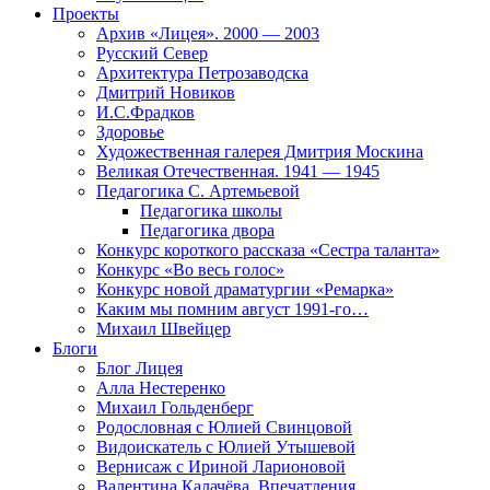
Проекты
Архив «Лицея». 2000 — 2003
Русский Север
Архитектура Петрозаводска
Дмитрий Новиков
И.С.Фрадков
Здоровье
Художественная галерея Дмитрия Москина
Великая Отечественная. 1941 — 1945
Педагогика С. Артемьевой
Педагогика школы
Педагогика двора
Конкурс короткого рассказа «Сестра таланта»
Конкурс «Во весь голос»
Конкурс новой драматургии «Ремарка»
Каким мы помним август 1991-го…
Михаил Швейцер
Блоги
Блог Лицея
Алла Нестеренко
Михаил Гольденберг
Родословная с Юлией Свинцовой
Видоискатель с Юлией Утышевой
Вернисаж с Ириной Ларионовой
Валентина Калачёва. Впечатления